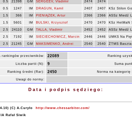
0.5
21398
GM
SERGEEV, Vladimir
2474
2474
0.5
1247
IM
DRAGUN, Kamil
2407
2407
KSz Stilon G
1.5
366
IM
PIENIĄŻEK, Artur
2366
2366
ASSz Miedź L
1.5
5601
IM
BULSKI, Krzysztof
2470
2470
KSz HetMaN S
2.5
24110
GM
TALLA, Vladimir
2452
2452
ASSz Miedź L
2.5
7192
IM
SIECIECHOWICZ, Marcin
2446
2446
UMKS Na Pię
2.5
21245
GM
MAKSIMENKO, Andrei
2540
2540
ŻTMS Baszta
22089
 rankingów przeciwników:
Ranking uzys
9
Liczba partii (N):
Suma punk
2450
Ranking średni (Rar):
Norma na kategori
Uwagi do normy:
Data i podpis sędziego:
4.10) (C) A.Curyło
http://www.chessarbiter.com/
 IA Rafał Siwik