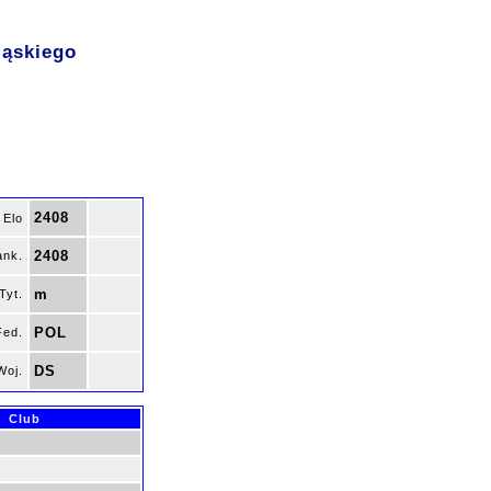
ląskiego
2408
Elo
2408
ank.
m
Tyt.
POL
Fed.
DS
Woj.
Club
w