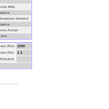
orzów Wlkp.
egnica
zopienice Katowice
egnica
terku Poznań
 Żnin
2290
kany (Ruz)
2.5
tow (Pkt):
ę PZSZACH: