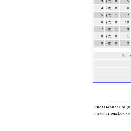
3
(C)
0
5
4
(B)
0
6
5
(C)
1
7
6
(C)
0
10
7
(B)
1
9
8
(C)
0
1
9
(B)
0
2
Suma
ChessArbiter Pro (v.
Lic:0024 Właściciel: