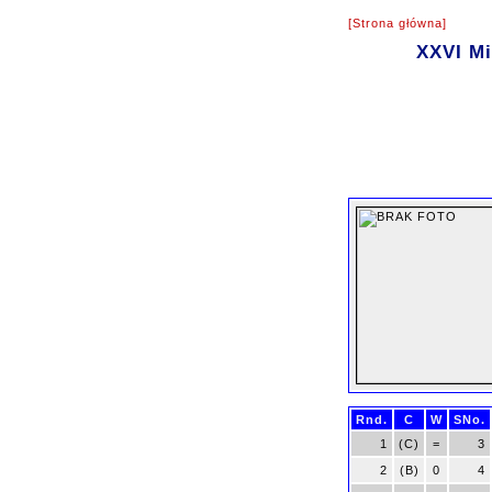
[Strona główna]
XXVI Mi
Rnd.
C
W
SNo.
1
(C)
=
3
2
(B)
0
4