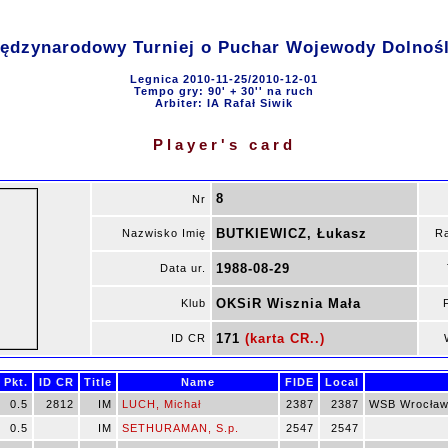
ędzynarodowy Turniej o Puchar Wojewody Dolnoś
Legnica 2010-11-25/2010-12-01
Tempo gry: 90' + 30'' na ruch
Arbiter: IA Rafał Siwik
Player's card
8
Nr
BUTKIEWICZ, Łukasz
Nazwisko Imię
R
1988-08-29
Data ur.
OKSiR Wisznia Mała
Klub
171
(karta CR..)
ID CR
Pkt.
ID CR
Title
Name
FIDE
Local
0.5
2812
IM
LUCH, Michał
2387
2387
WSB Wrocła
0.5
IM
SETHURAMAN, S.p.
2547
2547