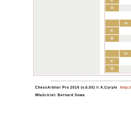
K
M
m
K
M
II+
K
M
ChessArbiter Pro 2016 (v.6.05) © A.Curyło
http:
Właściciel: Bernard Sowa