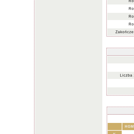
Ro
Ro
Ro
Ro
Zakończen
Liczba
HGM