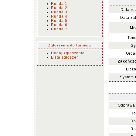
Runda 1
Runda 2
Data ro
Runda 3
Runda 4
Data za
Runda 5
Runda 6
Mie
Runda 7
Temp
Zgłoszenia do turnieju
Sę
Dodaj zgłoszenie
Organ
Lista zgłoszeń
Zakończo
Liczb
System 
Odprawa 
Ro
Ro
Ro