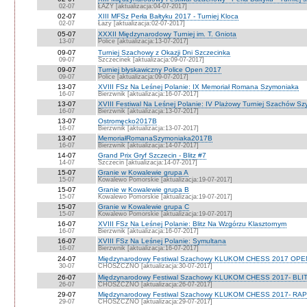
02-07
ŁAZY [aktualizacja:04-07-2017]
02-07
XIII MFSz Perła Bałtyku 2017 - Turniej Kloca
02-07
Łazy [aktualizacja:02-07-2017]
05-07
XXXII Międzynarodowy Turniej im. T. Gniota
13-07
Police [aktualizacja:13-07-2017]
09-07
Turniej Szachowy z Okazji Dni Szczecinka
09-07
Szczecinek [aktualizacja:09-07-2017]
09-07
Turniej błyskawiczny Police Open 2017
09-07
Police [aktualizacja:09-07-2017]
13-07
XVIII FSz Na Leśnej Polanie: IX Memoriał Romana Szymoniaka
16-07
Bierzwnik [aktualizacja:16-07-2017]
13-07
XVIII Festiwal Na Leśnej Polanie: IV Plażowy Turniej Szachów Sz
16-07
Bierzwnik [aktualizacja:13-07-2017]
13-07
Ostromęcko2017B
16-07
Bierzwnik [aktualizacja:13-07-2017]
13-07
MemoriałRomanaSzymoniaka2017B
16-07
Bierzwnik [aktualizacja:14-07-2017]
14-07
Grand Prix Gryf Szczecin - Blitz #7
14-07
Szczecin [aktualizacja:14-07-2017]
15-07
Granie w Kowalewie grupa A
15-07
Kowalewo Pomorskie [aktualizacja:19-07-2017]
15-07
Granie w Kowalewie grupa B
15-07
Kowalewo Pomorskie [aktualizacja:19-07-2017]
15-07
Granie w Kowalewie grupa C
15-07
Kowalewo Pomorskie [aktualizacja:19-07-2017]
16-07
XVIII FSz Na Leśnej Polanie: Blitz Na Wzgórzu Klasztornym
16-07
Bierzwnik [aktualizacja:16-07-2017]
16-07
XVIII FSz Na Leśnej Polanie: Symultana
16-07
Bierzwnik [aktualizacja:16-07-2017]
24-07
Międzynarodowy Festiwal Szachowy KLUKOM CHESS 2017 OPE
30-07
CHOSZCZNO [aktualizacja:30-07-2017]
26-07
Międzynarodowy Festiwal Szachowy KLUKOM CHESS 2017- BLI
26-07
CHOSZCZNO [aktualizacja:26-07-2017]
29-07
Międzynarodowy Festiwal Szachowy KLUKOM CHESS 2017- RAP
29-07
CHOSZCZNO [aktualizacja:29-07-2017]