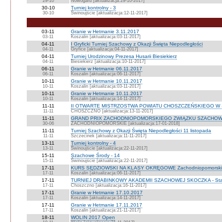
29-10
Nowogard [aktualizacja:29-10-2017]
30-10
Turniej kontrolny - 3
30-10
Świnoujście [aktualizacja:12-11-2017]
03-11
Granie w Hetmanie 3.11.2017
03-11
Koszalin [aktualizacja:03-11-2017]
04-11
I Gryficki Turniej Szachowy z Okazji Święta Niepodległości
04-11
Gryfice [aktualizacja:04-11-2017]
04-11
Turniej Urodzinowy Prezesa Husarii Biesiekierz
04-11
Biesiekierz [aktualizacja:10-11-2017]
06-11
Granie w Hetmanie 06.11.2017
06-11
Koszalin [aktualizacja:06-11-2017]
10-11
Granie w Hetmanie 10.11.2017
10-11
Koszalin [aktualizacja:03-11-2017]
10-11
Granie w Hetmanie 10.11.2017
10-11
Koszalin [aktualizacja:14-11-2017]
11-11
II OTWARTE MISTRZOSTWA POWIATU CHOSZCZEŃSKIEGO W SZA
11-11
CHOSZCZNO [aktualizacja:13-11-2017]
11-11
GRAND PRIX ZACHODNIOPOMORSKIEGO ZWIĄZKU SZACHO
30-06
ZACHODNIOPOMORSKIE [aktualizacja:17-01-2018]
11-11
Turniej Szachowy z Okazji Święta Niepodległości 11 listopada
11-11
Szczecinek [aktualizacja:11-11-2017]
13-11
Turniej kontrolny - 4
13-11
Świnoujście [aktualizacja:22-11-2017]
15-11
Szachowe Środy - 14
15-11
Świnoujście [aktualizacja:22-11-2017]
17-11
KURS SĘDZIOWSKI NA KLASY OKRĘGOWE Zachodniopomorski 
17-11
Koszalin [aktualizacja:06-11-2017]
17-11
TURNIEJ DRABINKOWY AKADEMII SZACHOWEJ SKOCZKA - Sta
17-11
Choszczno [aktualizacja:16-11-2017]
17-11
Granie w Hetmanie 17.10.2017
17-11
Koszalin [aktualizacja:14-11-2017]
17-11
Granie w Hetmanie 17.11.2017
17-11
Koszalin [aktualizacja:21-11-2017]
18-11
WOLIN 2017 Open