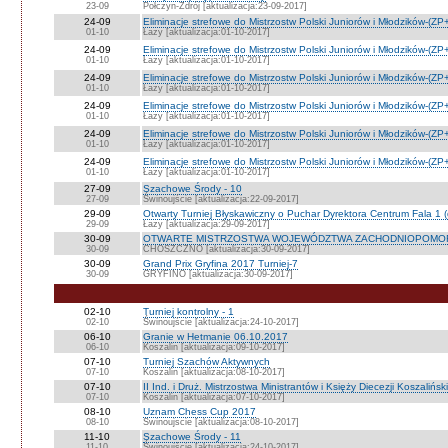
23-09
Połczyn-Zdrój [aktualizacja:23-09-2017]
24-09
Eliminacje strefowe do Mistrzostw Polski Juniorów i Młodzików-(Z
01-10
Łazy [aktualizacja:01-10-2017]
24-09
Eliminacje strefowe do Mistrzostw Polski Juniorów i Młodzików-(Z
01-10
Łazy [aktualizacja:01-10-2017]
24-09
Eliminacje strefowe do Mistrzostw Polski Juniorów i Młodzików-(Z
01-10
Łazy [aktualizacja:01-10-2017]
24-09
Eliminacje strefowe do Mistrzostw Polski Juniorów i Młodzików-(Z
01-10
Łazy [aktualizacja:01-10-2017]
24-09
Eliminacje strefowe do Mistrzostw Polski Juniorów i Młodzików-(Z
01-10
Łazy [aktualizacja:01-10-2017]
24-09
Eliminacje strefowe do Mistrzostw Polski Juniorów i Młodzików-(Z
01-10
Łazy [aktualizacja:01-10-2017]
27-09
Szachowe Środy - 10
27-09
Świnoujście [aktualizacja:22-09-2017]
29-09
Otwarty Turniej Błyskawiczny o Puchar Dyrektora Centrum Fala 1 
29-09
Łazy [aktualizacja:29-09-2017]
30-09
OTWARTE MISTRZOSTWA WOJEWÓDZTWA ZACHODNIOPOMOR
30-09
CHOSZCZNO [aktualizacja:30-09-2017]
30-09
Grand Prix Gryfina 2017 Turniej-7
30-09
GRYFINO [aktualizacja:30-09-2017]
02-10
Turniej kontrolny - 1
02-10
Świnoujście [aktualizacja:24-10-2017]
06-10
Granie w Hetmanie 06.10.2017
06-10
Koszalin [aktualizacja:09-10-2017]
07-10
Turniej Szachów Aktywnych
07-10
Koszalin [aktualizacja:08-10-2017]
07-10
II Ind. i Druż. Mistrzostwa Ministrantów i Księży Diecezji Koszaliński
07-10
Koszalin [aktualizacja:07-10-2017]
08-10
Uznam Chess Cup 2017
08-10
Swinoujscie [aktualizacja:08-10-2017]
11-10
Szachowe Środy - 11
11-10
Świnoujście [aktualizacja:24-10-2017]