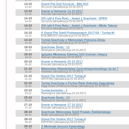
13-10
Grand Prix Gryf Szczecin - Blitz #10
13-10
Szczecin [aktualizacja:13-10-2017]
13-10
Granie w Hetmanie 13.10.2017
13-10
Koszalin [aktualizacja:16-10-2017]
14-10
XIII cykl 4 Pory Roku - Jesień z Szachami - OPEN
14-10
Szczecin [aktualizacja:15-10-2017]
14-10
XIII cykl 4 Pory Roku - Jesień z Szachami - Młode Talenty
14-10
Szczecin [aktualizacja:15-10-2017]
14-10
X Grand Prix Szkół Podstawowych 2017/18 - Turniej #1
14-10
KOŁOBRZEG [aktualizacja:14-10-2017]
14-10
Turniej Szachowy o Mistrzostwo Połczyna-Zdroju
15-10
Połczyn-Zdrój [aktualizacja:15-10-2017]
18-10
Szachowe Środy - 12
18-10
Świnoujście [aktualizacja:24-10-2017]
19-10
Igrzyska Młodziezy Szkolnej SZS Kościan chłopcy
19-10
Kościan [aktualizacja:19-10-2017]
20-10
Granie w Hetmanie 20.10.2017
20-10
Koszalin [aktualizacja:23-10-2017]
21-10
Mistrzostwa Województwa Zachodniopomorskiego do lat 7
21-10
Goleniów [aktualizacja:21-10-2017]
21-10
Grand Prix Gryfina 2017 Turniej-8
21-10
GRYFINO [aktualizacja:21-10-2017]
22-10
Turniej Szachowy o Puchar Rady Sołeckiej Zajączkowa
22-10
Zajączkowo k/Połczyna-Zdroju [aktualizacja:22-10-2017]
23-10
Turniej kontrolny - 2
23-10
Świnoujście [aktualizacja:24-10-2017]
25-10
Szachowe Środy - 13
25-10
Świnoujście [aktualizacja:12-11-2017]
27-10
Granie w Hetmanie 27.10.2017
27-10
Koszalin [aktualizacja:31-10-2017]
28-10
Szachowe Mistrzostwa Szkół Powiatu Świdwinskiego
28-10
Redło [aktualizacja:28-10-2017]
28-10
Grand Prix Gryfina 2017 Turniej-9
28-10
GRYFINO [aktualizacja:28-10-2017]
29-10
X Memoriał Janusza Kaweckiego