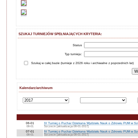
SZUKAJ TURNIEJÓW SPEŁNIAJĄCYCH KRYTERIA:
Status
Typ turnieju:
Szukaj w całej bazie (turnieje z 2026 roku i archiwalne z poprzednich lat)
Kalendarz/archiwum
06-01
IV Turniej o Puchar Dziekana Wydziału Nauk o Zdrowiu PUM w Szc
08-01
Szczecin [aktualizacja:08-01-2017]
07-01
IV Turniej o Puchar Dziekana Wydziału Nauk o Zdrowiu PUM w Sz
08-01
Szczecin [aktualizacja:08-01-2017]