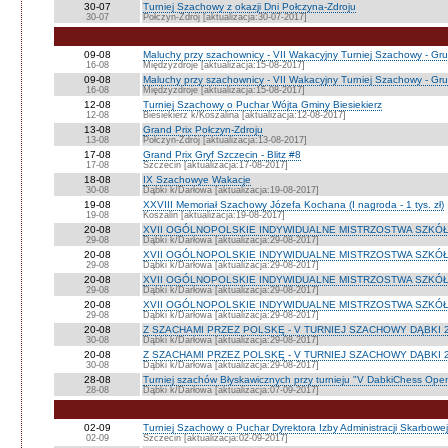
30-07
Turniej Szachowy z okazji Dni Połczyna-Zdroju
30-07
Połczyn-Zdrój [aktualizacja:30-07-2017]
09-08
Maluchy przy szachownicy - VII Wakacyjny Turniej Szachowy - Gr
16-08
Międzyzdroje [aktualizacja:15-08-2017]
09-08
Maluchy przy szachownicy - VII Wakacyjny Turniej Szachowy - Gr
16-08
Międzyzdroje [aktualizacja:15-08-2017]
12-08
Turniej Szachowy o Puchar Wójta Gminy Biesiekierz
12-08
Biesiekierz k/Koszalina [aktualizacja:12-08-2017]
13-08
Grand Prix Połczyn-Zdroju
13-08
Połczyn-Zdrój [aktualizacja:13-08-2017]
17-08
Grand Prix Gryf Szczecin - Blitz #8
17-08
Szczecin [aktualizacja:17-08-2017]
18-08
IX Szachowye Wakacje
30-08
Dąbki k/Darłowa [aktualizacja:19-08-2017]
19-08
XXVIII Memoriał Szachowy Józefa Kochana (I nagroda - 1 tys. zł)
19-08
Koszalin [aktualizacja:19-08-2017]
20-08
XVII OGÓLNOPOLSKIE INDYWIDUALNE MISTRZOSTWA SZKÓŁ - 
29-08
Dąbki k/Darłowa [aktualizacja:29-08-2017]
20-08
XVII OGÓLNOPOLSKIE INDYWIDUALNE MISTRZOSTWA SZKÓŁ -
29-08
Dąbki k/Darłowa [aktualizacja:29-08-2017]
20-08
XVII OGÓLNOPOLSKIE INDYWIDUALNE MISTRZOSTWA SZKÓŁ - 
29-08
Dąbki k/Darłowa [aktualizacja:29-08-2017]
20-08
XVII OGÓLNOPOLSKIE INDYWIDUALNE MISTRZOSTWA SZKÓ
29-08
Dąbki k/Darłowa [aktualizacja:29-08-2017]
20-08
Z SZACHAMI PRZEZ POLSKĘ - V TURNIEJ SZACHOWY DĄBKI 2
30-08
Dąbki k/Darłowa [aktualizacja:29-08-2017]
20-08
Z SZACHAMI PRZEZ POLSKĘ - V TURNIEJ SZACHOWY DĄBKI 2
30-08
Dąbki k/Darłowa [aktualizacja:29-08-2017]
28-08
Turniej szachów Błyskawicznych przy turnieju "V DabkiChess Ope
28-08
Dąbki k/Darłowa [aktualizacja:07-09-2017]
02-09
Turniej Szachowy o Puchar Dyrektora Izby Administracji Skarbowe
02-09
Szczecin [aktualizacja:02-09-2017]