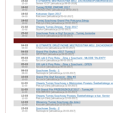
15-02
II OTWARTE MISTRZOSTWA WOJ. ZACHODNIOPOMORSKIEG
15-10
Serwer ICCF [aktualizacja:06-05-2018]
18-02
Turniej FERIE ZIMOWE 2017
18-02
CHOSZCZNO [aktualizacja:18-02-2017]
19-02
Kołczewo Open 2017
04-03
Kołczewo [aktualizacja:03-02-2017]
19-02
Turniej Szachowy Grand Prix Połczyna-Zdroju
19-02
Połczyn-Zdrój [aktualizacja:19-02-2017]
21-02
Otwarty Turniej Zimowy - Ferie 2017
22-02
Gryfice [aktualizacja:22-02-2017]
25-02
Szachowe Ferie w Gryf Szczecin - Turniej Juniorów
26-02
Szczecin [aktualizacja:02-03-2017]
04-03
III OTWARTE DRUŻYNOWE MISTRZOSTWA WOJ. ZACHODNIO
04-03
Choszczno [aktualizacja:04-03-2017]
04-03
Grand Prix Gryfina 2017 Turniej-2
04-03
GRYFINO [aktualizacja:04-03-2017]
05-03
XIII cykl 4 Pory Roku - Zima z Szachami - MŁODE TALENTY
05-03
Szczecin [aktualizacja:06-03-2017]
05-03
XIII cykl 4 Pory Roku - Zima z Szachami - OPEN
05-03
Szczecin [aktualizacja:06-03-2017]
08-03
Szachowe Środy - 1
08-03
Świnoujście [aktualizacja:12-03-2017]
10-03
Grand Prix Gryf Szczecin - Blitz #3
10-03
Szczecin [aktualizacja:10-03-2017]
11-03
Otwarty Turniej Szachowy o Mistrzostwo Powiatu Świdwińskiego w 
11-03
Połczyn-Zdrój [aktualizacja:11-03-2017]
11-03
XIII Grand Prix PRZEDSZKOLE'2017 - Turniej #3
11-03
KOŁOBRZEG [aktualizacja:11-03-2017]
12-03
Otwarty Turniej Szachowy Powiatu Świdwińskiego w kat. Senior
12-03
Połczyn-Zdrój [aktualizacja:12-03-2017]
12-03
Wiosenny Turniej Szachowy dla dzieci
12-03
Koszalin [aktualizacja:12-03-2017]
15-03
Szachowe Środy - 2
15-03
Świnoujście [aktualizacja:20-03-2017]