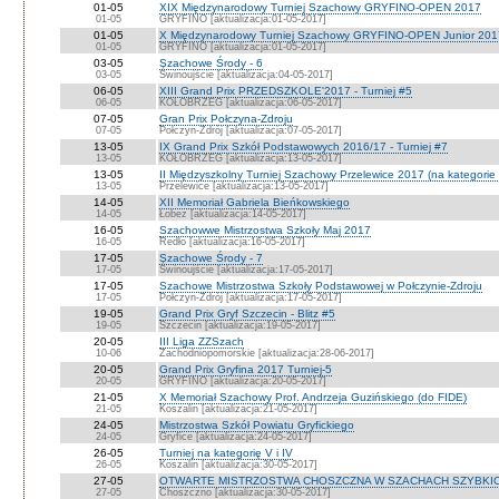
01-05
XIX Międzynarodowy Turniej Szachowy GRYFINO-OPEN 2017
01-05
GRYFINO [aktualizacja:01-05-2017]
01-05
X Międzynarodowy Turniej Szachowy GRYFINO-OPEN Junior 201
01-05
GRYFINO [aktualizacja:01-05-2017]
03-05
Szachowe Środy - 6
03-05
Świnoujście [aktualizacja:04-05-2017]
06-05
XIII Grand Prix PRZEDSZKOLE'2017 - Turniej #5
06-05
KOŁOBRZEG [aktualizacja:06-05-2017]
07-05
Gran Prix Połczyna-Zdroju
07-05
Połczyn-Zdrój [aktualizacja:07-05-2017]
13-05
IX Grand Prix Szkół Podstawowych 2016/17 - Turniej #7
13-05
KOŁOBRZEG [aktualizacja:13-05-2017]
13-05
II Międzyszkolny Turniej Szachowy Przelewice 2017 (na kategorie
13-05
Przelewice [aktualizacja:13-05-2017]
14-05
XII Memoriał Gabriela Bieńkowskiego
14-05
Łobez [aktualizacja:14-05-2017]
16-05
Szachowwe Mistrzostwa Szkoły Maj 2017
16-05
Redło [aktualizacja:16-05-2017]
17-05
Szachowe Środy - 7
17-05
Świnoujście [aktualizacja:17-05-2017]
17-05
Szachowe Mistrzostwa Szkoły Podstawowej w Połczynie-Zdroju
17-05
Połczyn-Zdrój [aktualizacja:17-05-2017]
19-05
Grand Prix Gryf Szczecin - Blitz #5
19-05
Szczecin [aktualizacja:19-05-2017]
20-05
III Liga ZZSzach
10-06
Zachodniopomorskie [aktualizacja:28-06-2017]
20-05
Grand Prix Gryfina 2017 Turniej-5
20-05
GRYFINO [aktualizacja:20-05-2017]
21-05
X Memoriał Szachowy Prof. Andrzeja Guzińskiego (do FIDE)
21-05
Koszalin [aktualizacja:21-05-2017]
24-05
Mistrzostwa Szkół Powiatu Gryfickiego
24-05
Gryfice [aktualizacja:24-05-2017]
26-05
Turniej na kategorię V i IV
26-05
Koszalin [aktualizacja:30-05-2017]
27-05
OTWARTE MISTRZOSTWA CHOSZCZNA W SZACHACH SZYBKICH
27-05
Choszczno [aktualizacja:30-05-2017]