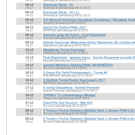
04-12
Świnoujście [aktualizacja:05-12-2017]
06-12
Szachowe Środy - 16
06-12
Świnoujście [aktualizacja:08-12-2017]
06-12
Szachowe Środy - 16 ( 2 )
06-12
Świnoujście [aktualizacja:08-12-2017]
09-12
XVI Memoriał Szachowy Stanisława Szumskiego i Marysława Kostk
09-12
Stargard [aktualizacja:09-12-2017]
09-12
Grand Prix Gryfina FINAŁ 2017
09-12
GRYFINO [aktualizacja:09-12-2017]
09-12
Szachiści grają dla Polonii - Finał Wojewódzki
09-12
Koszalin [aktualizacja:09-12-2017]
09-12
Otwarte Szachowe Mistrzostwa Gminy Slawoborze dla uczniów szk
09-12
Slawoborze [aktualizacja:29-11-2017]
10-12
Mikołajkowy Turniej Szachowy
10-12
Kołobrzeg [aktualizacja:10-12-2017]
13-12
Finał Wojewódzki - Igrzyska Dzieci - Szachy Drużynowe (roczniki 20
13-12
Koszalin [aktualizacja:13-12-2017]
14-12
Igrzyska Młodzieży Szkolnej FINAŁ WOJEWÓDZKI
14-12
Szczecin [aktualizacja:14-12-2017]
16-12
X Grand Prix Szkół Podstawowych - Turniej #2
16-12
KOŁOBRZEG [aktualizacja:16-12-2017]
16-12
X Gryfiński Turniej Rodzin Szachowych 2017
16-12
GRYFINO [aktualizacja:16-12-2017]
17-12
X turniej Gwiazdkowy - Kamień Pomorski
17-12
Kamień Pomorski [aktualizacja:17-12-2017]
19-12
TURNIEJ "O czekoladowego Mikołaja"
19-12
Choszczno [aktualizacja:19-12-2017]
27-12
Grand Prix Gryf Szczecin - Blitz #12
27-12
Szczecin [aktualizacja:28-12-2017]
28-12
V Turniej o Puchar Dziekana Wydziału Nauk o Zdrowiu PUM w Szc
30-12
Szczecin [aktualizacja:01-01-2018]
29-12
V Turniej o Puchar Dziekana Wydziału Nauk o Zdrowiu PUM w Szc
30-12
Szczecin [aktualizacja:01-01-2018]