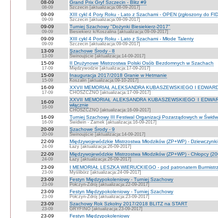
08-09
Grand Prix Gryf Szczecin - Blitz #9
08-09
Szczecin [aktualizacja:08-09-2017]
09-09
XIII cykl 4 Pory Roku - Lato z Szachami - OPEN (zgłoszony do FI
09-09
Szczecin [aktualizacja:09-09-2017]
09-09
Turniej Szachowy "Dożynki Biesiekierz-2017"
09-09
Biesiekierz k/Koszalina [aktualizacja:09-09-2017]
09-09
XIII cykl 4 Pory Roku - Lato z Szachami - Młode Talenty
09-09
Szczecin [aktualizacja:09-09-2017]
13-09
Szachowe Środy - 8
13-09
Świnoujście [aktualizacja:14-09-2017]
15-09
II Drużynowe Mistrzostwa Polski Osób Bezdomnych w Szachach
17-09
Międzywodzie [aktualizacja:17-09-2017]
15-09
Inauguracja 2017/2018 Granie w Hetmanie
15-09
Koszalin [aktualizacja:09-10-2017]
16-09
XXVII MEMORIAŁ ALEKSANDRA KUBASZEWSKIEGO I EDWARD
17-09
CHOSZCZNO [aktualizacja:17-09-2017]
XXVII MEMORIAŁ ALEKSANDRA KUBASZEWSKIEGO I EDWARDA K
16-09
włącznie
16-09
CHOSZCZNO [aktualizacja:16-09-2017]
16-09
Turniej Szachowy III Festiwal Organizacji Pozarządowych w Świdw
16-09
Świdwin - Zamek [aktualizacja:16-09-2017]
20-09
Szachowe Środy - 9
20-09
Świnoujście [aktualizacja:14-09-2017]
22-09
Międzywojewódzkie Mistrzostwa Młodzików (ZP+WP) - Dziewczynki
24-09
Łazy [aktualizacja:26-09-2017]
22-09
Międzywojewódzkie Mistrzostwa Młodzików (ZP+WP) - Chłopcy (2
24-09
Łazy [aktualizacja:26-09-2017]
23-09
I MEMORIAŁ LESZKA WIERUCKIEGO - pod patronatem Burmistrza
23-09
Myślibórz [aktualizacja:24-09-2017]
23-09
Festyn Międzypokoleniowy - Turniej Szachowy
23-09
Połczyn-Zdrój [aktualizacja:22-09-2017]
23-09
Festyn Międzypokoleniowy - Turniej Szachowy
23-09
Połczyn-Zdrój [aktualizacja:23-09-2017]
23-09
Szachowy Rok Szkolny 2017/2018 BLITZ na START
23-09
GRYFINO [aktualizacja:23-09-2017]
23-09
Festyn Międzypokoleniowy