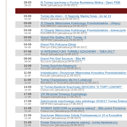
28-05
III Turniej szachowy o Puchar Burmistrza Wolina - Open FIDE
28-05
Wolin [aktualizacja:10-06-2017]
03-06
Turniej dla dzieci - O Nagrodę Mądrej Sowy - do lat 13
03-06
Gryfice [aktualizacja:03-06-2017]
03-06
XI Otwarte Mistrzostwa Kołobrzegu Przedszkolaków - chłopcy
04-06
KOŁOBRZEG [aktualizacja:03-06-2017]
03-06
XI Otwarte Mistrzostwa Kołobrzegu Przedszkolaków - dziewczynki
04-06
KOŁOBRZEG [aktualizacja:03-06-2017]
03-06
Grand Prix Gryfina 2017 Turniej - 6
03-06
GRYFINO [aktualizacja:03-06-2017]
04-06
Grand Prix Połczyna-Zdroju
04-06
Połczyn-Zdrój [aktualizacja:04-06-2017]
07-06
VI INTEGRACYJNY TURNIEJ SZACHOWY - "IDEA 2017"
14-06
Rewal [aktualizacja:13-06-2017]
09-06
Grand Prix Gryf Szczecin - Blitz #6
09-06
Szczecin [aktualizacja:09-06-2017]
10-06
Turniej Szachów Aktywnych
10-06
Koszalin [aktualizacja:08-06-2017]
11-06
Indywidualne i Drużynowe Mistrzostwa Koszalina Przedszkolaków i
11-06
Koszalin [aktualizacja:11-06-2017]
11-06
Turniej Charytatywny dla Ani Ludwiczak
11-06
Biesiekierz k/ Koszalina [aktualizacja:11-06-2017]
14-06
VI Turniej Akademii Szachowej SKOCZKA "O TORT LODOWY"
14-06
Choszczno [aktualizacja:14-06-2017]
17-06
VIII Memoriał Tomasza Kopińskiego
17-06
Stargard [aktualizacja:17-06-2017]
17-06
Zakończenie szachowego roku szkolnego 2016/17 Turniej Śmies
17-06
GRYFINO [aktualizacja:17-06-2017]
21-06
'POWIAT DZIECIOM na powitanie wakacji" - Blitz przed Fontanną
21-06
Choszczno [aktualizacja:20-06-2017]
21-06
Szachowe Mistrzostwa Szkoły Podstawowej nr 10 w Koszalinie
21-06
Koszalin [aktualizacja:21-06-2017]
21-06
Powiat Dzieciom na powitanie wakacji - turniej błyskawiczny
21-06
Choszczno [aktualizacja:29-06-2017]