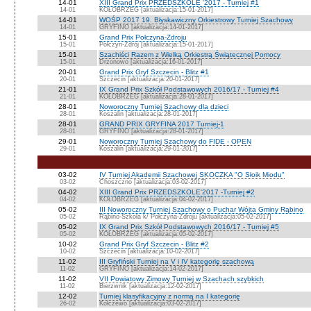
14-01
XIII Grand Prix PRZEDSZKOLE '2017 - Turniej #1
14-01
KOŁOBRZEG [aktualizacja:15-01-2017]
14-01
WOŚP 2017 19. Błyskawiczny Orkiestrowy Turniej Szachowy
14-01
GRYFINO [aktualizacja:14-01-2017]
15-01
Grand Prix Połczyna-Zdroju
15-01
Połczyn-Zdrój [aktualizacja:15-01-2017]
15-01
Szachiści Razem z Wielką Orkiestrą Świątecznej Pomocy
15-01
Drzonowo [aktualizacja:16-01-2017]
20-01
Grand Prix Gryf Szczecin - Blitz #1
20-01
Szczecin [aktualizacja:20-01-2017]
21-01
IX Grand Prix Szkół Podstawowych 2016/17 - Turniej #4
21-01
KOŁOBRZEG [aktualizacja:28-01-2017]
28-01
Noworoczny Turniej Szachowy dla dzieci
28-01
Koszalin [aktualizacja:28-01-2017]
28-01
GRAND PRIX GRYFINA 2017 Turniej-1
28-01
GRYFINO [aktualizacja:28-01-2017]
29-01
Noworoczny Turniej Szachowy do FIDE - OPEN
29-01
Koszalin [aktualizacja:29-01-2017]
03-02
IV Turniej Akademii Szachowej SKOCZKA "O Słoik Miodu"
03-02
Choszczno [aktualizacja:03-02-2017]
04-02
XIII Grand Prix PRZEDSZKOLE'2017 -Turniej #2
04-02
KOŁOBRZEG [aktualizacja:04-02-2017]
05-02
III Noworoczny Turniej Szachowy o Puchar Wójta Gminy Rąbino
05-02
Rąbino-Szkoła k/ Połczyna-Zdroju [aktualizacja:05-02-2017]
05-02
IX Grand Prix Szkół Podstawowych 2016/17 - Turniej #5
05-02
KOŁOBRZEG [aktualizacja:05-02-2017]
10-02
Grand Prix Gryf Szczecin - Blitz #2
10-02
Szczecin [aktualizacja:10-02-2017]
11-02
III Gryfiński Turniej na V i IV kategorię szachową
11-02
GRYFINO [aktualizacja:14-02-2017]
11-02
VII Powiatowy Zimowy Turniej w Szachach szybkich
11-02
Bierzwnik [aktualizacja:12-02-2017]
12-02
Turniej klasyfikacyjny z normą na I kategorię
26-02
Kołczewo [aktualizacja:03-02-2017]