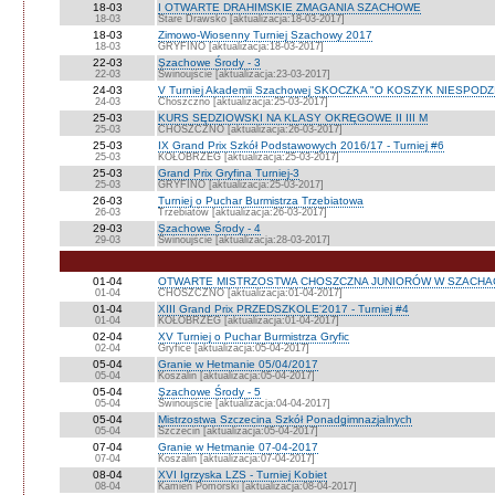
18-03
I OTWARTE DRAHIMSKIE ZMAGANIA SZACHOWE
18-03
Stare Drawsko [aktualizacja:18-03-2017]
18-03
Zimowo-Wiosenny Turniej Szachowy 2017
18-03
GRYFINO [aktualizacja:18-03-2017]
22-03
Szachowe Środy - 3
22-03
Świnoujście [aktualizacja:23-03-2017]
24-03
V Turniej Akademii Szachowej SKOCZKA "O KOSZYK NIESPOD
24-03
Choszczno [aktualizacja:25-03-2017]
25-03
KURS SĘDZIOWSKI NA KLASY OKRĘGOWE II III M
25-03
CHOSZCZNO [aktualizacja:26-03-2017]
25-03
IX Grand Prix Szkół Podstawowych 2016/17 - Turniej #6
25-03
KOŁOBRZEG [aktualizacja:25-03-2017]
25-03
Grand Prix Gryfina Turniej-3
25-03
GRYFINO [aktualizacja:25-03-2017]
26-03
Turniej o Puchar Burmistrza Trzebiatowa
26-03
Trzebiatów [aktualizacja:26-03-2017]
29-03
Szachowe Środy - 4
29-03
Świnoujście [aktualizacja:28-03-2017]
01-04
OTWARTE MISTRZOSTWA CHOSZCZNA JUNIORÓW W SZACHA
01-04
CHOSZCZNO [aktualizacja:01-04-2017]
01-04
XIII Grand Prix PRZEDSZKOLE'2017 - Turniej #4
01-04
KOŁOBRZEG [aktualizacja:01-04-2017]
02-04
XV Turniej o Puchar Burmistrza Gryfic
02-04
Gryfice [aktualizacja:05-04-2017]
05-04
Granie w Hetmanie 05/04/2017
05-04
Koszalin [aktualizacja:05-04-2017]
05-04
Szachowe Środy - 5
05-04
Świnoujście [aktualizacja:04-04-2017]
05-04
Mistrzostwa Szczecina Szkół Ponadgimnazjalnych
05-04
Szczecin [aktualizacja:05-04-2017]
07-04
Granie w Hetmanie 07-04-2017
07-04
Koszalin [aktualizacja:07-04-2017]
08-04
XVI Igrzyska LZS - Turniej Kobiet
08-04
Kamień Pomorski [aktualizacja:08-04-2017]