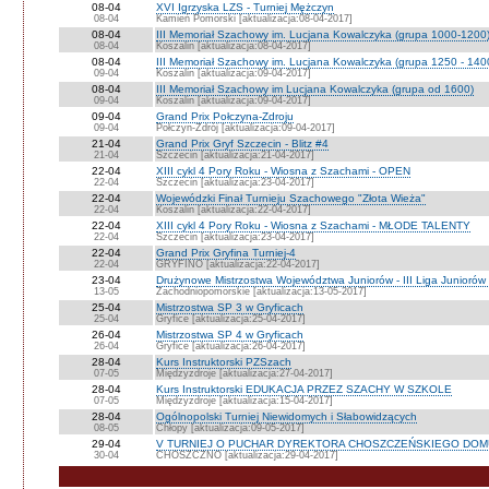
08-04
XVI Igrzyska LZS - Turniej Mężczyn
08-04
Kamień Pomorski [aktualizacja:08-04-2017]
08-04
III Memoriał Szachowy im. Lucjana Kowalczyka (grupa 1000-1200
08-04
Koszalin [aktualizacja:08-04-2017]
08-04
III Memoriał Szachowy im. Lucjana Kowalczyka (grupa 1250 - 140
09-04
Koszalin [aktualizacja:09-04-2017]
08-04
III Memoriał Szachowy im Lucjana Kowalczyka (grupa od 1600)
09-04
Koszalin [aktualizacja:09-04-2017]
09-04
Grand Prix Połczyna-Zdroju
09-04
Połczyn-Zdrój [aktualizacja:09-04-2017]
21-04
Grand Prix Gryf Szczecin - Blitz #4
21-04
Szczecin [aktualizacja:21-04-2017]
22-04
XIII cykl 4 Pory Roku - Wiosna z Szachami - OPEN
22-04
Szczecin [aktualizacja:23-04-2017]
22-04
Wojewódzki Finał Turnieju Szachowego "Złota Wieża"
22-04
Koszalin [aktualizacja:22-04-2017]
22-04
XIII cykl 4 Pory Roku - Wiosna z Szachami - MŁODE TALENTY
22-04
Szczecin [aktualizacja:23-04-2017]
22-04
Grand Prix Gryfina Turniej-4
22-04
GRYFINO [aktualizacja:22-04-2017]
23-04
Drużynowe Mistrzostwa Województwa Juniorów - III Liga Junioró
13-05
Zachodniopomorskie [aktualizacja:13-05-2017]
25-04
Mistrzostwa SP 3 w Gryficach
25-04
Gryfice [aktualizacja:25-04-2017]
26-04
Mistrzostwa SP 4 w Gryficach
26-04
Gryfice [aktualizacja:26-04-2017]
28-04
Kurs Instruktorski PZSzach
07-05
Międzyzdroje [aktualizacja:27-04-2017]
28-04
Kurs Instruktorski EDUKACJA PRZEZ SZACHY W SZKOLE
07-05
Międzyzdroje [aktualizacja:15-04-2017]
28-04
Ogólnopolski Turniej Niewidomych i Słabowidzących
08-05
Chłopy [aktualizacja:09-05-2017]
29-04
V TURNIEJ O PUCHAR DYREKTORA CHOSZCZEŃSKIEGO DOM
30-04
CHOSZCZNO [aktualizacja:29-04-2017]