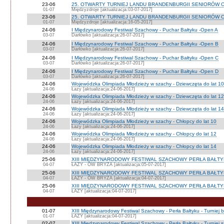
23-06
25. OTWARTY TURNIEJ LANDU BRANDENBURGII SENIORÓW O
01-07
Międzyzdroje [aktualizacja:03-07-2017]
23-06
25. OTWARTY TURNIEJ LANDU BRANDENBURGII SENIORÓW O
01-07
Międzyzdroje [aktualizacja:16-05-2017]
24-06
I Międzynarodowy Festiwal Szachowy - Puchar Bałtyku -Open A
03-07
Darłówko [aktualizacja:26-07-2017]
24-06
I Międzynarodowy Festiwal Szachowy - Puchar Bałtyku -Open B
03-07
Darłówko [aktualizacja:26-07-2017]
24-06
I Międzynarodowy Festiwal Szachowy - Puchar Bałtyku -Open C
03-07
Darłówko [aktualizacja:26-07-2017]
24-06
I Międzynarodowy Festiwal Szachowy - Puchar Bałtyku -Open D
03-07
Darłówko [aktualizacja:26-07-2017]
24-06
Wojewódzka Olimpiada Młodzieży w szachy - Dziewczęta do lat 10
24-06
Łazy [aktualizacja:24-06-2017]
24-06
Wojewódzka Olimpiada Młodzieży w szachy - Dziewczęta do lat 12
24-06
Łazy [aktualizacja:24-06-2017]
24-06
Wojewódzka Olimpiada Młodzieży w szachy - Dziewczęta do lat 14
24-06
Łazy [aktualizacja:24-06-2017]
24-06
Wojewódzka Olimpiada Młodzieży w szachy - Chłopcy do lat 10
24-06
Łazy [aktualizacja:24-06-2017]
24-06
Wojewódzka Olimpiada Młodzieży w szachy - Chłopcy do lat 12
24-06
Łazy [aktualizacja:24-06-2017]
24-06
Wojewódzka Olimpiada Młodzieży w szachy - Chłopcy do lat 14
24-06
Łazy [aktualizacja:24-06-2017]
25-06
XIII MIĘDZYNARODOWY FESTIWAL SZACHOWY PERŁA BAŁTYK
04-07
ŁAZY - OW BRYZA [aktualizacja:05-07-2017]
25-06
XIII MIĘDZYNARODOWY FESTIWAL SZACHOWY PERŁA BAŁTYK
04-07
ŁAZY - OW BRYZA [aktualizacja:04-07-2017]
25-06
XIII MIĘDZYNARODOWY FESTIWAL SZACHOWY PERŁA BAŁTYKU 
04-07
ŁAZY [aktualizacja:04-07-2017]
01-07
XIII Międzynarodowy Festiwal Szachowy - Perła Bałtyku - Turniej 
01-07
ŁAZY [aktualizacja:04-07-2017]
02-07
XIII Międzynarodowy Festiwal Szachowy - Perła Bałtyku - Turniej 