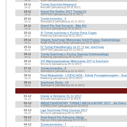
19-11
Wolin [aktualizacja:21-11-2017]
18-11
Turniej Szachów Aktywnych
18-11
Koszalin [aktualizacja:20-11-2017]
18-11
Grand Prix Gryfina 2017 Turniej-10
18-11
GRYFINO [aktualizacja:18-11-2017]
20-11
Turniej kontrolny - 5
20-11
Świnoujście [aktualizacja:22-11-2017]
24-11
Grand Prix Gryf Szczecin - Blitz #11
24-11
Szczecin [aktualizacja:24-11-2017]
25-11
XI Turniej szachowy o Puchar Pana Cogito
25-11
Kołobrzeg [aktualizacja:26-11-2017]
25-11
Otwarte Szachowe Mistrzostwa Szkół Powiatu Świdwińskiego
25-11
Redło k/Połczyna-Zdroju [aktualizacja:24-11-2017]
25-11
IV Turniej Klasyfikacyjny na IV i V kat. szachową
25-11
GRYFINO [aktualizacja:01-12-2017]
26-11
Turniej Szachowy o Puchar Starosty Kołobrzeskiego
26-11
Kołobrzeg [aktualizacja:26-11-2017]
26-11
VIII Międzywydziałowe Mistrzostwa ZUT w Szachach
26-11
Szczecin [aktualizacja:26-11-2017]
27-11
Turniej kontrolny - 6
27-11
Świnoujście [aktualizacja:22-11-2017]
29-11
Finał Wojewódzki - LICEALIADA - Szkoły Ponadgimnazjalne - Sz
29-11
Kołobrzeg [aktualizacja:29-11-2017]
29-11
Szachowe Środy - 15
29-11
Świnoujście [aktualizacja:29-11-2017]
01-12
Granie w Hetmanie 01.12.2017
01-12
Koszalin [aktualizacja:27-11-2017]
02-12
MIĘDZYNARODOWY TURNIEJ MIKOŁAJKOWY 2017 - dla Dzieci i Mł
02-12
CHOSZCZNO [aktualizacja:02-12-2017]
02-12
Liga Szachowa Firmy Cronoss 2017
02-12
Szczecin [aktualizacja:05-12-2017]
03-12
Finał Grand Prix Połczyna--Zdroju
03-12
Połczyn-Zdrój [aktualizacja:03-12-2017]
04-12
Turniej kontrolny - 7