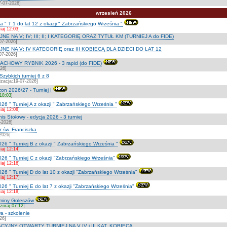
7-07-2026]
wrzesień 2026
 " T 1 do lat 12 z okazji " Zabrzańskiego Września "
iaj 12:03
]
 NA V; IV; III; II; I KATEGORIĘ ORAZ TYTUŁ KM (TURNIEJ A do FIDE)
07-2026]
E NA V; IV KATEGORIĘ oraz III KOBIECĄ DLA DZIECI DO LAT 12
07-2026]
ACHOWY RYBNIK 2026 - 3 rapid (do FIDE)
026]
ybkich turniej 6 z 8
izacja:19-07-2026]
zon 2026/27 - Turniej I
 18:03
]
026 " Turniej A z okazji " Zabrzańskiego Września "
iaj 12:08
]
 Stołowy - edycja 2026 - 3 turniej
-2026]
 św. Franciszka
2026]
026 " Turniej B z okazji " Zabrzańskiego Września "
iaj 12:14
]
026 " Turniej C z okazji "Zabrzańskiego Września"
iaj 12:16
]
026 " Turniej D do lat 10 z okazji "Zabrzańskiego Września"
iaj 12:17
]
026 " Turniej E do lat 7 z okazji "Zabrzańskiego Września"
iaj 12:18
]
iny Goleszów
zoraj 07:12
]
 - szkolenie
26]
YJNY OTWARTY TURNIEJ NA V IV i III KAT. KOBIECĄ