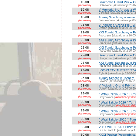
10-08
Szachowe Grand Prix w Gmin
planowany
Gołkowice [aktualizacja:28-0
15-08
V Memoriał im. Andrzeja 
planowany
Czeladź [aktualizacja:12-07-
18-08
Turniej Szachowy w ramach:
planowany
Bielsko-Biała [aktualizacja:0
21-08
V Piekielne Grand Prix - 3 
planowany
Ustroń [aktualizacja:06-06-20
22-08
XXI Turniej Szachowy o P
planowany
Pszczyna [aktualizacja:26-05
22-08
XXI Turniej Szachowy o Puc
planowany
Pszczyna [aktualizacja:26-05
22-08
XXI Turniej Szachowy o Puc
planowany
Pszczyna [aktualizacja:26-05
22-08
Szachowe Grand Prix w Gm
planowany
Skrzyszów [aktualizacja:18-0
23-08
XXI Turniej Szachowy o P
planowany
Pszczyna [aktualizacja:26-05
23-08
I OTWARTY TURNIEJ SZAC
planowany
Rybnik [aktualizacja:28-07-2
25-08
Turniej Szachów Fischera
planowany
Gliwice [aktualizacja:28-07-2
28-08
V Piekielne Grand Prix - 4 
planowany
Ustroń [aktualizacja:06-06-20
29-08
" Witaj Szkoło 2026 " Turni
planowany
Grzybowice [
aktualizacja:dzis
29-08
" Witaj Szkoło 2026 " Turni
planowany
Grzybowice [
aktualizacja:dzis
29-08
" Witaj Szkoło 2026 " Turni
planowany
Grzybowice [
aktualizacja:dzis
29-08
" Witaj Szkołoi 2026 " Turn
planowany
Grzybowice [
aktualizacja:dzis
30-08
V TURNIEJ SZACHOWY CZ
planowany
SOSNOWIEC [aktualizacja:17
30-08
XXXI Puchar Przewodnicz