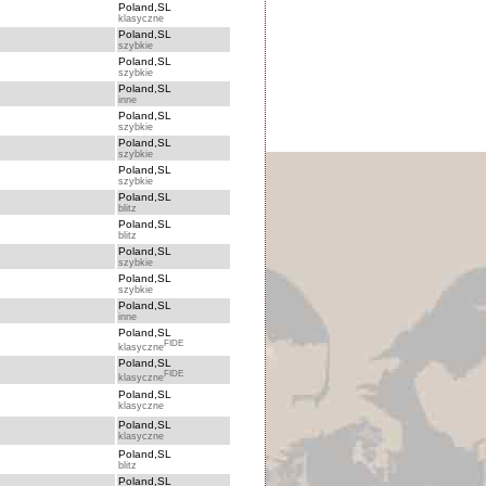
Poland,SL
klasyczne
Poland,SL
szybkie
Poland,SL
szybkie
Poland,SL
inne
Poland,SL
szybkie
Poland,SL
szybkie
Poland,SL
szybkie
Poland,SL
blitz
Poland,SL
blitz
Poland,SL
szybkie
Poland,SL
szybkie
Poland,SL
inne
Poland,SL
FIDE
klasyczne
Poland,SL
FIDE
klasyczne
Poland,SL
klasyczne
Poland,SL
klasyczne
Poland,SL
blitz
Poland,SL