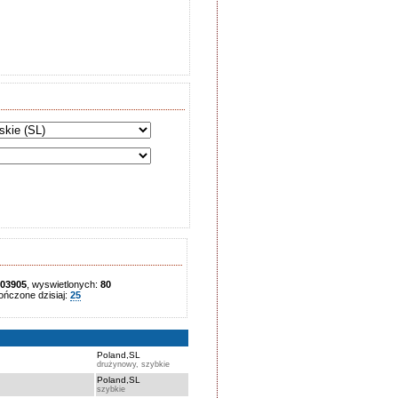
03905
, wyswietlonych:
80
ńczone dzisiaj:
25
Poland,SL
drużynowy, szybkie
Poland,SL
szybkie