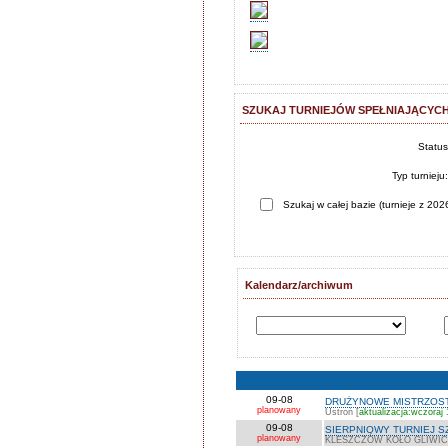
SZUKAJ TURNIEJÓW SPEŁNIAJĄCYCH
Statu
Typ turnieju
Szukaj w całej bazie (turnieje z 2026
Kalendarz/archiwum
09-08
DRUŻYNOWE MISTRZOSTW
planowany
Ustroń [
aktualizacja:wczoraj 
09-08
SIERPNIOWY TURNIEJ S
planowany
KLESZCZÓW KOŁO GLIWIC