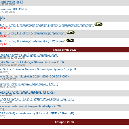
arnówki do lat 14
a:22-07-2026]
 Karnówki FIDE OPEN
a:22-07-2026]
IDE)
]
026 " Turniej F w szachach szybkich z okazji "Zabrzańskiego Września"
iaj 12:18
]
026 " Turniej G z okazji "Zabrzańskiego Września"
iaj 12:19
]
026 " Turniej H z okazji "Zabrzańskiego Września"
iaj 12:19
]
październik 2026
ąska Seniorów-I Liga Śląska Seniorów 2026
ualizacja:12-05-2026]
ąska Seniorów- Ekstraliga Śląska Seniorów 2026
ualizacja:12-05-2026]
ta Gminy Koszęcin Tadeusz Bobecki pamiętamy Edycja III
08-2026]
rów w Szachach Szybkich 2026 - (D06 C06 D07 C07)
a:03-05-2026]
trzostw Polski Juniorów i Młodzików (OP+SL)
a:02-05-2026]
TERY PORY ROKU - JESIEŃ (do FIDE)
-01-2026]
SZACHOWY o PUCHAR GMINY PAWŁOWICE (do FIDE)
-12-2025]
 w szacho-tenisie stołowym - finał edycji 2026
026]
PEN (3z4) - o małe normy II I K. - do FIDE - 5 Rund (B)
2026]
listopad 2026