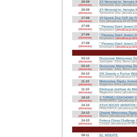
26-09
XX Memoriał im. Henryka K
planowany
Tarnowskie Góry [aktualizacj
26-09
XX Memoriał im. Henryka
planowany
Tarnowskie Góry [aktualizacj
27-09
VII Dymok Żory CUP (do F
planowany
Żory [aktualizacja:24-03-2026
27-09
" Pierwszy Dzień Jesieni 2
planowany
Grzybowice [
aktualizacja:dzis
27-09
" Pierwszy Dzień Jesieni 2
planowany
Grzybowice [
aktualizacja:dzis
27-09
" Pierwszy Dzień Jesieni 2
planowany
Grzybowice [
aktualizacja:dzis
03-10
Drużynowe Mistrzostwa Śl
planowany
Jastrzębie- Zdrój; Bieruń [akt
03-10
Drużynowe Mistrzostwa Śl
planowany
Jastrzębie- Zdrój; Bieruń [akt
04-10
XIII Zawody o Puchar Wój
planowany
Rusinowice [aktualizacja:02-
11-10
Mistrzostwa Śląska Junio
planowany
Węgierska Górka [aktualizacj
11-10
Eliminacje strefowe do Mis
planowany
Węgierska Górka [aktualizacj
18-10
V TURNIEJ SZACHOWY CZ
planowany
SOSNOWIEC [aktualizacja:21
24-10
XXVII NOCNY MARATON 
planowany
PAWŁOWICE [aktualizacja:09
24-10
Otwarte Mistrzostwa Śląska
planowany
Gliwice [aktualizacja:26-04-2
24-10
Forteca Chess Challenge O
planowany
Czeladź [aktualizacja:05-08-
08-11
62. MOKATE