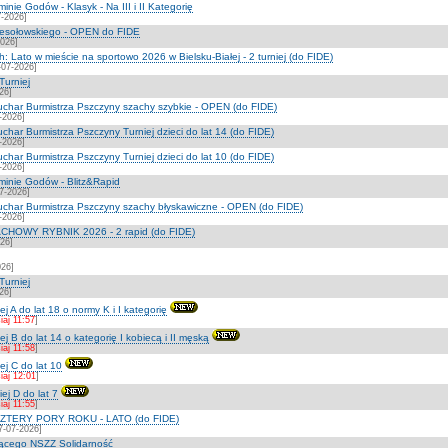
ie Godów - Klasyk - Na III i II Kategorię
7-2026]
Wesołowskiego - OPEN do FIDE
2026]
 Lato w mieście na sportowo 2026 w Bielsku-Białej - 2 turniej (do FIDE)
8-07-2026]
Turniej
26]
uchar Burmistrza Pszczyny szachy szybkie - OPEN (do FIDE)
-2026]
har Burmistrza Pszczyny Turniej dzieci do lat 14 (do FIDE)
-2026]
har Burmistrza Pszczyny Turniej dzieci do lat 10 (do FIDE)
-2026]
inie Godów - Blitz&Rapid
7-2026]
uchar Burmistrza Pszczyny szachy błyskawiczne - OPEN (do FIDE)
-2026]
HOWY RYBNIK 2026 - 2 rapid (do FIDE)
026]
026]
Turniej
26]
ej A do lat 18 o normy K i I kategorię
iaj 11:57
]
ej B do lat 14 o kategorię I kobiecą i II męską
iaj 11:58
]
ej C do lat 10
iaj 12:01
]
iej D do lat 7
iaj 11:55
]
TERY PORY ROKU - LATO (do FIDE)
-07-2026]
ącego NSZZ Solidarność