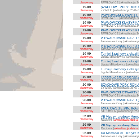
planowany
PAWŁOWICE [aktualizacja:24
19-09
SZACHOWE PORY ROKU W Ż
planowany
ŻYWIEC [aktualizacja:25-07-
19-09
PAWŁOWICKI OTWARTY TURNI
planowany
PAWŁOWICE [aktualizacja:24
19-09
PAWŁOWICKI KLASYFIKAC
planowany
PAWŁOWICE [aktualizacja:24
19-09
PAWŁOWICKI KLASYFIKAC
planowany
PAWŁOWICE [aktualizacja:24
19-09
V GWARKOWSKI RAPID do
planowany
Tarnowskie Góry [aktualizacj
19-09
V GWARKOWSKI RAPID do
planowany
Tarnowskie Góry [aktualizacj
19-09
Turniej Szachowy z okazji 
planowany
Ligota Miliardowice [aktualiz
19-09
Turniej Szachowy z okazji
planowany
Ligota Miliardowice [aktualiz
19-09
Turniej Szachowy z okazji
planowany
Ligota Miliardowice [aktualiz
19-09
Forteca Chess Challenge Jun
planowany
Czeladź [aktualizacja:05-08-
20-09
SZACHOWE PORY ROKU W 
planowany
ŻYWIEC [aktualizacja:25-07-
20-09
PAWŁOWICKI OTWARTY TURN
planowany
PAWŁOWICE [aktualizacja:24
20-09
V GWARKOWSKI RAPID g
planowany
Tarnowskie Góry [aktualizacj
26-09
XVI OTWARTE MISTRZOS
planowany
STRUMIEŃ [aktualizacja:25-
26-09
VII Międzynarodowy Memor
planowany
Racibórz [
aktualizacja:dzisiaj
26-09
VII Międzynarodowy Memori
planowany
Racibórz [
aktualizacja:dzisiaj
26-09
XX Memoriał im. Henryka K
planowany
Tarnowskie Góry [aktualizacj