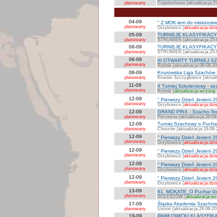
planowany
Częstochowa [aktualizacja:2
04-09
" Z MOK-iem do mistrzostwa
planowany
Grzybowice [
aktualizacja:dzis
05-09
TURNIEJE KLASYFIKACYJNE
planowany
STRUMIEŃ [aktualizacja:25-
06-09
TURNIEJE KLASYFIKACYJN
planowany
STRUMIEŃ [aktualizacja:25-
06-09
III OTWARTY TURNIEJ SZ
planowany
Rybnik [aktualizacja:06-08-2
08-09
Knurowska Liga Szachów Sz
planowany
Knurów Szczygłowice [aktual
11-09
II Turniej Szkoleniowy - se
planowany
Rybnik [
aktualizacja:wczoraj
12-09
" Pierwszy Dzień Jesieni 2
planowany
Grzybowice [
aktualizacja:dzis
12-09
GRAND PRIX - Szacho-Tenis
planowany
Poczesna [aktualizacja:26-04
12-09
Turniej Szachowy o Puchar
planowany
Chorzów [aktualizacja:18-06-
12-09
" Pierwszy Dzień Jesieni 2
planowany
Grzybowice [
aktualizacja:dzis
12-09
" Pierwszy Dzień Jesieni 2
planowany
Grzybowice [
aktualizacja:dzis
12-09
" Pierwszy Dzień Jesieni 2
planowany
Grzybowice [
aktualizacja:dzis
12-09
" Pierwszy Dzień Jesieni 2
planowany
Grzybowice [
aktualizacja:dzis
13-09
61. MOKATE_O Puchar Gm
planowany
GOLESZÓW [
aktualizacja:wc
17-09
Śląska Akademia Szachowa
planowany
Ustroń [aktualizacja:28-06-20
19-09
PAWŁOWICKI KLASYFIKAC