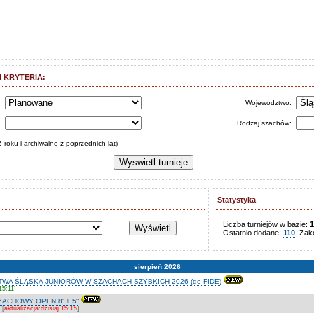
 KRYTERIA:
s
Województwo:
:
Rodzaj szachów:
 roku i archiwalne z poprzednich lat)
Statystyka
Liczba turniejów w bazie:
1
Ostatnio dodane:
110
Zako
sierpień 2026
A ŚLĄSKA JUNIORÓW W SZACHACH SZYBKICH 2026 (do FIDE)
15:11
]
ZACHOWY OPEN 8' + 5"
 [
aktualizacja:dzisiaj 15:15
]