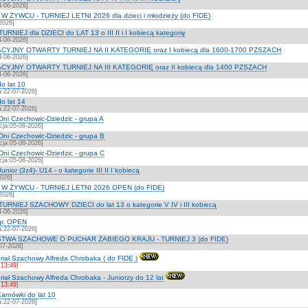
-06-2026]
YWCU - TURNIEJ LETNI 2026 dla dzieci i młodzieży (do FIDE)
2026]
EJ dla DZIECI do LAT 13 o III II i I kobiecą kategorię
-06-2026]
YJNY OTWARTY TURNIEJ NA II KATEGORIĘ oraz I kobiecą dla 1600-1700 PZSZACH
-06-2026]
YJNY OTWARTY TURNIEJ NA III KATEGORIĘ oraz II kobiecą dla 1400 PZSZACH
-06-2026]
 lat 10
a:22-07-2026]
 lat 14
a:22-07-2026]
Dni Czechowic-Dziedzic - grupa A
acja:05-08-2026]
 Dni Czechowic-Dziedzic - grupa B
acja:05-08-2026]
 Dni Czechowic-Dziedzic - grupa C
acja:05-08-2026]
ior (3z4)- U14 - o kategorie III II I kobiecą
2026]
ŻYWCU - TURNIEJ LETNI 2026 OPEN (do FIDE)
2026]
IEJ SZACHOWY DZIECI do lat 13 o kategorie V IV i III kobiecą
-06-2026]
r. OPEN
a:22-07-2026]
TWA SZACHOWE O PUCHAR ŻABIEGO KRAJU - TURNIEJ 3 (do FIDE)
07-2026]
iał Szachowy Alfreda Chrobaka ( do FIDE )
 13:49
]
ał Szachowy Alfreda Chrobaka - Juniorzy do 12 lat
 13:49
]
arnówki do lat 10
a:22-07-2026]