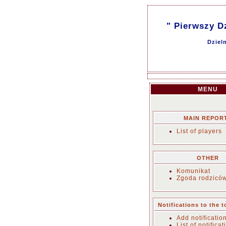
" Pierwszy D
Dziel
MENU
MAIN REPOR
List of players
OTHER
Komunikat
Zgoda rodzicó
Notifications to the 
Add notificatio
List of notificat