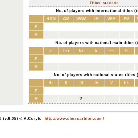
Titles' statistic
No. of players with international titles (t
HGM
GM
WGM
IM
WIM
FM
F
M
No. of players with national main titles (t
m
k++
k+
k
I++
I+
F
M
No. of players with national states titles (
II+
II
III
IV
V
bk
F
M
2
 (v.6.05) © A.Curyło
http://www.chessarbiter.com/
'