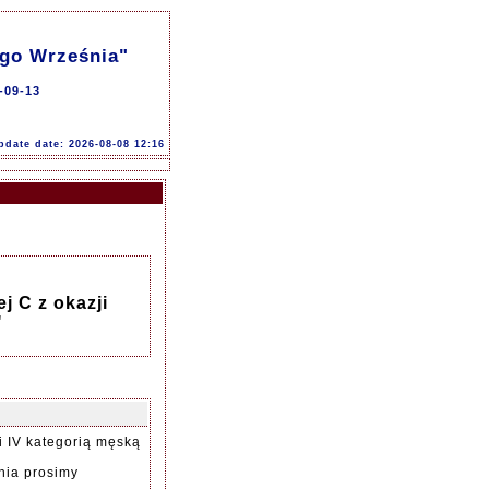
ego Września"
-09-13
pdate date: 2026-08-08 12:16
j C z okazji
"
i IV kategorią męską
nia prosimy