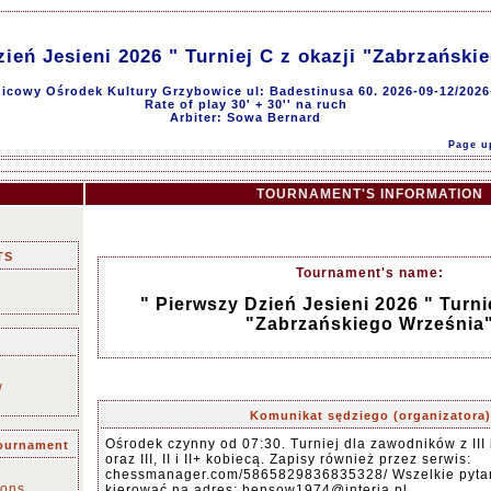
zień Jesieni 2026 " Turniej C z okazji "Zabrzański
nicowy Ośrodek Kultury Grzybowice ul: Badestinusa 60. 2026-09-12/2026
Rate of play 30' + 30'' na ruch
Arbiter: Sowa Bernard
Page u
TOURNAMENT'S INFORMATION
TS
Tournament's name:
" Pierwszy Dzień Jesieni 2026 " Turnie
"Zabrzańskiego Września
w
Komunikat sędziego (organizatora)
Ośrodek czynny od 07:30. Turniej dla zawodników z III 
tournament
oraz III, II i II+ kobiecą. Zapisy również przez serwis:
n
chessmanager.com/5865829836835328/ Wszelkie pyta
ions
kierować na adres: bensow1974@interia pl