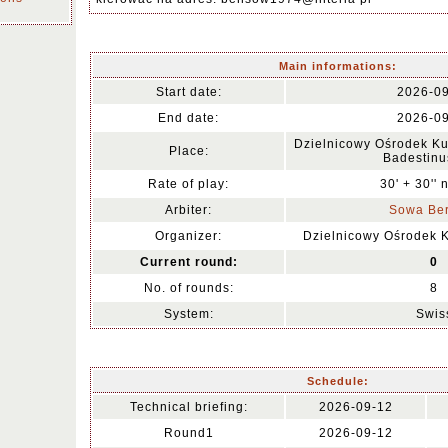
Main informations:
Start date:
2026-0
End date:
2026-0
Dzielnicowy Ośrodek Kul
Place:
Badestinu
Rate of play:
30' + 30'' 
Arbiter:
Sowa Be
Organizer:
Dzielnicowy Ośrodek K
Current round:
0
No. of rounds:
8
System:
Swis
Schedule:
Technical briefing:
2026-09-12
Round1
2026-09-12