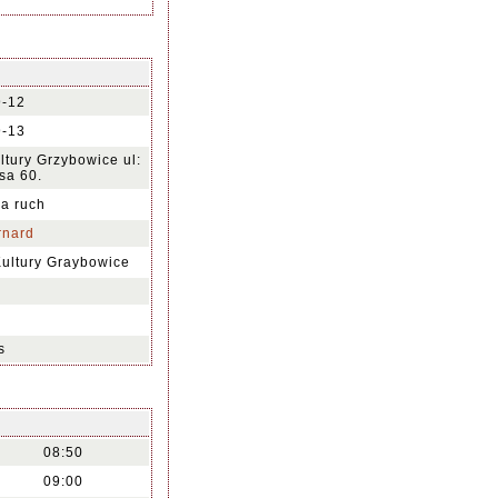
9-12
9-13
tury Grzybowice ul:
sa 60.
na ruch
rnard
ultury Graybowice
s
08:50
09:00