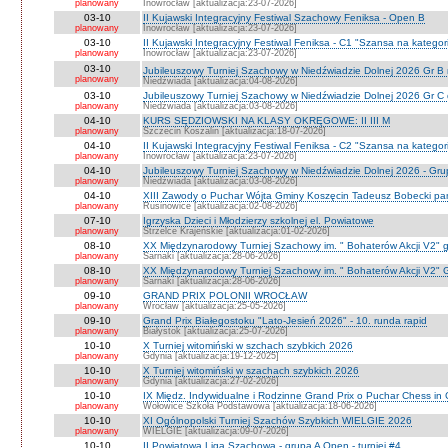
planowany
Inowrocław [aktualizacja:23-07-2026]
03-10
II Kujawski Integracyjny Festiwal Szachowy Feniksa - Open B
planowany
Inowrocław [aktualizacja:23-07-2026]
03-10
II Kujawski Integracyjny Festiwal Feniksa - C1 "Szansa na kategor
planowany
Inowrocław [aktualizacja:23-07-2026]
03-10
Jubileuszowy Turniej Szachowy w Niedźwiadzie Dolnej 2026 Gr B
planowany
Niedźwiada [aktualizacja:04-08-2026]
03-10
Jubileuszowy Turniej Szachowy w Niedźwiadzie Dolnej 2026 Gr C
planowany
Niedźwiada [aktualizacja:03-08-2026]
04-10
KURS SĘDZIOWSKI NA KLASY OKRĘGOWE: II III M
planowany
Szczecin Koszalin [aktualizacja:18-07-2026]
04-10
II Kujawski Integracyjny Festiwal Feniksa - C2 "Szansa na kategor
planowany
Inowrocław [aktualizacja:23-07-2026]
04-10
Jubileuszowy Turniej Szachowy w Niedźwiadzie Dolnej 2026 - Gr
planowany
Niedżwiada [aktualizacja:03-08-2026]
04-10
XIII Zawody o Puchar Wójta Gminy Koszęcin Tadeusz Bobecki pam
planowany
Rusinowice [aktualizacja:02-08-2026]
07-10
Igrzyska Dzieci i Młodzierzy szkolnej el. Powiatowe
planowany
Strzelce Krajeńskie [aktualizacja:01-02-2026]
08-10
XX Międzynarodowy Turniej Szachowy im. " Bohaterów Akcji V2" g
planowany
Sarnaki [aktualizacja:28-06-2026]
08-10
XX Międzynarodowy Turniej Szachowy im. " Bohaterów Akcji V2" 
planowany
Sarnaki [aktualizacja:28-06-2026]
09-10
GRAND PRIX POLONII WROCŁAW
planowany
Wrocław [aktualizacja:25-05-2026]
09-10
Grand Prix Białegostoku "Lato-Jesień 2026" - 10. runda rapid
planowany
Białystok [aktualizacja:25-07-2026]
10-10
X Turniej witomiński w szchach szybkich 2026
planowany
Gdynia [aktualizacja:19-12-2025]
10-10
X Turniej witomiński w szachach szybkich 2026
planowany
Gdynia [aktualizacja:27-02-2026]
10-10
IX Międz. Indywidualne i Rodzinne Grand Prix o Puchar Chess i
planowany
Wołowice Szkoła Podstawowa [aktualizacja:18-06-2026]
10-10
XI Ogólnopolski Turniej Szachów Szybkich WIELGIE 2026
planowany
WIELGIE [aktualizacja:09-07-2026]
10-10
II Powiatowa Liga Szachowa - grupa A Open - turniej #4