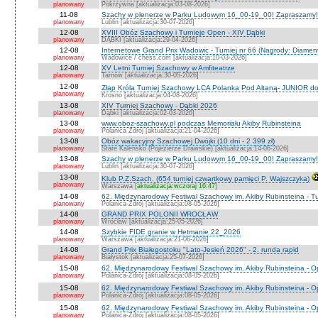
planowany
Pokrzywna [aktualizacja:03-08-2026]
11-08
Szachy w plenerze w Parku Ludowym 16_00-19_00! Zapraszamy!
planowany
Lublin [aktualizacja:30-07-2026]
12-08
XVIII Obóz Szachowy i Turnieje Open - XIV Dąbki
planowany
DĄBKI [aktualizacja:29-04-2026]
12-08
Internetowe Grand Prix Wadowic - Turniej nr 66 (Nagrody: Diamen
planowany
Wadowice / chess.com [aktualizacja:10-03-2026]
12-08
XV Letni Turniej Szachowy w Amfiteatrze
planowany
Tarnów [aktualizacja:30-05-2026]
12-08
Złap Króla Turniej Szachowy LCA Polanka Pod Altaną- JUNIOR do
planowany
Krosno [aktualizacja:04-08-2026]
13-08
XIV Turniej Szachowy - Dąbki 2026
planowany
Dąbki [aktualizacja:02-03-2026]
13-08
www.oboz-szachowy.pl podczas Memoriału Akiby Rubinsteina
planowany
Polanica Zdrój [aktualizacja:21-04-2026]
13-08
Obóz wakacyjny Szachowej Dwójki (10 dni - 2 399 zł)
planowany
Stare Kaleńsko (Pojezierze Drawskie) [aktualizacja:14-06-2026]
13-08
Szachy w plenerze w Parku Ludowym 16_00-19_00! Zapraszamy!
planowany
Lublin [aktualizacja:30-07-2026]
13-08
Klub P.Z.Szach. (654 turniej czwartkowy pamięci P. Wajszczyka)
planowany
Warszawa [
aktualizacja:wczoraj 16:47
]
14-08
62. Międzynarodowy Festiwal Szachowy im. Akiby Rubinsteina - Tu
planowany
Polanica-Zdrój [aktualizacja:08-05-2026]
14-08
GRAND PRIX POLONII WROCŁAW
planowany
Wrocław [aktualizacja:25-05-2026]
14-08
Szybkie FIDE granie w Hetmanie 22_2026
planowany
Warszawa [aktualizacja:21-06-2026]
14-08
Grand Prix Białegostoku "Lato-Jesień 2026" - 2. runda rapid
planowany
Białystok [aktualizacja:25-07-2026]
15-08
62. Międzynarodowy Festiwal Szachowy im. Akiby Rubinsteina - O
planowany
Polanica-Zdrój [aktualizacja:08-05-2026]
15-08
62. Międzynarodowy Festiwal Szachowy im. Akiby Rubinsteina - 
planowany
Polanica-Zdrój [aktualizacja:08-05-2026]
15-08
62. Międzynarodowy Festiwal Szachowy im. Akiby Rubinsteina - O
planowany
Polanica-Zdrój [aktualizacja:08-05-2026]