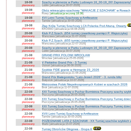
18-08
Szachy w plenerze w Parku Ludowym 16_00-19_00! Zapraszamy!
planowany
Lublin [aktualizacja:30-07-2026]
19-08
Obóz rekreacyjno-szachowy "WAKACJE Z SZACHAMI" w Rowach
planowany
Rowy [
aktualizacja:wczoraj 18:36
]
19-08
XVI Letni Turniej Szachowy w Amfiteatrze
planowany
Tarnów [aktualizacja:30-05-2026]
19-08
Złap Króla Turniej Szachowy LCA Polanka Pod Altaną- Otwarty
planowany
KROSNO [aktualizacja:04-08-2026]
20-08
Klub P.Z.Szach. (654 turniej czwartkowy pamięci P. Wajszczyka)
planowany
Warszawa [aktualizacja:31-07-2026]
20-08
Klub P.Z.Szach. (655 turniej czwartkowy pamięci P. Wajszczyka)
planowany
Warszawa [aktualizacja:22-07-2026]
20-08
Szachy w plenerze w Parku Ludowym 16_00-19_00! Zapraszamy!
planowany
Lublin [aktualizacja:30-07-2026]
21-08
GRAND PRIX POLONII WROCŁAW
planowany
Wrocław [aktualizacja:25-05-2026]
21-08
V Piekielne Grand Prix - 3 Turniej
planowany
Ustroń [aktualizacja:06-06-2026]
21-08
Szybkie FIDE granie w Hetmanie 23_2026
planowany
Warszawa [aktualizacja:21-06-2026]
21-08
Grand Prix Białegostoku "Lato-Jesień 2026" - 3. runda blitz
planowany
Białystok [aktualizacja:10-07-2026]
21-08
Mistrzostwa Polski Niepełnosprawnych Kobiet w szachach 2026
planowany
Brok [aktualizacja:11-07-2026]
22-08
XXI Turniej Szachowy o Puchar Burmistrza Pszczyny szachy szyb
planowany
Pszczyna [aktualizacja:26-05-2026]
22-08
XXI Turniej Szachowy o Puchar Burmistrza Pszczyny Turniej dzieci
planowany
Pszczyna [aktualizacja:26-05-2026]
22-08
XXI Turniej Szachowy o Puchar Burmistrza Pszczyny Turniej dzieci
planowany
Pszczyna [aktualizacja:26-05-2026]
22-08
XVII Letni Turniej Szachowy w Amfiteatrze
planowany
Tarnów [aktualizacja:30-05-2026]
22-08
POŻEGNANIE LATA Z SZACHAMI - XX Turniej szachów szybkich 
planowany
Marki [aktualizacja:15-07-2026]
22-08
Turniej Obrońców Głogowa - Grupa A