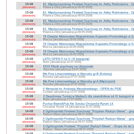
15-08
62. Międzynarodowy Festiwal Szachowy im. Akiby Rubinsteina - O
planowany
Polanica-Zdrój [aktualizacja:09-05-2026]
15-08
62. Międzynarodowy Festiwal Szachowy im. Akiby Rubinsteina - O
planowany
Polanica-Zdrój [aktualizacja:08-05-2026]
15-08
62. Międzynarodowy Festiwal Szachowy im. Akiby Rubinsteina - 
planowany
Polanica-Zdrój [aktualizacja:09-05-2026]
15-08
62. Międzynarodowy Festiwal Szachowy im. Akiby Rubinsteina - 
planowany
Polanica-Zdrój [aktualizacja:09-05-2026]
15-08
79 Otwarte Mistrzostwa Województwa Kujawsko-Pomorskiego w S
planowany
Mrocza [aktualizacja:20-05-2026]
15-08
79 Otwarte Mistrzostwa Województwa Kujawsko-Pomorskiego w 
planowany
Mrocza [aktualizacja:20-05-2026]
15-08
79 Otwarte Mistrzostwa Województwa Kujawsko-Pomorskiego w Sz
planowany
Mrocza [aktualizacja:20-05-2026]
15-08
LATO OPEN 5 na II i III kategorię!
planowany
Śrem [aktualizacja:14-07-2026]
15-08
XXVI Piknik szachowy na Ubyszowie
planowany
Ubyszów [aktualizacja:19-07-2026]
15-08
Mis Pow Limanowskiego w Warcaby gr-B (Kobiety)
planowany
Roztoka [aktualizacja:07-07-2026]
15-08
Mis Pow Limanowskiego w Warcaby gr-A (Mężczyzni)
planowany
Roztoka [aktualizacja:07-07-2026]
15-08
V Memoriał im. Andrzeja Wesołowskiego - OPEN do FIDE
planowany
Czeladź [aktualizacja:12-07-2026]
15-08
X Dwudniowy Turniej w Markach dla zawodnikow od IV kategorii 
planowany
Marki [aktualizacja:17-07-2026]
15-08
Puchar Bistro&Pub Ale Sztuka Chrzanów Rynek 14
planowany
Chrzanów Rynek 14 [aktualizacja:31-07-2026]
16-08
II Ogólnopolski Festiwal Szachowy "Przystan Radzyn-Sława" - gr
planowany
Radzyn-Sława [aktualizacja:09-07-2026]
16-08
II Ogólnopolski Festiwal Szachowy "Przystań Radzyn-Sława" - gru
planowany
Radzyn-Sława [aktualizacja:09-07-2026]
16-08
II Ogólnopolski Festiwal "Przystań Radzyń-Sława" - Grupa do lat 
planowany
Radzyn- Sława [aktualizacja:09-07-2026]
16-08
II Ogólnopolski Festiwal Szachowy "Przystań Radzyn-Sława" - turni