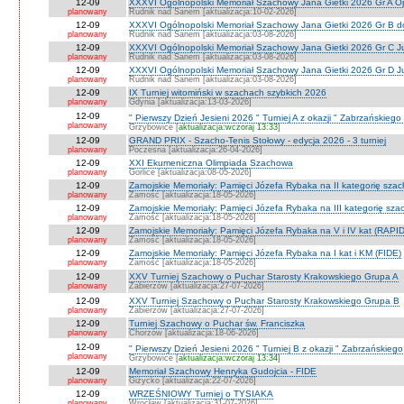
12-09
XXXVI Ogólnopolski Memoriał Szachowy Jana Gietki 2026 Gr A 
planowany
Rudnik nad Sanem [aktualizacja:10-02-2026]
12-09
XXXVI Ogólnopolski Memoriał Szachowy Jana Gietki 2026 Gr B 
planowany
Rudnik nad Sanem [aktualizacja:03-08-2026]
12-09
XXXVI Ogólnopolski Memoriał Szachowy Jana Gietki 2026 Gr C Ju
planowany
Rudnik nad Sanem [aktualizacja:03-08-2026]
12-09
XXXVI Ogólnopolski Memoriał Szachowy Jana Gietki 2026 Gr D Jun.
planowany
Rudnik nad Sanem [aktualizacja:03-08-2026]
12-09
IX Turniej witomiński w szachach szybkich 2026
planowany
Gdynia [aktualizacja:13-03-2026]
12-09
" Pierwszy Dzień Jesieni 2026 " Turniej A z okazji " Zabrzańskiego
planowany
Grzybowice [
aktualizacja:wczoraj 13:33
]
12-09
GRAND PRIX - Szacho-Tenis Stołowy - edycja 2026 - 3 turniej
planowany
Poczesna [aktualizacja:26-04-2026]
12-09
XXI Ekumeniczna Olimpiada Szachowa
planowany
Gorlice [aktualizacja:08-05-2026]
12-09
Zamojskie Memoriały: Pamięci Józefa Rybaka na II kategorię sza
planowany
Zamość [aktualizacja:18-05-2026]
12-09
Zamojskie Memoriały: Pamięci Józefa Rybaka na III kategorię sz
planowany
Zamość [aktualizacja:18-05-2026]
12-09
Zamojskie Memoriały: Pamięci Józefa Rybaka na V i IV kat (RAPI
planowany
Zamość [aktualizacja:18-05-2026]
12-09
Zamojskie Memoriały: Pamięci Józefa Rybaka na I kat i KM (FIDE)
planowany
Zamość [aktualizacja:18-05-2026]
12-09
XXV Turniej Szachowy o Puchar Starosty Krakowskiego Grupa A
planowany
Zabierzów [aktualizacja:27-07-2026]
12-09
XXV Turniej Szachowy o Puchar Starosty Krakowskiego Grupa B
planowany
Zabierzów [aktualizacja:27-07-2026]
12-09
Turniej Szachowy o Puchar św. Franciszka
planowany
Chorzów [aktualizacja:18-06-2026]
12-09
" Pierwszy Dzień Jesieni 2026 " Turniej B z okazji " Zabrzańskieg
planowany
Grzybowice [
aktualizacja:wczoraj 13:34
]
12-09
Memoriał Szachowy Henryka Gudojcia - FIDE
planowany
Giżycko [aktualizacja:22-07-2026]
12-09
WRZEŚNIOWY Turniej o TYSIAKA
planowany
Wrocław [aktualizacja:31-07-2026]