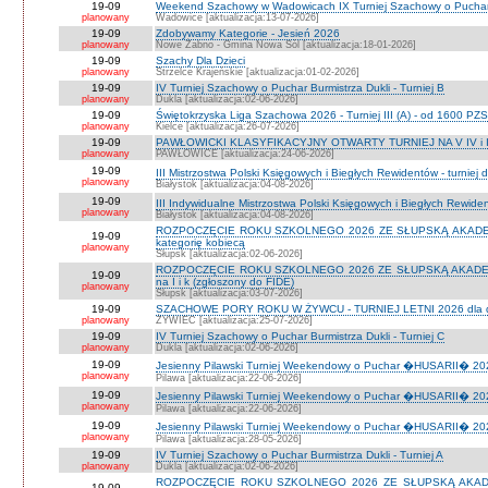
19-09
Weekend Szachowy w Wadowicach IX Turniej Szachowy o Puchar S
planowany
Wadowice [aktualizacja:13-07-2026]
19-09
Zdobywamy Kategorie - Jesień 2026
planowany
Nowe Żabno - Gmina Nowa Sól [aktualizacja:18-01-2026]
19-09
Szachy Dla Dzieci
planowany
Strzelce Krajeńskie [aktualizacja:01-02-2026]
19-09
IV Turniej Szachowy o Puchar Burmistrza Dukli - Turniej B
planowany
Dukla [aktualizacja:02-06-2026]
19-09
Świętokrzyska Liga Szachowa 2026 - Turniej III (A) - od 1600 PZ
planowany
Kielce [aktualizacja:26-07-2026]
19-09
PAWŁOWICKI KLASYFIKACYJNY OTWARTY TURNIEJ NA V IV i I
planowany
PAWŁOWICE [aktualizacja:24-06-2026]
19-09
III Mistrzostwa Polski Księgowych i Biegłych Rewidentów - turniej d
planowany
Białystok [aktualizacja:04-08-2026]
19-09
III Indywidualne Mistrzostwa Polski Księgowych i Biegłych Rewid
planowany
Białystok [aktualizacja:04-08-2026]
ROZPOCZĘCIE ROKU SZKOLNEGO 2026 ZE SŁUPSKĄ AKADEMIĄ 
19-09
kategorię kobiecą
planowany
Słupsk [aktualizacja:02-06-2026]
ROZPOCZĘCIE ROKU SZKOLNEGO 2026 ZE SŁUPSKĄ AKADEMIĄ
19-09
na I i k (zgłoszony do FIDE)
planowany
Słupsk [aktualizacja:03-07-2026]
19-09
SZACHOWE PORY ROKU W ŻYWCU - TURNIEJ LETNI 2026 dla dzie
planowany
ŻYWIEC [aktualizacja:25-07-2026]
19-09
IV Turniej Szachowy o Puchar Burmistrza Dukli - Turniej C
planowany
Dukla [aktualizacja:02-06-2026]
19-09
Jesienny Pilawski Turniej Weekendowy o Puchar �HUSARII� 2026
planowany
Pilawa [aktualizacja:22-06-2026]
19-09
Jesienny Pilawski Turniej Weekendowy o Puchar �HUSARII� 2026
planowany
Pilawa [aktualizacja:22-06-2026]
19-09
Jesienny Pilawski Turniej Weekendowy o Puchar �HUSARII� 2026
planowany
Pilawa [aktualizacja:28-05-2026]
19-09
IV Turniej Szachowy o Puchar Burmistrza Dukli - Turniej A
planowany
Dukla [aktualizacja:02-06-2026]
ROZPOCZĘCIE ROKU SZKOLNEGO 2026 ZE SŁUPSKĄ AKADEMI
19-09