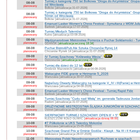
Turniej o kategorię 750 lat Bolkowa "Droga do Arcymistrza" Gru
08-08
od Wrocławia
planowany
Bolków [aktualizacja:31-07-2026]
Turniej o kategorię 750 lat Bolkowa "Droga do Arcymistrza" Gr
08-08
50min od Wrocławia
planowany
Bolków [aktualizacja:31-07-2026]
08-08
Emanuel Lasker Women's Chess Festival - Symultana z WGM Julią
planowany
Barlinek [aktualizacja:17-07-2026]
08-08
Turniej Młodych Talentów
planowany
Kutno [aktualizacja:03-08-2026]
08-08
Międzynarodowe Mistrzostwa Pomorza o Puchar Solidarności - Tur
planowany
GDAŃSK [
aktualizacja:wczoraj 18:34
]
08-08
Puchar Bistro&Pub Ale Sztuka Chrzanów Rynej 14
planowany
Chrzanów Rynek 14 [aktualizacja:31-07-2026]
09-08
IV Turniej Szachowy "Królewska Wieża"
planowany
Ostrzeszów [
aktualizacja:wczoraj 21:35
]
09-08
Turniej dla dzieci do 12 lat
planowany
Grodzisk Mazowiecki [aktualizacja:04-08-2026]
09-08
Wakacyjne FIDE granie w Hetmanie 5_2026
planowany
Warszawa [aktualizacja:30-07-2026]
09-08
Najtańszy Otwarty Wakacyjny na kategorie V_IV i III(Panie) w He
planowany
Warszawa [aktualizacja:04-08-2026]
09-08
Emanuel Lasker Women's Chess Festival - Turniej Rapid Fide
planowany
Barlinek [aktualizacja:17-07-2026]
09-08
Turniej Szachowy "Cudu nad Wisłą" im. generała Tadeusza Jord
planowany
Radom [aktualizacja:31-07-2026]
09-08
DRUŻYNOWE MISTRZOSTWA ŚLĄSKA JUNIORÓW W SZACHACH S
planowany
Ustroń [aktualizacja:22-07-2026]
09-08
SIERPNIOWY TURNIEJ SZACHOWY OPEN 8' + 5"
planowany
KLESZCZÓW KOŁO GLIWIC [
aktualizacja:dzisiaj 06:00
]
10-08
#7 Półkolonie w UKS Twierdzy Mokotów
planowany
Warszawa [aktualizacja:15-05-2026]
10-08
Szachowe Grand Prix w Gminie Godów - Klasyk - Na III i II Katego
planowany
Gołkowice [aktualizacja:28-07-2026]
11-08
Mistrzostwa Polski Niepełnosprawnych Ruchowo w szachach