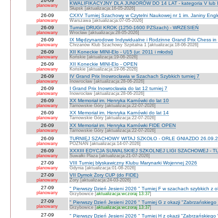
26-09
KWALIFIKACYJNY DLA JUNIORÓW DO 14 LAT - kategoria V lub IV 
planowany
Słupsk [aktualizacja:16-05-2026]
26-09
CXXV Turniej Szachowy w Czytelni Naukowej nr 1 im. Janiny Engler
planowany
Warszawa [aktualizacja:07-05-2026]
26-09
Turniej DRUGI KROK (1250-1600 PZSzach) - WRZESIEŃ
planowany
Wrocław [aktualizacja:28-05-2026]
26-09
IX Międzynarodowe Indywidualne i Rodzinne Grand Prix Chess i
planowany
Chrzanów Klub Szachowy Szpitalna 1 [aktualizacja:18-06-2026]
26-09
XII Koneckie MINI-Elo - U15 (ur. 2011 i młodsi)
planowany
Końskie [aktualizacja:19-06-2026]
26-09
XII Koneckie MINI-Elo - OPEN
planowany
Końskie [aktualizacja:19-06-2026]
26-09
IV Grand Prix Inowrocławia w Szachach Szybkich turniej 7
planowany
Inowrocław [aktualizacja:28-06-2026]
26-09
I Grand Prix Inowrocławia do lat 12 turniej 7
planowany
Inowrocław [aktualizacja:28-06-2026]
26-09
XX Memoriał im. Henryka Karnówki do lat 10
planowany
Tarnowskie Góry [aktualizacja:22-07-2026]
26-09
XX Memoriał im. Henryka Karnówki do lat 14
planowany
Tarnowskie Góry [aktualizacja:22-07-2026]
26-09
XX Memoriał im. Henryka Karnówki FIDE OPEN
planowany
Tarnowskie Góry [aktualizacja:22-07-2026]
26-09
TURNIEJ SZACHOWY WITAJ SZKOŁO - ORLE GNIAZDO 26.09.2
planowany
POZNAŃ [aktualizacja:14-07-2026]
26-09
XXXIII EDYCJA SUWALSKIEJ SZKOLNEJ LIGI SZACHOWEJ - TU
planowany
Suwałki Plaza [aktualizacja:21-07-2026]
27-09
VIII Turniej błyskawiczny Klubu Marynarki Wojennej 2026
planowany
Gdynia [aktualizacja:01-08-2026]
27-09
VII Dymok Żory CUP (do FIDE)
planowany
Żory [aktualizacja:24-03-2026]
27-09
" Pierwszy Dzień Jesieni 2026 " Turniej F w szachach szybkich z 
planowany
Grzybowice [
aktualizacja:wczoraj 13:37
]
27-09
" Pierwszy Dzień Jesieni 2026 " Turniej G z okazji "Zabrzańskiego
planowany
Grzybowice [
aktualizacja:wczoraj 13:37
]
27-09
" Pierwszy Dzień Jesieni 2026 " Turniej H z okazji "Zabrzańskiego