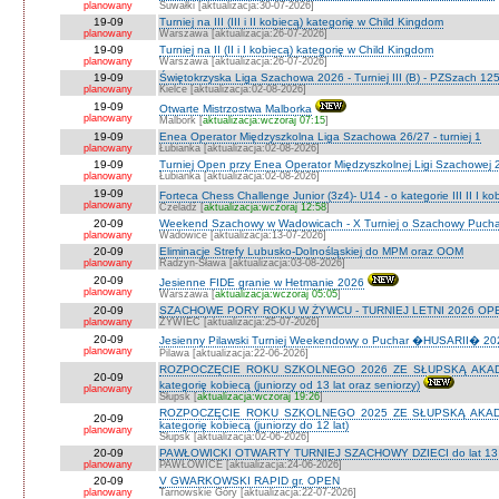
planowany
Suwałki [aktualizacja:30-07-2026]
19-09
Turniej na III (III i II kobiecą) kategorię w Child Kingdom
planowany
Warszawa [aktualizacja:26-07-2026]
19-09
Turniej na II (II i I kobiecą) kategorię w Child Kingdom
planowany
Warszawa [aktualizacja:26-07-2026]
19-09
Świętokrzyska Liga Szachowa 2026 - Turniej III (B) - PZSzach 1
planowany
Kielce [aktualizacja:02-08-2026]
19-09
Otwarte Mistrzostwa Malborka
planowany
Malbork [
aktualizacja:wczoraj 07:15
]
19-09
Enea Operator Międzyszkolna Liga Szachowa 26/27 - turniej 1
planowany
Łubianka [aktualizacja:02-08-2026]
19-09
Turniej Open przy Enea Operator Międzyszkolnej Ligi Szachowej 26
planowany
Łubianka [aktualizacja:02-08-2026]
19-09
Forteca Chess Challenge Junior (3z4)- U14 - o kategorie III II I k
planowany
Czeladź [
aktualizacja:wczoraj 12:58
]
20-09
Weekend Szachowy w Wadowicach - X Turniej o Szachowy Puchar B
planowany
Wadowice [aktualizacja:13-07-2026]
20-09
Eliminacje Strefy Lubusko-Dolnośląskiej do MPM oraz OOM
planowany
Radzyn-Sława [aktualizacja:03-08-2026]
20-09
Jesienne FIDE granie w Hetmanie 2026
planowany
Warszawa [
aktualizacja:wczoraj 05:05
]
20-09
SZACHOWE PORY ROKU W ŻYWCU - TURNIEJ LETNI 2026 OPEN
planowany
ŻYWIEC [aktualizacja:25-07-2026]
20-09
Jesienny Pilawski Turniej Weekendowy o Puchar �HUSARII� 2026
planowany
Pilawa [aktualizacja:22-06-2026]
ROZPOCZĘCIE ROKU SZKOLNEGO 2026 ZE SŁUPSKĄ AKADEMI
20-09
kategorię kobiecą (juniorzy od 13 lat oraz seniorzy)
planowany
Słupsk [
aktualizacja:wczoraj 19:26
]
ROZPOCZĘCIE ROKU SZKOLNEGO 2025 ZE SŁUPSKĄ AKADEMI
20-09
kategorię kobiecą (juniorzy do 12 lat)
planowany
Słupsk [aktualizacja:02-06-2026]
20-09
PAWŁOWICKI OTWARTY TURNIEJ SZACHOWY DZIECI do lat 13 o ka
planowany
PAWŁOWICE [aktualizacja:24-06-2026]
20-09
V GWARKOWSKI RAPID gr. OPEN
planowany
Tarnowskie Góry [aktualizacja:22-07-2026]