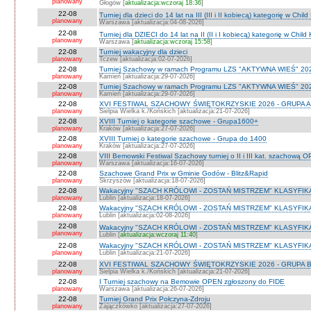
planowany
Głogów [
aktualizacja:wczoraj 18:36
]
22-08
Turniej dla dzieci do 14 lat na III (III i II kobiecą) kategorię w Chi
planowany
Warszawa [aktualizacja:04-08-2026]
22-08
Turniej dla DZIECI do 14 lat na II (II i I kobiecą) kategorię w Chil
planowany
Warszawa [
aktualizacja:wczoraj 15:58
]
22-08
Turniej wakacyjny dla dzieci
planowany
Tczew [aktualizacja:02-07-2026]
22-08
Turniej Szachowy w ramach Programu LZS "AKTYWNA WIEŚ" 202
planowany
Kamień [aktualizacja:29-07-2026]
22-08
Turniej Szachowy w ramach Programu LZS "AKTYWNA WIEŚ" 202
planowany
Kamień [aktualizacja:29-07-2026]
22-08
XVI FESTIWAL SZACHOWY ŚWIĘTOKRZYSKIE 2026 - GRUPA A 
planowany
Sielpia Wielka k./Końskich [aktualizacja:21-07-2026]
22-08
XVIII Turniej o kategorie szachowe - Grupa1600+
planowany
Kraków [aktualizacja:27-07-2026]
22-08
XVIII Turniej o kategorie szachowe - Grupa do 1400
planowany
Kraków [aktualizacja:27-07-2026]
22-08
VIII Bemowski Festiwal Szachowy turniej o II i III kat. szachową 
planowany
Warszawa [aktualizacja:16-07-2026]
22-08
Szachowe Grand Prix w Gminie Godów - Blitz&Rapid
planowany
Skrzyszów [aktualizacja:18-07-2026]
22-08
Wakacyjny "SZACH KRÓLOWI - ZOSTAŃ MISTRZEM" KLASYFIK
planowany
Lublin [aktualizacja:18-07-2026]
22-08
Wakacyjny "SZACH KRÓLOWI - ZOSTAŃ MISTRZEM" KLASYFIK
planowany
Lublin [aktualizacja:02-08-2026]
22-08
Wakacyjny "SZACH KRÓLOWI - ZOSTAŃ MISTRZEM" KLASYFI
planowany
Lublin [
aktualizacja:wczoraj 11:40
]
22-08
Wakacyjny "SZACH KRÓLOWI - ZOSTAŃ MISTRZEM" KLASYFIKA
planowany
Lublin [aktualizacja:21-07-2026]
22-08
XVI FESTIWAL SZACHOWY ŚWIĘTOKRZYSKIE 2026 - GRUPA 
planowany
Sielpia Wielka k./Końskich [aktualizacja:21-07-2026]
22-08
I Turniej szachowy na Bemowie OPEN zgłoszony do FIDE
planowany
Warszawa [aktualizacja:26-07-2026]
22-08
Turniej Grand Prix Połczyna-Zdroju
planowany
Zajączkówko [aktualizacja:27-07-2026]