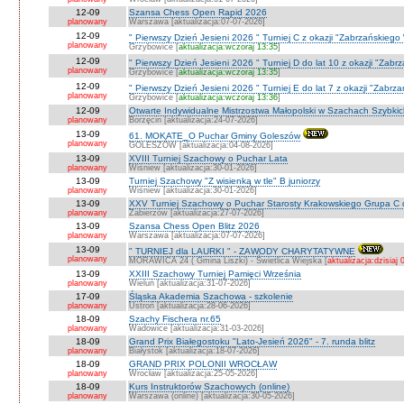
12-09
Szansa Chess Open Rapid 2026
planowany
Warszawa [aktualizacja:07-07-2026]
12-09
" Pierwszy Dzień Jesieni 2026 " Turniej C z okazji "Zabrzańskiego
planowany
Grzybowice [
aktualizacja:wczoraj 13:35
]
12-09
" Pierwszy Dzień Jesieni 2026 " Turniej D do lat 10 z okazji "Zab
planowany
Grzybowice [
aktualizacja:wczoraj 13:35
]
12-09
" Pierwszy Dzień Jesieni 2026 " Turniej E do lat 7 z okazji "Zabrz
planowany
Grzybowice [
aktualizacja:wczoraj 13:36
]
12-09
Otwarte Indywidualne Mistrzostwa Małopolski w Szachach Szybki
planowany
Borzęcin [aktualizacja:24-07-2026]
13-09
61. MOKATE_O Puchar Gminy Goleszów
planowany
GOLESZÓW [aktualizacja:04-08-2026]
13-09
XVIII Turniej Szachowy o Puchar Lata
planowany
Wiśniew [aktualizacja:30-01-2026]
13-09
Turniej Szachowy "Z wisienką w tle" B juniorzy
planowany
Wiśniew [aktualizacja:30-01-2026]
13-09
XXV Turniej Szachowy o Puchar Starosty Krakowskiego Grupa C d
planowany
Zabierzów [aktualizacja:27-07-2026]
13-09
Szansa Chess Open Blitz 2026
planowany
Warszawa [aktualizacja:07-07-2026]
13-09
" TURNIEJ dla LAURKI " - ZAWODY CHARYTATYWNE
planowany
MORAWICA 24 ( Gmina Liszki) - Świetlica Wiejska [
aktualizacja:dzisiaj 
13-09
XXIII Szachowy Turniej Pamięci Września
planowany
Wieluń [aktualizacja:31-07-2026]
17-09
Śląska Akademia Szachowa - szkolenie
planowany
Ustroń [aktualizacja:28-06-2026]
18-09
Szachy Fischera nr.65
planowany
Wadowice [aktualizacja:31-03-2026]
18-09
Grand Prix Białegostoku "Lato-Jesień 2026" - 7. runda blitz
planowany
Białystok [aktualizacja:18-07-2026]
18-09
GRAND PRIX POLONII WROCŁAW
planowany
Wrocław [aktualizacja:25-05-2026]
18-09
Kurs Instruktorów Szachowych (online)
planowany
Warszawa (online) [aktualizacja:30-05-2026]