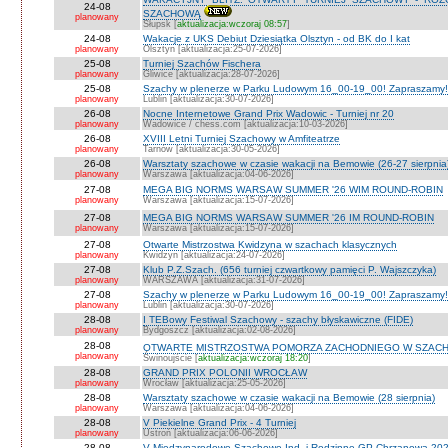
24-08
SZACHOWĄ
planowany
Słupsk [
aktualizacja:wczoraj 08:57
]
24-08
Wakacje z UKS Debiut Dziesiątka Olsztyn - od BK do I kat
planowany
Olsztyn [aktualizacja:25-07-2026]
25-08
Turniej Szachów Fischera
planowany
Gliwice [aktualizacja:28-07-2026]
25-08
Szachy w plenerze w Parku Ludowym 16_00-19_00! Zapraszamy!
planowany
Lublin [aktualizacja:30-07-2026]
26-08
Nocne Internetowe Grand Prix Wadowic - Turniej nr 20
planowany
Wadowice / chess.com [aktualizacja:10-03-2026]
26-08
XVIII Letni Turniej Szachowy w Amfiteatrze
planowany
Tarnów [aktualizacja:30-05-2026]
26-08
Warsztaty szachowe w czasie wakacji na Bemowie (26-27 sierpnia
planowany
Warszawa [aktualizacja:04-06-2026]
27-08
MEGA BIG NORMS WARSAW SUMMER '26 WIM ROUND-ROBIN
planowany
Warszawa [aktualizacja:15-07-2026]
27-08
MEGA BIG NORMS WARSAW SUMMER '26 IM ROUND-ROBIN
planowany
Warszawa [aktualizacja:15-07-2026]
27-08
Otwarte Mistrzostwa Kwidzyna w szachach klasycznych
planowany
Kwidzyn [aktualizacja:24-07-2026]
27-08
Klub P.Z.Szach. (656 turniej czwartkowy pamięci P. Wajszczyka)
planowany
WARSZAWA [aktualizacja:31-07-2026]
27-08
Szachy w plenerze w Parku Ludowym 16_00-19_00! Zapraszamy!
planowany
Lublin [aktualizacja:30-07-2026]
28-08
I TEBowy Festiwal Szachowy - szachy błyskawiczne (FIDE)
planowany
Bydgoszcz [aktualizacja:02-08-2026]
28-08
OTWARTE MISTRZOSTWA POMORZA ZACHODNIEGO W SZACH
planowany
Świnoujście [
aktualizacja:wczoraj 18:20
]
28-08
GRAND PRIX POLONII WROCŁAW
planowany
Wrocław [aktualizacja:25-05-2026]
28-08
Warsztaty szachowe w czasie wakacji na Bemowie (28 sierpnia)
planowany
Warszawa [aktualizacja:04-06-2026]
28-08
V Piekielne Grand Prix - 4 Turniej
planowany
Ustroń [aktualizacja:06-06-2026]
28-08
V Międzynarodowe Szachowe Ind. i Rodzinne GP Chrzanowa 202