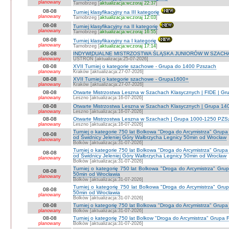
planowany
Tarnobrzeg [
aktualizacja:wczoraj 22:37
]
08-08
Turniej klasyfikacyjny na III kategorię
planowany
Tarnobrzeg [
aktualizacja:wczoraj 12:03
]
08-08
Turniej klasyfikacyjny na II kategorię
planowany
Tarnobrzeg [
aktualizacja:wczoraj 16:55
]
08-08
Turniej klasyfikaxyjny na I kategorię
planowany
Tarnobrzeg [
aktualizacja:wczoraj 17:14
]
08-08
INDYWIDUALNE MISTRZOSTWA ŚLĄSKA JUNIORÓW W SZACHAC
planowany
USTROŃ [aktualizacja:25-07-2026]
08-08
XVII Turniej o kategorie szachowe - Grupa do 1400 Pzszach
planowany
Kraków [aktualizacja:27-07-2026]
08-08
XVII Turniej o kategorie szachowe - Grupa1600+
planowany
Kraków [aktualizacja:27-07-2026]
08-08
Otwarte Mistrzostwa Leszna w Szachach Klasycznych | FIDE | G
planowany
Leszno [aktualizacja:16-07-2026]
08-08
Otwarte Mistrzostwa Leszna w Szachach Klasycznych | Grupa 1
planowany
Leszno [aktualizacja:16-07-2026]
08-08
Otwarte Mistrzostwa Leszna w Szachach | Grupa 1000-1250 PZS
planowany
Leszno [aktualizacja:16-07-2026]
Turniej o kategorie 750 lat Bolkowa "Droga do Arcymistrza" G
08-08
od Świdnicy Jeleniej Góry Wałbrzycha Legnicy 50min od Wrocław
planowany
Bolków [aktualizacja:31-07-2026]
Turniej o kategorie 750 lat Bolkowa "Droga do Arcymistrza" G
08-08
od Świdnicy Jeleniej Góry Wałbrzycha Legnicy 50min od Wrocław
planowany
Bolków [aktualizacja:31-07-2026]
Turniej o kategorię 750 lat Bolkowa "Droga do Arcymistrza" Gr
08-08
50min od Wrocławia
planowany
Bolków [aktualizacja:31-07-2026]
Turniej o kategorię 750 lat Bolkowa "Droga do Arcymistrza" Gr
08-08
50min od Wrocławia
planowany
Bolków [aktualizacja:31-07-2026]
08-08
Turniej o kategorię 750 lat Bolkowa "Droga do Arcymistrza" Grup
planowany
Bolków [aktualizacja:31-07-2026]
08-08
Turniej o kategorię 750 lat Bolkow "Droga do Arcymistrza" Grupa F
planowany
Bolków [aktualizacja:31-07-2026]