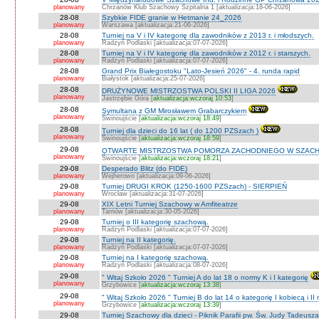
planowany
Chrzanów Klub Szachowy Szpitalna 1 [aktualizacja:18-06-2026]
28-08
Szybkie FIDE granie w Hetmanie 24_2026
planowany
Warszawa [aktualizacja:21-06-2026]
28-08
Turniej na V i IV kategorię dla zawodników z 2013 r. i młodszych.
planowany
Radzyń Podlaski [aktualizacja:07-07-2026]
28-08
Turniej na V i IV kategorię dla zawodników z 2012 r. i starszych.
planowany
Radzyń Podlaski [aktualizacja:07-07-2026]
28-08
Grand Prix Białegostoku "Lato-Jesień 2026" - 4. runda rapid
planowany
Białystok [aktualizacja:25-07-2026]
28-08
DRUŻYNOWE MISTRZOSTWA POLSKI II LIGA 2026
planowany
Jastrzębie Góra [
aktualizacja:wczoraj 10:53
]
28-08
Symultana z GM Mirosławem Grabarczykiem
planowany
Świnoujście [
aktualizacja:wczoraj 18:49
]
28-08
Turniej dla dzieci do 16 lat ( do 1200 PZSzach )
planowany
Świnoujście [
aktualizacja:wczoraj 18:59
]
29-08
OTWARTE MISTRZOSTWA POMORZA ZACHODNIEGO W SZACH
planowany
Świnoujście [
aktualizacja:wczoraj 18:21
]
29-08
Desperado Blitz (do FIDE)
planowany
Wejherowo [aktualizacja:09-06-2026]
29-08
Turniej DRUGI KROK (1250-1600 PZSzach) - SIERPIEŃ
planowany
Wrocław [aktualizacja:31-07-2026]
29-08
XIX Letni Turniej Szachowy w Amfiteatrze
planowany
Tarnów [aktualizacja:30-05-2026]
29-08
Turniej o III kategorię szachową.
planowany
Radzyń Podlaski [aktualizacja:07-07-2026]
29-08
Turniej na II kategorię.
planowany
Radzyń Podlaski [aktualizacja:07-07-2026]
29-08
Turniej na I kategorię szachową.
planowany
Radzyń Podlaski [aktualizacja:08-07-2026]
29-08
" Witaj Szkoło 2026 " Turniej A do lat 18 o normy K i I kategorię
planowany
Grzybowice [
aktualizacja:wczoraj 13:38
]
29-08
" Witaj Szkoło 2026 " Turniej B do lat 14 o kategorię I kobiecą i I
planowany
Grzybowice [
aktualizacja:wczoraj 13:39
]
29-08
Turniej Szachowy dla dzieci - Piknik Parafii pw. Św. Judy Tadeus