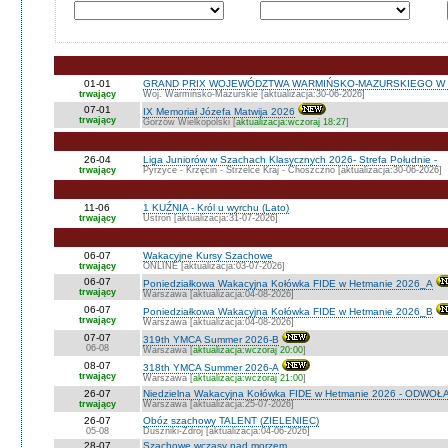
01-01
GRAND PRIX WOJEWÓDZTWA WARMIŃSKO-MAZURSKIEGO W 
trwający
Woj. Warmińsko-Mazurskie [aktualizacja:30-06-2026]
07-01
IX Memoriał Józefa Matwija 2026
trwający
Gorzów Wielkopolski [
aktualizacja:wczoraj 18:27
]
26-04
Liga Juniorów w Szachach Klasycznych 2026- Strefa Południe -
trwający
Pyrzyce - Krzęcin - Strzelce Kraj - Choszczno [aktualizacja:30-06-2026]
11-06
1 KUŹNIA - Król u wyrchu (Lato)
trwający
Ustroń [aktualizacja:31-07-2026]
06-07
Wakacyjne Kursy Szachowe
trwający
ONLINE [aktualizacja:03-07-2026]
06-07
Poniedziałkowa Wakacyjna Kołówka FIDE w Hetmanie 2026_A
trwający
Warszawa [aktualizacja:04-08-2026]
06-07
Poniedziałkowa Wakacyjna Kołówka FIDE w Hetmanie 2026_B
trwający
Warszawa [aktualizacja:04-08-2026]
07-07
319th YMCA Summer 2026-B
06-08
Warszawa [
aktualizacja:wczoraj 20:00
]
08-07
318th YMCA Summer 2026-A
trwający
Warszawa [
aktualizacja:wczoraj 21:00
]
26-07
Niedzielna Wakacyjna Kołówka FIDE w Hetmanie 2026 - ODWOŁ
trwający
Warszawa [aktualizacja:25-07-2026]
26-07
Obóz szachowy TALENT (ZIELENIEC)
05-08
Duszniki-Zdrój [aktualizacja:04-06-2026]
28-07
Szachowe wczasy nad morzem