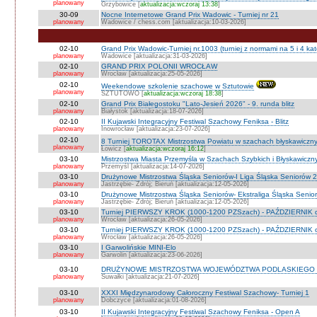
planowany
Grzybowice [
aktualizacja:wczoraj 13:38
]
30-09
Nocne Internetowe Grand Prix Wadowic - Turniej nr 21
planowany
Wadowice / chess.com [aktualizacja:10-03-2026]
02-10
Grand Prix Wadowic-Turniej nr.1003 (turniej z normami na 5 i 4 kat
planowany
Wadowice [aktualizacja:31-03-2026]
02-10
GRAND PRIX POLONII WROCŁAW
planowany
Wrocław [aktualizacja:25-05-2026]
02-10
Weekendowe szkolenie szachowe w Sztutowie
planowany
SZTUTOWO [
aktualizacja:wczoraj 18:38
]
02-10
Grand Prix Białegostoku "Lato-Jesień 2026" - 9. runda blitz
planowany
Białystok [aktualizacja:18-07-2026]
02-10
II Kujawski Integracyjny Festiwal Szachowy Feniksa - Blitz
planowany
Inowrocław [aktualizacja:23-07-2026]
02-10
8 Turniej TOROTAX Mistrzostwa Powiatu w szachach błyskawiczn
planowany
Łowicz [
aktualizacja:wczoraj 16:12
]
03-10
Mistrzostwa Miasta Przemyśla w Szachach Szybkich i Błyskawiczn
planowany
Przemyśl [aktualizacja:14-07-2026]
03-10
Drużynowe Mistrzostwa Śląska Seniorów-I Liga Śląska Seniorów 
planowany
Jastrzębie- Zdrój; Bieruń [aktualizacja:12-05-2026]
03-10
Drużynowe Mistrzostwa Śląska Seniorów- Ekstraliga Śląska Seni
planowany
Jastrzębie- Zdrój; Bieruń [aktualizacja:12-05-2026]
03-10
Turniej PIERWSZY KROK (1000-1200 PZSzach) - PAŹDZIERNIK d
planowany
Wrocław [aktualizacja:26-05-2026]
03-10
Turniej PIERWSZY KROK (1000-1200 PZSzach) - PAŹDZIERNIK o
planowany
Wrocław [aktualizacja:26-05-2026]
03-10
I Garwolińskie MINI-Elo
planowany
Garwolin [aktualizacja:23-06-2026]
03-10
DRUŻYNOWE MISTRZOSTWA WOJEWÓDZTWA PODLASKIEGO 
planowany
Suwałki [aktualizacja:21-07-2026]
03-10
XXXI Międzynarodowy Całoroczny Festiwal Szachowy- Turniej 1
planowany
Dobczyce [aktualizacja:01-08-2026]
03-10
II Kujawski Integracyjny Festiwal Szachowy Feniksa - Open A