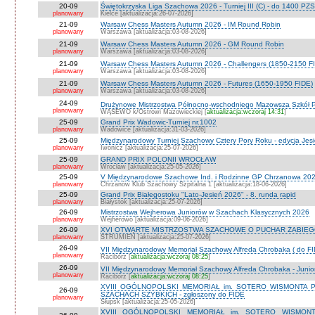
20-09
Świętokrzyska Liga Szachowa 2026 - Turniej III (C) - do 1400 PZ
planowany
Kielce [aktualizacja:26-07-2026]
21-09
Warsaw Chess Masters Autumn 2026 - IM Round Robin
planowany
Warszawa [aktualizacja:03-08-2026]
21-09
Warsaw Chess Masters Autumn 2026 - GM Round Robin
planowany
Warszawa [aktualizacja:03-08-2026]
21-09
Warsaw Chess Masters Autumn 2026 - Challengers (1850-2150 F
planowany
Warszawa [aktualizacja:03-08-2026]
21-09
Warsaw Chess Masters Autumn 2026 - Futures (1650-1950 FIDE)
planowany
Warszawa [aktualizacja:03-08-2026]
24-09
Drużynowe Mistrzostwa Północno-wschodniego Mazowsza Szkół
planowany
WĄSEWO k/Ostrowi Mazowieckiej [
aktualizacja:wczoraj 14:31
]
25-09
Grand Prix Wadowic-Turniej nr.1002
planowany
Wadowice [aktualizacja:31-03-2026]
25-09
Międzynarodowy Turniej Szachowy Cztery Pory Roku - edycja Jes
planowany
Iwonicz [aktualizacja:25-07-2026]
25-09
GRAND PRIX POLONII WROCŁAW
planowany
Wrocław [aktualizacja:25-05-2026]
25-09
V Międzynarodowe Szachowe Ind. i Rodzinne GP Chrzanowa 2026
planowany
Chrzanów Klub Szachowy Szpitalna 1 [aktualizacja:18-06-2026]
25-09
Grand Prix Białegostoku "Lato-Jesień 2026" - 8. runda rapid
planowany
Białystok [aktualizacja:25-07-2026]
26-09
Mistrzostwa Wejherowa Juniorów w Szachach Klasycznych 2026
planowany
Wejherowo [aktualizacja:09-06-2026]
26-09
XVI OTWARTE MISTRZOSTWA SZACHOWE O PUCHAR ŻABIEGO K
planowany
STRUMIEŃ [aktualizacja:25-07-2026]
26-09
VII Międzynarodowy Memoriał Szachowy Alfreda Chrobaka ( do FI
planowany
Racibórz [
aktualizacja:wczoraj 08:25
]
26-09
VII Międzynarodowy Memoriał Szachowy Alfreda Chrobaka - Junior
planowany
Racibórz [
aktualizacja:wczoraj 08:25
]
XVIII OGÓLNOPOLSKI MEMORIAŁ im. SOTERO WISMONTA 
26-09
SZACHACH SZYBKICH - zgłoszony do FIDE
planowany
Słupsk [aktualizacja:25-05-2026]
XVIII OGÓLNOPOLSKI MEMORIAŁ im. SOTERO WISMON