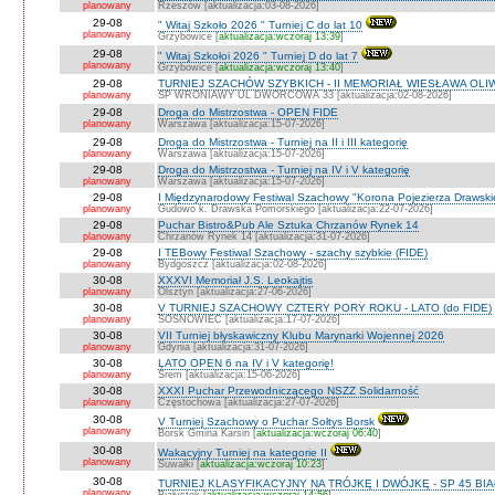
planowany
Rzeszów [aktualizacja:03-08-2026]
29-08
" Witaj Szkoło 2026 " Turniej C do lat 10
planowany
Grzybowice [
aktualizacja:wczoraj 13:39
]
29-08
" Witaj Szkołoi 2026 " Turniej D do lat 7
planowany
Grzybowice [
aktualizacja:wczoraj 13:40
]
29-08
TURNIEJ SZACHÓW SZYBKICH - II MEMORIAŁ WIESŁAWA OLI
planowany
SP WRONIAWY UL DWORCOWA 33 [aktualizacja:02-08-2026]
29-08
Droga do Mistrzostwa - OPEN FIDE
planowany
Warszawa [aktualizacja:15-07-2026]
29-08
Droga do Mistrzostwa - Turniej na II i III kategorię
planowany
Warszawa [aktualizacja:15-07-2026]
29-08
Droga do Mistrzostwa - Turniej na IV i V kategorię
planowany
Warszawa [aktualizacja:15-07-2026]
29-08
I Międzynarodowy Festiwal Szachowy "Korona Pojezierza Drawski
planowany
Gudowo k. Drawska Pomorskiego [aktualizacja:22-07-2026]
29-08
Puchar Bistro&Pub Ale Sztuka Chrzanów Rynek 14
planowany
Chrzanów Rynek 14 [aktualizacja:31-07-2026]
29-08
I TEBowy Festiwal Szachowy - szachy szybkie (FIDE)
planowany
Bydgoszcz [aktualizacja:02-08-2026]
30-08
XXXVI Memoriał J.S. Leokajtis
planowany
Olsztyn [aktualizacja:27-06-2026]
30-08
V TURNIEJ SZACHOWY CZTERY PORY ROKU - LATO (do FIDE)
planowany
SOSNOWIEC [aktualizacja:17-07-2026]
30-08
VII Turniej błyskawiczny Klubu Marynarki Wojennej 2026
planowany
Gdynia [aktualizacja:31-07-2026]
30-08
LATO OPEN 6 na IV i V kategorię!
planowany
Śrem [aktualizacja:15-06-2026]
30-08
XXXI Puchar Przewodniczącego NSZZ Solidarność
planowany
Częstochowa [aktualizacja:27-07-2026]
30-08
V Turniej Szachowy o Puchar Sołtys Borsk
planowany
Borsk Gmina Karsin [
aktualizacja:wczoraj 06:40
]
30-08
Wakacyjny Turniej na kategorie II
planowany
Suwałki [
aktualizacja:wczoraj 10:23
]
30-08
TURNIEJ KLASYFIKACYJNY NA TRÓJKĘ I DWÓJKĘ - SP 45 BI
planowany