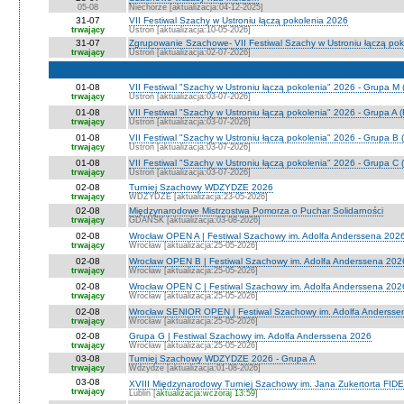
05-08
Niechorze [aktualizacja:04-12-2025]
31-07
VII Festiwal Szachy w Ustroniu łączą pokolenia 2026
trwający
Ustroń [aktualizacja:10-05-2026]
31-07
Zgrupowanie Szachowe- VII Festiwal Szachy w Ustroniu łączą po
trwający
Ustroń [aktualizacja:02-07-2026]
01-08
VII Festiwal "Szachy w Ustroniu łączą pokolenia" 2026 - Grupa M
trwający
Ustroń [aktualizacja:03-07-2026]
01-08
VII Festiwal "Szachy w Ustroniu łączą pokolenia" 2026 - Grupa A
trwający
Ustroń [aktualizacja:03-07-2026]
01-08
VII Festiwal "Szachy w Ustroniu łączą pokolenia" 2026 - Grupa B 
trwający
Ustroń [aktualizacja:03-07-2026]
01-08
VII Festiwal "Szachy w Ustroniu łączą pokolenia" 2026 - Grupa C 
trwający
Ustroń [aktualizacja:03-07-2026]
02-08
Turniej Szachowy WDZYDZE 2026
trwający
WDZYDZE [aktualizacja:23-05-2026]
02-08
Międzynarodowe Mistrzostwa Pomorza o Puchar Solidarności
trwający
GDAŃSK [aktualizacja:03-08-2026]
02-08
Wrocław OPEN A | Festiwal Szachowy im. Adolfa Anderssena 202
trwający
Wrocław [aktualizacja:25-05-2026]
02-08
Wrocław OPEN B | Festiwal Szachowy im. Adolfa Anderssena 202
trwający
Wrocław [aktualizacja:25-05-2026]
02-08
Wrocław OPEN C | Festiwal Szachowy im. Adolfa Anderssena 202
trwający
Wrocław [aktualizacja:25-05-2026]
02-08
Wrocław SENIOR OPEN | Festiwal Szachowy im. Adolfa Andersse
trwający
Wrocław [aktualizacja:25-05-2026]
02-08
Grupa G | Festiwal Szachowy im. Adolfa Anderssena 2026
trwający
Wrocław [aktualizacja:25-05-2026]
03-08
Turniej Szachowy WDZYDZE 2026 - Grupa A
trwający
Wdzydze [aktualizacja:01-08-2026]
03-08
XVIII Międzynarodowy Turniej Szachowy im. Jana Zukertorta FIDE
trwający
Lublin [
aktualizacja:wczoraj 13:59
]