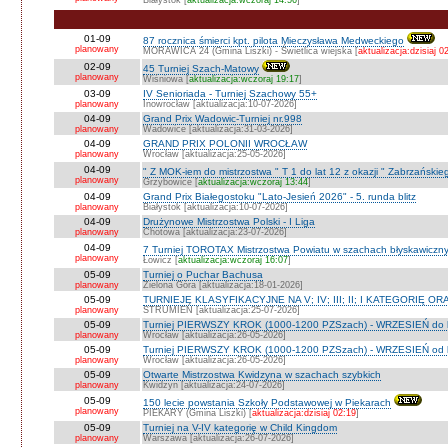
Białystok [
aktualizacja:wczoraj 14:56
]
01-09
87 rocznica śmierci kpt. pilota Mieczysława Medweckiego
planowany
MORAWICA 24 (Gmina Liszki) - Świetlica wiejska [
aktualizacja:dzisiaj 0
02-09
45 Turniej Szach-Matowy
planowany
Wiśniowa [
aktualizacja:wczoraj 19:17
]
03-09
IV Senioriada - Turniej Szachowy 55+
planowany
Inowrocław [aktualizacja:10-07-2026]
04-09
Grand Prix Wadowic-Turniej nr.998
planowany
Wadowice [aktualizacja:31-03-2026]
04-09
GRAND PRIX POLONII WROCŁAW
planowany
Wrocław [aktualizacja:25-05-2026]
04-09
" Z MOK-iem do mistrzostwa " T 1 do lat 12 z okazji " Zabrzańskie
planowany
Grzybowice [
aktualizacja:wczoraj 13:44
]
04-09
Grand Prix Białegostoku "Lato-Jesień 2026" - 5. runda blitz
planowany
Białystok [aktualizacja:10-07-2026]
04-09
Drużynowe Mistrzostwa Polski - I Liga
planowany
Chotowa [aktualizacja:23-07-2026]
04-09
7 Turniej TOROTAX Mistrzostwa Powiatu w szachach błyskawiczn
planowany
Łowicz [
aktualizacja:wczoraj 16:07
]
05-09
Turniej o Puchar Bachusa
planowany
Zielona Góra [aktualizacja:18-01-2026]
05-09
TURNIEJE KLASYFIKACYJNE NA V; IV; III; II; I KATEGORIĘ OR
planowany
STRUMIEŃ [aktualizacja:25-07-2026]
05-09
Turniej PIERWSZY KROK (1000-1200 PZSzach) - WRZESIEŃ do l
planowany
Wrocław [aktualizacja:26-05-2026]
05-09
Turniej PIERWSZY KROK (1000-1200 PZSzach) - WRZESIEŃ od l
planowany
Wrocław [aktualizacja:26-05-2026]
05-09
Otwarte Mistrzostwa Kwidzyna w szachach szybkich
planowany
Kwidzyn [aktualizacja:24-07-2026]
05-09
150 lecie powstania Szkoły Podstawowej w Piekarach
planowany
PIEKARY (Gmina Liszki) [
aktualizacja:dzisiaj 02:19
]
05-09
Turniej na V-IV kategorię w Child Kingdom
planowany
Warszawa [aktualizacja:26-07-2026]