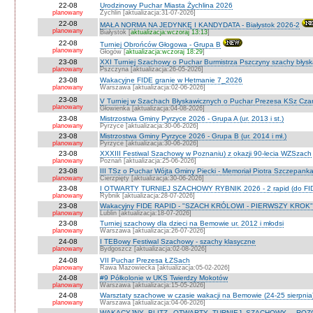
22-08
Urodzinowy Puchar Miasta Żychlina 2026
planowany
Żychlin [aktualizacja:31-07-2026]
22-08
MAŁA NORMA NA JEDYNKĘ I KANDYDATA - Białystok 2026-2
planowany
Białystok [
aktualizacja:wczoraj 13:13
]
22-08
Turniej Obrońców Głogowa - Grupa B
planowany
Głogów [
aktualizacja:wczoraj 18:29
]
23-08
XXI Turniej Szachowy o Puchar Burmistrza Pszczyny szachy błys
planowany
Pszczyna [aktualizacja:26-05-2026]
23-08
Wakacyjne FIDE granie w Hetmanie 7_2026
planowany
Warszawa [aktualizacja:02-06-2026]
23-08
V Turniej w Szachach Błyskawicznych o Puchar Prezesa KSz Cza
planowany
Głowienka [aktualizacja:04-08-2026]
23-08
Mistrzostwa Gminy Pyrzyce 2026 - Grupa A (ur. 2013 i st.)
planowany
Pyrzyce [aktualizacja:30-06-2026]
23-08
Mistrzostwa Gminy Pyrzyce 2026 - Grupa B (ur. 2014 i mł.)
planowany
Pyrzyce [aktualizacja:30-06-2026]
23-08
XXXIII Festiwal Szachowy w Poznaniu) z okazji 90-lecia WZSzach
planowany
Poznań [aktualizacja:25-06-2026]
23-08
III TSz o Puchar Wójta Gminy Piecki - Memoriał Piotra Szczepan
planowany
Cierzpięty [aktualizacja:30-06-2026]
23-08
I OTWARTY TURNIEJ SZACHOWY RYBNIK 2026 - 2 rapid (do FI
planowany
Rybnik [aktualizacja:28-07-2026]
23-08
Wakacyjny FIDE RAPID - "SZACH KRÓLOWI - PIERWSZY KROK" O
planowany
Lublin [aktualizacja:18-07-2026]
23-08
Turniej szachowy dla dzieci na Bemowie ur. 2012 i młodsi
planowany
Warszawa [aktualizacja:26-07-2026]
24-08
I TEBowy Festiwal Szachowy - szachy klasyczne
planowany
Bydgoszcz [aktualizacja:02-08-2026]
24-08
VII Puchar Prezesa ŁZSach
planowany
Rawa Mazowiecka [aktualizacja:05-02-2026]
24-08
#9 Półkolonie w UKS Twierdzy Mokotów
planowany
Warszawa [aktualizacja:15-05-2026]
24-08
Warsztaty szachowe w czasie wakacji na Bemowie (24-25 sierpnia
planowany
Warszawa [aktualizacja:04-06-2026]
WAKACYJNY BLITZ. OTWARTY TURNIEJ SZACHOWY - RO