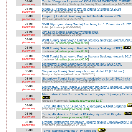
08-08
Turniej "Droga do Arcymistrza" KOMUNIKAT WKRÓTCE. TURNIEJ O V
planowany
Bolków koło Świdnicy Wałbrzycha Jeleniej Góry [aktualizacja:14-05-2026
08-08
Grupa E | Festiwal Szachowy im. Adolfa Anderssena 2026
planowany
Wrocław [aktualizacja:25-05-2026]
08-08
Grupa F | Festiwal Szachowy im. Adolfa Anderssena 2026
planowany
Wrocław [aktualizacja:25-05-2026]
08-08
XVIII Międzynarodowy Turniej Szachowy im. J. Zukertorta - BLITZ
planowany
Lublin [aktualizacja:04-08-2026]
08-08
XIV Letni Turniej Szachowy w Amfiteatrze
planowany
Tarnów [aktualizacja:30-05-2026]
08-08
XVIII Turniej Szachowy o Puchar Starosty Suskiego (roczniki 201
planowany
Jordanów [
aktualizacja:wczoraj 00:07
]
08-08
XVIII Turniej Szachowy o Puchar Starosty Suskiego (FIDE)
planowany
Jordanów [
aktualizacja:wczoraj 00:06
]
08-08
XVIII Turniej Szachowy o Puchar Starosty Suskiego (rocznik 2017 
planowany
Jordanów [
aktualizacja:wczoraj 00:06
]
08-08
Sierpniowy Turniej Szachowy dla dzieci do lat 9 (2017 i mł.)
planowany
Mosty k. Lęborka [aktualizacja:03-08-2026]
08-08
Sierpniowy Turniej Szachowy dla dzieci do lat 12 (2014 i mł.)
planowany
Mosty k. Lęborka [aktualizacja:03-08-2026]
08-08
Sierpniowy Turniej Szachowy dla młodzieży do lat 16 (2010 i mł.)
planowany
Mosty k. Lęborka [aktualizacja:03-08-2026]
08-08
Mistrzostwa Polski Rodzin w Szachach (drużyny 2-osobowe I miejs
planowany
Grodzisk Mazowieckiz [aktualizacja:04-08-2026]
Mistrzostwa Polski Rodzin w Szachach - grupa B (drużyny 2-osobo
08-08
planowany
Grodzisk Mazowiecki [
aktualizacja:wczoraj 12:57
]
08-08
Turniej dla dzieci do 14 lat na V-IV kategorię w Child Kingdom
planowany
Warszawa [
aktualizacja:wczoraj 16:01
]
08-08
Turniej dla dzieci do 14 lat na IV kategorię w Child Kingdom
planowany
Warszawa [
aktualizacja:wczoraj 16:05
]
08-08
Otwarte Mistrzostwa Warszawy - szachy szybkie / błyskawiczne / k
planowany
Warszawa [aktualizacja:27-07-2026]
08-08
Turniej klasyfikacyjny na V i IV kategorię