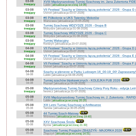
03-08
XVIII Międzynarodowy Turniej Szachowy im. Jana Zukertorta FID
trwający
Lublin [
aktualizacja:wczoraj 14:06
]
03-08
VII Festiwal "Szachy w Ustroniu łączą pokolenia" 2026 - Grupa G 
trwający
Ustroń [aktualizacja:03-07-2026]
03-08
#6 Półkolonie w UKS Twierdzy Mokotów
trwający
Warszawa [aktualizacja:15-05-2026]
03-08
Turniej Szachowy WDZYDZE 2026 - Grupa B
trwający
Wdzydze [aktualizacja:01-08-2026]
03-08
Turniej Szachowy WDZYDZE 2026 - Grupa C
trwający
Wdzydze [aktualizacja:01-08-2026]
03-08
Turniej Wakacyjny
trwający
Kwidzyn [aktualizacja:20-07-2026]
04-08
VII Festiwal "Szachy w Ustroniu łączą pokolenia" 2026 - Grupa D (
trwający
Ustroń [aktualizacja:03-07-2026]
04-08
VII Festiwal "Szachy w Ustroniu łączą pokolenia" 2026 - Grupa E (
trwający
Ustroń [aktualizacja:03-07-2026]
04-08
VII Festiwal "Szachy w Ustroniu łączą pokolenia" 2026 - Grupa F (
trwający
Ustroń [aktualizacja:03-07-2026]
04-08
Szachy w plenerze w Parku Ludowym 16_00-19_00! Zapraszamy!
04-08
Lublin [aktualizacja:04-08-2026]
04-08
Turniej szachów błyskawicznych - KOLEJKA PUB 2026
04-08
Poznań [aktualizacja:04-08-2026]
05-08
Międzynarodowy Turniej Szachowy Cztery Pory Roku - edycja Let
trwający
Iwonicz [aktualizacja:31-07-2026]
05-08
XVIII Międzynarodowy Turniej Szachowy im. J. Zukertorta - RAPI
05-08
Lublin [
aktualizacja:wczoraj 20:20
]
05-08
XIII Letni Turniej Szachowy w Amfiteatrze
05-08
Tarnów [aktualizacja:30-05-2026]
05-08
44 Turniej Szach-Matowy
05-08
Wiśniowa [
aktualizacja:wczoraj 19:40
]
05-08
XXV Szachowa Środa
05-08
Bytów [
aktualizacja:wczoraj 21:30
]
05-08
Szachowy Turniej Przyjaźni ZBĄSZYŃ - MAJORKA 2026
05-08
Zbąszyń [
aktualizacja:wczoraj 14:51
]