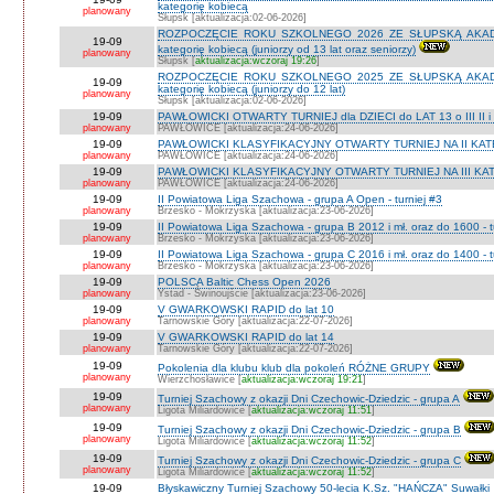
kategorię kobiecą
planowany
Słupsk [aktualizacja:02-06-2026]
ROZPOCZĘCIE ROKU SZKOLNEGO 2026 ZE SŁUPSKĄ AKADEMI
19-09
kategorię kobiecą (juniorzy od 13 lat oraz seniorzy)
planowany
Słupsk [
aktualizacja:wczoraj 19:26
]
ROZPOCZĘCIE ROKU SZKOLNEGO 2025 ZE SŁUPSKĄ AKADEMI
19-09
kategorię kobiecą (juniorzy do 12 lat)
planowany
Słupsk [aktualizacja:02-06-2026]
19-09
PAWŁOWICKI OTWARTY TURNIEJ dla DZIECI do LAT 13 o III II i I
planowany
PAWŁOWICE [aktualizacja:24-06-2026]
19-09
PAWŁOWICKI KLASYFIKACYJNY OTWARTY TURNIEJ NA II KATEG
planowany
PAWŁOWICE [aktualizacja:24-06-2026]
19-09
PAWŁOWICKI KLASYFIKACYJNY OTWARTY TURNIEJ NA III KATEG
planowany
PAWŁOWICE [aktualizacja:24-06-2026]
19-09
II Powiatowa Liga Szachowa - grupa A Open - turniej #3
planowany
Brzesko - Mokrzyska [aktualizacja:23-06-2026]
19-09
II Powiatowa Liga Szachowa - grupa B 2012 i mł. oraz do 1600 - t
planowany
Brzesko - Mokrzyska [aktualizacja:23-06-2026]
19-09
II Powiatowa Liga Szachowa - grupa C 2016 i mł. oraz do 1400 - t
planowany
Brzesko - Mokrzyska [aktualizacja:23-06-2026]
19-09
POLSCA Baltic Chess Open 2026
planowany
Ystad - Świnoujście [aktualizacja:23-06-2026]
19-09
V GWARKOWSKI RAPID do lat 10
planowany
Tarnowskie Góry [aktualizacja:22-07-2026]
19-09
V GWARKOWSKI RAPID do lat 14
planowany
Tarnowskie Góry [aktualizacja:22-07-2026]
19-09
Pokolenia dla klubu klub dla pokoleń RÓŻNE GRUPY
planowany
Wierzchosławice [
aktualizacja:wczoraj 19:21
]
19-09
Turniej Szachowy z okazji Dni Czechowic-Dziedzic - grupa A
planowany
Ligota Miliardowice [
aktualizacja:wczoraj 11:51
]
19-09
Turniej Szachowy z okazji Dni Czechowic-Dziedzic - grupa B
planowany
Ligota Miliardowice [
aktualizacja:wczoraj 11:52
]
19-09
Turniej Szachowy z okazji Dni Czechowic-Dziedzic - grupa C
planowany
Ligota Miliardowice [
aktualizacja:wczoraj 11:52
]
19-09
Błyskawiczny Turniej Szachowy 50-lecia K.Sz. "HAŃCZA" Suwałki