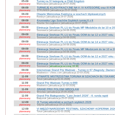
05-09
Turniej na IV kategorię w Child Kingdom
planowany
Warszawa [aktualizacja:26-07-2026]
06-09
TURNIEJE KLASYFIKACYJNE NA V; IV KATEGORIĘ oraz III KOB
planowany
STRUMIEŃ [aktualizacja:25-07-2026]
06-09
Otwarte Mistrzostwa Kwidzyna w szachach błyskawicznych
planowany
Kwidzyn [aktualizacja:24-07-2026]
08-09
Knurowska Liga Szachów Szybkich turniej 6 z 8
planowany
Knurów Szczygłowice [aktualizacja:19-07-2026]
09-09
Eliminacje Strefowe PL-LU do Finału MP Młodzików do lat 10 w 20
planowany
Sosnowica [aktualizacja:04-08-2026]
09-09
Eliminacje Strefowe PL-LU do Finału OOM do lat 12 w 2027 roku -
planowany
Sosnowica [aktualizacja:04-08-2026]
09-09
Eliminacje Strefowe PL-LU do Finału OOM do lat 14 w 2027 roku 
planowany
Sosnowica [aktualizacja:04-08-2026]
09-09
Eliminacje Strefowe PL-LU do Finału MP Młodziczek do lat 10 w 2
planowany
Sosnowica [aktualizacja:04-08-2026]
09-09
Eliminacje Strefowe PL-LU do Finału OOM do lat 12 w 2027 roku 
planowany
Sosnowica [aktualizacja:04-08-2026]
09-09
Eliminacje Strefowe PL-LU do Finału OOM do lat 14 w 2027 roku 
planowany
Sosnowica [
aktualizacja:wczoraj 18:36
]
09-09
Internetowe Grand Prix Wadowic - Turniej nr 67 (Nagrody: Diamen
planowany
Wadowice / chess.com [aktualizacja:10-03-2026]
11-09
OTWARTE MISTRZOSTWA TORUNIA W SZACHACH BŁYSKAWIC
planowany
Toruń [aktualizacja:01-01-2026]
11-09
Grand Prix Wadowic-Turniej nr.999
planowany
Wadowice [aktualizacja:31-03-2026]
11-09
GRAND PRIX POLONII WROCŁAW
planowany
Wrocław [aktualizacja:25-05-2026]
11-09
Grand Prix Białegostoku "Lato-Jesień 2026" - 6. runda rapid
planowany
Białystok [aktualizacja:25-07-2026]
12-09
IX Turniej witomiński w szchach szybkich 2026
planowany
Gdynia [aktualizacja:19-12-2025]
12-09
VI MIĘDZYNARODOWY FESTIWAL SZACHOWY KOPERNIK 202
planowany
Toruń [aktualizacja:01-01-2026]