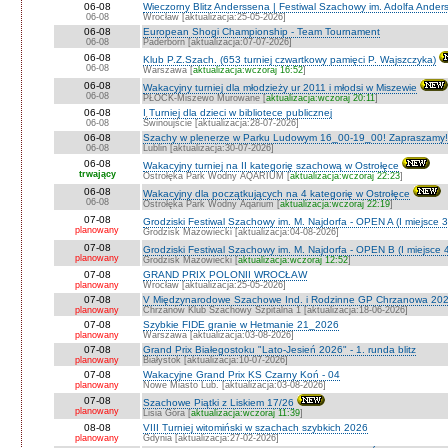
06-08
Wieczorny Blitz Anderssena | Festiwal Szachowy im. Adolfa Ande
06-08
Wrocław [aktualizacja:25-05-2026]
06-08
European Shogi Championship - Team Tournament
06-08
Paderborn [aktualizacja:07-07-2026]
06-08
Klub P.Z.Szach. (653 turniej czwartkowy pamięci P. Wajszczyka)
06-08
Warszawa [
aktualizacja:wczoraj 16:52
]
06-08
Wakacyjny turniej dla młodzieży ur 2011 i młodsi w Miszewie
06-08
PŁOCK-Miszewo Murowane [
aktualizacja:wczoraj 20:11
]
06-08
I Turniej dla dzieci w bibliotece publicznej
06-08
Świnoujście [aktualizacja:28-07-2026]
06-08
Szachy w plenerze w Parku Ludowym 16_00-19_00! Zapraszamy!
06-08
Lublin [aktualizacja:30-07-2026]
06-08
Wakacyjny turniej na II kategorię szachową w Ostrołęce
trwający
Ostrołęka Park Wodny AQARIUM [
aktualizacja:wczoraj 22:23
]
06-08
Wakacyjny dla początkujących na 4 kategorię w Ostrołęce
06-08
Ostrołęka Park Wodny Aqarium [
aktualizacja:wczoraj 22:19
]
07-08
Grodziski Festiwal Szachowy im. M. Najdorfa - OPEN A (I miejsce 
planowany
Grodzisk Mazowiecki [aktualizacja:04-08-2026]
07-08
Grodziski Festiwal Szachowy im. M. Najdorfa - OPEN B (I miejsce 
planowany
Grodzisk Mazowiecki [
aktualizacja:wczoraj 12:52
]
07-08
GRAND PRIX POLONII WROCŁAW
planowany
Wrocław [aktualizacja:25-05-2026]
07-08
V Międzynarodowe Szachowe Ind. i Rodzinne GP Chrzanowa 202
planowany
Chrzanów Klub Szachowy Szpitalna 1 [aktualizacja:18-06-2026]
07-08
Szybkie FIDE granie w Hetmanie 21_2026
planowany
Warszawa [aktualizacja:03-08-2026]
07-08
Grand Prix Białegostoku "Lato-Jesień 2026" - 1. runda blitz
planowany
Białystok [aktualizacja:10-07-2026]
07-08
Wakacyjne Grand Prix KS Czarny Koń - 04
planowany
Nowe Miasto Lub. [aktualizacja:03-08-2026]
07-08
Szachowe Piątki z Liskiem 17/26
planowany
Lisia Góra [
aktualizacja:wczoraj 11:39
]
08-08
VIII Turniej witomiński w szachach szybkich 2026
planowany
Gdynia [aktualizacja:27-02-2026]