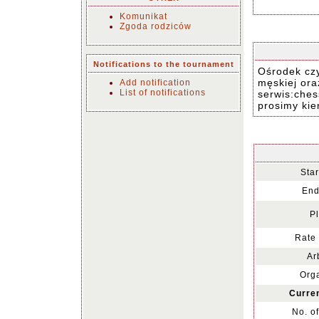
Komunikat
Zgoda rodziców
Notifications to the tournament
Ośrodek czy
męskiej ora
Add notification
List of notifications
serwis:che
prosimy kie
Star
End
Pl
Rate 
Ar
Orga
Curren
No. o