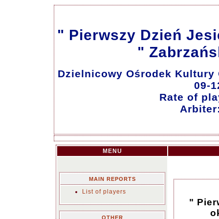
" Pierwszy Dzień Jesie
" Zabrzańs
Dzielnicowy Ośrodek Kultury 
09-1
Rate of pla
Arbite
MENU
MAIN REPORTS
List of players
" Pier
o
OTHER