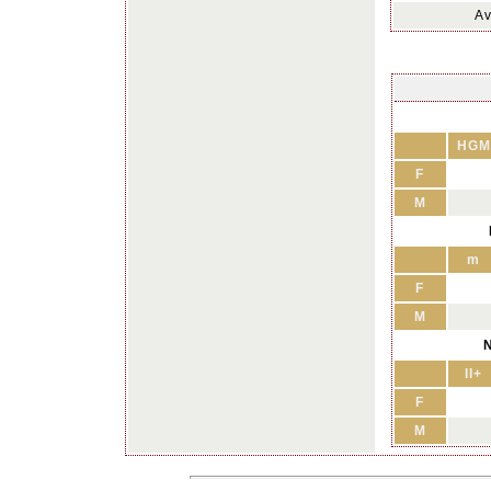
Av
HGM
F
M
m
F
M
N
II+
F
M