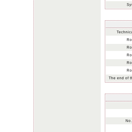
Sy
Technica
Ro
Ro
Ro
Ro
Ro
The end of t
No.