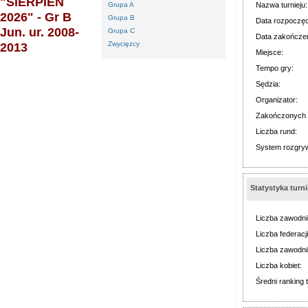
"SIERPIEŃ
Grupa A
Nazwa turnieju:
2026" - Gr B
Grupa B
Data rozpoczęc
Jun. ur. 2008-
Grupa C
Data zakończen
2013
Zwycięzcy
Miejsce:
Tempo gry:
Sędzia:
Organizator:
Zakończonych 
Liczba rund:
System rozgry
Statystyka turn
Liczba zawodn
Liczba federacji
Liczba zawodni
Liczba kobiet:
Średni ranking t