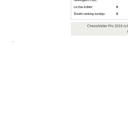
rankingiem FIDE:
Liczba kobiet:
0
Średni ranking turnieju:
0
ChessArbiter Pro 2016 (v
'