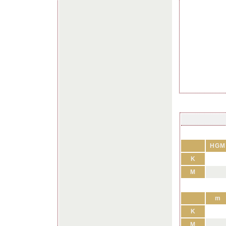
HGM
K
M
m
K
M