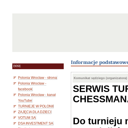
Informacje podstawow
INNE
Polonia Wrocław - strona
Komunikat sędziego (organizatora)
Polonia Wrocław -
SERWIS TU
facebook
Polonia Wrocław - kanał
CHESSMAN
YouTube
TURNIEJE W POLONII
ZAJĘCIA DLA DZIECI
VOTUM SA
Do turnieju
DSA INVESTMENT SA