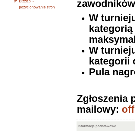
zawodników
Bizzit.pl -
pozycjonowanie stron
W turniej
kategorią
maksymal
W turnieju
kategorii 
Pula nagr
Zgłoszenia 
mailowy:
of
Informacje podstawowe