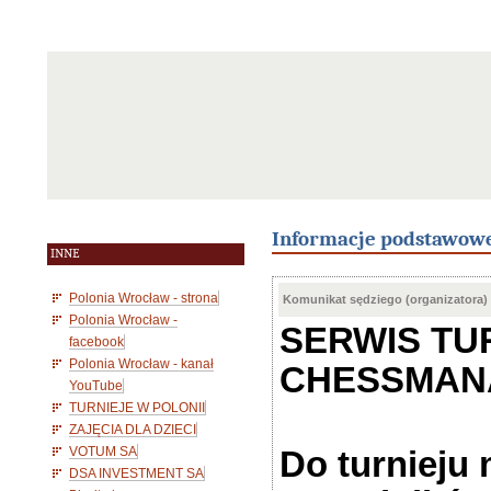
Informacje podstawow
INNE
Polonia Wrocław - strona
Komunikat sędziego (organizatora)
Polonia Wrocław -
SERWIS TU
facebook
Polonia Wrocław - kanał
CHESSMAN
YouTube
TURNIEJE W POLONII
ZAJĘCIA DLA DZIECI
VOTUM SA
Do turnieju
DSA INVESTMENT SA