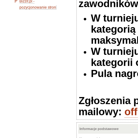
zawodników
Bizzit.pl -
pozycjonowanie stron
W turniej
kategorią
maksymal
W turnieju
kategorii 
Pula nagr
Zgłoszenia 
mailowy:
of
Informacje podstawowe