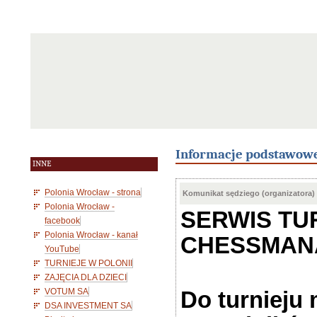
Informacje podstawow
INNE
Polonia Wrocław - strona
Komunikat sędziego (organizatora)
Polonia Wrocław -
SERWIS TU
facebook
Polonia Wrocław - kanał
CHESSMAN
YouTube
TURNIEJE W POLONII
ZAJĘCIA DLA DZIECI
VOTUM SA
Do turnieju
DSA INVESTMENT SA