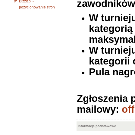
zawodników
Bizzit.pl -
pozycjonowanie stron
W turniej
kategorią
maksymal
W turnieju
kategorii 
Pula nagr
Zgłoszenia 
mailowy:
of
Informacje podstawowe