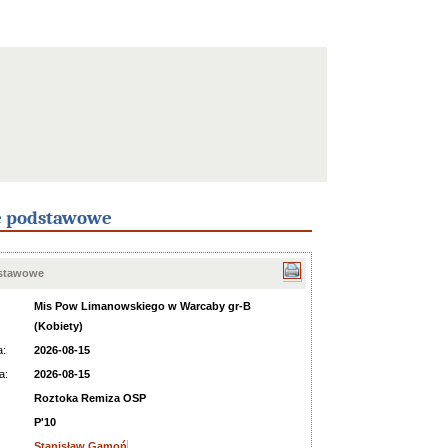
e podstawowe
dstawowe
Mis Pow Limanowskiego w Warcaby gr-B
(Kobiety)
a:
2026-08-15
a:
2026-08-15
Roztoka Remiza OSP
P'10
Stanisław Gamoń