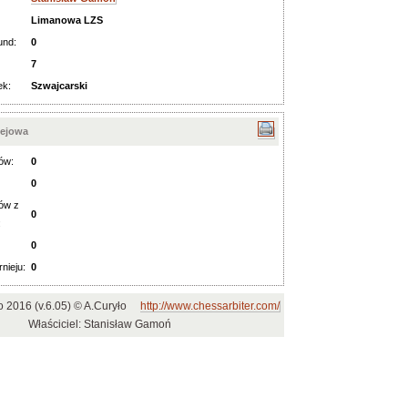
Limanowa LZS
und:
0
7
ek:
Szwajcarski
iejowa
ów:
0
0
ów z
0
:
0
rnieju:
0
o 2016 (v.6.05) © A.Curyło
http://www.chessarbiter.com/
Właściciel: Stanisław Gamoń