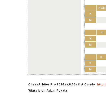
HGM
K
M
m
K
M
II+
K
M
ChessArbiter Pro 2016 (v.6.05) © A.Curyło
http:
Właściciel: Adam Pękała