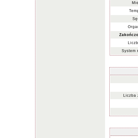
Mie
Temp
Sę
Organ
Zakończo
Liczb
System 
Liczba