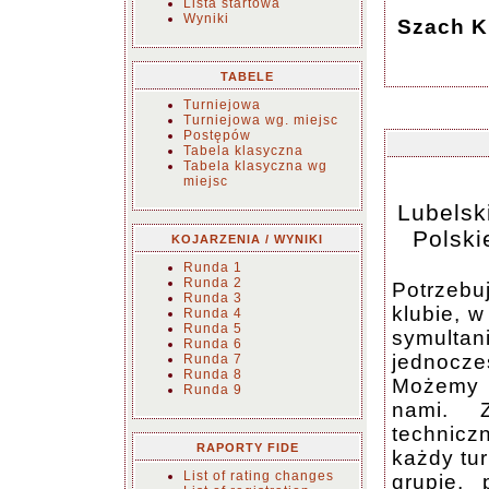
Lista startowa
Wyniki
Szach Kr
TABELE
Turniejowa
Turniejowa wg. miejsc
Postępów
Tabela klasyczna
Tabela klasyczna wg
miejsc
Lubelsk
Polski
KOJARZENIA / WYNIKI
Runda 1
Runda 2
Potrzebu
Runda 3
klubie, 
Runda 4
Runda 5
symulta
Runda 6
jednocz
Runda 7
Runda 8
Możemy t
Runda 9
nami. 
technic
RAPORTY FIDE
każdy tur
List of rating changes
grupie, 