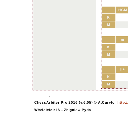
HGM
K
M
m
K
M
II+
K
M
ChessArbiter Pro 2016 (v.6.05) © A.Curyło
http:
Właściciel: IA - Zbigniew Pyda