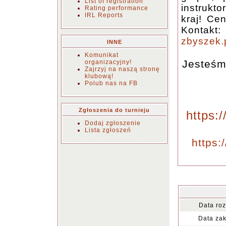
List of registration
instrukto
Rating performance
IRL Reports
kraj! Ce
Kontakt:
zbyszek
INNE
Komunikat
Jesteśm
organizacyjny!
Zajrzyj na naszą stronę
klubową!
Polub nas na FB
Zgłoszenia do turnieju
https:
Dodaj zgłoszenie
Lista zgłoszeń
https:
Data ro
Data za