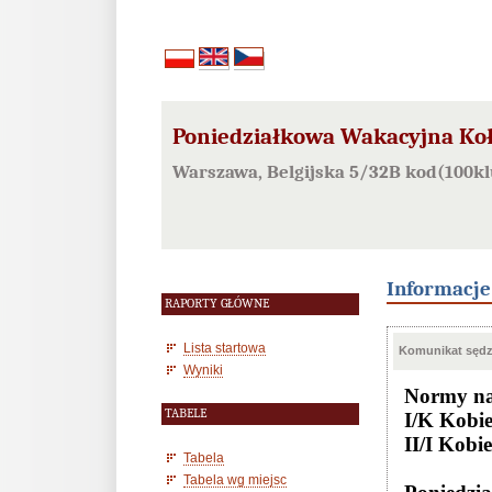
Poniedziałkowa Wakacyjna Ko
Warszawa, Belgijska 5/32B kod(100kl
Informacj
RAPORTY GŁÓWNE
Lista startowa
Komunikat sędzi
Wyniki
Normy na
TABELE
I/K Kobiet
II/I Kobie
Tabela
Tabela wg miejsc