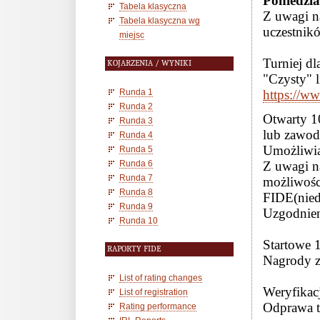
Poniedzia
Tabela klasyczna
Z uwagi n
Tabela klasyczna wg
uczestnik
miejsc
Turniej dl
KOJARZENIA / WYNIKI
"Czysty" 
Runda 1
https://ww
Runda 2
Otwarty 1
Runda 3
lub zawodn
Runda 4
Umożliwia
Runda 5
Runda 6
Z uwagi na
Runda 7
możliwośc
Runda 8
FIDE(nied
Runda 9
Uzgodnien
Runda 10
Startowe 1
RAPORTY FIDE
Nagrody z
List of rating changes
Weryfikac
List of registration
Odprawa t
Rating performance