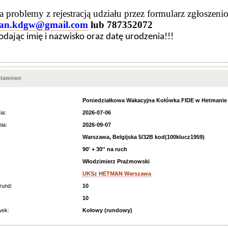
 problemy z rejestracją udziału przez formularz zgłoszeni
man.kdgw@gmail.com
lub 787352072
dając imię i nazwisko oraz datę urodzenia!!!
stawowe
Poniedziałkowa Wakacyjna Kołówka FIDE w Hetmanie
ia:
2026-07-06
ia:
2026-09-07
Warszawa, Belgijska 5/32B kod(100klucz1959)
90' + 30'' na ruch
Włodzimierz Prażmowski
UKSz HETMAN Warszawa
rund:
10
10
wek:
Kołowy (rundowy)