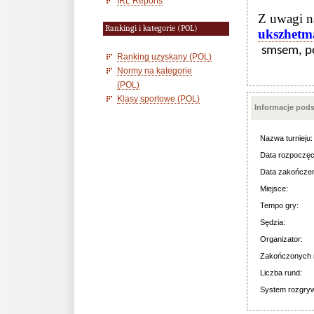
IRL Reports
Z uwagi na
Rankingi i kategorie (POL)
ukszhet
smsem, po
Ranking uzyskany (POL)
Normy na kategorie
(POL)
Klasy sportowe (POL)
Informacje pod
Nazwa turnieju:
Data rozpoczęc
Data zakończen
Miejsce:
Tempo gry:
Sędzia:
Organizator:
Zakończonych 
Liczba rund:
System rozgry