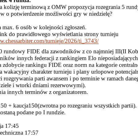
łek 4 runda.
a kolizję terminową z OMW propozycja rozegrania 5 rundy 
ów o potwierdzenie możliwości gry w niedzielę?
a max. 6 osób w kolejności zgłoszeń.
link do prawidłowego wyświetlania strony turnieju
w.chessarbiter.com/turnieje/2026/ti_3743/
0 rundowy FIDE dla zawodników z co najmniej III(II Kob
ików innych federacji z rankingiem Elo nieposiadających p
 zdobycie rankingu FIDE oraz norm na kategorie central
 wakacyjny charakter turnieju i plany urlopowe potencjal
i rozgrywania parti awansem i po terminie w ramach dan
ziele i wtorki dniami rezerwowymi).
ia innych terminów z organizatorem.
50 + kaucja150(zwrotna po rozegraniu wszystkich partii).
ostaną podane po I rundzie.
ja 17:45
echniczna 17:57