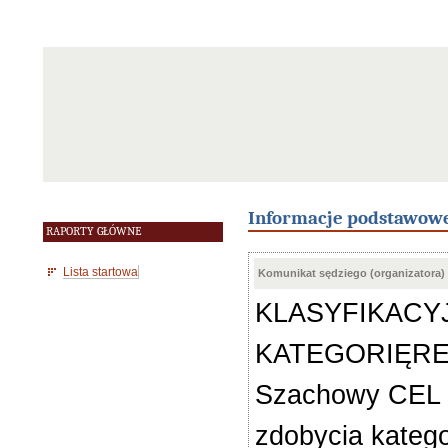
Informacje podstawow
RAPORTY GŁÓWNE
Lista startowa
Komunikat sędziego (organizatora)
KLASYFIKACYJN
KATEGORIĘREG
Szachowy CEL T
zdobycia katego