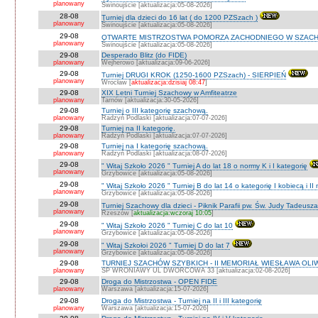
planowany
Świnoujście [aktualizacja:05-08-2026]
28-08
Turniej dla dzieci do 16 lat ( do 1200 PZSzach )
planowany
Świnoujście [aktualizacja:05-08-2026]
29-08
OTWARTE MISTRZOSTWA POMORZA ZACHODNIEGO W SZACH
planowany
Świnoujście [aktualizacja:05-08-2026]
29-08
Desperado Blitz (do FIDE)
planowany
Wejherowo [aktualizacja:09-06-2026]
29-08
Turniej DRUGI KROK (1250-1600 PZSzach) - SIERPIEŃ
planowany
Wrocław [
aktualizacja:dzisiaj 08:47
]
29-08
XIX Letni Turniej Szachowy w Amfiteatrze
planowany
Tarnów [aktualizacja:30-05-2026]
29-08
Turniej o III kategorię szachową.
planowany
Radzyń Podlaski [aktualizacja:07-07-2026]
29-08
Turniej na II kategorię.
planowany
Radzyń Podlaski [aktualizacja:07-07-2026]
29-08
Turniej na I kategorię szachową.
planowany
Radzyń Podlaski [aktualizacja:08-07-2026]
29-08
" Witaj Szkoło 2026 " Turniej A do lat 18 o normy K i I kategorię
planowany
Grzybowice [aktualizacja:05-08-2026]
29-08
" Witaj Szkoło 2026 " Turniej B do lat 14 o kategorię I kobiecą i I
planowany
Grzybowice [aktualizacja:05-08-2026]
29-08
Turniej Szachowy dla dzieci - Piknik Parafii pw. Św. Judy Tadeus
planowany
Rzeszów [
aktualizacja:wczoraj 10:05
]
29-08
" Witaj Szkoło 2026 " Turniej C do lat 10
planowany
Grzybowice [aktualizacja:05-08-2026]
29-08
" Witaj Szkołoi 2026 " Turniej D do lat 7
planowany
Grzybowice [aktualizacja:05-08-2026]
29-08
TURNIEJ SZACHÓW SZYBKICH - II MEMORIAŁ WIESŁAWA OLI
planowany
SP WRONIAWY UL DWORCOWA 33 [aktualizacja:02-08-2026]
29-08
Droga do Mistrzostwa - OPEN FIDE
planowany
Warszawa [aktualizacja:15-07-2026]
29-08
Droga do Mistrzostwa - Turniej na II i III kategorię
planowany
Warszawa [aktualizacja:15-07-2026]