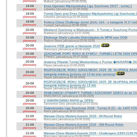
planowany
Malbork [aktualizacja:05-08-2026]
19-09
Enea Operator Międzyszkolna Liga Szachowa 26/27 - turniej 1
planowany
Łubianka [aktualizacja:02-08-2026]
19-09
Turniej Open przy Enea Operator Międzyszkolnej Ligi Szachowej 26
planowany
Łubianka [aktualizacja:02-08-2026]
19-09
Forteca Chess Challenge Junior (3z4)- U14 - o kategorie III II I k
planowany
Czeladź [aktualizacja:05-08-2026]
20-09
Weekend Szachowy w Wadowicach - X Turniej o Szachowy Puchar B
planowany
Wadowice [aktualizacja:13-07-2026]
20-09
Eliminacje Strefy Lubusko-Dolnośląskiej do MPM oraz OOM
planowany
Radzyn-Sława [aktualizacja:03-08-2026]
20-09
Jesienne FIDE granie w Hetmanie 2026
planowany
Warszawa [aktualizacja:05-08-2026]
20-09
SZACHOWE PORY ROKU W ŻYWCU - TURNIEJ LETNI 2026 OPEN
planowany
ŻYWIEC [aktualizacja:25-07-2026]
20-09
Jesienny Pilawski Turniej Weekendowy o Puchar �HUSARII� 2026
planowany
Pilawa [aktualizacja:22-06-2026]
ROZPOCZĘCIE ROKU SZKOLNEGO 2026 ZE SŁUPSKĄ AKADEMI
20-09
kategorię kobiecą (juniorzy od 13 lat oraz seniorzy)
planowany
Słupsk [aktualizacja:05-08-2026]
ROZPOCZĘCIE ROKU SZKOLNEGO 2025 ZE SŁUPSKĄ AKADEMI
20-09
kategorię kobiecą (juniorzy do 12 lat)
planowany
Słupsk [aktualizacja:02-06-2026]
20-09
PAWŁOWICKI OTWARTY TURNIEJ SZACHOWY DZIECI do lat 13 o ka
planowany
PAWŁOWICE [aktualizacja:24-06-2026]
20-09
V GWARKOWSKI RAPID gr. OPEN
planowany
Tarnowskie Góry [aktualizacja:22-07-2026]
20-09
Świętokrzyska Liga Szachowa 2026 - Turniej III (C) - do 1400 PZ
planowany
Kielce [aktualizacja:26-07-2026]
21-09
Warsaw Chess Masters Autumn 2026 - IM Round Robin
planowany
Warszawa [aktualizacja:03-08-2026]
21-09
Warsaw Chess Masters Autumn 2026 - GM Round Robin
planowany
Warszawa [aktualizacja:03-08-2026]
21-09
Warsaw Chess Masters Autumn 2026 - Challengers (1850-2150 F
planowany
Warszawa [aktualizacja:03-08-2026]