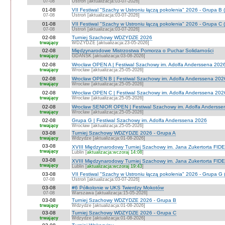
07-08
Ustroń [aktualizacja:03-07-2026]
01-08
VII Festiwal "Szachy w Ustroniu łączą pokolenia" 2026 - Grupa B 
07-08
Ustroń [aktualizacja:03-07-2026]
01-08
VII Festiwal "Szachy w Ustroniu łączą pokolenia" 2026 - Grupa C 
07-08
Ustroń [aktualizacja:03-07-2026]
02-08
Turniej Szachowy WDZYDZE 2026
trwający
WDZYDZE [aktualizacja:23-05-2026]
02-08
Międzynarodowe Mistrzostwa Pomorza o Puchar Solidarności
trwający
GDAŃSK [aktualizacja:03-08-2026]
02-08
Wrocław OPEN A | Festiwal Szachowy im. Adolfa Anderssena 202
trwający
Wrocław [aktualizacja:25-05-2026]
02-08
Wrocław OPEN B | Festiwal Szachowy im. Adolfa Anderssena 202
trwający
Wrocław [aktualizacja:25-05-2026]
02-08
Wrocław OPEN C | Festiwal Szachowy im. Adolfa Anderssena 202
trwający
Wrocław [aktualizacja:25-05-2026]
02-08
Wrocław SENIOR OPEN | Festiwal Szachowy im. Adolfa Andersse
trwający
Wrocław [aktualizacja:25-05-2026]
02-08
Grupa G | Festiwal Szachowy im. Adolfa Anderssena 2026
trwający
Wrocław [aktualizacja:25-05-2026]
03-08
Turniej Szachowy WDZYDZE 2026 - Grupa A
trwający
Wdzydze [aktualizacja:01-08-2026]
03-08
XVIII Międzynarodowy Turniej Szachowy im. Jana Zukertorta FIDE
trwający
Lublin [
aktualizacja:wczoraj 14:08
]
03-08
XVIII Międzynarodowy Turniej Szachowy im. Jana Zukertorta FID
trwający
Lublin [
aktualizacja:wczoraj 19:43
]
03-08
VII Festiwal "Szachy w Ustroniu łączą pokolenia" 2026 - Grupa G 
07-08
Ustroń [aktualizacja:03-07-2026]
03-08
#6 Półkolonie w UKS Twierdzy Mokotów
07-08
Warszawa [aktualizacja:15-05-2026]
03-08
Turniej Szachowy WDZYDZE 2026 - Grupa B
trwający
Wdzydze [aktualizacja:01-08-2026]
03-08
Turniej Szachowy WDZYDZE 2026 - Grupa C
trwający
Wdzydze [aktualizacja:01-08-2026]