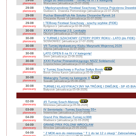
29-08
Droga do Mistrzostwa - Turniej na IV i V kategorię
planowany
Warszawa [aktualizacja:15-07-2026]
29-08
I Międzynarodowy Festiwal Szachowy "Korona Pojezierza Drawski
planowany
Gudowo k. Drawska Pomorskiego [aktualizacja:22-07-2026]
29-08
Puchar Bistro&Pub Ale Sztuka Chrzanów Rynek 14
planowany
Chrzanów Rynek 14 [aktualizacja:31-07-2026]
29-08
I TEBowy Festiwal Szachowy - szachy szybkie (FIDE)
planowany
Bydgoszcz [aktualizacja:02-08-2026]
30-08
XXXVI Memoriał J.S. Leokajtis
planowany
Olsztyn [aktualizacja:27-06-2026]
30-08
V TURNIEJ SZACHOWY CZTERY PORY ROKU - LATO (do FIDE)
planowany
SOSNOWIEC [aktualizacja:17-07-2026]
30-08
VII Turniej błyskawiczny Klubu Marynarki Wojennej 2026
planowany
Gdynia [aktualizacja:31-07-2026]
30-08
LATO OPEN 6 na IV i V kategorię!
planowany
Śrem [aktualizacja:15-06-2026]
30-08
XXXI Puchar Przewodniczącego NSZZ Solidarność
planowany
Częstochowa [aktualizacja:27-07-2026]
30-08
V Turniej Szachowy o Puchar Sołtys Borsk
planowany
Borsk Gmina Karsin [aktualizacja:05-08-2026]
30-08
Wakacyjny Turniej na kategorie II
planowany
Suwałki [aktualizacja:05-08-2026]
30-08
TURNIEJ KLASYFIKACYJNY NA TRÓJKĘ I DWÓJKĘ - SP 45 BI
planowany
Białystok [aktualizacja:05-08-2026]
02-09
45 Turniej Szach-Matowy
planowany
Wiśniowa [aktualizacja:05-08-2026]
03-09
IV Senioriada - Turniej Szachowy 55+
planowany
Inowrocław [aktualizacja:10-07-2026]
04-09
Grand Prix Wadowic-Turniej nr.998
planowany
Wadowice [aktualizacja:31-03-2026]
04-09
GRAND PRIX POLONII WROCŁAW
planowany
Wrocław [aktualizacja:25-05-2026]
04-09
" Z MOK-iem do mistrzostwa " T 1 do lat 12 z okazji " Zabrzańskie
planowany