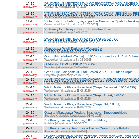
17-10
DRUŻYNOWE MISTRZOSTWA WOJEWÓDZTWA PODLASKIEGO 
planowany
Suwałki [aktualizacja:21-07-2026]
18-10
V TURNIEJ SZACHOWY CZTERY PORY ROKU - JESIEŃ (do FID
planowany
SOSNOWIEC [aktualizacja:21-01-2026]
18-10
V Grand-Prix Lubelszczyzny o puchar Burmistrza Opola Lubelskie
planowany
Opole Lubelskie [aktualizacja:21-07-2026]
18-10
VI Turniej Szachowy o Puchar Burmistrza Dziwnowa
planowany
Dziwnów [aktualizacja:17-03-2026]
18-10
DRUŻYNOWE MISTRZOSTWA POLSKI DO LAT 10
planowany
Szklarska Porębs [aktualizacja:07-06-2026]
19-10
Mistrzostwa Polski Drukarzy i Wydawców
planowany
Serpelice [aktualizacja:16-06-2026]
23-10
Grand Prix Wadowic-Turniej nr.1005 (z normami na 2. 3. 4. 5. kate
planowany
Wadowice [aktualizacja:31-03-2026]
23-10
GRAND PRIX POLONII WROCŁAW
planowany
Wrocław [aktualizacja:25-05-2026]
23-10
Grand Prix Białegostoku "Lato-Jesień 2026" - 12. runda rapid
planowany
Białystok [aktualizacja:25-07-2026]
24-10
XXVII NOCNY MARATON SZACHOWY o PUCHAR GMINY PAWŁOW
planowany
PAWŁOWICE [aktualizacja:09-12-2025]
24-10
Wielki Jesienny Klasyk Kaszubski (Grupa Skowronki 1000-1250)
planowany
Wejherowo [aktualizacja:11-06-2026]
24-10
Wielki Jesienny Klasyk Kaszubski (Grupa Sokoły 1400+)
planowany
Wejherowo [aktualizacja:11-06-2026]
24-10
Wielki Jesienny Klasyk Kaszubski (Grupa Orły 1800+)
planowany
Wejherowo [aktualizacja:11-06-2026]
24-10
Otwarte Mistrzostwa Powiatu Strzelecko - Drezdeneckiego
planowany
Strzelce Krajeńskie [aktualizacja:01-02-2026]
24-10
IV Otwarty Turniej Szachowy FIDE w Nidzicy
planowany
Nidzica [aktualizacja:13-07-2026]
24-10
XI Otwarty Turniej Szachowy o Puchar Wójta Gminy Kaliska
planowany
Kaliska [aktualizacja:26-06-2026]
24-10
Otwarte Mistrzostwa Śląska w szacho-tenisie stołowym - finał edyc