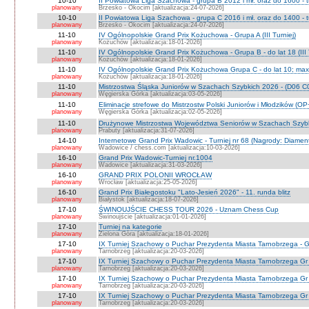
10-10
II Powiatowa Liga Szachowa - grupa B 2012 i mł. oraz do 1600 - t
planowany
Brzesko - Okocim [aktualizacja:24-07-2026]
10-10
II Powiatowa Liga Szachowa - grupa C 2016 i mł. oraz do 1400 - t
planowany
Brzesko - Okocim [aktualizacja:24-07-2026]
11-10
IV Ogólnopolskie Grand Prix Kożuchowa - Grupa A (III Turniej)
planowany
Kożuchów [aktualizacja:18-01-2026]
11-10
IV Ogólnopolskie Grand Prix Kożuchowa - Grupa B - do lat 18 (III 
planowany
Kożuchów [aktualizacja:18-01-2026]
11-10
IV Ogólnopolskie Grand Prix Kożuchowa Grupa C - do lat 10; max 
planowany
Kożuchów [aktualizacja:18-01-2026]
11-10
Mistrzostwa Śląska Juniorów w Szachach Szybkich 2026 - (D06 
planowany
Węgierska Górka [aktualizacja:03-05-2026]
11-10
Eliminacje strefowe do Mistrzostw Polski Juniorów i Młodzików (O
planowany
Węgierska Górka [aktualizacja:02-05-2026]
11-10
Drużynowe Mistrzostwa Województwa Seniorów w Szachach Szyb
planowany
Prabuty [aktualizacja:31-07-2026]
14-10
Internetowe Grand Prix Wadowic - Turniej nr 68 (Nagrody: Diamen
planowany
Wadowice / chess.com [aktualizacja:10-03-2026]
16-10
Grand Prix Wadowic-Turniej nr.1004
planowany
Wadowice [aktualizacja:31-03-2026]
16-10
GRAND PRIX POLONII WROCŁAW
planowany
Wrocław [aktualizacja:25-05-2026]
16-10
Grand Prix Białegostoku "Lato-Jesień 2026" - 11. runda blitz
planowany
Białystok [aktualizacja:18-07-2026]
17-10
ŚWINOUJŚCIE CHESS TOUR 2026 - Uznam Chess Cup
planowany
Świnoujście [aktualizacja:01-01-2026]
17-10
Turniej na kategorie
planowany
Zielona Góra [aktualizacja:18-01-2026]
17-10
IX Turniej Szachowy o Puchar Prezydenta Miasta Tarnobrzega - G
planowany
Tarnobrzeg [aktualizacja:20-03-2026]
17-10
IX Turniej Szachowy o Puchar Prezydenta Miasta Tarnobrzega Gr
planowany
Tarnobrzeg [aktualizacja:20-03-2026]
17-10
IX Turniej Szachowy o Puchar Prezydenta Miasta Tarnobrzega Gr
planowany
Tarnobrzeg [aktualizacja:20-03-2026]
17-10
IX Turniej Szachowy o Puchar Prezydenta Miasta Tarnobrzega Gr 
planowany
Tarnobrzeg [aktualizacja:20-03-2026]