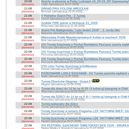
20-08
Szachy w plenerze w Parku Ludowym 16_00-19_00! Zapraszamy!
planowany
Lublin [aktualizacja:30-07-2026]
21-08
GRAND PRIX POLONII WROCŁAW
planowany
Wrocław [aktualizacja:25-05-2026]
21-08
V Piekielne Grand Prix - 3 Turniej
planowany
Ustroń [aktualizacja:06-06-2026]
21-08
Szybkie FIDE granie w Hetmanie 23_2026
planowany
Warszawa [aktualizacja:21-06-2026]
21-08
Grand Prix Białegostoku "Lato-Jesień 2026" - 3. runda blitz
planowany
Białystok [aktualizacja:10-07-2026]
21-08
Mistrzostwa Polski Niepełnosprawnych Kobiet w szachach 2026
planowany
Brok [aktualizacja:11-07-2026]
22-08
XXI Turniej Szachowy o Puchar Burmistrza Pszczyny szachy szyb
planowany
Pszczyna [aktualizacja:26-05-2026]
22-08
XXI Turniej Szachowy o Puchar Burmistrza Pszczyny Turniej dzieci
planowany
Pszczyna [aktualizacja:26-05-2026]
22-08
XXI Turniej Szachowy o Puchar Burmistrza Pszczyny Turniej dzieci
planowany
Pszczyna [aktualizacja:26-05-2026]
22-08
XVII Letni Turniej Szachowy w Amfiteatrze
planowany
Tarnów [aktualizacja:30-05-2026]
22-08
POŻEGNANIE LATA Z SZACHAMI - XX Turniej szachów szybkich 
planowany
Marki [aktualizacja:15-07-2026]
22-08
Turniej Obrońców Głogowa - Grupa A
planowany
Głogów [aktualizacja:05-08-2026]
22-08
Turniej dla dzieci do 14 lat na III (III i II kobiecą) kategorię w Chi
planowany
Warszawa [aktualizacja:04-08-2026]
22-08
Turniej dla DZIECI do 14 lat na II (II i I kobiecą) kategorię w Chil
planowany
Warszawa [aktualizacja:05-08-2026]
22-08
Turniej wakacyjny dla dzieci
planowany
Tczew [aktualizacja:02-07-2026]
22-08
Turniej Szachowy w ramach Programu LZS "AKTYWNA WIEŚ" 202
planowany
Kamień [aktualizacja:29-07-2026]
22-08
Turniej Szachowy w ramach Programu LZS "AKTYWNA WIEŚ" 202
planowany
Kamień [aktualizacja:29-07-2026]
22-08
XVI FESTIWAL SZACHOWY ŚWIĘTOKRZYSKIE 2026 - GRUPA A 
planowany
Sielpia Wielka k./Końskich [aktualizacja:21-07-2026]