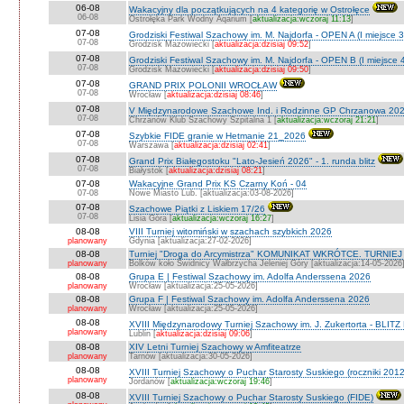
06-08
Wakacyjny dla początkujących na 4 kategorię w Ostrołęce
06-08
Ostrołęka Park Wodny Aqarium [
aktualizacja:wczoraj 11:13
]
07-08
Grodziski Festiwal Szachowy im. M. Najdorfa - OPEN A (I miejsce 
07-08
Grodzisk Mazowiecki [
aktualizacja:dzisiaj 09:52
]
07-08
Grodziski Festiwal Szachowy im. M. Najdorfa - OPEN B (I miejsce 
07-08
Grodzisk Mazowiecki [
aktualizacja:dzisiaj 09:50
]
07-08
GRAND PRIX POLONII WROCŁAW
07-08
Wrocław [
aktualizacja:dzisiaj 08:46
]
07-08
V Międzynarodowe Szachowe Ind. i Rodzinne GP Chrzanowa 202
07-08
Chrzanów Klub Szachowy Szpitalna 1 [
aktualizacja:wczoraj 21:21
]
07-08
Szybkie FIDE granie w Hetmanie 21_2026
07-08
Warszawa [
aktualizacja:dzisiaj 02:41
]
07-08
Grand Prix Białegostoku "Lato-Jesień 2026" - 1. runda blitz
07-08
Białystok [
aktualizacja:dzisiaj 08:21
]
07-08
Wakacyjne Grand Prix KS Czarny Koń - 04
07-08
Nowe Miasto Lub. [aktualizacja:03-08-2026]
07-08
Szachowe Piątki z Liskiem 17/26
07-08
Lisia Góra [
aktualizacja:wczoraj 16:27
]
08-08
VIII Turniej witomiński w szachach szybkich 2026
planowany
Gdynia [aktualizacja:27-02-2026]
08-08
Turniej "Droga do Arcymistrza" KOMUNIKAT WKRÓTCE. TURNIEJ O V
planowany
Bolków koło Świdnicy Wałbrzycha Jeleniej Góry [aktualizacja:14-05-2026
08-08
Grupa E | Festiwal Szachowy im. Adolfa Anderssena 2026
planowany
Wrocław [aktualizacja:25-05-2026]
08-08
Grupa F | Festiwal Szachowy im. Adolfa Anderssena 2026
planowany
Wrocław [aktualizacja:25-05-2026]
08-08
XVIII Międzynarodowy Turniej Szachowy im. J. Zukertorta - BLITZ
planowany
Lublin [
aktualizacja:dzisiaj 09:06
]
08-08
XIV Letni Turniej Szachowy w Amfiteatrze
planowany
Tarnów [aktualizacja:30-05-2026]
08-08
XVIII Turniej Szachowy o Puchar Starosty Suskiego (roczniki 201
planowany
Jordanów [
aktualizacja:wczoraj 19:46
]
08-08
XVIII Turniej Szachowy o Puchar Starosty Suskiego (FIDE)