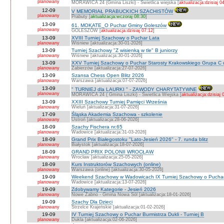
planowany
MORAWICA 24 (Gmina Liszki) - Świetlica wiejska [
aktualizacja:dzisiaj 0
12-09
V MEMORIAŁ PRABUCKICH SZACHISTÓW
planowany
Prabuty [
aktualizacja:wczoraj 08:30
]
13-09
61. MOKATE_O Puchar Gminy Goleszów
planowany
GOLESZÓW [
aktualizacja:dzisiaj 07:12
]
13-09
XVIII Turniej Szachowy o Puchar Lata
planowany
Wiśniew [aktualizacja:30-01-2026]
13-09
Turniej Szachowy "Z wisienką w tle" B juniorzy
planowany
Wiśniew [aktualizacja:30-01-2026]
13-09
XXV Turniej Szachowy o Puchar Starosty Krakowskiego Grupa C d
planowany
Zabierzów [aktualizacja:27-07-2026]
13-09
Szansa Chess Open Blitz 2026
planowany
Warszawa [aktualizacja:07-07-2026]
13-09
" TURNIEJ dla LAURKI " - ZAWODY CHARYTATYWNE
planowany
MORAWICA 24 ( Gmina Liszki) - Świetlica Wiejska [
aktualizacja:dzisiaj 
13-09
XXIII Szachowy Turniej Pamięci Września
planowany
Wieluń [aktualizacja:31-07-2026]
17-09
Śląska Akademia Szachowa - szkolenie
planowany
Ustroń [aktualizacja:28-06-2026]
18-09
Szachy Fischera nr.65
planowany
Wadowice [aktualizacja:31-03-2026]
18-09
Grand Prix Białegostoku "Lato-Jesień 2026" - 7. runda blitz
planowany
Białystok [aktualizacja:18-07-2026]
18-09
GRAND PRIX POLONII WROCŁAW
planowany
Wrocław [aktualizacja:25-05-2026]
18-09
Kurs Instruktorów Szachowych (online)
planowany
Warszawa (online) [aktualizacja:30-05-2026]
19-09
Weekend Szachowy w Wadowicach IX Turniej Szachowy o Puchar S
planowany
Wadowice [aktualizacja:13-07-2026]
19-09
Zdobywamy Kategorie - Jesień 2026
planowany
Nowe Żabno - Gmina Nowa Sól [aktualizacja:18-01-2026]
19-09
Szachy Dla Dzieci
planowany
Strzelce Krajeńskie [aktualizacja:01-02-2026]
19-09
IV Turniej Szachowy o Puchar Burmistrza Dukli - Turniej B
planowany
Dukla [aktualizacja:02-06-2026]