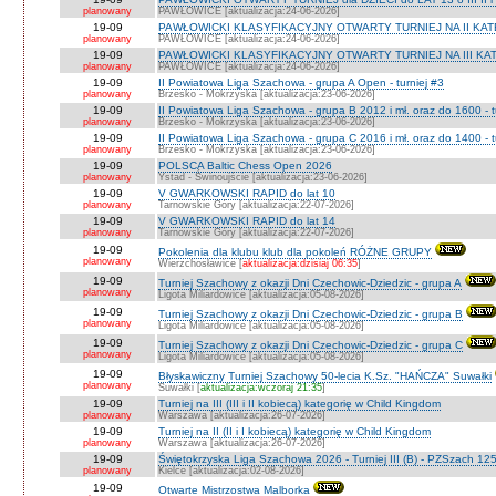
planowany
PAWŁOWICE [aktualizacja:24-06-2026]
19-09
PAWŁOWICKI KLASYFIKACYJNY OTWARTY TURNIEJ NA II KATEG
planowany
PAWŁOWICE [aktualizacja:24-06-2026]
19-09
PAWŁOWICKI KLASYFIKACYJNY OTWARTY TURNIEJ NA III KATEG
planowany
PAWŁOWICE [aktualizacja:24-06-2026]
19-09
II Powiatowa Liga Szachowa - grupa A Open - turniej #3
planowany
Brzesko - Mokrzyska [aktualizacja:23-06-2026]
19-09
II Powiatowa Liga Szachowa - grupa B 2012 i mł. oraz do 1600 - t
planowany
Brzesko - Mokrzyska [aktualizacja:23-06-2026]
19-09
II Powiatowa Liga Szachowa - grupa C 2016 i mł. oraz do 1400 - t
planowany
Brzesko - Mokrzyska [aktualizacja:23-06-2026]
19-09
POLSCA Baltic Chess Open 2026
planowany
Ystad - Świnoujście [aktualizacja:23-06-2026]
19-09
V GWARKOWSKI RAPID do lat 10
planowany
Tarnowskie Góry [aktualizacja:22-07-2026]
19-09
V GWARKOWSKI RAPID do lat 14
planowany
Tarnowskie Góry [aktualizacja:22-07-2026]
19-09
Pokolenia dla klubu klub dla pokoleń RÓŻNE GRUPY
planowany
Wierzchosławice [
aktualizacja:dzisiaj 06:35
]
19-09
Turniej Szachowy z okazji Dni Czechowic-Dziedzic - grupa A
planowany
Ligota Miliardowice [aktualizacja:05-08-2026]
19-09
Turniej Szachowy z okazji Dni Czechowic-Dziedzic - grupa B
planowany
Ligota Miliardowice [aktualizacja:05-08-2026]
19-09
Turniej Szachowy z okazji Dni Czechowic-Dziedzic - grupa C
planowany
Ligota Miliardowice [aktualizacja:05-08-2026]
19-09
Błyskawiczny Turniej Szachowy 50-lecia K.Sz. "HAŃCZA" Suwałki
planowany
Suwałki [
aktualizacja:wczoraj 21:35
]
19-09
Turniej na III (III i II kobiecą) kategorię w Child Kingdom
planowany
Warszawa [aktualizacja:26-07-2026]
19-09
Turniej na II (II i I kobiecą) kategorię w Child Kingdom
planowany
Warszawa [aktualizacja:26-07-2026]
19-09
Świętokrzyska Liga Szachowa 2026 - Turniej III (B) - PZSzach 1
planowany
Kielce [aktualizacja:02-08-2026]
19-09
Otwarte Mistrzostwa Malborka