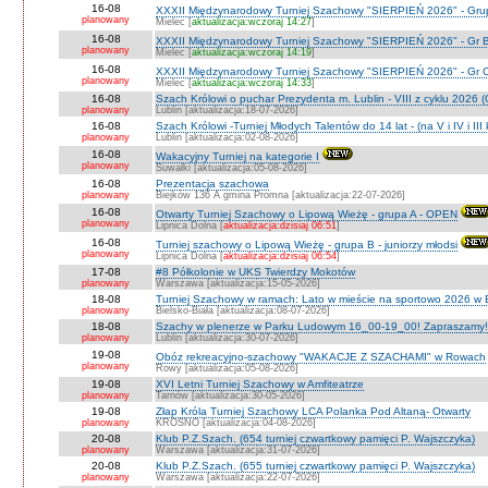
16-08
XXXII Międzynarodowy Turniej Szachowy "SIERPIEŃ 2026" - Grup
planowany
Mielec [
aktualizacja:wczoraj 14:27
]
16-08
XXXII Międzynarodowy Turniej Szachowy "SIERPIEŃ 2026" - Gr B
planowany
Mielec [
aktualizacja:wczoraj 14:19
]
16-08
XXXII Międzynarodowy Turniej Szachowy "SIERPIEŃ 2026" - Gr C J
planowany
Mielec [
aktualizacja:wczoraj 14:33
]
16-08
Szach Królowi o puchar Prezydenta m. Lublin - VIII z cyklu 2026
planowany
Lublin [aktualizacja:18-07-2026]
16-08
Szach Królowi -Turniej Młodych Talentów do 14 lat - (na V i IV i III
planowany
Lublin [aktualizacja:02-08-2026]
16-08
Wakacyjny Turniej na kategorie I
planowany
Suwałki [aktualizacja:05-08-2026]
16-08
Prezentacja szachowa
planowany
Biejków 136 A gmina Promna [aktualizacja:22-07-2026]
16-08
Otwarty Turniej Szachowy o Lipową Wieżę - grupa A - OPEN
planowany
Lipnica Dolna [
aktualizacja:dzisiaj 06:51
]
16-08
Turniej szachowy o Lipową Wieżę - grupa B - juniorzy młodsi
planowany
Lipnica Dolna [
aktualizacja:dzisiaj 06:54
]
17-08
#8 Półkolonie w UKS Twierdzy Mokotów
planowany
Warszawa [aktualizacja:15-05-2026]
18-08
Turniej Szachowy w ramach: Lato w mieście na sportowo 2026 w Bie
planowany
Bielsko-Biała [aktualizacja:08-07-2026]
18-08
Szachy w plenerze w Parku Ludowym 16_00-19_00! Zapraszamy!
planowany
Lublin [aktualizacja:30-07-2026]
19-08
Obóz rekreacyjno-szachowy "WAKACJE Z SZACHAMI" w Rowach
planowany
Rowy [aktualizacja:05-08-2026]
19-08
XVI Letni Turniej Szachowy w Amfiteatrze
planowany
Tarnów [aktualizacja:30-05-2026]
19-08
Złap Króla Turniej Szachowy LCA Polanka Pod Altaną- Otwarty
planowany
KROSNO [aktualizacja:04-08-2026]
20-08
Klub P.Z.Szach. (654 turniej czwartkowy pamięci P. Wajszczyka)
planowany
Warszawa [aktualizacja:31-07-2026]
20-08
Klub P.Z.Szach. (655 turniej czwartkowy pamięci P. Wajszczyka)
planowany
Warszawa [aktualizacja:22-07-2026]