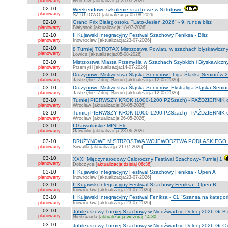
planowany
Wrocław [aktualizacja:25-05-2026]
02-10
Weekendowe szkolenie szachowe w Sztutowie
planowany
SZTUTOWO [aktualizacja:05-08-2026]
02-10
Grand Prix Białegostoku "Lato-Jesień 2026" - 9. runda blitz
planowany
Białystok [aktualizacja:18-07-2026]
02-10
II Kujawski Integracyjny Festiwal Szachowy Feniksa - Blitz
planowany
Inowrocław [aktualizacja:23-07-2026]
02-10
8 Turniej TOROTAX Mistrzostwa Powiatu w szachach błyskawiczn
planowany
Łowicz [aktualizacja:05-08-2026]
03-10
Mistrzostwa Miasta Przemyśla w Szachach Szybkich i Błyskawiczn
planowany
Przemyśl [aktualizacja:14-07-2026]
03-10
Drużynowe Mistrzostwa Śląska Seniorów-I Liga Śląska Seniorów 
planowany
Jastrzębie- Zdrój; Bieruń [aktualizacja:12-05-2026]
03-10
Drużynowe Mistrzostwa Śląska Seniorów- Ekstraliga Śląska Seni
planowany
Jastrzębie- Zdrój; Bieruń [aktualizacja:12-05-2026]
03-10
Turniej PIERWSZY KROK (1000-1200 PZSzach) - PAŹDZIERNIK d
planowany
Wrocław [aktualizacja:26-05-2026]
03-10
Turniej PIERWSZY KROK (1000-1200 PZSzach) - PAŹDZIERNIK o
planowany
Wrocław [aktualizacja:26-05-2026]
03-10
I Garwolińskie MINI-Elo
planowany
Garwolin [aktualizacja:23-06-2026]
03-10
DRUŻYNOWE MISTRZOSTWA WOJEWÓDZTWA PODLASKIEGO 
planowany
Suwałki [aktualizacja:21-07-2026]
03-10
XXXI Międzynarodowy Całoroczny Festiwal Szachowy- Turniej 1
planowany
Dobczyce [
aktualizacja:dzisiaj 06:36
]
03-10
II Kujawski Integracyjny Festiwal Szachowy Feniksa - Open A
planowany
Inowrocław [aktualizacja:23-07-2026]
03-10
II Kujawski Integracyjny Festiwal Szachowy Feniksa - Open B
planowany
Inowrocław [aktualizacja:23-07-2026]
03-10
II Kujawski Integracyjny Festiwal Feniksa - C1 "Szansa na kategor
planowany
Inowrocław [aktualizacja:23-07-2026]
03-10
Jubileuszowy Turniej Szachowy w Niedźwiadzie Dolnej 2026 Gr B
planowany
Niedźwiada [
aktualizacja:wczoraj 14:30
]
03-10
Jubileuszowy Turniej Szachowy w Niedźwiadzie Dolnej 2026 Gr C