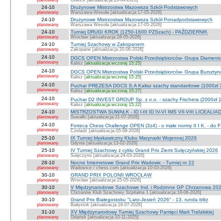
planowany
Gliwice [aktualizacja:26-04-2026]
24-10
Drużynowe Mistrzostwa Mazowsza Szkół Podstawowych
planowany
Warszawa-Wesoła [aktualizacja:17-05-2026]
24-10
Drużynowe Mistrzostwa Mazowsza Szkół Ponadpodstawowych
planowany
Warszawa Wesoła [aktualizacja:17-05-2026]
24-10
Turniej DRUGI KROK (1250-1600 PZSzach) - PAŹDZIERNIK
planowany
Wrocław [aktualizacja:28-05-2026]
24-10
Turniej Szachowy w Zakopanem
planowany
Zakopane [aktualizacja:20-06-2026]
24-10
DGCS OPEN Mistrzostwa Polski Przedsiębiorców- Grupa Diament
planowany
Kalisz [
aktualizacja:wczoraj 15:25
]
24-10
DGCS OPEN Mistrzostwa Polski Przedsiębiorców- Grupa Burszty
planowany
Kalisz [
aktualizacja:wczoraj 15:25
]
24-10
Puchar PREZESA DGCS S.A Kalisz szachy standardowe (1000zł 
planowany
Kalisz [
aktualizacja:wczoraj 15:27
]
24-10
Puchar D2 INVEST GROUP Sp. z o.o. - szachy Fischera (2000zł 1
planowany
Kalisz [
aktualizacja:wczoraj 15:22
]
24-10
MISTRZOSTWA SUWAŁK - ID I-III ID IV-VI IMS VII-VIII LICEALIA
planowany
Suwałki [aktualizacja:21-07-2026]
24-10
Forteca Chess Challenge OPEN (3z4) - o małe normy II I K. - do F
planowany
Czeladź [aktualizacja:05-08-2026]
25-10
IX Turniej błyskawiczny Klubu Marynarki Wojennej 2026
planowany
Gdynia [aktualizacja:13-02-2026]
25-10
IV Turniej Szachowy z cyklu Grand Prix Ziemi Sulęczyńskiej 2026
planowany
Sulęczyno [aktualizacja:24-03-2026]
28-10
Nocne Internetowe Grand Prix Wadowic - Turniej nr 22
planowany
Wadowice / chess.com [aktualizacja:10-03-2026]
30-10
GRAND PRIX POLONII WROCŁAW
planowany
Wrocław [aktualizacja:25-05-2026]
30-10
V Międzynarodowe Szachowe Ind. i Rodzinne GP Chrzanowa 2026
planowany
Chrzanów Klub Szachowy Szpitalna 1 [aktualizacja:18-06-2026]
30-10
Grand Prix Białegostoku "Lato-Jesień 2026" - 13. runda blitz
planowany
Białystok [aktualizacja:18-07-2026]
31-10
XV Międzynarodowy Turniej Szachowy Pamięci Marii Trafalskiej
planowany
Gdańsk [aktualizacja:10-11-2025]