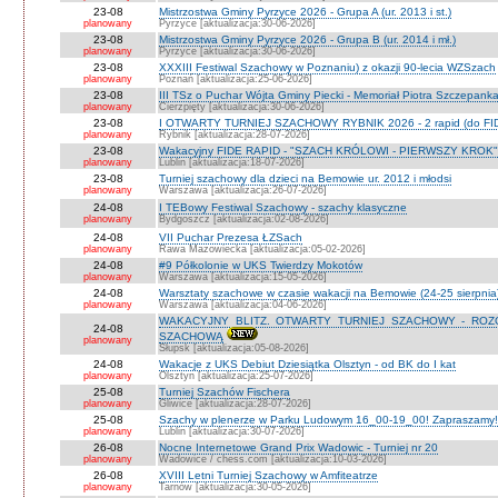
23-08
Mistrzostwa Gminy Pyrzyce 2026 - Grupa A (ur. 2013 i st.)
planowany
Pyrzyce [aktualizacja:30-06-2026]
23-08
Mistrzostwa Gminy Pyrzyce 2026 - Grupa B (ur. 2014 i mł.)
planowany
Pyrzyce [aktualizacja:30-06-2026]
23-08
XXXIII Festiwal Szachowy w Poznaniu) z okazji 90-lecia WZSzach
planowany
Poznań [aktualizacja:25-06-2026]
23-08
III TSz o Puchar Wójta Gminy Piecki - Memoriał Piotra Szczepan
planowany
Cierzpięty [aktualizacja:30-06-2026]
23-08
I OTWARTY TURNIEJ SZACHOWY RYBNIK 2026 - 2 rapid (do FI
planowany
Rybnik [aktualizacja:28-07-2026]
23-08
Wakacyjny FIDE RAPID - "SZACH KRÓLOWI - PIERWSZY KROK" O
planowany
Lublin [aktualizacja:18-07-2026]
23-08
Turniej szachowy dla dzieci na Bemowie ur. 2012 i młodsi
planowany
Warszawa [aktualizacja:26-07-2026]
24-08
I TEBowy Festiwal Szachowy - szachy klasyczne
planowany
Bydgoszcz [aktualizacja:02-08-2026]
24-08
VII Puchar Prezesa ŁZSach
planowany
Rawa Mazowiecka [aktualizacja:05-02-2026]
24-08
#9 Półkolonie w UKS Twierdzy Mokotów
planowany
Warszawa [aktualizacja:15-05-2026]
24-08
Warsztaty szachowe w czasie wakacji na Bemowie (24-25 sierpnia
planowany
Warszawa [aktualizacja:04-06-2026]
WAKACYJNY BLITZ. OTWARTY TURNIEJ SZACHOWY - RO
24-08
SZACHOWĄ
planowany
Słupsk [aktualizacja:05-08-2026]
24-08
Wakacje z UKS Debiut Dziesiątka Olsztyn - od BK do I kat
planowany
Olsztyn [aktualizacja:25-07-2026]
25-08
Turniej Szachów Fischera
planowany
Gliwice [aktualizacja:28-07-2026]
25-08
Szachy w plenerze w Parku Ludowym 16_00-19_00! Zapraszamy!
planowany
Lublin [aktualizacja:30-07-2026]
26-08
Nocne Internetowe Grand Prix Wadowic - Turniej nr 20
planowany
Wadowice / chess.com [aktualizacja:10-03-2026]
26-08
XVIII Letni Turniej Szachowy w Amfiteatrze
planowany
Tarnów [aktualizacja:30-05-2026]