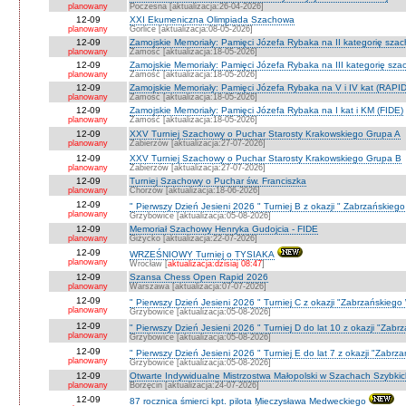
planowany
Poczesna [aktualizacja:26-04-2026]
12-09
XXI Ekumeniczna Olimpiada Szachowa
planowany
Gorlice [aktualizacja:08-05-2026]
12-09
Zamojskie Memoriały: Pamięci Józefa Rybaka na II kategorię sza
planowany
Zamość [aktualizacja:18-05-2026]
12-09
Zamojskie Memoriały: Pamięci Józefa Rybaka na III kategorię sz
planowany
Zamość [aktualizacja:18-05-2026]
12-09
Zamojskie Memoriały: Pamięci Józefa Rybaka na V i IV kat (RAPI
planowany
Zamość [aktualizacja:18-05-2026]
12-09
Zamojskie Memoriały: Pamięci Józefa Rybaka na I kat i KM (FIDE)
planowany
Zamość [aktualizacja:18-05-2026]
12-09
XXV Turniej Szachowy o Puchar Starosty Krakowskiego Grupa A
planowany
Zabierzów [aktualizacja:27-07-2026]
12-09
XXV Turniej Szachowy o Puchar Starosty Krakowskiego Grupa B
planowany
Zabierzów [aktualizacja:27-07-2026]
12-09
Turniej Szachowy o Puchar św. Franciszka
planowany
Chorzów [aktualizacja:18-06-2026]
12-09
" Pierwszy Dzień Jesieni 2026 " Turniej B z okazji " Zabrzańskieg
planowany
Grzybowice [aktualizacja:05-08-2026]
12-09
Memoriał Szachowy Henryka Gudojcia - FIDE
planowany
Giżycko [aktualizacja:22-07-2026]
12-09
WRZEŚNIOWY Turniej o TYSIAKA
planowany
Wrocław [
aktualizacja:dzisiaj 08:47
]
12-09
Szansa Chess Open Rapid 2026
planowany
Warszawa [aktualizacja:07-07-2026]
12-09
" Pierwszy Dzień Jesieni 2026 " Turniej C z okazji "Zabrzańskiego
planowany
Grzybowice [aktualizacja:05-08-2026]
12-09
" Pierwszy Dzień Jesieni 2026 " Turniej D do lat 10 z okazji "Zab
planowany
Grzybowice [aktualizacja:05-08-2026]
12-09
" Pierwszy Dzień Jesieni 2026 " Turniej E do lat 7 z okazji "Zabrz
planowany
Grzybowice [aktualizacja:05-08-2026]
12-09
Otwarte Indywidualne Mistrzostwa Małopolski w Szachach Szybki
planowany
Borzęcin [aktualizacja:24-07-2026]
12-09
87 rocznica śmierci kpt. pilota Mieczysława Medweckiego