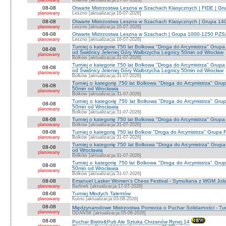
planowany
Kraków [aktualizacja:27-07-2026]
08-08
Otwarte Mistrzostwa Leszna w Szachach Klasycznych | FIDE | G
planowany
Leszno [aktualizacja:16-07-2026]
08-08
Otwarte Mistrzostwa Leszna w Szachach Klasycznych | Grupa 1
planowany
Leszno [aktualizacja:16-07-2026]
08-08
Otwarte Mistrzostwa Leszna w Szachach | Grupa 1000-1250 PZS
planowany
Leszno [aktualizacja:16-07-2026]
Turniej o kategorie 750 lat Bolkowa "Droga do Arcymistrza" G
08-08
od Świdnicy Jeleniej Góry Wałbrzycha Legnicy 50min od Wrocław
planowany
Bolków [aktualizacja:31-07-2026]
Turniej o kategorie 750 lat Bolkowa "Droga do Arcymistrza" G
08-08
od Świdnicy Jeleniej Góry Wałbrzycha Legnicy 50min od Wrocław
planowany
Bolków [aktualizacja:31-07-2026]
Turniej o kategorię 750 lat Bolkowa "Droga do Arcymistrza" Gr
08-08
50min od Wrocławia
planowany
Bolków [aktualizacja:31-07-2026]
Turniej o kategorię 750 lat Bolkowa "Droga do Arcymistrza" Gr
08-08
50min od Wrocławia
planowany
Bolków [aktualizacja:31-07-2026]
08-08
Turniej o kategorię 750 lat Bolkowa "Droga do Arcymistrza" Grup
planowany
Bolków [aktualizacja:31-07-2026]
08-08
Turniej o kategorię 750 lat Bolkow "Droga do Arcymistrza" Grupa F
planowany
Bolków [aktualizacja:31-07-2026]
Turniej o kategorię 750 lat Bolkowa "Droga do Arcymistrza" Gru
08-08
od Wrocławia
planowany
Bolków [aktualizacja:31-07-2026]
Turniej o kategorię 750 lat Bolkowa "Droga do Arcymistrza" Gr
08-08
50min od Wrocławia
planowany
Bolków [aktualizacja:31-07-2026]
08-08
Emanuel Lasker Women's Chess Festival - Symultana z WGM Julią
planowany
Barlinek [aktualizacja:17-07-2026]
08-08
Turniej Młodych Talentów
planowany
Kutno [aktualizacja:03-08-2026]
08-08
Międzynarodowe Mistrzostwa Pomorza o Puchar Solidarności - Tur
planowany
GDAŃSK [aktualizacja:05-08-2026]
08-08
Puchar Bistro&Pub Ale Sztuka Chrzanów Rynej 14