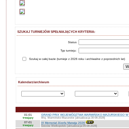
SZUKAJ TURNIEJÓW SPEŁNIAJĄCYCH KRYTERIA:
Status
Typ turnieju:
Szukaj w całej bazie (turnieje z 2026 roku i archiwalne z poprzednich lat)
Kalendarz/archiwum
01-01
GRAND PRIX WOJEWÓDZTWA WARMIŃSKO-MAZURSKIEGO W 
trwający
Woj. Warmińsko-Mazurskie [aktualizacja:30-06-2026]
07-01
IX Memoriał Józefa Matwija 2026
trwający
Gorzów Wielkopolski [aktualizacja:05-08-2026]