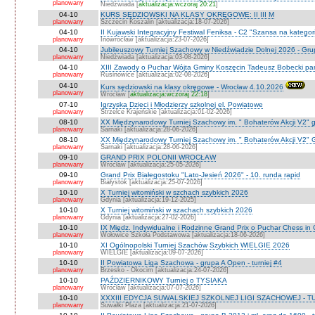
planowany
Niedźwiada [
aktualizacja:wczoraj 20:21
]
04-10
KURS SĘDZIOWSKI NA KLASY OKRĘGOWE: II III M
planowany
Szczecin Koszalin [aktualizacja:18-07-2026]
04-10
II Kujawski Integracyjny Festiwal Feniksa - C2 "Szansa na kategor
planowany
Inowrocław [aktualizacja:23-07-2026]
04-10
Jubileuszowy Turniej Szachowy w Niedźwiadzie Dolnej 2026 - Gr
planowany
Niedżwiada [aktualizacja:03-08-2026]
04-10
XIII Zawody o Puchar Wójta Gminy Koszęcin Tadeusz Bobecki pam
planowany
Rusinowice [aktualizacja:02-08-2026]
04-10
Kurs sędziowski na klasy okręgowe - Wrocław 4.10.2026
planowany
Wrocław [
aktualizacja:wczoraj 22:18
]
07-10
Igrzyska Dzieci i Młodzierzy szkolnej el. Powiatowe
planowany
Strzelce Krajeńskie [aktualizacja:01-02-2026]
08-10
XX Międzynarodowy Turniej Szachowy im. " Bohaterów Akcji V2" g
planowany
Sarnaki [aktualizacja:28-06-2026]
08-10
XX Międzynarodowy Turniej Szachowy im. " Bohaterów Akcji V2" 
planowany
Sarnaki [aktualizacja:28-06-2026]
09-10
GRAND PRIX POLONII WROCŁAW
planowany
Wrocław [aktualizacja:25-05-2026]
09-10
Grand Prix Białegostoku "Lato-Jesień 2026" - 10. runda rapid
planowany
Białystok [aktualizacja:25-07-2026]
10-10
X Turniej witomiński w szchach szybkich 2026
planowany
Gdynia [aktualizacja:19-12-2025]
10-10
X Turniej witomiński w szachach szybkich 2026
planowany
Gdynia [aktualizacja:27-02-2026]
10-10
IX Międz. Indywidualne i Rodzinne Grand Prix o Puchar Chess i
planowany
Wołowice Szkoła Podstawowa [aktualizacja:18-06-2026]
10-10
XI Ogólnopolski Turniej Szachów Szybkich WIELGIE 2026
planowany
WIELGIE [aktualizacja:09-07-2026]
10-10
II Powiatowa Liga Szachowa - grupa A Open - turniej #4
planowany
Brzesko - Okocim [aktualizacja:24-07-2026]
10-10
PAŹDZIERNIKOWY Turniej o TYSIAKA
planowany
Wrocław [aktualizacja:07-07-2026]
10-10
XXXIII EDYCJA SUWALSKIEJ SZKOLNEJ LIGI SZACHOWEJ - TU
planowany
Suwałki Plaza [aktualizacja:21-07-2026]