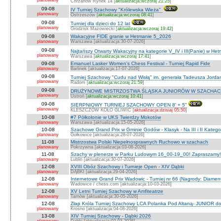
planowany
Chrzanów Rynek 14 [
aktualizacja:wczoraj 21:25
]
09-08
IV Turniej Szachowy "Królewska Wieża"
planowany
Ostrzeszów [
aktualizacja:wczoraj 08:41
]
09-08
Turniej dla dzieci do 12 lat
planowany
Grodzisk Mazowiecki [
aktualizacja:wczoraj 19:42
]
09-08
Wakacyjne FIDE granie w Hetmanie 5_2026
planowany
Warszawa [aktualizacja:30-07-2026]
09-08
Najtańszy Otwarty Wakacyjny na kategorie V_IV i III(Panie) w He
planowany
Warszawa [
aktualizacja:wczoraj 17:41
]
09-08
Emanuel Lasker Women's Chess Festival - Turniej Rapid Fide
planowany
Barlinek [aktualizacja:17-07-2026]
09-08
Turniej Szachowy "Cudu nad Wisłą" im. generała Tadeusza Jord
planowany
Radom [
aktualizacja:wczoraj 21:59
]
09-08
DRUŻYNOWE MISTRZOSTWA ŚLĄSKA JUNIORÓW W SZACHACH S
planowany
Ustroń [
aktualizacja:wczoraj 10:41
]
09-08
SIERPNIOWY TURNIEJ SZACHOWY OPEN 8' + 5"
planowany
KLESZCZÓW KOŁO GLIWIC [
aktualizacja:dzisiaj 05:50
]
10-08
#7 Półkolonie w UKS Twierdzy Mokotów
planowany
Warszawa [aktualizacja:15-05-2026]
10-08
Szachowe Grand Prix w Gminie Godów - Klasyk - Na III i II Katego
planowany
Gołkowice [aktualizacja:28-07-2026]
11-08
Mistrzostwa Polski Niepełnosprawnych Ruchowo w szachach
planowany
Pokrzywna [aktualizacja:03-08-2026]
11-08
Szachy w plenerze w Parku Ludowym 16_00-19_00! Zapraszamy!
planowany
Lublin [aktualizacja:30-07-2026]
12-08
XVIII Obóz Szachowy i Turnieje Open - XIV Dąbki
planowany
DĄBKI [aktualizacja:29-04-2026]
12-08
Internetowe Grand Prix Wadowic - Turniej nr 66 (Nagrody: Diamen
planowany
Wadowice / chess.com [aktualizacja:10-03-2026]
12-08
XV Letni Turniej Szachowy w Amfiteatrze
planowany
Tarnów [aktualizacja:30-05-2026]
12-08
Złap Króla Turniej Szachowy LCA Polanka Pod Altaną- JUNIOR do 
planowany
Krosno [aktualizacja:04-08-2026]
13-08
XIV Turniej Szachowy - Dąbki 2026