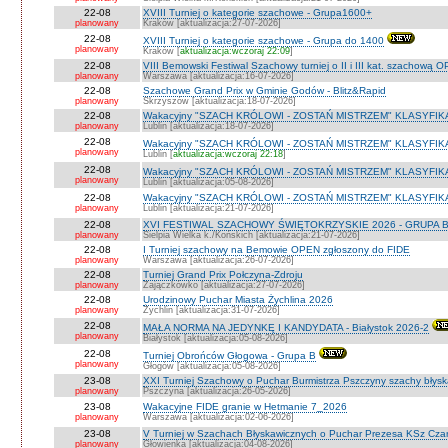
22-08
XVIII Turniej o kategorie szachowe - Grupa1600+
planowany
Kraków [aktualizacja:27-07-2026]
22-08
XVIII Turniej o kategorie szachowe - Grupa do 1400
planowany
Kraków [
aktualizacja:wczoraj 22:09
]
22-08
VIII Bemowski Festiwal Szachowy turniej o II i III kat. szachową 
planowany
Warszawa [aktualizacja:16-07-2026]
22-08
Szachowe Grand Prix w Gminie Godów - Blitz&Rapid
planowany
Skrzyszów [aktualizacja:18-07-2026]
22-08
Wakacyjny "SZACH KRÓLOWI - ZOSTAŃ MISTRZEM" KLASYFIK
planowany
Lublin [aktualizacja:18-07-2026]
22-08
Wakacyjny "SZACH KRÓLOWI - ZOSTAŃ MISTRZEM" KLASYFIK
planowany
Lublin [
aktualizacja:wczoraj 22:18
]
22-08
Wakacyjny "SZACH KRÓLOWI - ZOSTAŃ MISTRZEM" KLASYFI
planowany
Lublin [aktualizacja:05-08-2026]
22-08
Wakacyjny "SZACH KRÓLOWI - ZOSTAŃ MISTRZEM" KLASYFIKA
planowany
Lublin [aktualizacja:21-07-2026]
22-08
XVI FESTIWAL SZACHOWY ŚWIĘTOKRZYSKIE 2026 - GRUPA 
planowany
Sielpia Wielka k./Końskich [aktualizacja:21-07-2026]
22-08
I Turniej szachowy na Bemowie OPEN zgłoszony do FIDE
planowany
Warszawa [aktualizacja:26-07-2026]
22-08
Turniej Grand Prix Połczyna-Zdroju
planowany
Zajączkówko [aktualizacja:27-07-2026]
22-08
Urodzinowy Puchar Miasta Żychlina 2026
planowany
Żychlin [aktualizacja:31-07-2026]
22-08
MAŁA NORMA NA JEDYNKĘ I KANDYDATA - Białystok 2026-2
planowany
Białystok [aktualizacja:05-08-2026]
22-08
Turniej Obrońców Głogowa - Grupa B
planowany
Głogów [aktualizacja:05-08-2026]
23-08
XXI Turniej Szachowy o Puchar Burmistrza Pszczyny szachy błys
planowany
Pszczyna [aktualizacja:26-05-2026]
23-08
Wakacyjne FIDE granie w Hetmanie 7_2026
planowany
Warszawa [aktualizacja:02-06-2026]
23-08
V Turniej w Szachach Błyskawicznych o Puchar Prezesa KSz Cza
planowany
Głowienka [aktualizacja:04-08-2026]