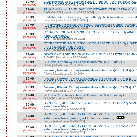
19-09
Świętokrzyska Liga Szachowa 2026 - Turniej III (A) - od 1600 PZ
planowany
Kielce [aktualizacja:26-07-2026]
19-09
PAWŁOWICKI KLASYFIKACYJNY OTWARTY TURNIEJ NA V IV i I
planowany
PAWŁOWICE [aktualizacja:24-06-2026]
19-09
III Mistrzostwa Polski Księgowych i Biegłych Rewidentów - turniej d
planowany
Białystok [aktualizacja:04-08-2026]
19-09
III Indywidualne Mistrzostwa Polski Księgowych i Biegłych Rewid
planowany
Białystok [aktualizacja:04-08-2026]
ROZPOCZĘCIE ROKU SZKOLNEGO 2026 ZE SŁUPSKĄ AKADEMIĄ 
19-09
kategorię kobiecą
planowany
Słupsk [aktualizacja:02-06-2026]
ROZPOCZĘCIE ROKU SZKOLNEGO 2026 ZE SŁUPSKĄ AKADEMIĄ
19-09
na I i k (zgłoszony do FIDE)
planowany
Słupsk [aktualizacja:03-07-2026]
19-09
SZACHOWE PORY ROKU W ŻYWCU - TURNIEJ LETNI 2026 dla dzie
planowany
ŻYWIEC [aktualizacja:25-07-2026]
19-09
IV Turniej Szachowy o Puchar Burmistrza Dukli - Turniej C
planowany
Dukla [aktualizacja:02-06-2026]
19-09
Jesienny Pilawski Turniej Weekendowy o Puchar �HUSARII� 2026
planowany
Pilawa [aktualizacja:22-06-2026]
19-09
Jesienny Pilawski Turniej Weekendowy o Puchar �HUSARII� 2026
planowany
Pilawa [aktualizacja:22-06-2026]
19-09
Jesienny Pilawski Turniej Weekendowy o Puchar �HUSARII� 2026
planowany
Pilawa [aktualizacja:28-05-2026]
19-09
IV Turniej Szachowy o Puchar Burmistrza Dukli - Turniej A
planowany
Dukla [aktualizacja:02-06-2026]
ROZPOCZĘCIE ROKU SZKOLNEGO 2026 ZE SŁUPSKĄ AKADEMI
19-09
kategorię kobiecą
planowany
Słupsk [aktualizacja:02-06-2026]
ROZPOCZĘCIE ROKU SZKOLNEGO 2026 ZE SŁUPSKĄ AKADEMI
19-09
kategorię kobiecą (juniorzy od 13 lat oraz seniorzy)
planowany
Słupsk [aktualizacja:05-08-2026]
ROZPOCZĘCIE ROKU SZKOLNEGO 2025 ZE SŁUPSKĄ AKADEMI
19-09
kategorię kobiecą (juniorzy do 12 lat)
planowany
Słupsk [aktualizacja:02-06-2026]
19-09
PAWŁOWICKI OTWARTY TURNIEJ dla DZIECI do LAT 13 o III II i I