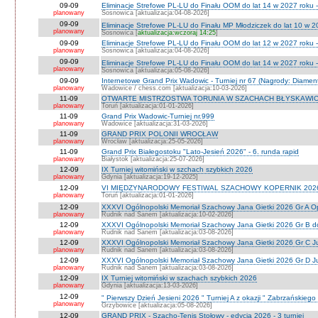
09-09
Eliminacje Strefowe PL-LU do Finału OOM do lat 14 w 2027 roku 
planowany
Sosnowica [aktualizacja:04-08-2026]
09-09
Eliminacje Strefowe PL-LU do Finału MP Młodziczek do lat 10 w 2
planowany
Sosnowica [
aktualizacja:wczoraj 14:25
]
09-09
Eliminacje Strefowe PL-LU do Finału OOM do lat 12 w 2027 roku 
planowany
Sosnowica [aktualizacja:04-08-2026]
09-09
Eliminacje Strefowe PL-LU do Finału OOM do lat 14 w 2027 roku 
planowany
Sosnowica [aktualizacja:05-08-2026]
09-09
Internetowe Grand Prix Wadowic - Turniej nr 67 (Nagrody: Diamen
planowany
Wadowice / chess.com [aktualizacja:10-03-2026]
11-09
OTWARTE MISTRZOSTWA TORUNIA W SZACHACH BŁYSKAWIC
planowany
Toruń [aktualizacja:01-01-2026]
11-09
Grand Prix Wadowic-Turniej nr.999
planowany
Wadowice [aktualizacja:31-03-2026]
11-09
GRAND PRIX POLONII WROCŁAW
planowany
Wrocław [aktualizacja:25-05-2026]
11-09
Grand Prix Białegostoku "Lato-Jesień 2026" - 6. runda rapid
planowany
Białystok [aktualizacja:25-07-2026]
12-09
IX Turniej witomiński w szchach szybkich 2026
planowany
Gdynia [aktualizacja:19-12-2025]
12-09
VI MIĘDZYNARODOWY FESTIWAL SZACHOWY KOPERNIK 202
planowany
Toruń [aktualizacja:01-01-2026]
12-09
XXXVI Ogólnopolski Memoriał Szachowy Jana Gietki 2026 Gr A 
planowany
Rudnik nad Sanem [aktualizacja:10-02-2026]
12-09
XXXVI Ogólnopolski Memoriał Szachowy Jana Gietki 2026 Gr B 
planowany
Rudnik nad Sanem [aktualizacja:03-08-2026]
12-09
XXXVI Ogólnopolski Memoriał Szachowy Jana Gietki 2026 Gr C Ju
planowany
Rudnik nad Sanem [aktualizacja:03-08-2026]
12-09
XXXVI Ogólnopolski Memoriał Szachowy Jana Gietki 2026 Gr D Jun.
planowany
Rudnik nad Sanem [aktualizacja:03-08-2026]
12-09
IX Turniej witomiński w szachach szybkich 2026
planowany
Gdynia [aktualizacja:13-03-2026]
12-09
" Pierwszy Dzień Jesieni 2026 " Turniej A z okazji " Zabrzańskiego
planowany
Grzybowice [aktualizacja:05-08-2026]
12-09
GRAND PRIX - Szacho-Tenis Stołowy - edycja 2026 - 3 turniej