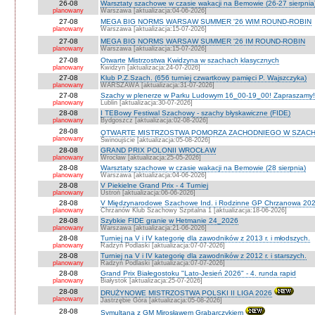
26-08
Warsztaty szachowe w czasie wakacji na Bemowie (26-27 sierpnia
planowany
Warszawa [aktualizacja:04-06-2026]
27-08
MEGA BIG NORMS WARSAW SUMMER '26 WIM ROUND-ROBIN
planowany
Warszawa [aktualizacja:15-07-2026]
27-08
MEGA BIG NORMS WARSAW SUMMER '26 IM ROUND-ROBIN
planowany
Warszawa [aktualizacja:15-07-2026]
27-08
Otwarte Mistrzostwa Kwidzyna w szachach klasycznych
planowany
Kwidzyn [aktualizacja:24-07-2026]
27-08
Klub P.Z.Szach. (656 turniej czwartkowy pamięci P. Wajszczyka)
planowany
WARSZAWA [aktualizacja:31-07-2026]
27-08
Szachy w plenerze w Parku Ludowym 16_00-19_00! Zapraszamy!
planowany
Lublin [aktualizacja:30-07-2026]
28-08
I TEBowy Festiwal Szachowy - szachy błyskawiczne (FIDE)
planowany
Bydgoszcz [aktualizacja:02-08-2026]
28-08
OTWARTE MISTRZOSTWA POMORZA ZACHODNIEGO W SZACH
planowany
Świnoujście [aktualizacja:05-08-2026]
28-08
GRAND PRIX POLONII WROCŁAW
planowany
Wrocław [aktualizacja:25-05-2026]
28-08
Warsztaty szachowe w czasie wakacji na Bemowie (28 sierpnia)
planowany
Warszawa [aktualizacja:04-06-2026]
28-08
V Piekielne Grand Prix - 4 Turniej
planowany
Ustroń [aktualizacja:06-06-2026]
28-08
V Międzynarodowe Szachowe Ind. i Rodzinne GP Chrzanowa 202
planowany
Chrzanów Klub Szachowy Szpitalna 1 [aktualizacja:18-06-2026]
28-08
Szybkie FIDE granie w Hetmanie 24_2026
planowany
Warszawa [aktualizacja:21-06-2026]
28-08
Turniej na V i IV kategorię dla zawodników z 2013 r. i młodszych.
planowany
Radzyń Podlaski [aktualizacja:07-07-2026]
28-08
Turniej na V i IV kategorię dla zawodników z 2012 r. i starszych.
planowany
Radzyń Podlaski [aktualizacja:07-07-2026]
28-08
Grand Prix Białegostoku "Lato-Jesień 2026" - 4. runda rapid
planowany
Białystok [aktualizacja:25-07-2026]
28-08
DRUŻYNOWE MISTRZOSTWA POLSKI II LIGA 2026
planowany
Jastrzębie Góra [aktualizacja:05-08-2026]
28-08
Symultana z GM Mirosławem Grabarczykiem