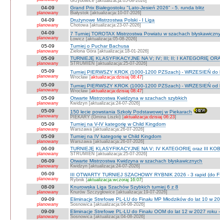
Grzybowice [aktualizacja:05-08-2026]
04-09
Grand Prix Białegostoku "Lato-Jesień 2026" - 5. runda blitz
planowany
Białystok [aktualizacja:10-07-2026]
04-09
Drużynowe Mistrzostwa Polski - I Liga
planowany
Chotowa [aktualizacja:23-07-2026]
04-09
7 Turniej TOROTAX Mistrzostwa Powiatu w szachach błyskawiczn
planowany
Łowicz [aktualizacja:05-08-2026]
05-09
Turniej o Puchar Bachusa
planowany
Zielona Góra [aktualizacja:18-01-2026]
05-09
TURNIEJE KLASYFIKACYJNE NA V; IV; III; II; I KATEGORIĘ OR
planowany
STRUMIEŃ [aktualizacja:25-07-2026]
05-09
Turniej PIERWSZY KROK (1000-1200 PZSzach) - WRZESIEŃ do l
planowany
Wrocław [
aktualizacja:dzisiaj 08:47
]
05-09
Turniej PIERWSZY KROK (1000-1200 PZSzach) - WRZESIEŃ od l
planowany
Wrocław [
aktualizacja:dzisiaj 08:47
]
05-09
Otwarte Mistrzostwa Kwidzyna w szachach szybkich
planowany
Kwidzyn [aktualizacja:24-07-2026]
05-09
150 lecie powstania Szkoły Podstawowej w Piekarach
planowany
PIEKARY (Gmina Liszki) [
aktualizacja:dzisiaj 06:23
]
05-09
Turniej na V-IV kategorię w Child Kingdom
planowany
Warszawa [aktualizacja:26-07-2026]
05-09
Turniej na IV kategorię w Child Kingdom
planowany
Warszawa [aktualizacja:26-07-2026]
06-09
TURNIEJE KLASYFIKACYJNE NA V; IV KATEGORIĘ oraz III KOB
planowany
STRUMIEŃ [aktualizacja:25-07-2026]
06-09
Otwarte Mistrzostwa Kwidzyna w szachach błyskawicznych
planowany
Kwidzyn [aktualizacja:24-07-2026]
06-09
III OTWARTY TURNIEJ SZACHOWY RYBNIK 2026 - 3 rapid (do F
planowany
Rybnik [
aktualizacja:wczoraj 16:07
]
08-09
Knurowska Liga Szachów Szybkich turniej 6 z 8
planowany
Knurów Szczygłowice [aktualizacja:19-07-2026]
09-09
Eliminacje Strefowe PL-LU do Finału MP Młodzików do lat 10 w 20
planowany
Sosnowica [aktualizacja:04-08-2026]
09-09
Eliminacje Strefowe PL-LU do Finału OOM do lat 12 w 2027 roku -
planowany
Sosnowica [aktualizacja:04-08-2026]