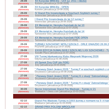
26-09
XII Koneckie MINI-Elo - U15 (ur. 2011 i młodsi)
planowany
Końskie [aktualizacja:19-06-2026]
26-09
XII Koneckie MINI-Elo - OPEN
planowany
Końskie [aktualizacja:19-06-2026]
26-09
IV Grand Prix Inowrocławia w Szachach Szybkich turniej 7
planowany
Inowrocław [aktualizacja:28-06-2026]
26-09
I Grand Prix Inowrocławia do lat 12 turniej 7
planowany
Inowrocław [aktualizacja:28-06-2026]
26-09
XX Memoriał im. Henryka Karnówki do lat 10
planowany
Tarnowskie Góry [aktualizacja:22-07-2026]
26-09
XX Memoriał im. Henryka Karnówki do lat 14
planowany
Tarnowskie Góry [aktualizacja:22-07-2026]
26-09
XX Memoriał im. Henryka Karnówki FIDE OPEN
planowany
Tarnowskie Góry [aktualizacja:22-07-2026]
26-09
TURNIEJ SZACHOWY WITAJ SZKOŁO - ORLE GNIAZDO 26.09.2
planowany
POZNAŃ [aktualizacja:14-07-2026]
26-09
XXXIII EDYCJA SUWALSKIEJ SZKOLNEJ LIGI SZACHOWEJ - TU
planowany
Suwałki Plaza [aktualizacja:21-07-2026]
27-09
VIII Turniej błyskawiczny Klubu Marynarki Wojennej 2026
planowany
Gdynia [aktualizacja:01-08-2026]
27-09
VII Dymok Żory CUP (do FIDE)
planowany
Żory [aktualizacja:24-03-2026]
27-09
" Pierwszy Dzień Jesieni 2026 " Turniej F w szachach szybkich z 
planowany
Grzybowice [aktualizacja:05-08-2026]
27-09
" Pierwszy Dzień Jesieni 2026 " Turniej G z okazji "Zabrzańskiego
planowany
Grzybowice [aktualizacja:05-08-2026]
27-09
" Pierwszy Dzień Jesieni 2026 " Turniej H z okazji "Zabrzańskiego
planowany
Grzybowice [aktualizacja:05-08-2026]
30-09
Nocne Internetowe Grand Prix Wadowic - Turniej nr 21
planowany
Wadowice / chess.com [aktualizacja:10-03-2026]
02-10
Grand Prix Wadowic-Turniej nr.1003 (turniej z normami na 5 i 4 kat
planowany
Wadowice [aktualizacja:31-03-2026]
02-10
GRAND PRIX POLONII WROCŁAW