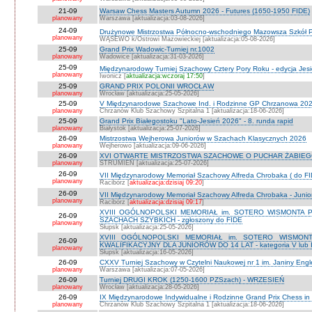
21-09
Warsaw Chess Masters Autumn 2026 - Futures (1650-1950 FIDE)
planowany
Warszawa [aktualizacja:03-08-2026]
24-09
Drużynowe Mistrzostwa Północno-wschodniego Mazowsza Szkół
planowany
WĄSEWO k/Ostrowi Mazowieckiej [aktualizacja:05-08-2026]
25-09
Grand Prix Wadowic-Turniej nr.1002
planowany
Wadowice [aktualizacja:31-03-2026]
25-09
Międzynarodowy Turniej Szachowy Cztery Pory Roku - edycja Jes
planowany
Iwonicz [
aktualizacja:wczoraj 17:50
]
25-09
GRAND PRIX POLONII WROCŁAW
planowany
Wrocław [aktualizacja:25-05-2026]
25-09
V Międzynarodowe Szachowe Ind. i Rodzinne GP Chrzanowa 2026
planowany
Chrzanów Klub Szachowy Szpitalna 1 [aktualizacja:18-06-2026]
25-09
Grand Prix Białegostoku "Lato-Jesień 2026" - 8. runda rapid
planowany
Białystok [aktualizacja:25-07-2026]
26-09
Mistrzostwa Wejherowa Juniorów w Szachach Klasycznych 2026
planowany
Wejherowo [aktualizacja:09-06-2026]
26-09
XVI OTWARTE MISTRZOSTWA SZACHOWE O PUCHAR ŻABIEGO K
planowany
STRUMIEŃ [aktualizacja:25-07-2026]
26-09
VII Międzynarodowy Memoriał Szachowy Alfreda Chrobaka ( do FI
planowany
Racibórz [
aktualizacja:dzisiaj 09:20
]
26-09
VII Międzynarodowy Memoriał Szachowy Alfreda Chrobaka - Junior
planowany
Racibórz [
aktualizacja:dzisiaj 09:17
]
XVIII OGÓLNOPOLSKI MEMORIAŁ im. SOTERO WISMONTA 
26-09
SZACHACH SZYBKICH - zgłoszony do FIDE
planowany
Słupsk [aktualizacja:25-05-2026]
XVIII OGÓLNOPOLSKI MEMORIAŁ im. SOTERO WISMON
26-09
KWALIFIKACYJNY DLA JUNIORÓW DO 14 LAT - kategoria V lub IV 
planowany
Słupsk [aktualizacja:16-05-2026]
26-09
CXXV Turniej Szachowy w Czytelni Naukowej nr 1 im. Janiny Engler
planowany
Warszawa [aktualizacja:07-05-2026]
26-09
Turniej DRUGI KROK (1250-1600 PZSzach) - WRZESIEŃ
planowany
Wrocław [aktualizacja:28-05-2026]
26-09
IX Międzynarodowe Indywidualne i Rodzinne Grand Prix Chess i
planowany
Chrzanów Klub Szachowy Szpitalna 1 [aktualizacja:18-06-2026]