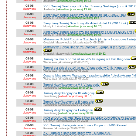
planowany
Jordanów [
aktualizacja:wczoraj 19:43
]
08-08
XVIII Turniej Szachowy o Puchar Starosty Suskiego (rocznik 2017 
planowany
Jordanów [
aktualizacja:wczoraj 13:26
]
08-08
Sierpniowy Turniej Szachowy dla dzieci do lat 9 (2017 i mł.)
planowany
Mosty k. Lęborka [
aktualizacja:wczoraj 16:57
]
08-08
Sierpniowy Turniej Szachowy dla dzieci do lat 12 (2014 i mł.)
planowany
Mosty k. Lęborka [
aktualizacja:wczoraj 16:57
]
08-08
Sierpniowy Turniej Szachowy dla młodzieży do lat 16 (2010 i mł.)
planowany
Mosty k. Lęborka [
aktualizacja:wczoraj 16:58
]
08-08
Mistrzostwa Polski Rodzin w Szachach (drużyny 2-osobowe I miejs
planowany
Grodzisk Mazowieckiz [aktualizacja:04-08-2026]
Mistrzostwa Polski Rodzin w Szachach - grupa B (drużyny 2-osobo
08-08
planowany
Grodzisk Mazowiecki [
aktualizacja:wczoraj 19:32
]
08-08
Turniej dla dzieci do 14 lat na V-IV kategorię w Child Kingdom
planowany
Warszawa [aktualizacja:05-08-2026]
08-08
Turniej dla dzieci do 14 lat na IV kategorię w Child Kingdom
planowany
Warszawa [aktualizacja:05-08-2026]
08-08
Otwarte Mistrzostwa Warszawy - szachy szybkie / błyskawiczne / k
planowany
Warszawa [aktualizacja:27-07-2026]
08-08
Turniej klasyfikacyjny na V i IV kategorię
planowany
Tarnobrzeg [
aktualizacja:wczoraj 09:51
]
08-08
Turniej klasyfikacyjny na III kategorię
planowany
Tarnobrzeg [
aktualizacja:dzisiaj 08:37
]
08-08
Turniej klasyfikacyjny na II kategorię
planowany
Tarnobrzeg [aktualizacja:05-08-2026]
08-08
Turniej klasyfikaxyjny na I kategorię
planowany
Tarnobrzeg [
aktualizacja:wczoraj 09:20
]
08-08
INDYWIDUALNE MISTRZOSTWA ŚLĄSKA JUNIORÓW W SZACHAC
planowany
USTROŃ [aktualizacja:25-07-2026]
08-08
XVII Turniej o kategorie szachowe - Grupa do 1400 Pzszach
planowany
Kraków [aktualizacja:27-07-2026]
08-08
XVII Turniej o kategorie szachowe - Grupa1600+