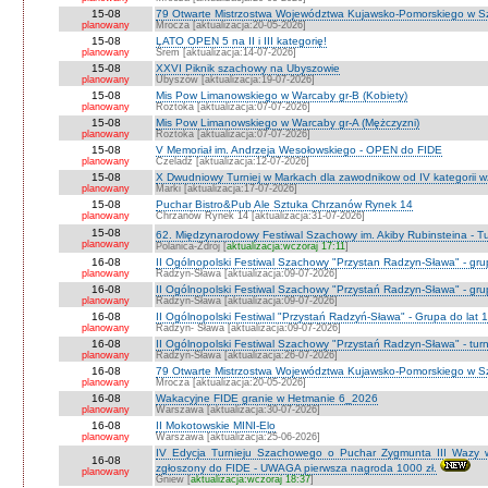
15-08
79 Otwarte Mistrzostwa Województwa Kujawsko-Pomorskiego w Sz
planowany
Mrocza [aktualizacja:20-05-2026]
15-08
LATO OPEN 5 na II i III kategorię!
planowany
Śrem [aktualizacja:14-07-2026]
15-08
XXVI Piknik szachowy na Ubyszowie
planowany
Ubyszów [aktualizacja:19-07-2026]
15-08
Mis Pow Limanowskiego w Warcaby gr-B (Kobiety)
planowany
Roztoka [aktualizacja:07-07-2026]
15-08
Mis Pow Limanowskiego w Warcaby gr-A (Mężczyzni)
planowany
Roztoka [aktualizacja:07-07-2026]
15-08
V Memoriał im. Andrzeja Wesołowskiego - OPEN do FIDE
planowany
Czeladź [aktualizacja:12-07-2026]
15-08
X Dwudniowy Turniej w Markach dla zawodnikow od IV kategorii 
planowany
Marki [aktualizacja:17-07-2026]
15-08
Puchar Bistro&Pub Ale Sztuka Chrzanów Rynek 14
planowany
Chrzanów Rynek 14 [aktualizacja:31-07-2026]
15-08
62. Międzynarodowy Festiwal Szachowy im. Akiby Rubinsteina - Tu
planowany
Polanica-Zdrój [
aktualizacja:wczoraj 17:11
]
16-08
II Ogólnopolski Festiwal Szachowy "Przystan Radzyn-Sława" - gr
planowany
Radzyn-Sława [aktualizacja:09-07-2026]
16-08
II Ogólnopolski Festiwal Szachowy "Przystań Radzyn-Sława" - gru
planowany
Radzyn-Sława [aktualizacja:09-07-2026]
16-08
II Ogólnopolski Festiwal "Przystań Radzyń-Sława" - Grupa do lat 
planowany
Radzyn- Sława [aktualizacja:09-07-2026]
16-08
II Ogólnopolski Festiwal Szachowy "Przystań Radzyn-Sława" - turni
planowany
Radzyń-Sława [aktualizacja:26-07-2026]
16-08
79 Otwarte Mistrzostwa Województwa Kujawsko-Pomorskiego w Sz
planowany
Mrocza [aktualizacja:20-05-2026]
16-08
Wakacyjne FIDE granie w Hetmanie 6_2026
planowany
Warszawa [aktualizacja:30-07-2026]
16-08
II Mokotowskie MINI-Elo
planowany
Warszawa [aktualizacja:25-06-2026]
IV Edycja Turnieju Szachowego o Puchar Zygmunta III Wazy w
16-08
zgłoszony do FIDE - UWAGA pierwsza nagroda 1000 zł.
planowany
Gniew [
aktualizacja:wczoraj 18:37
]