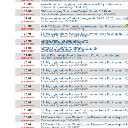
planowany
Dąbki [aktualizacja:02-03-2026]
13-08
www.oboz-szachowy.pl podczas Memoriału Akiby Rubinsteina
planowany
Polanica Zdrój [aktualizacja:21-04-2026]
13-08
Obóz wakacyjny Szachowej Dwójki (10 dni - 2 399 zł)
planowany
Stare Kaleńsko (Pojezierze Drawskie) [aktualizacja:14-06-2026]
13-08
Szachy w plenerze w Parku Ludowym 16_00-19_00! Zapraszamy!
planowany
Lublin [aktualizacja:30-07-2026]
13-08
Klub P.Z.Szach. (654 turniej czwartkowy pamięci P. Wajszczyka)
planowany
Warszawa [aktualizacja:05-08-2026]
14-08
62. Międzynarodowy Festiwal Szachowy im. Akiby Rubinsteina - Tu
planowany
Polanica-Zdrój [aktualizacja:08-05-2026]
14-08
GRAND PRIX POLONII WROCŁAW
planowany
Wrocław [aktualizacja:25-05-2026]
14-08
Szybkie FIDE granie w Hetmanie 22_2026
planowany
Warszawa [aktualizacja:21-06-2026]
14-08
Grand Prix Białegostoku "Lato-Jesień 2026" - 2. runda rapid
planowany
Białystok [aktualizacja:25-07-2026]
15-08
62. Międzynarodowy Festiwal Szachowy im. Akiby Rubinsteina - O
planowany
Polanica-Zdrój [aktualizacja:08-05-2026]
15-08
62. Międzynarodowy Festiwal Szachowy im. Akiby Rubinsteina - 
planowany
Polanica-Zdrój [aktualizacja:08-05-2026]
15-08
62. Międzynarodowy Festiwal Szachowy im. Akiby Rubinsteina - O
planowany
Polanica-Zdrój [aktualizacja:08-05-2026]
15-08
62. Międzynarodowy Festiwal Szachowy im. Akiby Rubinsteina - O
planowany
Polanica-Zdrój [aktualizacja:09-05-2026]
15-08
62. Międzynarodowy Festiwal Szachowy im. Akiby Rubinsteina - O
planowany
Polanica-Zdrój [aktualizacja:08-05-2026]
15-08
62. Międzynarodowy Festiwal Szachowy im. Akiby Rubinsteina - 
planowany
Polanica-Zdrój [aktualizacja:09-05-2026]
15-08
62. Międzynarodowy Festiwal Szachowy im. Akiby Rubinsteina - 
planowany
Polanica-Zdrój [aktualizacja:09-05-2026]
15-08
79 Otwarte Mistrzostwa Województwa Kujawsko-Pomorskiego w S
planowany
Mrocza [aktualizacja:20-05-2026]
15-08
79 Otwarte Mistrzostwa Województwa Kujawsko-Pomorskiego w 
planowany
Mrocza [aktualizacja:20-05-2026]