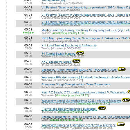
03-08
Turniej Wakacyjny
07-08
Kwidzyn [aktualizacja:20-07-2026]
04-08
VII Festiwal "Szachy w Ustroniu łączą pokolenia" 2026 - Grupa D (
07-08
Ustroń [aktualizacja:03-07-2026]
04-08
VII Festiwal "Szachy w Ustroniu łączą pokolenia" 2026 - Grupa E (
07-08
Ustroń [aktualizacja:03-07-2026]
04-08
VII Festiwal "Szachy w Ustroniu łączą pokolenia" 2026 - Grupa F (
07-08
Ustroń [aktualizacja:03-07-2026]
05-08
Międzynarodowy Turniej Szachowy Cztery Pory Roku - edycja Let
trwający
Iwonicz [
aktualizacja:wczoraj 17:50
]
05-08
XVIII Międzynarodowy Turniej Szachowy im. J. Zukertorta - RAPI
05-08
Lublin [aktualizacja:05-08-2026]
05-08
XIII Letni Turniej Szachowy w Amfiteatrze
05-08
Tarnów [aktualizacja:30-05-2026]
05-08
44 Turniej Szach-Matowy
05-08
Wiśniowa [aktualizacja:05-08-2026]
05-08
XXV Szachowa Środa
05-08
Bytów [aktualizacja:05-08-2026]
05-08
Szachowy Turniej Przyjaźni ZBĄSZYŃ - MAJORKA 2026
05-08
Zbąszyń [aktualizacja:05-08-2026]
06-08
Wieczorny Blitz Anderssena | Festiwal Szachowy im. Adolfa Ande
06-08
Wrocław [aktualizacja:25-05-2026]
06-08
European Shogi Championship - Team Tournament
06-08
Paderborn [aktualizacja:07-07-2026]
06-08
Klub P.Z.Szach. (653 turniej czwartkowy pamięci P. Wajszczyka)
06-08
Warszawa [
aktualizacja:wczoraj 21:27
]
06-08
Wakacyjny turniej dla młodzieży ur 2011 i młodsi w Miszewie
06-08
PŁOCK-Miszewo Murowane [
aktualizacja:wczoraj 13:40
]
06-08
I Turniej dla dzieci w bibliotece publicznej
06-08
Świnoujście [
aktualizacja:wczoraj 17:44
]
06-08
Szachy w plenerze w Parku Ludowym 16_00-19_00! Zapraszamy!
06-08
Lublin [
aktualizacja:wczoraj 18:02
]
06-08
Wakacyjny turniej na II kategorię szachową w Ostrołęce
07-08
Ostrołęka Park Wodny AQARIUM [aktualizacja:05-08-2026]