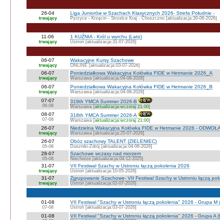
26-04
Liga Juniorów w Szachach Klasycznych 2026- Strefa Południe -
trwający
Pyrzyce - Krzęcin - Strzelce Kraj - Choszczno [aktualizacja:30-06-2026]
11-06
1 KUŹNIA - Król u wyrchu (Lato)
trwający
Ustroń [aktualizacja:31-07-2026]
06-07
Wakacyjne Kursy Szachowe
trwający
ONLINE [aktualizacja:03-07-2026]
06-07
Poniedziałkowa Wakacyjna Kołówka FIDE w Hetmanie 2026_A
trwający
Warszawa [aktualizacja:04-08-2026]
06-07
Poniedziałkowa Wakacyjna Kołówka FIDE w Hetmanie 2026_B
trwający
Warszawa [aktualizacja:04-08-2026]
07-07
319th YMCA Summer 2026-B
06-08
Warszawa [
aktualizacja:wczoraj 21:00
]
08-07
318th YMCA Summer 2026-A
07-08
Warszawa [
aktualizacja:wczoraj 21:00
]
26-07
Niedzielna Wakacyjna Kołówka FIDE w Hetmanie 2026 - ODWOŁ
trwający
Warszawa [aktualizacja:25-07-2026]
26-07
Obóz szachowy TALENT (ZIELENIEC)
05-08
Duszniki-Zdrój [aktualizacja:04-06-2026]
28-07
Szachowe wczasy nad morzem
05-08
Niechorze [aktualizacja:04-12-2025]
31-07
VII Festiwal Szachy w Ustroniu łączą pokolenia 2026
trwający
Ustroń [aktualizacja:10-05-2026]
31-07
Zgrupowanie Szachowe- VII Festiwal Szachy w Ustroniu łączą po
trwający
Ustroń [aktualizacja:02-07-2026]
01-08
VII Festiwal "Szachy w Ustroniu łączą pokolenia" 2026 - Grupa M
07-08
Ustroń [aktualizacja:03-07-2026]
01-08
VII Festiwal "Szachy w Ustroniu łączą pokolenia" 2026 - Grupa A