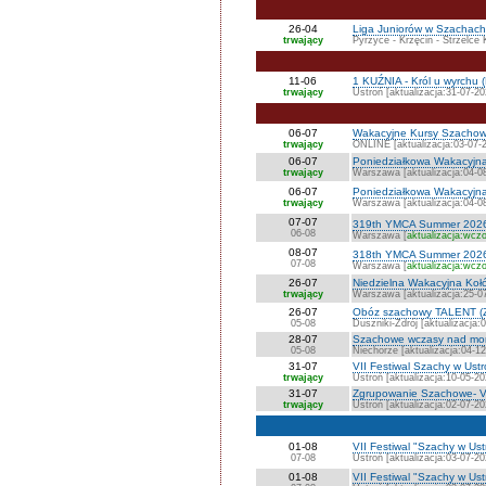
26-04
Liga Juniorów w Szachach 
trwający
Pyrzyce - Krzęcin - Strzelce 
11-06
1 KUŹNIA - Król u wyrchu (
trwający
Ustroń [aktualizacja:31-07-20
06-07
Wakacyjne Kursy Szacho
trwający
ONLINE [aktualizacja:03-07-
06-07
Poniedziałkowa Wakacyjn
trwający
Warszawa [aktualizacja:04-0
06-07
Poniedziałkowa Wakacyjn
trwający
Warszawa [aktualizacja:04-0
07-07
319th YMCA Summer 202
06-08
Warszawa [
aktualizacja:wczo
08-07
318th YMCA Summer 202
07-08
Warszawa [
aktualizacja:wczo
26-07
Niedzielna Wakacyjna K
trwający
Warszawa [aktualizacja:25-0
26-07
Obóz szachowy TALENT (
05-08
Duszniki-Zdrój [aktualizacja:
28-07
Szachowe wczasy nad mo
05-08
Niechorze [aktualizacja:04-1
31-07
VII Festiwal Szachy w Ust
trwający
Ustroń [aktualizacja:10-05-20
31-07
Zgrupowanie Szachowe- VI
trwający
Ustroń [aktualizacja:02-07-20
01-08
VII Festiwal "Szachy w Us
07-08
Ustroń [aktualizacja:03-07-20
01-08
VII Festiwal "Szachy w Us