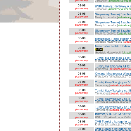
planowany
Jordanów [
aktualizacja:wczor
08-08
XVIII Turniej Szachowy o P
planowany
Jordanów [
aktualizacja:wczor
08-08
Sierpniowy Turniej Szachowy
planowany
Mosty k. Lęborka [
aktualizac
08-08
Sierpniowy Turniej Szachow
planowany
Mosty k. Lęborka [
aktualizac
08-08
Sierpniowy Turniej Szachow
planowany
Mosty k. Lęborka [
aktualizac
08-08
Mistrzostwa Polski Rodzin
planowany
Grodzisk Mazowieckiz [
aktua
Mistrzostwa Polski Rodzin
08-08
planowany
Grodzisk Mazowiecki [
aktual
08-08
Turniej dla dzieci do 14 l
planowany
Warszawa [aktualizacja:05-0
08-08
Turniej dla dzieci do 14 l
planowany
Warszawa [
aktualizacja:dzisi
08-08
Otwarte Mistrzostwa Warsza
planowany
Warszawa [aktualizacja:27-0
08-08
Turniej klasyfikacyjny na V
planowany
Tarnobrzeg [
aktualizacja:dzis
08-08
Turniej klasyfikacyjny na II
planowany
Tarnobrzeg [
aktualizacja:dzis
08-08
Turniej klasyfikacyjny na II
planowany
Tarnobrzeg [aktualizacja:05-
08-08
Turniej klasyfikaxyjny na I
planowany
Tarnobrzeg [
aktualizacja:dzis
08-08
INDYWIDUALNE MISTRZO
planowany
USTROŃ [aktualizacja:25-07
08-08
XVII Turniej o kategorie 
planowany
Kraków [aktualizacja:27-07-2
08-08
XVII Turniej o kategorie 