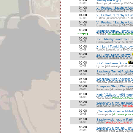
03-08
Turniej Wakacyjny
07-08
Kwidzyn [aktualizacja:20-07-
04-08
VII Festiwal "Szachy w Ust
07-08
Ustroń [aktualizacja:03-07-20
04-08
VII Festiwal "Szachy w Ust
07-08
Ustroń [aktualizacja:03-07-20
04-08
VII Festiwal "Szachy w Ust
07-08
Ustroń [aktualizacja:03-07-20
05-08
Międzynarodowy Turniej S
trwający
Iwonicz [
aktualizacja:wczoraj
05-08
XVIII Międzynarodowy Turn
05-08
Lublin [aktualizacja:05-08-202
05-08
XIII Letni Turniej Szachow
05-08
Tarnów [aktualizacja:30-05-2
05-08
44 Turniej Szach-Matowy
05-08
Wiśniowa [aktualizacja:05-08
05-08
XXV Szachowa Środa
05-08
Bytów [aktualizacja:05-08-20
05-08
Szachowy Turniej Przyja
05-08
Zbąszyń [aktualizacja:05-08-
06-08
Wieczorny Blitz Anderssen
06-08
Wrocław [aktualizacja:25-05-
06-08
European Shogi Champion
06-08
Paderborn [aktualizacja:07-0
06-08
Klub P.Z.Szach. (653 turni
06-08
Warszawa [
aktualizacja:wczo
06-08
Wakacyjny turniej dla młod
06-08
Miszewo Murowane [
aktualiz
06-08
I Turniej dla dzieci w bibli
06-08
Świnoujście [
aktualizacja:wcz
06-08
Szachy w plenerze w Par
06-08
Lublin [
aktualizacja:dzisiaj 14
06-08
Wakacyjny turniej na II k
07-08
Ostrołęka Park Wodny AQAR