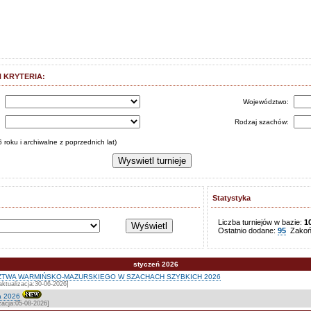
 KRYTERIA:
s
Województwo:
:
Rodzaj szachów:
 roku i archiwalne z poprzednich lat)
Statystyka
Liczba turniejów w bazie:
1
Ostatnio dodane:
95
Zakońc
styczeń 2026
TWA WARMIŃSKO-MAZURSKIEGO W SZACHACH SZYBKICH 2026
ktualizacja:30-06-2026]
a 2026
zacja:05-08-2026]