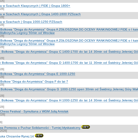
026]
na w Szachach Klasycznych | FIDE | Grupa 1800+
026]
zna w Szachach Klasycznych | Grupa 1400-1600 PZSzach
026]
zna w Szachach | Grupa 1000-1250 PZSzach
026]
lat Bolkowa "Droga do Arcymistrza" Grupa A ZGŁOSZONA DO OCENY RANKINGOWEJ FIDE o I kateg
 Wałbrzycha Legnicy 50min od Wrocław
026]
lat Bolkowa "Droga do Arcymistrza" Grupa A ZGŁOSZONA DO OCENY RANKINGOWEJ FIDE o I kateg
 Wałbrzycha Legnicy 50min od Wrocław
026]
lat Bolkowa "Droga do Arcymistrza" Grupa C 1400-1700 do lat 14 30min od Świdnicy Jeleniej G
026]
lat Bolkowa "Droga do Arcymistrza" Grupa D 1400-1700 do lat 11 30min od Świdnicy Jeleniej G
026]
at Bolkowa "Droga do Arcymistrza" Grupa E 1000-1250
026]
t Bolkow "Droga do Arcymistrza" Grupa F do lat 7
026]
at Bolkowa "Droga do Arcymistrza" Grupa G 1000-1250 open 30min od Świdnicy Jeleniej Góry Wa
026]
lat Bolkowa "Droga do Arcymistrza" Grupa H 1000-1250 do lat 14 30min od Świdnicy Jeleniej G
026]
hess Festival - Symultana z WGM Julią Antolak
2026]
6]
a Pomorza o Puchar Solidarności - Turniej błyskawiczny
-2026]
tuka Chrzanów Rynej 14