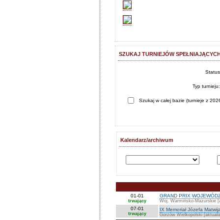
SZUKAJ TURNIEJÓW SPEŁNIAJĄCYCH
Statu
Typ turnieju
Szukaj w całej bazie (turnieje z 2026
Kalendarz/archiwum
01-01
GRAND PRIX WOJEWÓDZ
trwający
Woj. Warmińsko-Mazurskie [a
07-01
IX Memoriał Józefa Matwij
trwający
Gorzów Wielkopolski [aktuali