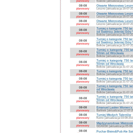
planowany
Kraków [aktualizacja:27-07-2
08-08
Otwarte Mistrzostwa Lesz
planowany
Leszno [aktualizacja:16-07-2
08-08
Otwarte Mistrzostwa Les
planowany
Leszno [aktualizacja:16-07-2
08-08
Otwarte Mistrzostwa Les
planowany
Leszno [aktualizacja:16-07-2
Turniej o kategorie 750 
08-08
od Świdnicy Jeleniej Góry
planowany
Bolków [aktualizacja:31-07-2
Turniej o kategorie 750 
08-08
od Świdnicy Jeleniej Góry
planowany
Bolków [aktualizacja:31-07-2
Turniej o kategorię 750 
08-08
50min od Wrocławia
planowany
Bolków [aktualizacja:31-07-2
Turniej o kategorię 750 
08-08
50min od Wrocławia
planowany
Bolków [aktualizacja:31-07-2
08-08
Turniej o kategorię 750 l
planowany
Bolków [aktualizacja:31-07-2
08-08
Turniej o kategorię 750 la
planowany
Bolków [aktualizacja:31-07-2
Turniej o kategorię 750 l
08-08
od Wrocławia
planowany
Bolków [aktualizacja:31-07-2
Turniej o kategorię 750 
08-08
50min od Wrocławia
planowany
Bolków [aktualizacja:31-07-2
08-08
Emanuel Lasker Women's C
planowany
Barlinek [aktualizacja:17-07-
08-08
Turniej Młodych Talentów
planowany
Kutno [aktualizacja:03-08-202
08-08
Międzynarodowe Mistrzostw
planowany
GDAŃSK [aktualizacja:05-08
08-08
Puchar Bistro&Pub Ale Sz