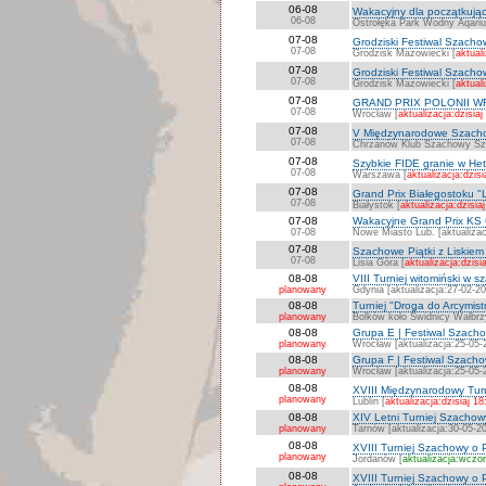
06-08
Wakacyjny dla początkując
06-08
Ostrołęka Park Wodny Aqari
07-08
Grodziski Festiwal Szachow
07-08
Grodzisk Mazowiecki [
aktuali
07-08
Grodziski Festiwal Szachow
07-08
Grodzisk Mazowiecki [
aktuali
07-08
GRAND PRIX POLONII 
07-08
Wrocław [
aktualizacja:dzisiaj
07-08
V Międzynarodowe Szacho
07-08
Chrzanów Klub Szachowy Szpi
07-08
Szybkie FIDE granie w H
07-08
Warszawa [
aktualizacja:dzisi
07-08
Grand Prix Białegostoku "L
07-08
Białystok [
aktualizacja:dzisia
07-08
Wakacyjne Grand Prix KS 
07-08
Nowe Miasto Lub. [aktualizac
07-08
Szachowe Piątki z Liskiem
07-08
Lisia Góra [
aktualizacja:dzisi
08-08
VIII Turniej witomiński w 
planowany
Gdynia [aktualizacja:27-02-2
08-08
Turniej "Droga do Arcymi
planowany
Bolków koło Świdnicy Wałbrzy
08-08
Grupa E | Festiwal Szach
planowany
Wrocław [aktualizacja:25-05-
08-08
Grupa F | Festiwal Szach
planowany
Wrocław [aktualizacja:25-05-
08-08
XVIII Międzynarodowy Turn
planowany
Lublin [
aktualizacja:dzisiaj 18
08-08
XIV Letni Turniej Szachow
planowany
Tarnów [aktualizacja:30-05-2
08-08
XVIII Turniej Szachowy o 
planowany
Jordanów [
aktualizacja:wczor
08-08
XVIII Turniej Szachowy o 