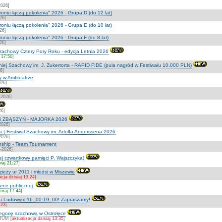
2026]
roniu łączą pokolenia" 2026 - Grupa D (do 12 lat)
26]
roniu łączą pokolenia" 2026 - Grupa E (do 10 lat)
26]
roniu łączą pokolenia" 2026 - Grupa F (do 8 lat)
26]
zachowy Cztery Pory Roku - edycja Letnia 2026
 17:50
]
iej Szachowy im. J. Zukertorta - RAPID FIDE (pula nagród w Festiwalu 10.000 PLN)
6]
y w Amfiteatrze
026]
-2026]
26]
źni ZBĄSZYŃ - MAJORKA 2026
2026]
a | Festiwal Szachowy im. Adolfa Anderssena 2026
2026]
ship - Team Tournament
7-2026]
ej czwartkowy pamięci P. Wajszczyka)
raj 21:27
]
zieży ur 2011 i młodsi w Miszewie
acja:dzisiaj 13:24
]
otece publicznej
oraj 17:44
]
ku Ludowym 16_00-19_00! Zapraszamy!
:23
]
ategorię szachową w Ostrołęce
IUM [
aktualizacja:dzisiaj 13:35
]