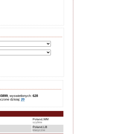
03899
, wyswietlonych:
628
zone dzisiaj:
20
Poland,WM
szybkie
Poland,LB
klasyczne