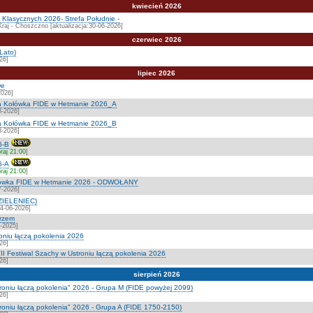
kwiecień 2026
Klasycznych 2026- Strefa Południe -
Kraj - Choszczno [aktualizacja:30-06-2026]
czerwiec 2026
Lato)
26]
lipiec 2026
we
2026]
a Kołówka FIDE w Hetmanie 2026_A
8-2026]
a Kołówka FIDE w Hetmanie 2026_B
8-2026]
6-B
raj 21:00
]
6-A
raj 21:00
]
ołówka FIDE w Hetmanie 2026 - ODWOŁANY
7-2026]
ZIELENIEC)
04-06-2026]
rzem
2-2025]
roniu łączą pokolenia 2026
26]
I Festiwal Szachy w Ustroniu łączą pokolenia 2026
26]
sierpień 2026
troniu łączą pokolenia" 2026 - Grupa M (FIDE powyżej 2099)
26]
troniu łączą pokolenia" 2026 - Grupa A (FIDE 1750-2150)