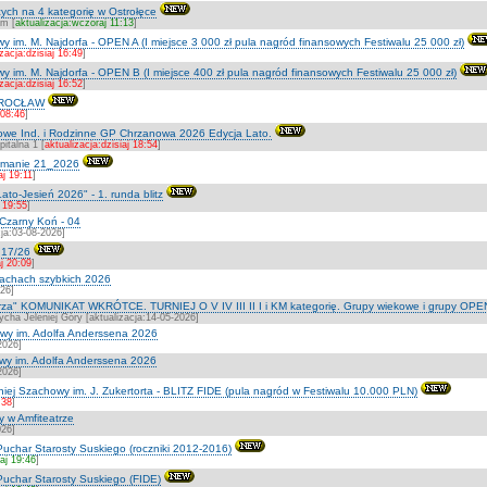
ych na 4 kategorię w Ostrołęce
um [
aktualizacja:wczoraj 11:13
]
y im. M. Najdorfa - OPEN A (I miejsce 3 000 zł pula nagród finansowych Festiwalu 25 000 zł)
zacja:dzisiaj 16:49
]
y im. M. Najdorfa - OPEN B (I miejsce 400 zł pula nagród finansowych Festiwalu 25 000 zł)
zacja:dzisiaj 16:52
]
WROCŁAW
 08:46
]
we Ind. i Rodzinne GP Chrzanowa 2026 Edycja Lato.
talna 1 [
aktualizacja:dzisiaj 18:54
]
etmanie 21_2026
aj 19:11
]
ato-Jesień 2026" - 1. runda blitz
j 19:55
]
Czarny Koń - 04
ja:03-08-2026]
 17/26
aj 20:09
]
szachach szybkich 2026
026]
strza" KOMUNIKAT WKRÓTCE. TURNIEJ O V IV III II I i KM kategorię. Grupy wiekowe i grupy OPE
cha Jeleniej Góry [aktualizacja:14-05-2026]
owy im. Adolfa Anderssena 2026
2026]
owy im. Adolfa Anderssena 2026
2026]
iej Szachowy im. J. Zukertorta - BLITZ FIDE (pula nagród w Festiwalu 10.000 PLN)
:38
]
y w Amfiteatrze
026]
Puchar Starosty Suskiego (roczniki 2012-2016)
aj 19:46
]
Puchar Starosty Suskiego (FIDE)