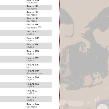
Poland,PO
klasyczne
Poland,SL
klasyczne
Poland,SL
klasyczne
Poland,SL
klasyczne
Poland,PK
FIDE
klasyczne
Poland,LU
szybkie
Poland,MP
szybkie
Poland,PK
szybkie
Poland,PO
szybkie
Poland,WP
szybkie
Poland,DS
blitz
Poland,MP
drużynowy, inne
Poland,MA
szybkie
Poland,MA
szybkie
Poland,ZP
szybkie
Poland,LU
szybkie
Poland,MA
klasyczne