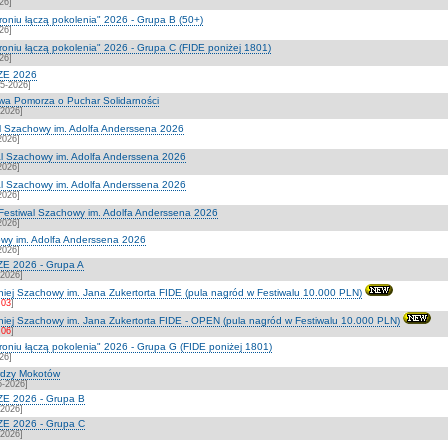
26]
roniu łączą pokolenia" 2026 - Grupa B (50+)
26]
troniu łączą pokolenia" 2026 - Grupa C (FIDE poniżej 1801)
26]
ZE 2026
5-2026]
wa Pomorza o Puchar Solidarności
-2026]
l Szachowy im. Adolfa Anderssena 2026
2026]
l Szachowy im. Adolfa Anderssena 2026
2026]
l Szachowy im. Adolfa Anderssena 2026
2026]
estiwal Szachowy im. Adolfa Anderssena 2026
2026]
owy im. Adolfa Anderssena 2026
2026]
E 2026 - Grupa A
-2026]
iej Szachowy im. Jana Zukertorta FIDE (pula nagród w Festiwalu 10.000 PLN)
:03
]
niej Szachowy im. Jana Zukertorta FIDE - OPEN (pula nagród w Festiwalu 10.000 PLN)
:06
]
troniu łączą pokolenia" 2026 - Grupa G (FIDE poniżej 1801)
26]
rdzy Mokotów
5-2026]
E 2026 - Grupa B
-2026]
E 2026 - Grupa C
-2026]