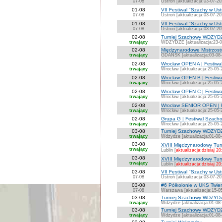
07-08
Ustroń [aktualizacja:03-07-20
01-08
VII Festiwal "Szachy w Ust
07-08
Ustroń [aktualizacja:03-07-20
01-08
VII Festiwal "Szachy w Us
07-08
Ustroń [aktualizacja:03-07-20
02-08
Turniej Szachowy WDZYD
trwający
WDZYDZE [aktualizacja:23-0
02-08
Międzynarodowe Mistrzost
trwający
GDAŃSK [aktualizacja:03-08
02-08
Wrocław OPEN A | Festiwa
trwający
Wrocław [aktualizacja:25-05-
02-08
Wrocław OPEN B | Festiwa
trwający
Wrocław [aktualizacja:25-05-
02-08
Wrocław OPEN C | Festiwa
trwający
Wrocław [aktualizacja:25-05-
02-08
Wrocław SENIOR OPEN | F
trwający
Wrocław [aktualizacja:25-05-
02-08
Grupa G | Festiwal Szach
trwający
Wrocław [aktualizacja:25-05-
03-08
Turniej Szachowy WDZYDZ
trwający
Wdzydze [aktualizacja:01-08
03-08
XVIII Międzynarodowy Turn
trwający
Lublin [
aktualizacja:dzisiaj 20
03-08
XVIII Międzynarodowy Tur
trwający
Lublin [
aktualizacja:dzisiaj 20
03-08
VII Festiwal "Szachy w Us
07-08
Ustroń [aktualizacja:03-07-20
03-08
#6 Półkolonie w UKS Twie
07-08
Warszawa [aktualizacja:15-0
03-08
Turniej Szachowy WDZYDZ
trwający
Wdzydze [aktualizacja:01-08
03-08
Turniej Szachowy WDZYDZ
trwający
Wdzydze [aktualizacja:01-08