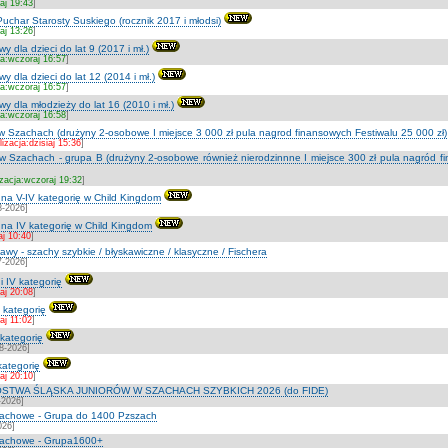
aj 19:43
]
uchar Starosty Suskiego (rocznik 2017 i młodsi)
aj 13:26
]
 dla dzieci do lat 9 (2017 i mł.)
ja:wczoraj 16:57
]
y dla dzieci do lat 12 (2014 i mł.)
ja:wczoraj 16:57
]
y dla młodzieży do lat 16 (2010 i mł.)
ja:wczoraj 16:58
]
 w Szachach (drużyny 2-osobowe I miejsce 3 000 zł pula nagrod finansowych Festiwalu 25 000 zł)
lizacja:dzisiaj 15:36
]
 w Szachach - grupa B (drużyny 2-osobowe również nierodzinnne I miejsce 300 zł pula nagród fin
izacja:wczoraj 19:32
]
at na V-IV kategorię w Child Kingdom
8-2026]
at na IV kategorię w Child Kingdom
aj 10:40
]
wy - szachy szybkie / błyskawiczne / klasyczne / Fischera
7-2026]
 i IV kategorię
iaj 20:08
]
I kategorię
iaj 11:02
]
 kategorię
08-2026]
 kategorię
iaj 20:10
]
STWA ŚLĄSKA JUNIORÓW W SZACHACH SZYBKICH 2026 (do FIDE)
-2026]
szachowe - Grupa do 1400 Pzszach
026]
szachowe - Grupa1600+