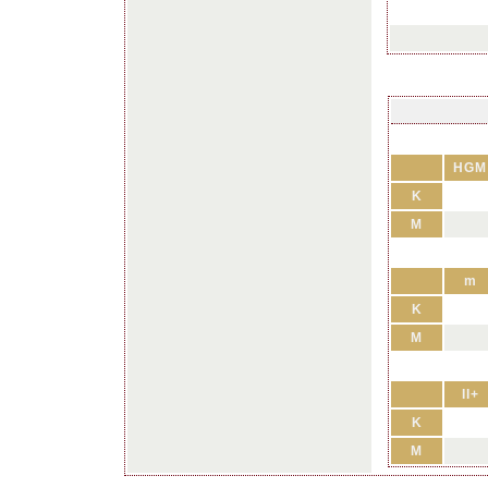
HGM
K
M
m
K
M
II+
K
M