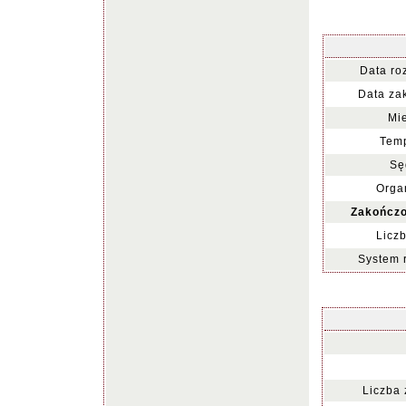
Data ro
Data za
Mie
Temp
Sę
Organ
Zakończo
Liczb
System 
Liczba