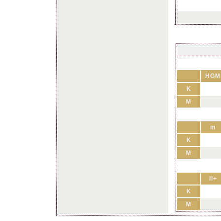
HGM
K
M
m
K
M
II+
K
M