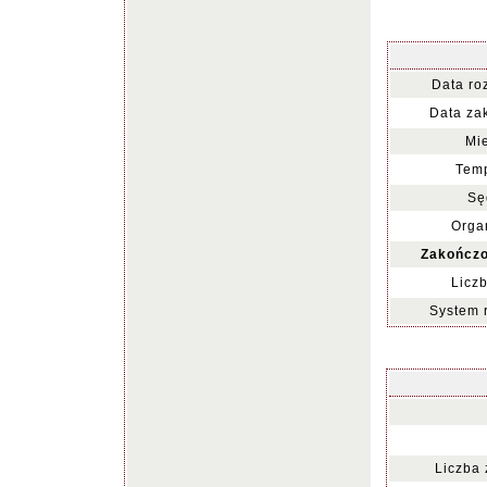
Data ro
Data za
Mie
Temp
Sę
Organ
Zakończo
Liczb
System 
Liczba