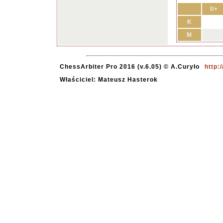
II+
K
M
ChessArbiter Pro 2016 (v.6.05) © A.Curyło
http:
Właściciel: Mateusz Hasterok