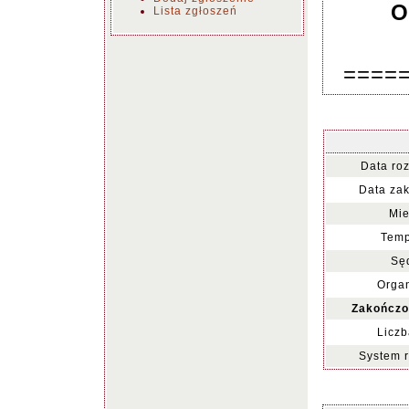
O
Lista zgłoszeń
====
Data ro
Data za
Mie
Temp
Sę
Organ
Zakończo
Liczb
System 