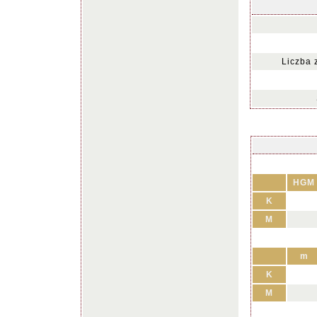
Liczba 
HGM
K
M
m
K
M