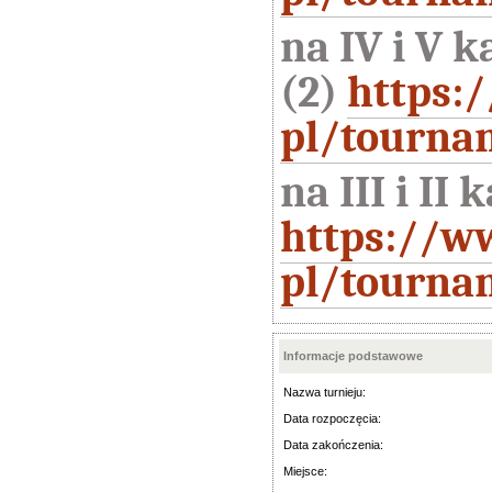
na IV i V k
(2)
https:
pl/tourna
na III i II
https://w
pl/tourna
Informacje podstawowe
Nazwa turnieju:
Data rozpoczęcia:
Data zakończenia:
Miejsce: