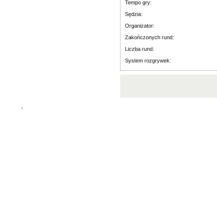
Tempo gry:
Sędzia:
Organizator:
Zakończonych rund:
Liczba rund:
System rozgrywek:
'