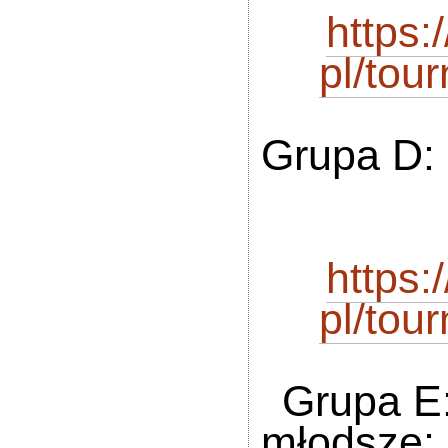
https
pl/to
Grupa D:
https
pl/to
Grupa E:
młodsze;