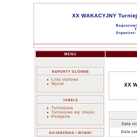
XX WAKACYJNY Turniej 
Boguszowic
T
Organizer
MENU
RAPORTY GŁÓWNE
Lista startowa
Wyniki
XX W
TABELE
Turniejowa
Turniejowa wg. miejsc
Postępów
Data ro
Data za
KOJARZENIA / WYNIKI