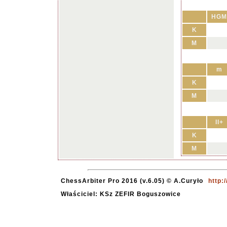
HGM
K
M
m
K
M
II+
K
M
ChessArbiter Pro 2016 (v.6.05) © A.Curyło
http:
Właściciel: KSz ZEFIR Boguszowice