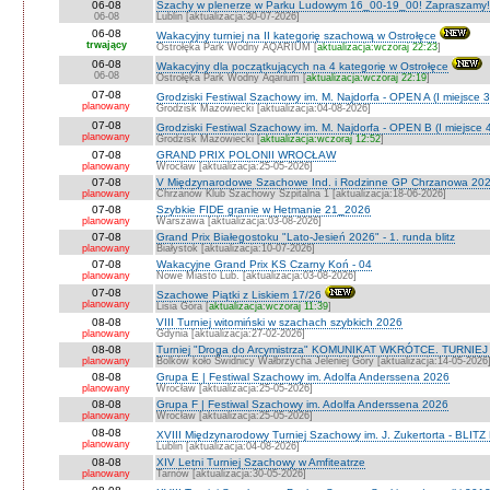
06-08
Szachy w plenerze w Parku Ludowym 16_00-19_00! Zapraszamy!
06-08
Lublin [aktualizacja:30-07-2026]
06-08
Wakacyjny turniej na II kategorię szachową w Ostrołęce
trwający
Ostrołęka Park Wodny AQARIUM [
aktualizacja:wczoraj 22:23
]
06-08
Wakacyjny dla początkujących na 4 kategorię w Ostrołęce
06-08
Ostrołęka Park Wodny Aqarium [
aktualizacja:wczoraj 22:19
]
07-08
Grodziski Festiwal Szachowy im. M. Najdorfa - OPEN A (I miejsce 
planowany
Grodzisk Mazowiecki [aktualizacja:04-08-2026]
07-08
Grodziski Festiwal Szachowy im. M. Najdorfa - OPEN B (I miejsce 
planowany
Grodzisk Mazowiecki [
aktualizacja:wczoraj 12:52
]
07-08
GRAND PRIX POLONII WROCŁAW
planowany
Wrocław [aktualizacja:25-05-2026]
07-08
V Międzynarodowe Szachowe Ind. i Rodzinne GP Chrzanowa 202
planowany
Chrzanów Klub Szachowy Szpitalna 1 [aktualizacja:18-06-2026]
07-08
Szybkie FIDE granie w Hetmanie 21_2026
planowany
Warszawa [aktualizacja:03-08-2026]
07-08
Grand Prix Białegostoku "Lato-Jesień 2026" - 1. runda blitz
planowany
Białystok [aktualizacja:10-07-2026]
07-08
Wakacyjne Grand Prix KS Czarny Koń - 04
planowany
Nowe Miasto Lub. [aktualizacja:03-08-2026]
07-08
Szachowe Piątki z Liskiem 17/26
planowany
Lisia Góra [
aktualizacja:wczoraj 11:39
]
08-08
VIII Turniej witomiński w szachach szybkich 2026
planowany
Gdynia [aktualizacja:27-02-2026]
08-08
Turniej "Droga do Arcymistrza" KOMUNIKAT WKRÓTCE. TURNIEJ O V
planowany
Bolków koło Świdnicy Wałbrzycha Jeleniej Góry [aktualizacja:14-05-2026
08-08
Grupa E | Festiwal Szachowy im. Adolfa Anderssena 2026
planowany
Wrocław [aktualizacja:25-05-2026]
08-08
Grupa F | Festiwal Szachowy im. Adolfa Anderssena 2026
planowany
Wrocław [aktualizacja:25-05-2026]
08-08
XVIII Międzynarodowy Turniej Szachowy im. J. Zukertorta - BLITZ
planowany
Lublin [aktualizacja:04-08-2026]
08-08
XIV Letni Turniej Szachowy w Amfiteatrze
planowany
Tarnów [aktualizacja:30-05-2026]