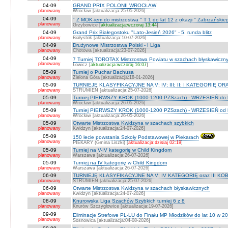
04-09
GRAND PRIX POLONII WROCŁAW
planowany
Wrocław [aktualizacja:25-05-2026]
04-09
" Z MOK-iem do mistrzostwa " T 1 do lat 12 z okazji " Zabrzańskie
planowany
Grzybowice [
aktualizacja:wczoraj 13:44
]
04-09
Grand Prix Białegostoku "Lato-Jesień 2026" - 5. runda blitz
planowany
Białystok [aktualizacja:10-07-2026]
04-09
Drużynowe Mistrzostwa Polski - I Liga
planowany
Chotowa [aktualizacja:23-07-2026]
04-09
7 Turniej TOROTAX Mistrzostwa Powiatu w szachach błyskawiczn
planowany
Łowicz [
aktualizacja:wczoraj 16:07
]
05-09
Turniej o Puchar Bachusa
planowany
Zielona Góra [aktualizacja:18-01-2026]
05-09
TURNIEJE KLASYFIKACYJNE NA V; IV; III; II; I KATEGORIĘ OR
planowany
STRUMIEŃ [aktualizacja:25-07-2026]
05-09
Turniej PIERWSZY KROK (1000-1200 PZSzach) - WRZESIEŃ do l
planowany
Wrocław [aktualizacja:26-05-2026]
05-09
Turniej PIERWSZY KROK (1000-1200 PZSzach) - WRZESIEŃ od l
planowany
Wrocław [aktualizacja:26-05-2026]
05-09
Otwarte Mistrzostwa Kwidzyna w szachach szybkich
planowany
Kwidzyn [aktualizacja:24-07-2026]
05-09
150 lecie powstania Szkoły Podstawowej w Piekarach
planowany
PIEKARY (Gmina Liszki) [
aktualizacja:dzisiaj 02:19
]
05-09
Turniej na V-IV kategorię w Child Kingdom
planowany
Warszawa [aktualizacja:26-07-2026]
05-09
Turniej na IV kategorię w Child Kingdom
planowany
Warszawa [aktualizacja:26-07-2026]
06-09
TURNIEJE KLASYFIKACYJNE NA V; IV KATEGORIĘ oraz III KOB
planowany
STRUMIEŃ [aktualizacja:25-07-2026]
06-09
Otwarte Mistrzostwa Kwidzyna w szachach błyskawicznych
planowany
Kwidzyn [aktualizacja:24-07-2026]
08-09
Knurowska Liga Szachów Szybkich turniej 6 z 8
planowany
Knurów Szczygłowice [aktualizacja:19-07-2026]
09-09
Eliminacje Strefowe PL-LU do Finału MP Młodzików do lat 10 w 20
planowany
Sosnowica [aktualizacja:04-08-2026]