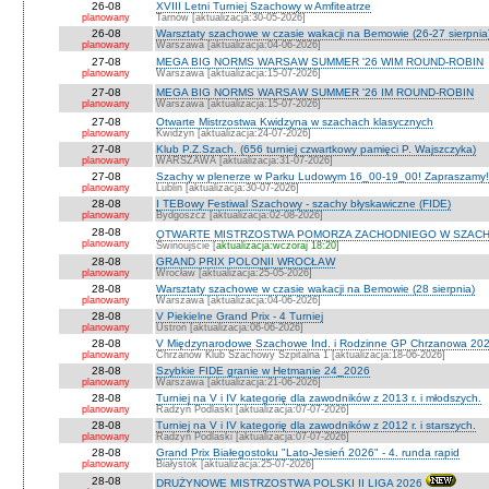
26-08
XVIII Letni Turniej Szachowy w Amfiteatrze
planowany
Tarnów [aktualizacja:30-05-2026]
26-08
Warsztaty szachowe w czasie wakacji na Bemowie (26-27 sierpnia
planowany
Warszawa [aktualizacja:04-06-2026]
27-08
MEGA BIG NORMS WARSAW SUMMER '26 WIM ROUND-ROBIN
planowany
Warszawa [aktualizacja:15-07-2026]
27-08
MEGA BIG NORMS WARSAW SUMMER '26 IM ROUND-ROBIN
planowany
Warszawa [aktualizacja:15-07-2026]
27-08
Otwarte Mistrzostwa Kwidzyna w szachach klasycznych
planowany
Kwidzyn [aktualizacja:24-07-2026]
27-08
Klub P.Z.Szach. (656 turniej czwartkowy pamięci P. Wajszczyka)
planowany
WARSZAWA [aktualizacja:31-07-2026]
27-08
Szachy w plenerze w Parku Ludowym 16_00-19_00! Zapraszamy!
planowany
Lublin [aktualizacja:30-07-2026]
28-08
I TEBowy Festiwal Szachowy - szachy błyskawiczne (FIDE)
planowany
Bydgoszcz [aktualizacja:02-08-2026]
28-08
OTWARTE MISTRZOSTWA POMORZA ZACHODNIEGO W SZACH
planowany
Świnoujście [
aktualizacja:wczoraj 18:20
]
28-08
GRAND PRIX POLONII WROCŁAW
planowany
Wrocław [aktualizacja:25-05-2026]
28-08
Warsztaty szachowe w czasie wakacji na Bemowie (28 sierpnia)
planowany
Warszawa [aktualizacja:04-06-2026]
28-08
V Piekielne Grand Prix - 4 Turniej
planowany
Ustroń [aktualizacja:06-06-2026]
28-08
V Międzynarodowe Szachowe Ind. i Rodzinne GP Chrzanowa 202
planowany
Chrzanów Klub Szachowy Szpitalna 1 [aktualizacja:18-06-2026]
28-08
Szybkie FIDE granie w Hetmanie 24_2026
planowany
Warszawa [aktualizacja:21-06-2026]
28-08
Turniej na V i IV kategorię dla zawodników z 2013 r. i młodszych.
planowany
Radzyń Podlaski [aktualizacja:07-07-2026]
28-08
Turniej na V i IV kategorię dla zawodników z 2012 r. i starszych.
planowany
Radzyń Podlaski [aktualizacja:07-07-2026]
28-08
Grand Prix Białegostoku "Lato-Jesień 2026" - 4. runda rapid
planowany
Białystok [aktualizacja:25-07-2026]
28-08
DRUŻYNOWE MISTRZOSTWA POLSKI II LIGA 2026