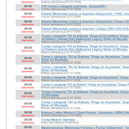
planowany
Kraków [aktualizacja:27-07-2026]
08-08
XVII Turniej o kategorie szachowe - Grupa1600+
planowany
Kraków [aktualizacja:27-07-2026]
08-08
Otwarte Mistrzostwa Leszna w Szachach Klasycznych | FIDE | G
planowany
Leszno [aktualizacja:16-07-2026]
08-08
Otwarte Mistrzostwa Leszna w Szachach Klasycznych | Grupa 1
planowany
Leszno [aktualizacja:16-07-2026]
08-08
Otwarte Mistrzostwa Leszna w Szachach | Grupa 1000-1250 PZS
planowany
Leszno [aktualizacja:16-07-2026]
Turniej o kategorie 750 lat Bolkowa "Droga do Arcymistrza" G
08-08
od Świdnicy Jeleniej Góry Wałbrzycha Legnicy 50min od Wrocław
planowany
Bolków [aktualizacja:31-07-2026]
Turniej o kategorie 750 lat Bolkowa "Droga do Arcymistrza" G
08-08
od Świdnicy Jeleniej Góry Wałbrzycha Legnicy 50min od Wrocław
planowany
Bolków [aktualizacja:31-07-2026]
Turniej o kategorię 750 lat Bolkowa "Droga do Arcymistrza" Gr
08-08
50min od Wrocławia
planowany
Bolków [aktualizacja:31-07-2026]
Turniej o kategorię 750 lat Bolkowa "Droga do Arcymistrza" Gr
08-08
50min od Wrocławia
planowany
Bolków [aktualizacja:31-07-2026]
08-08
Turniej o kategorię 750 lat Bolkowa "Droga do Arcymistrza" Grup
planowany
Bolków [aktualizacja:31-07-2026]
08-08
Turniej o kategorię 750 lat Bolkow "Droga do Arcymistrza" Grupa F
planowany
Bolków [aktualizacja:31-07-2026]
Turniej o kategorię 750 lat Bolkowa "Droga do Arcymistrza" Gru
08-08
od Wrocławia
planowany
Bolków [aktualizacja:31-07-2026]
Turniej o kategorię 750 lat Bolkowa "Droga do Arcymistrza" Gr
08-08
50min od Wrocławia
planowany
Bolków [aktualizacja:31-07-2026]
08-08
Emanuel Lasker Women's Chess Festival - Symultana z WGM Julią
planowany
Barlinek [aktualizacja:17-07-2026]
08-08
Turniej Młodych Talentów
planowany
Kutno [aktualizacja:03-08-2026]
08-08
Międzynarodowe Mistrzostwa Pomorza o Puchar Solidarności - Tur