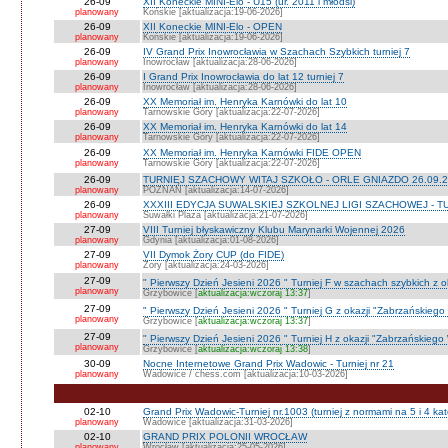
26-09
XII Koneckie MINI-Elo - U15 (ur. 2011 i młodsi)
planowany
Końskie [aktualizacja:19-06-2026]
26-09
XII Koneckie MINI-Elo - OPEN
planowany
Końskie [aktualizacja:19-06-2026]
26-09
IV Grand Prix Inowrocławia w Szachach Szybkich turniej 7
planowany
Inowrocław [aktualizacja:28-06-2026]
26-09
I Grand Prix Inowrocławia do lat 12 turniej 7
planowany
Inowrocław [aktualizacja:28-06-2026]
26-09
XX Memoriał im. Henryka Karnówki do lat 10
planowany
Tarnowskie Góry [aktualizacja:22-07-2026]
26-09
XX Memoriał im. Henryka Karnówki do lat 14
planowany
Tarnowskie Góry [aktualizacja:22-07-2026]
26-09
XX Memoriał im. Henryka Karnówki FIDE OPEN
planowany
Tarnowskie Góry [aktualizacja:22-07-2026]
26-09
TURNIEJ SZACHOWY WITAJ SZKOŁO - ORLE GNIAZDO 26.09.2
planowany
POZNAŃ [aktualizacja:14-07-2026]
26-09
XXXIII EDYCJA SUWALSKIEJ SZKOLNEJ LIGI SZACHOWEJ - TU
planowany
Suwałki Plaza [aktualizacja:21-07-2026]
27-09
VIII Turniej błyskawiczny Klubu Marynarki Wojennej 2026
planowany
Gdynia [aktualizacja:01-08-2026]
27-09
VII Dymok Żory CUP (do FIDE)
planowany
Żory [aktualizacja:24-03-2026]
27-09
" Pierwszy Dzień Jesieni 2026 " Turniej F w szachach szybkich z 
planowany
Grzybowice [
aktualizacja:wczoraj 13:37
]
27-09
" Pierwszy Dzień Jesieni 2026 " Turniej G z okazji "Zabrzańskiego
planowany
Grzybowice [
aktualizacja:wczoraj 13:37
]
27-09
" Pierwszy Dzień Jesieni 2026 " Turniej H z okazji "Zabrzańskiego
planowany
Grzybowice [
aktualizacja:wczoraj 13:38
]
30-09
Nocne Internetowe Grand Prix Wadowic - Turniej nr 21
planowany
Wadowice / chess.com [aktualizacja:10-03-2026]
02-10
Grand Prix Wadowic-Turniej nr.1003 (turniej z normami na 5 i 4 kat
planowany
Wadowice [aktualizacja:31-03-2026]
02-10
GRAND PRIX POLONII WROCŁAW
planowany
Wrocław [aktualizacja:25-05-2026]