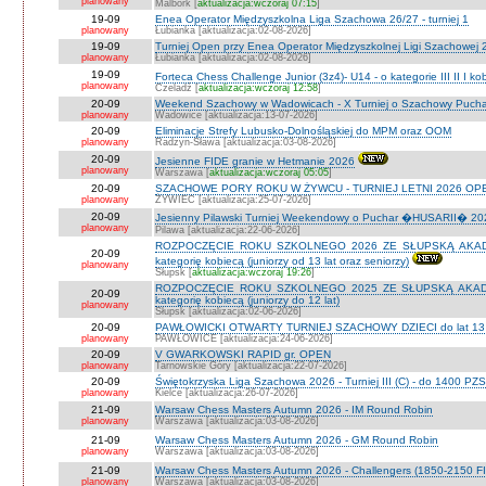
planowany
Malbork [
aktualizacja:wczoraj 07:15
]
19-09
Enea Operator Międzyszkolna Liga Szachowa 26/27 - turniej 1
planowany
Łubianka [aktualizacja:02-08-2026]
19-09
Turniej Open przy Enea Operator Międzyszkolnej Ligi Szachowej 26
planowany
Łubianka [aktualizacja:02-08-2026]
19-09
Forteca Chess Challenge Junior (3z4)- U14 - o kategorie III II I k
planowany
Czeladź [
aktualizacja:wczoraj 12:58
]
20-09
Weekend Szachowy w Wadowicach - X Turniej o Szachowy Puchar B
planowany
Wadowice [aktualizacja:13-07-2026]
20-09
Eliminacje Strefy Lubusko-Dolnośląskiej do MPM oraz OOM
planowany
Radzyn-Sława [aktualizacja:03-08-2026]
20-09
Jesienne FIDE granie w Hetmanie 2026
planowany
Warszawa [
aktualizacja:wczoraj 05:05
]
20-09
SZACHOWE PORY ROKU W ŻYWCU - TURNIEJ LETNI 2026 OPEN
planowany
ŻYWIEC [aktualizacja:25-07-2026]
20-09
Jesienny Pilawski Turniej Weekendowy o Puchar �HUSARII� 2026
planowany
Pilawa [aktualizacja:22-06-2026]
ROZPOCZĘCIE ROKU SZKOLNEGO 2026 ZE SŁUPSKĄ AKADEMI
20-09
kategorię kobiecą (juniorzy od 13 lat oraz seniorzy)
planowany
Słupsk [
aktualizacja:wczoraj 19:26
]
ROZPOCZĘCIE ROKU SZKOLNEGO 2025 ZE SŁUPSKĄ AKADEMI
20-09
kategorię kobiecą (juniorzy do 12 lat)
planowany
Słupsk [aktualizacja:02-06-2026]
20-09
PAWŁOWICKI OTWARTY TURNIEJ SZACHOWY DZIECI do lat 13 o ka
planowany
PAWŁOWICE [aktualizacja:24-06-2026]
20-09
V GWARKOWSKI RAPID gr. OPEN
planowany
Tarnowskie Góry [aktualizacja:22-07-2026]
20-09
Świętokrzyska Liga Szachowa 2026 - Turniej III (C) - do 1400 PZ
planowany
Kielce [aktualizacja:26-07-2026]
21-09
Warsaw Chess Masters Autumn 2026 - IM Round Robin
planowany
Warszawa [aktualizacja:03-08-2026]
21-09
Warsaw Chess Masters Autumn 2026 - GM Round Robin
planowany
Warszawa [aktualizacja:03-08-2026]
21-09
Warsaw Chess Masters Autumn 2026 - Challengers (1850-2150 F
planowany
Warszawa [aktualizacja:03-08-2026]