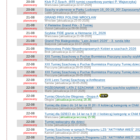
20-08
Klub P.Z.Szach. (655 turniej czwartkowy pamięci P. Wajszczyka)
planowany
Warszawa [aktualizacja:22-07-2026]
20-08
Szachy w plenerze w Parku Ludowym 16_00-19_00! Zapraszamy!
planowany
Lublin [aktualizacja:30-07-2026]
21-08
GRAND PRIX POLONII WROCŁAW
planowany
Wrocław [aktualizacja:25-05-2026]
21-08
V Piekielne Grand Prix - 3 Turniej
planowany
Ustroń [aktualizacja:06-06-2026]
21-08
Szybkie FIDE granie w Hetmanie 23_2026
planowany
Warszawa [aktualizacja:21-06-2026]
21-08
Grand Prix Białegostoku "Lato-Jesień 2026" - 3. runda blitz
planowany
Białystok [aktualizacja:10-07-2026]
21-08
Mistrzostwa Polski Niepełnosprawnych Kobiet w szachach 2026
planowany
Brok [aktualizacja:11-07-2026]
22-08
XXI Turniej Szachowy o Puchar Burmistrza Pszczyny szachy szyb
planowany
Pszczyna [aktualizacja:26-05-2026]
22-08
XXI Turniej Szachowy o Puchar Burmistrza Pszczyny Turniej dzieci
planowany
Pszczyna [aktualizacja:26-05-2026]
22-08
XXI Turniej Szachowy o Puchar Burmistrza Pszczyny Turniej dzieci
planowany
Pszczyna [aktualizacja:26-05-2026]
22-08
XVII Letni Turniej Szachowy w Amfiteatrze
planowany
Tarnów [aktualizacja:30-05-2026]
22-08
POŻEGNANIE LATA Z SZACHAMI - XX Turniej szachów szybkich 
planowany
Marki [aktualizacja:15-07-2026]
22-08
Turniej Obrońców Głogowa - Grupa A
planowany
Głogów [
aktualizacja:wczoraj 18:36
]
22-08
Turniej dla dzieci do 14 lat na III (III i II kobiecą) kategorię w Chi
planowany
Warszawa [aktualizacja:04-08-2026]
22-08
Turniej dla DZIECI do 14 lat na II (II i I kobiecą) kategorię w Chil
planowany
Warszawa [
aktualizacja:wczoraj 15:58
]
22-08
Turniej wakacyjny dla dzieci
planowany
Tczew [aktualizacja:02-07-2026]
22-08
Turniej Szachowy w ramach Programu LZS "AKTYWNA WIEŚ" 202
planowany
Kamień [aktualizacja:29-07-2026]
22-08
Turniej Szachowy w ramach Programu LZS "AKTYWNA WIEŚ" 202