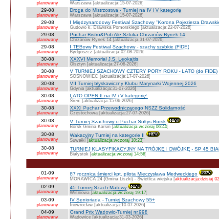
planowany
Warszawa [aktualizacja:15-07-2026]
29-08
Droga do Mistrzostwa - Turniej na IV i V kategorię
planowany
Warszawa [aktualizacja:15-07-2026]
29-08
I Międzynarodowy Festiwal Szachowy "Korona Pojezierza Drawski
planowany
Gudowo k. Drawska Pomorskiego [aktualizacja:22-07-2026]
29-08
Puchar Bistro&Pub Ale Sztuka Chrzanów Rynek 14
planowany
Chrzanów Rynek 14 [aktualizacja:31-07-2026]
29-08
I TEBowy Festiwal Szachowy - szachy szybkie (FIDE)
planowany
Bydgoszcz [aktualizacja:02-08-2026]
30-08
XXXVI Memoriał J.S. Leokajtis
planowany
Olsztyn [aktualizacja:27-06-2026]
30-08
V TURNIEJ SZACHOWY CZTERY PORY ROKU - LATO (do FIDE)
planowany
SOSNOWIEC [aktualizacja:17-07-2026]
30-08
VII Turniej błyskawiczny Klubu Marynarki Wojennej 2026
planowany
Gdynia [aktualizacja:31-07-2026]
30-08
LATO OPEN 6 na IV i V kategorię!
planowany
Śrem [aktualizacja:15-06-2026]
30-08
XXXI Puchar Przewodniczącego NSZZ Solidarność
planowany
Częstochowa [aktualizacja:27-07-2026]
30-08
V Turniej Szachowy o Puchar Sołtys Borsk
planowany
Borsk Gmina Karsin [
aktualizacja:wczoraj 06:40
]
30-08
Wakacyjny Turniej na kategorie II
planowany
Suwałki [
aktualizacja:wczoraj 10:23
]
30-08
TURNIEJ KLASYFIKACYJNY NA TRÓJKĘ I DWÓJKĘ - SP 45 BI
planowany
Białystok [
aktualizacja:wczoraj 14:56
]
01-09
87 rocznica śmierci kpt. pilota Mieczysława Medweckiego
planowany
MORAWICA 24 (Gmina Liszki) - Świetlica wiejska [
aktualizacja:dzisiaj 0
02-09
45 Turniej Szach-Matowy
planowany
Wiśniowa [
aktualizacja:wczoraj 19:17
]
03-09
IV Senioriada - Turniej Szachowy 55+
planowany
Inowrocław [aktualizacja:10-07-2026]
04-09
Grand Prix Wadowic-Turniej nr.998
planowany
Wadowice [aktualizacja:31-03-2026]