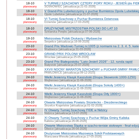
18-10
V TURNIEJ SZACHOWY CZTERY PORY ROKU - JESIEŃ (do FID
planowany
SOSNOWIEC [aktualizacja:21-01-2026]
18-10
V Grand-Prix Lubelszczyzny o puchar Burmistrza Opola Lubelskie
planowany
Opole Lubelskie [aktualizacja:21-07-2026]
18-10
VI Turniej Szachowy o Puchar Burmistrza Dziwnowa
planowany
Dziwnów [aktualizacja:17-03-2026]
18-10
DRUŻYNOWE MISTRZOSTWA POLSKI DO LAT 10
planowany
Szklarska Porębs [aktualizacja:07-06-2026]
19-10
Mistrzostwa Polski Drukarzy i Wydawców
planowany
Serpelice [aktualizacja:16-06-2026]
23-10
Grand Prix Wadowic-Turniej nr.1005 (z normami na 2. 3. 4. 5. kate
planowany
Wadowice [aktualizacja:31-03-2026]
23-10
GRAND PRIX POLONII WROCŁAW
planowany
Wrocław [aktualizacja:25-05-2026]
23-10
Grand Prix Białegostoku "Lato-Jesień 2026" - 12. runda rapid
planowany
Białystok [aktualizacja:25-07-2026]
24-10
XXVII NOCNY MARATON SZACHOWY o PUCHAR GMINY PAWŁOW
planowany
PAWŁOWICE [aktualizacja:09-12-2025]
24-10
Wielki Jesienny Klasyk Kaszubski (Grupa Skowronki 1000-1250)
planowany
Wejherowo [aktualizacja:11-06-2026]
24-10
Wielki Jesienny Klasyk Kaszubski (Grupa Sokoły 1400+)
planowany
Wejherowo [aktualizacja:11-06-2026]
24-10
Wielki Jesienny Klasyk Kaszubski (Grupa Orły 1800+)
planowany
Wejherowo [aktualizacja:11-06-2026]
24-10
Otwarte Mistrzostwa Powiatu Strzelecko - Drezdeneckiego
planowany
Strzelce Krajeńskie [aktualizacja:01-02-2026]
24-10
IV Otwarty Turniej Szachowy FIDE w Nidzicy
planowany
Nidzica [aktualizacja:13-07-2026]
24-10
XI Otwarty Turniej Szachowy o Puchar Wójta Gminy Kaliska
planowany
Kaliska [aktualizacja:26-06-2026]
24-10
Otwarte Mistrzostwa Śląska w szacho-tenisie stołowym - finał edyc
planowany
Gliwice [aktualizacja:26-04-2026]
24-10
Drużynowe Mistrzostwa Mazowsza Szkół Podstawowych
planowany
Warszawa-Wesoła [aktualizacja:17-05-2026]