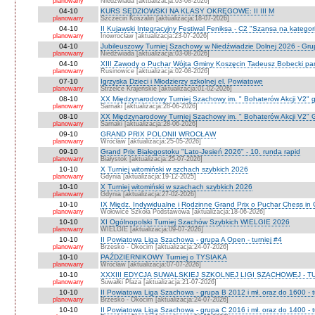
planowany
Niedźwiada [aktualizacja:03-08-2026]
04-10
KURS SĘDZIOWSKI NA KLASY OKRĘGOWE: II III M
planowany
Szczecin Koszalin [aktualizacja:18-07-2026]
04-10
II Kujawski Integracyjny Festiwal Feniksa - C2 "Szansa na kategor
planowany
Inowrocław [aktualizacja:23-07-2026]
04-10
Jubileuszowy Turniej Szachowy w Niedźwiadzie Dolnej 2026 - Gr
planowany
Niedżwiada [aktualizacja:03-08-2026]
04-10
XIII Zawody o Puchar Wójta Gminy Koszęcin Tadeusz Bobecki pam
planowany
Rusinowice [aktualizacja:02-08-2026]
07-10
Igrzyska Dzieci i Młodzierzy szkolnej el. Powiatowe
planowany
Strzelce Krajeńskie [aktualizacja:01-02-2026]
08-10
XX Międzynarodowy Turniej Szachowy im. " Bohaterów Akcji V2" g
planowany
Sarnaki [aktualizacja:28-06-2026]
08-10
XX Międzynarodowy Turniej Szachowy im. " Bohaterów Akcji V2" 
planowany
Sarnaki [aktualizacja:28-06-2026]
09-10
GRAND PRIX POLONII WROCŁAW
planowany
Wrocław [aktualizacja:25-05-2026]
09-10
Grand Prix Białegostoku "Lato-Jesień 2026" - 10. runda rapid
planowany
Białystok [aktualizacja:25-07-2026]
10-10
X Turniej witomiński w szchach szybkich 2026
planowany
Gdynia [aktualizacja:19-12-2025]
10-10
X Turniej witomiński w szachach szybkich 2026
planowany
Gdynia [aktualizacja:27-02-2026]
10-10
IX Międz. Indywidualne i Rodzinne Grand Prix o Puchar Chess i
planowany
Wołowice Szkoła Podstawowa [aktualizacja:18-06-2026]
10-10
XI Ogólnopolski Turniej Szachów Szybkich WIELGIE 2026
planowany
WIELGIE [aktualizacja:09-07-2026]
10-10
II Powiatowa Liga Szachowa - grupa A Open - turniej #4
planowany
Brzesko - Okocim [aktualizacja:24-07-2026]
10-10
PAŹDZIERNIKOWY Turniej o TYSIAKA
planowany
Wrocław [aktualizacja:07-07-2026]
10-10
XXXIII EDYCJA SUWALSKIEJ SZKOLNEJ LIGI SZACHOWEJ - TU
planowany
Suwałki Plaza [aktualizacja:21-07-2026]
10-10
II Powiatowa Liga Szachowa - grupa B 2012 i mł. oraz do 1600 - t
planowany
Brzesko - Okocim [aktualizacja:24-07-2026]
10-10
II Powiatowa Liga Szachowa - grupa C 2016 i mł. oraz do 1400 - t