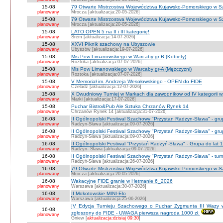
15-08
79 Otwarte Mistrzostwa Województwa Kujawsko-Pomorskiego w 
planowany
Mrocza [aktualizacja:20-05-2026]
15-08
79 Otwarte Mistrzostwa Województwa Kujawsko-Pomorskiego w Sz
planowany
Mrocza [aktualizacja:20-05-2026]
15-08
LATO OPEN 5 na II i III kategorię!
planowany
Śrem [aktualizacja:14-07-2026]
15-08
XXVI Piknik szachowy na Ubyszowie
planowany
Ubyszów [aktualizacja:19-07-2026]
15-08
Mis Pow Limanowskiego w Warcaby gr-B (Kobiety)
planowany
Roztoka [aktualizacja:07-07-2026]
15-08
Mis Pow Limanowskiego w Warcaby gr-A (Mężczyzni)
planowany
Roztoka [aktualizacja:07-07-2026]
15-08
V Memoriał im. Andrzeja Wesołowskiego - OPEN do FIDE
planowany
Czeladź [aktualizacja:12-07-2026]
15-08
X Dwudniowy Turniej w Markach dla zawodnikow od IV kategorii 
planowany
Marki [aktualizacja:17-07-2026]
15-08
Puchar Bistro&Pub Ale Sztuka Chrzanów Rynek 14
planowany
Chrzanów Rynek 14 [aktualizacja:31-07-2026]
16-08
II Ogólnopolski Festiwal Szachowy "Przystan Radzyn-Sława" - gr
planowany
Radzyn-Sława [aktualizacja:09-07-2026]
16-08
II Ogólnopolski Festiwal Szachowy "Przystań Radzyn-Sława" - gru
planowany
Radzyn-Sława [aktualizacja:09-07-2026]
16-08
II Ogólnopolski Festiwal "Przystań Radzyń-Sława" - Grupa do lat 
planowany
Radzyn- Sława [aktualizacja:09-07-2026]
16-08
II Ogólnopolski Festiwal Szachowy "Przystań Radzyn-Sława" - turni
planowany
Radzyń-Sława [aktualizacja:26-07-2026]
16-08
79 Otwarte Mistrzostwa Województwa Kujawsko-Pomorskiego w Sz
planowany
Mrocza [aktualizacja:20-05-2026]
16-08
Wakacyjne FIDE granie w Hetmanie 6_2026
planowany
Warszawa [aktualizacja:30-07-2026]
16-08
II Mokotowskie MINI-Elo
planowany
Warszawa [aktualizacja:25-06-2026]
IV Edycja Turnieju Szachowego o Puchar Zygmunta III Wazy w
16-08
zgłoszony do FIDE - UWAGA pierwsza nagroda 1000 zł.
planowany
Gniew [
aktualizacja:dzisiaj 09:30
]