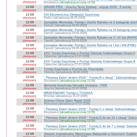
planowany
Grzybowice [
aktualizacja:wczoraj 13:33
]
12-09
GRAND PRIX - Szacho-Tenis Stołowy - edycja 2026 - 3 turniej
planowany
Poczesna [aktualizacja:26-04-2026]
12-09
XXI Ekumeniczna Olimpiada Szachowa
planowany
Gorlice [aktualizacja:08-05-2026]
12-09
Zamojskie Memoriały: Pamięci Józefa Rybaka na II kategorię sza
planowany
Zamość [aktualizacja:18-05-2026]
12-09
Zamojskie Memoriały: Pamięci Józefa Rybaka na III kategorię sz
planowany
Zamość [aktualizacja:18-05-2026]
12-09
Zamojskie Memoriały: Pamięci Józefa Rybaka na V i IV kat (RAPI
planowany
Zamość [aktualizacja:18-05-2026]
12-09
Zamojskie Memoriały: Pamięci Józefa Rybaka na I kat i KM (FIDE)
planowany
Zamość [aktualizacja:18-05-2026]
12-09
XXV Turniej Szachowy o Puchar Starosty Krakowskiego Grupa A
planowany
Zabierzów [aktualizacja:27-07-2026]
12-09
XXV Turniej Szachowy o Puchar Starosty Krakowskiego Grupa B
planowany
Zabierzów [aktualizacja:27-07-2026]
12-09
Turniej Szachowy o Puchar św. Franciszka
planowany
Chorzów [aktualizacja:18-06-2026]
12-09
" Pierwszy Dzień Jesieni 2026 " Turniej B z okazji " Zabrzańskieg
planowany
Grzybowice [
aktualizacja:wczoraj 13:34
]
12-09
Memoriał Szachowy Henryka Gudojcia - FIDE
planowany
Giżycko [aktualizacja:22-07-2026]
12-09
WRZEŚNIOWY Turniej o TYSIAKA
planowany
Wrocław [aktualizacja:31-07-2026]
12-09
Szansa Chess Open Rapid 2026
planowany
Warszawa [aktualizacja:07-07-2026]
12-09
" Pierwszy Dzień Jesieni 2026 " Turniej C z okazji "Zabrzańskiego
planowany
Grzybowice [
aktualizacja:wczoraj 13:35
]
12-09
" Pierwszy Dzień Jesieni 2026 " Turniej D do lat 10 z okazji "Zab
planowany
Grzybowice [
aktualizacja:wczoraj 13:35
]
12-09
" Pierwszy Dzień Jesieni 2026 " Turniej E do lat 7 z okazji "Zabrz
planowany
Grzybowice [
aktualizacja:wczoraj 13:36
]
12-09
Otwarte Indywidualne Mistrzostwa Małopolski w Szachach Szybki