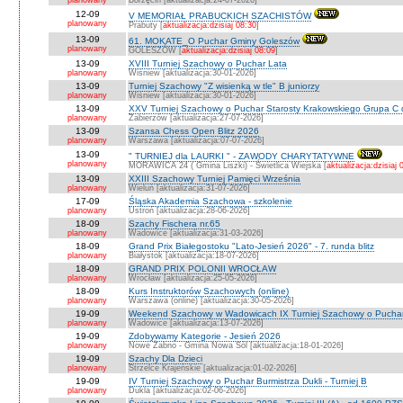
planowany
Borzęcin [aktualizacja:24-07-2026]
12-09
V MEMORIAŁ PRABUCKICH SZACHISTÓW
planowany
Prabuty [
aktualizacja:dzisiaj 08:30
]
13-09
61. MOKATE_O Puchar Gminy Goleszów
planowany
GOLESZÓW [
aktualizacja:dzisiaj 08:09
]
13-09
XVIII Turniej Szachowy o Puchar Lata
planowany
Wiśniew [aktualizacja:30-01-2026]
13-09
Turniej Szachowy "Z wisienką w tle" B juniorzy
planowany
Wiśniew [aktualizacja:30-01-2026]
13-09
XXV Turniej Szachowy o Puchar Starosty Krakowskiego Grupa C d
planowany
Zabierzów [aktualizacja:27-07-2026]
13-09
Szansa Chess Open Blitz 2026
planowany
Warszawa [aktualizacja:07-07-2026]
13-09
" TURNIEJ dla LAURKI " - ZAWODY CHARYTATYWNE
planowany
MORAWICA 24 ( Gmina Liszki) - Świetlica Wiejska [
aktualizacja:dzisiaj 
13-09
XXIII Szachowy Turniej Pamięci Września
planowany
Wieluń [aktualizacja:31-07-2026]
17-09
Śląska Akademia Szachowa - szkolenie
planowany
Ustroń [aktualizacja:28-06-2026]
18-09
Szachy Fischera nr.65
planowany
Wadowice [aktualizacja:31-03-2026]
18-09
Grand Prix Białegostoku "Lato-Jesień 2026" - 7. runda blitz
planowany
Białystok [aktualizacja:18-07-2026]
18-09
GRAND PRIX POLONII WROCŁAW
planowany
Wrocław [aktualizacja:25-05-2026]
18-09
Kurs Instruktorów Szachowych (online)
planowany
Warszawa (online) [aktualizacja:30-05-2026]
19-09
Weekend Szachowy w Wadowicach IX Turniej Szachowy o Puchar S
planowany
Wadowice [aktualizacja:13-07-2026]
19-09
Zdobywamy Kategorie - Jesień 2026
planowany
Nowe Żabno - Gmina Nowa Sól [aktualizacja:18-01-2026]
19-09
Szachy Dla Dzieci
planowany
Strzelce Krajeńskie [aktualizacja:01-02-2026]
19-09
IV Turniej Szachowy o Puchar Burmistrza Dukli - Turniej B
planowany
Dukla [aktualizacja:02-06-2026]