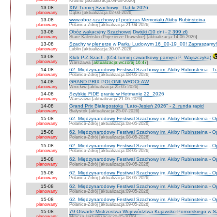
Krosno [aktualizacja:04-08-2026]
13-08
XIV Turniej Szachowy - Dąbki 2026
planowany
Dąbki [aktualizacja:02-03-2026]
13-08
www.oboz-szachowy.pl podczas Memoriału Akiby Rubinsteina
planowany
Polanica Zdrój [aktualizacja:21-04-2026]
13-08
Obóz wakacyjny Szachowej Dwójki (10 dni - 2 399 zł)
planowany
Stare Kaleńsko (Pojezierze Drawskie) [aktualizacja:14-06-2026]
13-08
Szachy w plenerze w Parku Ludowym 16_00-19_00! Zapraszamy!
planowany
Lublin [aktualizacja:30-07-2026]
13-08
Klub P.Z.Szach. (654 turniej czwartkowy pamięci P. Wajszczyka)
planowany
Warszawa [
aktualizacja:wczoraj 16:47
]
14-08
62. Międzynarodowy Festiwal Szachowy im. Akiby Rubinsteina - Tu
planowany
Polanica-Zdrój [aktualizacja:08-05-2026]
14-08
GRAND PRIX POLONII WROCŁAW
planowany
Wrocław [aktualizacja:25-05-2026]
14-08
Szybkie FIDE granie w Hetmanie 22_2026
planowany
Warszawa [aktualizacja:21-06-2026]
14-08
Grand Prix Białegostoku "Lato-Jesień 2026" - 2. runda rapid
planowany
Białystok [aktualizacja:25-07-2026]
15-08
62. Międzynarodowy Festiwal Szachowy im. Akiby Rubinsteina - O
planowany
Polanica-Zdrój [aktualizacja:08-05-2026]
15-08
62. Międzynarodowy Festiwal Szachowy im. Akiby Rubinsteina - 
planowany
Polanica-Zdrój [aktualizacja:08-05-2026]
15-08
62. Międzynarodowy Festiwal Szachowy im. Akiby Rubinsteina - O
planowany
Polanica-Zdrój [aktualizacja:08-05-2026]
15-08
62. Międzynarodowy Festiwal Szachowy im. Akiby Rubinsteina - O
planowany
Polanica-Zdrój [aktualizacja:09-05-2026]
15-08
62. Międzynarodowy Festiwal Szachowy im. Akiby Rubinsteina - O
planowany
Polanica-Zdrój [aktualizacja:08-05-2026]
15-08
62. Międzynarodowy Festiwal Szachowy im. Akiby Rubinsteina - 
planowany
Polanica-Zdrój [aktualizacja:09-05-2026]
15-08
62. Międzynarodowy Festiwal Szachowy im. Akiby Rubinsteina - 
planowany
Polanica-Zdrój [aktualizacja:09-05-2026]
15-08
79 Otwarte Mistrzostwa Województwa Kujawsko-Pomorskiego w S
planowany
Mrocza [aktualizacja:20-05-2026]