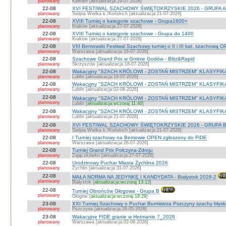
planowany
Kamień [aktualizacja:29-07-2026]
22-08
XVI FESTIWAL SZACHOWY ŚWIĘTOKRZYSKIE 2026 - GRUPA A 
planowany
Sielpia Wielka k./Końskich [aktualizacja:21-07-2026]
22-08
XVIII Turniej o kategorie szachowe - Grupa1600+
planowany
Kraków [aktualizacja:27-07-2026]
22-08
XVIII Turniej o kategorie szachowe - Grupa do 1400
planowany
Kraków [aktualizacja:27-07-2026]
22-08
VIII Bemowski Festiwal Szachowy turniej o II i III kat. szachową 
planowany
Warszawa [aktualizacja:16-07-2026]
22-08
Szachowe Grand Prix w Gminie Godów - Blitz&Rapid
planowany
Skrzyszów [aktualizacja:18-07-2026]
22-08
Wakacyjny "SZACH KRÓLOWI - ZOSTAŃ MISTRZEM" KLASYFIK
planowany
Lublin [aktualizacja:18-07-2026]
22-08
Wakacyjny "SZACH KRÓLOWI - ZOSTAŃ MISTRZEM" KLASYFIK
planowany
Lublin [aktualizacja:02-08-2026]
22-08
Wakacyjny "SZACH KRÓLOWI - ZOSTAŃ MISTRZEM" KLASYFI
planowany
Lublin [
aktualizacja:wczoraj 11:40
]
22-08
Wakacyjny "SZACH KRÓLOWI - ZOSTAŃ MISTRZEM" KLASYFIKA
planowany
Lublin [aktualizacja:21-07-2026]
22-08
XVI FESTIWAL SZACHOWY ŚWIĘTOKRZYSKIE 2026 - GRUPA 
planowany
Sielpia Wielka k./Końskich [aktualizacja:21-07-2026]
22-08
I Turniej szachowy na Bemowie OPEN zgłoszony do FIDE
planowany
Warszawa [aktualizacja:26-07-2026]
22-08
Turniej Grand Prix Połczyna-Zdroju
planowany
Zajączkówko [aktualizacja:27-07-2026]
22-08
Urodzinowy Puchar Miasta Żychlina 2026
planowany
Żychlin [aktualizacja:31-07-2026]
22-08
MAŁA NORMA NA JEDYNKĘ I KANDYDATA - Białystok 2026-2
planowany
Białystok [
aktualizacja:wczoraj 13:13
]
22-08
Turniej Obrońców Głogowa - Grupa B
planowany
Głogów [
aktualizacja:wczoraj 18:29
]
23-08
XXI Turniej Szachowy o Puchar Burmistrza Pszczyny szachy błys
planowany
Pszczyna [aktualizacja:26-05-2026]
23-08
Wakacyjne FIDE granie w Hetmanie 7_2026
planowany
Warszawa [aktualizacja:02-06-2026]