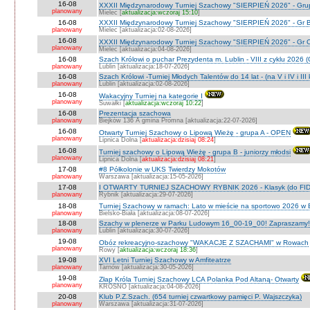
16-08
XXXII Międzynarodowy Turniej Szachowy "SIERPIEŃ 2026" - Grup
planowany
Mielec [
aktualizacja:wczoraj 15:10
]
16-08
XXXII Międzynarodowy Turniej Szachowy "SIERPIEŃ 2026" - Gr B
planowany
Mielec [aktualizacja:02-08-2026]
16-08
XXXII Międzynarodowy Turniej Szachowy "SIERPIEŃ 2026" - Gr C J
planowany
Mielec [aktualizacja:04-08-2026]
16-08
Szach Królowi o puchar Prezydenta m. Lublin - VIII z cyklu 2026
planowany
Lublin [aktualizacja:18-07-2026]
16-08
Szach Królowi -Turniej Młodych Talentów do 14 lat - (na V i IV i III
planowany
Lublin [aktualizacja:02-08-2026]
16-08
Wakacyjny Turniej na kategorie I
planowany
Suwałki [
aktualizacja:wczoraj 10:22
]
16-08
Prezentacja szachowa
planowany
Biejków 136 A gmina Promna [aktualizacja:22-07-2026]
16-08
Otwarty Turniej Szachowy o Lipową Wieżę - grupa A - OPEN
planowany
Lipnica Dolna [
aktualizacja:dzisiaj 08:24
]
16-08
Turniej szachowy o Lipową Wieżę - grupa B - juniorzy młodsi
planowany
Lipnica Dolna [
aktualizacja:dzisiaj 08:21
]
17-08
#8 Półkolonie w UKS Twierdzy Mokotów
planowany
Warszawa [aktualizacja:15-05-2026]
17-08
I OTWARTY TURNIEJ SZACHOWY RYBNIK 2026 - Klasyk (do FID
planowany
Rybnik [aktualizacja:29-07-2026]
18-08
Turniej Szachowy w ramach: Lato w mieście na sportowo 2026 w Bie
planowany
Bielsko-Biała [aktualizacja:08-07-2026]
18-08
Szachy w plenerze w Parku Ludowym 16_00-19_00! Zapraszamy!
planowany
Lublin [aktualizacja:30-07-2026]
19-08
Obóz rekreacyjno-szachowy "WAKACJE Z SZACHAMI" w Rowach
planowany
Rowy [
aktualizacja:wczoraj 18:36
]
19-08
XVI Letni Turniej Szachowy w Amfiteatrze
planowany
Tarnów [aktualizacja:30-05-2026]
19-08
Złap Króla Turniej Szachowy LCA Polanka Pod Altaną- Otwarty
planowany
KROSNO [aktualizacja:04-08-2026]
20-08
Klub P.Z.Szach. (654 turniej czwartkowy pamięci P. Wajszczyka)
planowany
Warszawa [aktualizacja:31-07-2026]