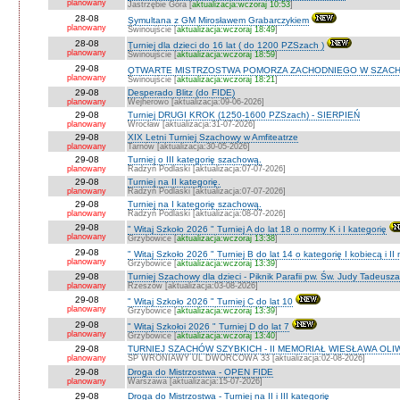
planowany
Jastrzębie Góra [
aktualizacja:wczoraj 10:53
]
28-08
Symultana z GM Mirosławem Grabarczykiem
planowany
Świnoujście [
aktualizacja:wczoraj 18:49
]
28-08
Turniej dla dzieci do 16 lat ( do 1200 PZSzach )
planowany
Świnoujście [
aktualizacja:wczoraj 18:59
]
29-08
OTWARTE MISTRZOSTWA POMORZA ZACHODNIEGO W SZACH
planowany
Świnoujście [
aktualizacja:wczoraj 18:21
]
29-08
Desperado Blitz (do FIDE)
planowany
Wejherowo [aktualizacja:09-06-2026]
29-08
Turniej DRUGI KROK (1250-1600 PZSzach) - SIERPIEŃ
planowany
Wrocław [aktualizacja:31-07-2026]
29-08
XIX Letni Turniej Szachowy w Amfiteatrze
planowany
Tarnów [aktualizacja:30-05-2026]
29-08
Turniej o III kategorię szachową.
planowany
Radzyń Podlaski [aktualizacja:07-07-2026]
29-08
Turniej na II kategorię.
planowany
Radzyń Podlaski [aktualizacja:07-07-2026]
29-08
Turniej na I kategorię szachową.
planowany
Radzyń Podlaski [aktualizacja:08-07-2026]
29-08
" Witaj Szkoło 2026 " Turniej A do lat 18 o normy K i I kategorię
planowany
Grzybowice [
aktualizacja:wczoraj 13:38
]
29-08
" Witaj Szkoło 2026 " Turniej B do lat 14 o kategorię I kobiecą i I
planowany
Grzybowice [
aktualizacja:wczoraj 13:39
]
29-08
Turniej Szachowy dla dzieci - Piknik Parafii pw. Św. Judy Tadeus
planowany
Rzeszów [aktualizacja:03-08-2026]
29-08
" Witaj Szkoło 2026 " Turniej C do lat 10
planowany
Grzybowice [
aktualizacja:wczoraj 13:39
]
29-08
" Witaj Szkołoi 2026 " Turniej D do lat 7
planowany
Grzybowice [
aktualizacja:wczoraj 13:40
]
29-08
TURNIEJ SZACHÓW SZYBKICH - II MEMORIAŁ WIESŁAWA OLI
planowany
SP WRONIAWY UL DWORCOWA 33 [aktualizacja:02-08-2026]
29-08
Droga do Mistrzostwa - OPEN FIDE
planowany
Warszawa [aktualizacja:15-07-2026]
29-08
Droga do Mistrzostwa - Turniej na II i III kategorię