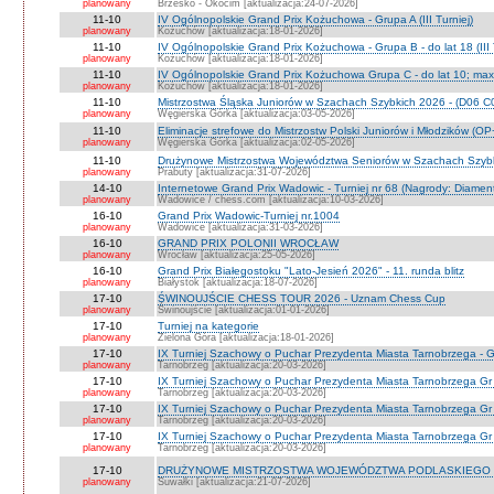
planowany
Brzesko - Okocim [aktualizacja:24-07-2026]
11-10
IV Ogólnopolskie Grand Prix Kożuchowa - Grupa A (III Turniej)
planowany
Kożuchów [aktualizacja:18-01-2026]
11-10
IV Ogólnopolskie Grand Prix Kożuchowa - Grupa B - do lat 18 (III 
planowany
Kożuchów [aktualizacja:18-01-2026]
11-10
IV Ogólnopolskie Grand Prix Kożuchowa Grupa C - do lat 10; max 
planowany
Kożuchów [aktualizacja:18-01-2026]
11-10
Mistrzostwa Śląska Juniorów w Szachach Szybkich 2026 - (D06 
planowany
Węgierska Górka [aktualizacja:03-05-2026]
11-10
Eliminacje strefowe do Mistrzostw Polski Juniorów i Młodzików (O
planowany
Węgierska Górka [aktualizacja:02-05-2026]
11-10
Drużynowe Mistrzostwa Województwa Seniorów w Szachach Szyb
planowany
Prabuty [aktualizacja:31-07-2026]
14-10
Internetowe Grand Prix Wadowic - Turniej nr 68 (Nagrody: Diamen
planowany
Wadowice / chess.com [aktualizacja:10-03-2026]
16-10
Grand Prix Wadowic-Turniej nr.1004
planowany
Wadowice [aktualizacja:31-03-2026]
16-10
GRAND PRIX POLONII WROCŁAW
planowany
Wrocław [aktualizacja:25-05-2026]
16-10
Grand Prix Białegostoku "Lato-Jesień 2026" - 11. runda blitz
planowany
Białystok [aktualizacja:18-07-2026]
17-10
ŚWINOUJŚCIE CHESS TOUR 2026 - Uznam Chess Cup
planowany
Świnoujście [aktualizacja:01-01-2026]
17-10
Turniej na kategorie
planowany
Zielona Góra [aktualizacja:18-01-2026]
17-10
IX Turniej Szachowy o Puchar Prezydenta Miasta Tarnobrzega - G
planowany
Tarnobrzeg [aktualizacja:20-03-2026]
17-10
IX Turniej Szachowy o Puchar Prezydenta Miasta Tarnobrzega Gr
planowany
Tarnobrzeg [aktualizacja:20-03-2026]
17-10
IX Turniej Szachowy o Puchar Prezydenta Miasta Tarnobrzega Gr
planowany
Tarnobrzeg [aktualizacja:20-03-2026]
17-10
IX Turniej Szachowy o Puchar Prezydenta Miasta Tarnobrzega Gr 
planowany
Tarnobrzeg [aktualizacja:20-03-2026]
17-10
DRUŻYNOWE MISTRZOSTWA WOJEWÓDZTWA PODLASKIEGO 
planowany
Suwałki [aktualizacja:21-07-2026]