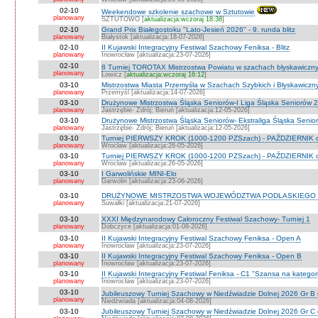
02-10
Weekendowe szkolenie szachowe w Sztutowie
planowany
SZTUTOWO [
aktualizacja:wczoraj 18:38
]
02-10
Grand Prix Białegostoku "Lato-Jesień 2026" - 9. runda blitz
planowany
Białystok [aktualizacja:18-07-2026]
02-10
II Kujawski Integracyjny Festiwal Szachowy Feniksa - Blitz
planowany
Inowrocław [aktualizacja:23-07-2026]
02-10
8 Turniej TOROTAX Mistrzostwa Powiatu w szachach błyskawiczn
planowany
Łowicz [
aktualizacja:wczoraj 16:12
]
03-10
Mistrzostwa Miasta Przemyśla w Szachach Szybkich i Błyskawiczn
planowany
Przemyśl [aktualizacja:14-07-2026]
03-10
Drużynowe Mistrzostwa Śląska Seniorów-I Liga Śląska Seniorów 
planowany
Jastrzębie- Zdrój; Bieruń [aktualizacja:12-05-2026]
03-10
Drużynowe Mistrzostwa Śląska Seniorów- Ekstraliga Śląska Seni
planowany
Jastrzębie- Zdrój; Bieruń [aktualizacja:12-05-2026]
03-10
Turniej PIERWSZY KROK (1000-1200 PZSzach) - PAŹDZIERNIK d
planowany
Wrocław [aktualizacja:26-05-2026]
03-10
Turniej PIERWSZY KROK (1000-1200 PZSzach) - PAŹDZIERNIK o
planowany
Wrocław [aktualizacja:26-05-2026]
03-10
I Garwolińskie MINI-Elo
planowany
Garwolin [aktualizacja:23-06-2026]
03-10
DRUŻYNOWE MISTRZOSTWA WOJEWÓDZTWA PODLASKIEGO 
planowany
Suwałki [aktualizacja:21-07-2026]
03-10
XXXI Międzynarodowy Całoroczny Festiwal Szachowy- Turniej 1
planowany
Dobczyce [aktualizacja:01-08-2026]
03-10
II Kujawski Integracyjny Festiwal Szachowy Feniksa - Open A
planowany
Inowrocław [aktualizacja:23-07-2026]
03-10
II Kujawski Integracyjny Festiwal Szachowy Feniksa - Open B
planowany
Inowrocław [aktualizacja:23-07-2026]
03-10
II Kujawski Integracyjny Festiwal Feniksa - C1 "Szansa na kategor
planowany
Inowrocław [aktualizacja:23-07-2026]
03-10
Jubileuszowy Turniej Szachowy w Niedźwiadzie Dolnej 2026 Gr B
planowany
Niedźwiada [aktualizacja:04-08-2026]
03-10
Jubileuszowy Turniej Szachowy w Niedźwiadzie Dolnej 2026 Gr C