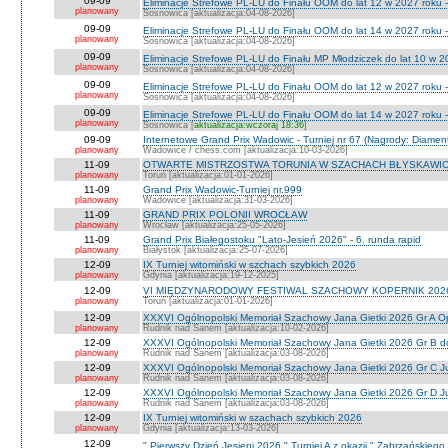
09-09
Eliminacje Strefowe PL-LU do Finału OOM do lat 12 w 2027 roku -
planowany
Sosnowica [aktualizacja:04-08-2026]
09-09
Eliminacje Strefowe PL-LU do Finału OOM do lat 14 w 2027 roku 
planowany
Sosnowica [aktualizacja:04-08-2026]
09-09
Eliminacje Strefowe PL-LU do Finału MP Młodziczek do lat 10 w 2
planowany
Sosnowica [aktualizacja:04-08-2026]
09-09
Eliminacje Strefowe PL-LU do Finału OOM do lat 12 w 2027 roku 
planowany
Sosnowica [aktualizacja:04-08-2026]
09-09
Eliminacje Strefowe PL-LU do Finału OOM do lat 14 w 2027 roku 
planowany
Sosnowica [
aktualizacja:wczoraj 18:36
]
09-09
Internetowe Grand Prix Wadowic - Turniej nr 67 (Nagrody: Diamen
planowany
Wadowice / chess.com [aktualizacja:10-03-2026]
11-09
OTWARTE MISTRZOSTWA TORUNIA W SZACHACH BŁYSKAWIC
planowany
Toruń [aktualizacja:01-01-2026]
11-09
Grand Prix Wadowic-Turniej nr.999
planowany
Wadowice [aktualizacja:31-03-2026]
11-09
GRAND PRIX POLONII WROCŁAW
planowany
Wrocław [aktualizacja:25-05-2026]
11-09
Grand Prix Białegostoku "Lato-Jesień 2026" - 6. runda rapid
planowany
Białystok [aktualizacja:25-07-2026]
12-09
IX Turniej witomiński w szchach szybkich 2026
planowany
Gdynia [aktualizacja:19-12-2025]
12-09
VI MIĘDZYNARODOWY FESTIWAL SZACHOWY KOPERNIK 202
planowany
Toruń [aktualizacja:01-01-2026]
12-09
XXXVI Ogólnopolski Memoriał Szachowy Jana Gietki 2026 Gr A 
planowany
Rudnik nad Sanem [aktualizacja:10-02-2026]
12-09
XXXVI Ogólnopolski Memoriał Szachowy Jana Gietki 2026 Gr B 
planowany
Rudnik nad Sanem [aktualizacja:03-08-2026]
12-09
XXXVI Ogólnopolski Memoriał Szachowy Jana Gietki 2026 Gr C Ju
planowany
Rudnik nad Sanem [aktualizacja:03-08-2026]
12-09
XXXVI Ogólnopolski Memoriał Szachowy Jana Gietki 2026 Gr D Jun.
planowany
Rudnik nad Sanem [aktualizacja:03-08-2026]
12-09
IX Turniej witomiński w szachach szybkich 2026
planowany
Gdynia [aktualizacja:13-03-2026]
12-09
" Pierwszy Dzień Jesieni 2026 " Turniej A z okazji " Zabrzańskiego