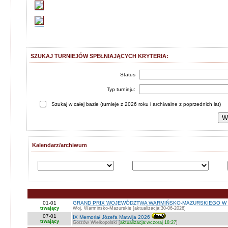
SZUKAJ TURNIEJÓW SPEŁNIAJĄCYCH KRYTERIA:
Status
Typ turnieju:
Szukaj w całej bazie (turnieje z 2026 roku i archiwalne z poprzednich lat)
Kalendarz/archiwum
01-01
GRAND PRIX WOJEWÓDZTWA WARMIŃSKO-MAZURSKIEGO W 
trwający
Woj. Warmińsko-Mazurskie [aktualizacja:30-06-2026]
07-01
IX Memoriał Józefa Matwija 2026
trwający
Gorzów Wielkopolski [
aktualizacja:wczoraj 18:27
]