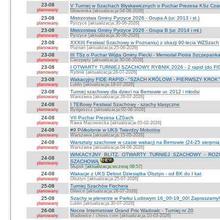
23-08
V Turniej w Szachach Błyskawicznych o Puchar Prezesa KSz Cza
planowany
Głowienka [aktualizacja:04-08-2026]
23-08
Mistrzostwa Gminy Pyrzyce 2026 - Grupa A (ur. 2013 i st.)
planowany
Pyrzyce [aktualizacja:30-06-2026]
23-08
Mistrzostwa Gminy Pyrzyce 2026 - Grupa B (ur. 2014 i mł.)
planowany
Pyrzyce [aktualizacja:30-06-2026]
23-08
XXXIII Festiwal Szachowy w Poznaniu) z okazji 90-lecia WZSzach
planowany
Poznań [aktualizacja:25-06-2026]
23-08
III TSz o Puchar Wójta Gminy Piecki - Memoriał Piotra Szczepan
planowany
Cierzpięty [aktualizacja:30-06-2026]
23-08
I OTWARTY TURNIEJ SZACHOWY RYBNIK 2026 - 2 rapid (do FI
planowany
Rybnik [aktualizacja:28-07-2026]
23-08
Wakacyjny FIDE RAPID - "SZACH KRÓLOWI - PIERWSZY KROK" O
planowany
Lublin [aktualizacja:18-07-2026]
23-08
Turniej szachowy dla dzieci na Bemowie ur. 2012 i młodsi
planowany
Warszawa [aktualizacja:26-07-2026]
24-08
I TEBowy Festiwal Szachowy - szachy klasyczne
planowany
Bydgoszcz [aktualizacja:02-08-2026]
24-08
VII Puchar Prezesa ŁZSach
planowany
Rawa Mazowiecka [aktualizacja:05-02-2026]
24-08
#9 Półkolonie w UKS Twierdzy Mokotów
planowany
Warszawa [aktualizacja:15-05-2026]
24-08
Warsztaty szachowe w czasie wakacji na Bemowie (24-25 sierpnia
planowany
Warszawa [aktualizacja:04-06-2026]
WAKACYJNY BLITZ. OTWARTY TURNIEJ SZACHOWY - RO
24-08
SZACHOWĄ
planowany
Słupsk [
aktualizacja:wczoraj 08:57
]
24-08
Wakacje z UKS Debiut Dziesiątka Olsztyn - od BK do I kat
planowany
Olsztyn [aktualizacja:25-07-2026]
25-08
Turniej Szachów Fischera
planowany
Gliwice [aktualizacja:28-07-2026]
25-08
Szachy w plenerze w Parku Ludowym 16_00-19_00! Zapraszamy!
planowany
Lublin [aktualizacja:30-07-2026]
26-08
Nocne Internetowe Grand Prix Wadowic - Turniej nr 20
planowany
Wadowice / chess.com [aktualizacja:10-03-2026]