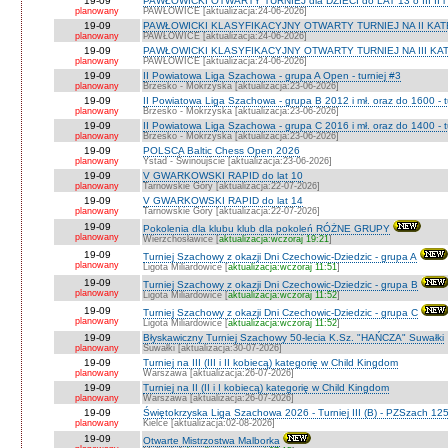
19-09
PAWŁOWICKI OTWARTY TURNIEJ dla DZIECI do LAT 13 o III II i I
planowany
PAWŁOWICE [aktualizacja:24-06-2026]
19-09
PAWŁOWICKI KLASYFIKACYJNY OTWARTY TURNIEJ NA II KATEG
planowany
PAWŁOWICE [aktualizacja:24-06-2026]
19-09
PAWŁOWICKI KLASYFIKACYJNY OTWARTY TURNIEJ NA III KATEG
planowany
PAWŁOWICE [aktualizacja:24-06-2026]
19-09
II Powiatowa Liga Szachowa - grupa A Open - turniej #3
planowany
Brzesko - Mokrzyska [aktualizacja:23-06-2026]
19-09
II Powiatowa Liga Szachowa - grupa B 2012 i mł. oraz do 1600 - t
planowany
Brzesko - Mokrzyska [aktualizacja:23-06-2026]
19-09
II Powiatowa Liga Szachowa - grupa C 2016 i mł. oraz do 1400 - t
planowany
Brzesko - Mokrzyska [aktualizacja:23-06-2026]
19-09
POLSCA Baltic Chess Open 2026
planowany
Ystad - Świnoujście [aktualizacja:23-06-2026]
19-09
V GWARKOWSKI RAPID do lat 10
planowany
Tarnowskie Góry [aktualizacja:22-07-2026]
19-09
V GWARKOWSKI RAPID do lat 14
planowany
Tarnowskie Góry [aktualizacja:22-07-2026]
19-09
Pokolenia dla klubu klub dla pokoleń RÓŻNE GRUPY
planowany
Wierzchosławice [
aktualizacja:wczoraj 19:21
]
19-09
Turniej Szachowy z okazji Dni Czechowic-Dziedzic - grupa A
planowany
Ligota Miliardowice [
aktualizacja:wczoraj 11:51
]
19-09
Turniej Szachowy z okazji Dni Czechowic-Dziedzic - grupa B
planowany
Ligota Miliardowice [
aktualizacja:wczoraj 11:52
]
19-09
Turniej Szachowy z okazji Dni Czechowic-Dziedzic - grupa C
planowany
Ligota Miliardowice [
aktualizacja:wczoraj 11:52
]
19-09
Błyskawiczny Turniej Szachowy 50-lecia K.Sz. "HAŃCZA" Suwałki
planowany
Suwałki [aktualizacja:30-07-2026]
19-09
Turniej na III (III i II kobiecą) kategorię w Child Kingdom
planowany
Warszawa [aktualizacja:26-07-2026]
19-09
Turniej na II (II i I kobiecą) kategorię w Child Kingdom
planowany
Warszawa [aktualizacja:26-07-2026]
19-09
Świętokrzyska Liga Szachowa 2026 - Turniej III (B) - PZSzach 1
planowany
Kielce [aktualizacja:02-08-2026]
19-09
Otwarte Mistrzostwa Malborka