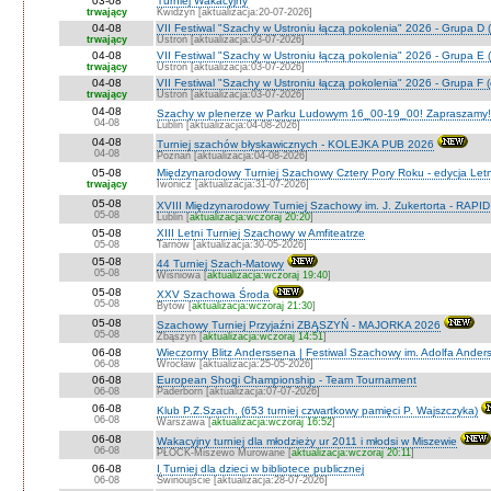
03-08
Turniej Wakacyjny
trwający
Kwidzyn [aktualizacja:20-07-2026]
04-08
VII Festiwal "Szachy w Ustroniu łączą pokolenia" 2026 - Grupa D (
trwający
Ustroń [aktualizacja:03-07-2026]
04-08
VII Festiwal "Szachy w Ustroniu łączą pokolenia" 2026 - Grupa E (
trwający
Ustroń [aktualizacja:03-07-2026]
04-08
VII Festiwal "Szachy w Ustroniu łączą pokolenia" 2026 - Grupa F (
trwający
Ustroń [aktualizacja:03-07-2026]
04-08
Szachy w plenerze w Parku Ludowym 16_00-19_00! Zapraszamy!
04-08
Lublin [aktualizacja:04-08-2026]
04-08
Turniej szachów błyskawicznych - KOLEJKA PUB 2026
04-08
Poznań [aktualizacja:04-08-2026]
05-08
Międzynarodowy Turniej Szachowy Cztery Pory Roku - edycja Let
trwający
Iwonicz [aktualizacja:31-07-2026]
05-08
XVIII Międzynarodowy Turniej Szachowy im. J. Zukertorta - RAPI
05-08
Lublin [
aktualizacja:wczoraj 20:20
]
05-08
XIII Letni Turniej Szachowy w Amfiteatrze
05-08
Tarnów [aktualizacja:30-05-2026]
05-08
44 Turniej Szach-Matowy
05-08
Wiśniowa [
aktualizacja:wczoraj 19:40
]
05-08
XXV Szachowa Środa
05-08
Bytów [
aktualizacja:wczoraj 21:30
]
05-08
Szachowy Turniej Przyjaźni ZBĄSZYŃ - MAJORKA 2026
05-08
Zbąszyń [
aktualizacja:wczoraj 14:51
]
06-08
Wieczorny Blitz Anderssena | Festiwal Szachowy im. Adolfa Ande
06-08
Wrocław [aktualizacja:25-05-2026]
06-08
European Shogi Championship - Team Tournament
06-08
Paderborn [aktualizacja:07-07-2026]
06-08
Klub P.Z.Szach. (653 turniej czwartkowy pamięci P. Wajszczyka)
06-08
Warszawa [
aktualizacja:wczoraj 16:52
]
06-08
Wakacyjny turniej dla młodzieży ur 2011 i młodsi w Miszewie
06-08
PŁOCK-Miszewo Murowane [
aktualizacja:wczoraj 20:11
]
06-08
I Turniej dla dzieci w bibliotece publicznej
06-08
Świnoujście [aktualizacja:28-07-2026]