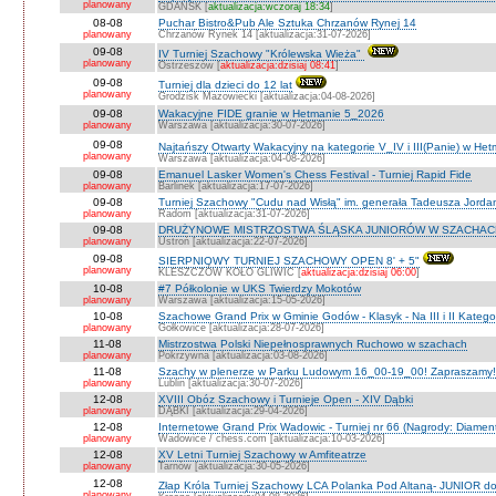
planowany
GDAŃSK [
aktualizacja:wczoraj 18:34
]
08-08
Puchar Bistro&Pub Ale Sztuka Chrzanów Rynej 14
planowany
Chrzanów Rynek 14 [aktualizacja:31-07-2026]
09-08
IV Turniej Szachowy "Królewska Wieża"
planowany
Ostrzeszów [
aktualizacja:dzisiaj 08:41
]
09-08
Turniej dla dzieci do 12 lat
planowany
Grodzisk Mazowiecki [aktualizacja:04-08-2026]
09-08
Wakacyjne FIDE granie w Hetmanie 5_2026
planowany
Warszawa [aktualizacja:30-07-2026]
09-08
Najtańszy Otwarty Wakacyjny na kategorie V_IV i III(Panie) w He
planowany
Warszawa [aktualizacja:04-08-2026]
09-08
Emanuel Lasker Women's Chess Festival - Turniej Rapid Fide
planowany
Barlinek [aktualizacja:17-07-2026]
09-08
Turniej Szachowy "Cudu nad Wisłą" im. generała Tadeusza Jord
planowany
Radom [aktualizacja:31-07-2026]
09-08
DRUŻYNOWE MISTRZOSTWA ŚLĄSKA JUNIORÓW W SZACHACH S
planowany
Ustroń [aktualizacja:22-07-2026]
09-08
SIERPNIOWY TURNIEJ SZACHOWY OPEN 8' + 5"
planowany
KLESZCZÓW KOŁO GLIWIC [
aktualizacja:dzisiaj 06:00
]
10-08
#7 Półkolonie w UKS Twierdzy Mokotów
planowany
Warszawa [aktualizacja:15-05-2026]
10-08
Szachowe Grand Prix w Gminie Godów - Klasyk - Na III i II Katego
planowany
Gołkowice [aktualizacja:28-07-2026]
11-08
Mistrzostwa Polski Niepełnosprawnych Ruchowo w szachach
planowany
Pokrzywna [aktualizacja:03-08-2026]
11-08
Szachy w plenerze w Parku Ludowym 16_00-19_00! Zapraszamy!
planowany
Lublin [aktualizacja:30-07-2026]
12-08
XVIII Obóz Szachowy i Turnieje Open - XIV Dąbki
planowany
DĄBKI [aktualizacja:29-04-2026]
12-08
Internetowe Grand Prix Wadowic - Turniej nr 66 (Nagrody: Diamen
planowany
Wadowice / chess.com [aktualizacja:10-03-2026]
12-08
XV Letni Turniej Szachowy w Amfiteatrze
planowany
Tarnów [aktualizacja:30-05-2026]
12-08
Złap Króla Turniej Szachowy LCA Polanka Pod Altaną- JUNIOR do
planowany