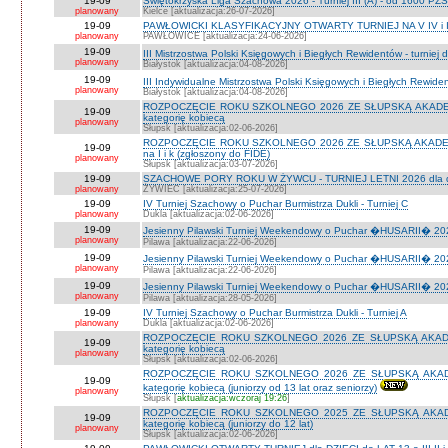
19-09
Świętokrzyska Liga Szachowa 2026 - Turniej III (A) - od 1600 PZ
planowany
Kielce [aktualizacja:26-07-2026]
19-09
PAWŁOWICKI KLASYFIKACYJNY OTWARTY TURNIEJ NA V IV i I
planowany
PAWŁOWICE [aktualizacja:24-06-2026]
19-09
III Mistrzostwa Polski Księgowych i Biegłych Rewidentów - turniej d
planowany
Białystok [aktualizacja:04-08-2026]
19-09
III Indywidualne Mistrzostwa Polski Księgowych i Biegłych Rewid
planowany
Białystok [aktualizacja:04-08-2026]
ROZPOCZĘCIE ROKU SZKOLNEGO 2026 ZE SŁUPSKĄ AKADEMIĄ 
19-09
kategorię kobiecą
planowany
Słupsk [aktualizacja:02-06-2026]
ROZPOCZĘCIE ROKU SZKOLNEGO 2026 ZE SŁUPSKĄ AKADEMIĄ
19-09
na I i k (zgłoszony do FIDE)
planowany
Słupsk [aktualizacja:03-07-2026]
19-09
SZACHOWE PORY ROKU W ŻYWCU - TURNIEJ LETNI 2026 dla dzie
planowany
ŻYWIEC [aktualizacja:25-07-2026]
19-09
IV Turniej Szachowy o Puchar Burmistrza Dukli - Turniej C
planowany
Dukla [aktualizacja:02-06-2026]
19-09
Jesienny Pilawski Turniej Weekendowy o Puchar �HUSARII� 2026
planowany
Pilawa [aktualizacja:22-06-2026]
19-09
Jesienny Pilawski Turniej Weekendowy o Puchar �HUSARII� 2026
planowany
Pilawa [aktualizacja:22-06-2026]
19-09
Jesienny Pilawski Turniej Weekendowy o Puchar �HUSARII� 2026
planowany
Pilawa [aktualizacja:28-05-2026]
19-09
IV Turniej Szachowy o Puchar Burmistrza Dukli - Turniej A
planowany
Dukla [aktualizacja:02-06-2026]
ROZPOCZĘCIE ROKU SZKOLNEGO 2026 ZE SŁUPSKĄ AKADEMI
19-09
kategorię kobiecą
planowany
Słupsk [aktualizacja:02-06-2026]
ROZPOCZĘCIE ROKU SZKOLNEGO 2026 ZE SŁUPSKĄ AKADEMI
19-09
kategorię kobiecą (juniorzy od 13 lat oraz seniorzy)
planowany
Słupsk [
aktualizacja:wczoraj 19:26
]
ROZPOCZĘCIE ROKU SZKOLNEGO 2025 ZE SŁUPSKĄ AKADEMI
19-09
kategorię kobiecą (juniorzy do 12 lat)
planowany
Słupsk [aktualizacja:02-06-2026]