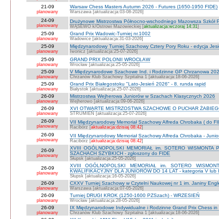
21-09
Warsaw Chess Masters Autumn 2026 - Futures (1650-1950 FIDE)
planowany
Warszawa [aktualizacja:03-08-2026]
24-09
Drużynowe Mistrzostwa Północno-wschodniego Mazowsza Szkół
planowany
WĄSEWO k/Ostrowi Mazowieckiej [
aktualizacja:wczoraj 14:31
]
25-09
Grand Prix Wadowic-Turniej nr.1002
planowany
Wadowice [aktualizacja:31-03-2026]
25-09
Międzynarodowy Turniej Szachowy Cztery Pory Roku - edycja Jes
planowany
Iwonicz [aktualizacja:25-07-2026]
25-09
GRAND PRIX POLONII WROCŁAW
planowany
Wrocław [aktualizacja:25-05-2026]
25-09
V Międzynarodowe Szachowe Ind. i Rodzinne GP Chrzanowa 2026
planowany
Chrzanów Klub Szachowy Szpitalna 1 [aktualizacja:18-06-2026]
25-09
Grand Prix Białegostoku "Lato-Jesień 2026" - 8. runda rapid
planowany
Białystok [aktualizacja:25-07-2026]
26-09
Mistrzostwa Wejherowa Juniorów w Szachach Klasycznych 2026
planowany
Wejherowo [aktualizacja:09-06-2026]
26-09
XVI OTWARTE MISTRZOSTWA SZACHOWE O PUCHAR ŻABIEGO K
planowany
STRUMIEŃ [aktualizacja:25-07-2026]
26-09
VII Międzynarodowy Memoriał Szachowy Alfreda Chrobaka ( do FI
planowany
Racibórz [
aktualizacja:dzisiaj 08:42
]
26-09
VII Międzynarodowy Memoriał Szachowy Alfreda Chrobaka - Junior
planowany
Racibórz [
aktualizacja:dzisiaj 08:42
]
XVIII OGÓLNOPOLSKI MEMORIAŁ im. SOTERO WISMONTA 
26-09
SZACHACH SZYBKICH - zgłoszony do FIDE
planowany
Słupsk [aktualizacja:25-05-2026]
XVIII OGÓLNOPOLSKI MEMORIAŁ im. SOTERO WISMON
26-09
KWALIFIKACYJNY DLA JUNIORÓW DO 14 LAT - kategoria V lub IV 
planowany
Słupsk [aktualizacja:16-05-2026]
26-09
CXXV Turniej Szachowy w Czytelni Naukowej nr 1 im. Janiny Engler
planowany
Warszawa [aktualizacja:07-05-2026]
26-09
Turniej DRUGI KROK (1250-1600 PZSzach) - WRZESIEŃ
planowany
Wrocław [aktualizacja:28-05-2026]
26-09
IX Międzynarodowe Indywidualne i Rodzinne Grand Prix Chess i
planowany
Chrzanów Klub Szachowy Szpitalna 1 [aktualizacja:18-06-2026]