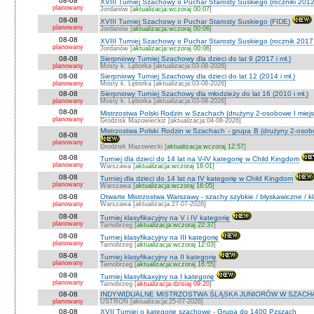
08-08
XVIII Turniej Szachowy o Puchar Starosty Suskiego (roczniki 201
planowany
Jordanów [
aktualizacja:wczoraj 00:07
]
08-08
XVIII Turniej Szachowy o Puchar Starosty Suskiego (FIDE)
planowany
Jordanów [
aktualizacja:wczoraj 00:06
]
08-08
XVIII Turniej Szachowy o Puchar Starosty Suskiego (rocznik 2017 
planowany
Jordanów [
aktualizacja:wczoraj 00:06
]
08-08
Sierpniowy Turniej Szachowy dla dzieci do lat 9 (2017 i mł.)
planowany
Mosty k. Lęborka [aktualizacja:03-08-2026]
08-08
Sierpniowy Turniej Szachowy dla dzieci do lat 12 (2014 i mł.)
planowany
Mosty k. Lęborka [aktualizacja:03-08-2026]
08-08
Sierpniowy Turniej Szachowy dla młodzieży do lat 16 (2010 i mł.)
planowany
Mosty k. Lęborka [aktualizacja:03-08-2026]
08-08
Mistrzostwa Polski Rodzin w Szachach (drużyny 2-osobowe I miejs
planowany
Grodzisk Mazowieckiz [aktualizacja:04-08-2026]
Mistrzostwa Polski Rodzin w Szachach - grupa B (drużyny 2-osobo
08-08
planowany
Grodzisk Mazowiecki [
aktualizacja:wczoraj 12:57
]
08-08
Turniej dla dzieci do 14 lat na V-IV kategorię w Child Kingdom
planowany
Warszawa [
aktualizacja:wczoraj 16:01
]
08-08
Turniej dla dzieci do 14 lat na IV kategorię w Child Kingdom
planowany
Warszawa [
aktualizacja:wczoraj 16:05
]
08-08
Otwarte Mistrzostwa Warszawy - szachy szybkie / błyskawiczne / k
planowany
Warszawa [aktualizacja:27-07-2026]
08-08
Turniej klasyfikacyjny na V i IV kategorię
planowany
Tarnobrzeg [
aktualizacja:wczoraj 22:37
]
08-08
Turniej klasyfikacyjny na III kategorię
planowany
Tarnobrzeg [
aktualizacja:wczoraj 12:03
]
08-08
Turniej klasyfikacyjny na II kategorię
planowany
Tarnobrzeg [
aktualizacja:wczoraj 16:55
]
08-08
Turniej klasyfikaxyjny na I kategorię
planowany
Tarnobrzeg [
aktualizacja:dzisiaj 09:20
]
08-08
INDYWIDUALNE MISTRZOSTWA ŚLĄSKA JUNIORÓW W SZACHAC
planowany
USTROŃ [aktualizacja:25-07-2026]
08-08
XVII Turniej o kategorie szachowe - Grupa do 1400 Pzszach