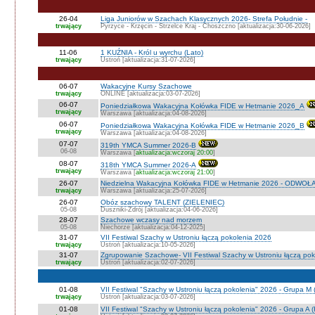
26-04
Liga Juniorów w Szachach Klasycznych 2026- Strefa Południe -
trwający
Pyrzyce - Krzęcin - Strzelce Kraj - Choszczno [aktualizacja:30-06-2026]
11-06
1 KUŹNIA - Król u wyrchu (Lato)
trwający
Ustroń [aktualizacja:31-07-2026]
06-07
Wakacyjne Kursy Szachowe
trwający
ONLINE [aktualizacja:03-07-2026]
06-07
Poniedziałkowa Wakacyjna Kołówka FIDE w Hetmanie 2026_A
trwający
Warszawa [aktualizacja:04-08-2026]
06-07
Poniedziałkowa Wakacyjna Kołówka FIDE w Hetmanie 2026_B
trwający
Warszawa [aktualizacja:04-08-2026]
07-07
319th YMCA Summer 2026-B
06-08
Warszawa [
aktualizacja:wczoraj 20:00
]
08-07
318th YMCA Summer 2026-A
trwający
Warszawa [
aktualizacja:wczoraj 21:00
]
26-07
Niedzielna Wakacyjna Kołówka FIDE w Hetmanie 2026 - ODWOŁ
trwający
Warszawa [aktualizacja:25-07-2026]
26-07
Obóz szachowy TALENT (ZIELENIEC)
05-08
Duszniki-Zdrój [aktualizacja:04-06-2026]
28-07
Szachowe wczasy nad morzem
05-08
Niechorze [aktualizacja:04-12-2025]
31-07
VII Festiwal Szachy w Ustroniu łączą pokolenia 2026
trwający
Ustroń [aktualizacja:10-05-2026]
31-07
Zgrupowanie Szachowe- VII Festiwal Szachy w Ustroniu łączą po
trwający
Ustroń [aktualizacja:02-07-2026]
01-08
VII Festiwal "Szachy w Ustroniu łączą pokolenia" 2026 - Grupa M
trwający
Ustroń [aktualizacja:03-07-2026]
01-08
VII Festiwal "Szachy w Ustroniu łączą pokolenia" 2026 - Grupa A