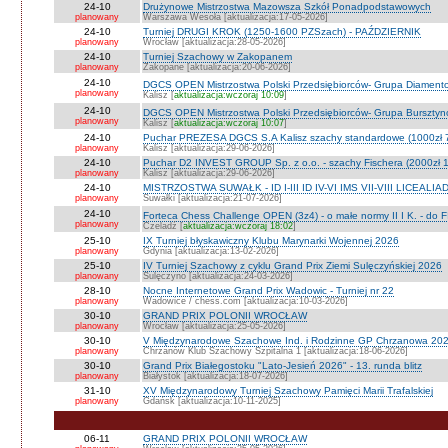
24-10
Drużynowe Mistrzostwa Mazowsza Szkół Ponadpodstawowych
planowany
Warszawa Wesoła [aktualizacja:17-05-2026]
24-10
Turniej DRUGI KROK (1250-1600 PZSzach) - PAŹDZIERNIK
planowany
Wrocław [aktualizacja:28-05-2026]
24-10
Turniej Szachowy w Zakopanem
planowany
Zakopane [aktualizacja:20-06-2026]
24-10
DGCS OPEN Mistrzostwa Polski Przedsiębiorców- Grupa Diament
planowany
Kalisz [
aktualizacja:wczoraj 10:09
]
24-10
DGCS OPEN Mistrzostwa Polski Przedsiębiorców- Grupa Burszty
planowany
Kalisz [
aktualizacja:wczoraj 10:07
]
24-10
Puchar PREZESA DGCS S.A Kalisz szachy standardowe (1000zł 
planowany
Kalisz [aktualizacja:29-06-2026]
24-10
Puchar D2 INVEST GROUP Sp. z o.o. - szachy Fischera (2000zł 1
planowany
Kalisz [aktualizacja:29-06-2026]
24-10
MISTRZOSTWA SUWAŁK - ID I-III ID IV-VI IMS VII-VIII LICEALIA
planowany
Suwałki [aktualizacja:21-07-2026]
24-10
Forteca Chess Challenge OPEN (3z4) - o małe normy II I K. - do F
planowany
Czeladź [
aktualizacja:wczoraj 18:02
]
25-10
IX Turniej błyskawiczny Klubu Marynarki Wojennej 2026
planowany
Gdynia [aktualizacja:13-02-2026]
25-10
IV Turniej Szachowy z cyklu Grand Prix Ziemi Sulęczyńskiej 2026
planowany
Sulęczyno [aktualizacja:24-03-2026]
28-10
Nocne Internetowe Grand Prix Wadowic - Turniej nr 22
planowany
Wadowice / chess.com [aktualizacja:10-03-2026]
30-10
GRAND PRIX POLONII WROCŁAW
planowany
Wrocław [aktualizacja:25-05-2026]
30-10
V Międzynarodowe Szachowe Ind. i Rodzinne GP Chrzanowa 2026
planowany
Chrzanów Klub Szachowy Szpitalna 1 [aktualizacja:18-06-2026]
30-10
Grand Prix Białegostoku "Lato-Jesień 2026" - 13. runda blitz
planowany
Białystok [aktualizacja:18-07-2026]
31-10
XV Międzynarodowy Turniej Szachowy Pamięci Marii Trafalskiej
planowany
Gdańsk [aktualizacja:10-11-2025]
06-11
GRAND PRIX POLONII WROCŁAW