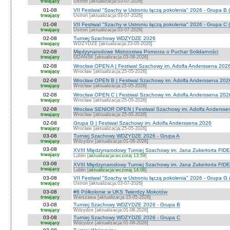
trwający
Ustroń [aktualizacja:03-07-2026]
01-08
VII Festiwal "Szachy w Ustroniu łączą pokolenia" 2026 - Grupa B 
trwający
Ustroń [aktualizacja:03-07-2026]
01-08
VII Festiwal "Szachy w Ustroniu łączą pokolenia" 2026 - Grupa C 
trwający
Ustroń [aktualizacja:03-07-2026]
02-08
Turniej Szachowy WDZYDZE 2026
trwający
WDZYDZE [aktualizacja:23-05-2026]
02-08
Międzynarodowe Mistrzostwa Pomorza o Puchar Solidarności
trwający
GDAŃSK [aktualizacja:03-08-2026]
02-08
Wrocław OPEN A | Festiwal Szachowy im. Adolfa Anderssena 202
trwający
Wrocław [aktualizacja:25-05-2026]
02-08
Wrocław OPEN B | Festiwal Szachowy im. Adolfa Anderssena 202
trwający
Wrocław [aktualizacja:25-05-2026]
02-08
Wrocław OPEN C | Festiwal Szachowy im. Adolfa Anderssena 202
trwający
Wrocław [aktualizacja:25-05-2026]
02-08
Wrocław SENIOR OPEN | Festiwal Szachowy im. Adolfa Andersse
trwający
Wrocław [aktualizacja:25-05-2026]
02-08
Grupa G | Festiwal Szachowy im. Adolfa Anderssena 2026
trwający
Wrocław [aktualizacja:25-05-2026]
03-08
Turniej Szachowy WDZYDZE 2026 - Grupa A
trwający
Wdzydze [aktualizacja:01-08-2026]
03-08
XVIII Międzynarodowy Turniej Szachowy im. Jana Zukertorta FIDE
trwający
Lublin [
aktualizacja:wczoraj 13:59
]
03-08
XVIII Międzynarodowy Turniej Szachowy im. Jana Zukertorta FID
trwający
Lublin [
aktualizacja:wczoraj 14:06
]
03-08
VII Festiwal "Szachy w Ustroniu łączą pokolenia" 2026 - Grupa G 
trwający
Ustroń [aktualizacja:03-07-2026]
03-08
#6 Półkolonie w UKS Twierdzy Mokotów
trwający
Warszawa [aktualizacja:15-05-2026]
03-08
Turniej Szachowy WDZYDZE 2026 - Grupa B
trwający
Wdzydze [aktualizacja:01-08-2026]
03-08
Turniej Szachowy WDZYDZE 2026 - Grupa C
trwający
Wdzydze [aktualizacja:01-08-2026]