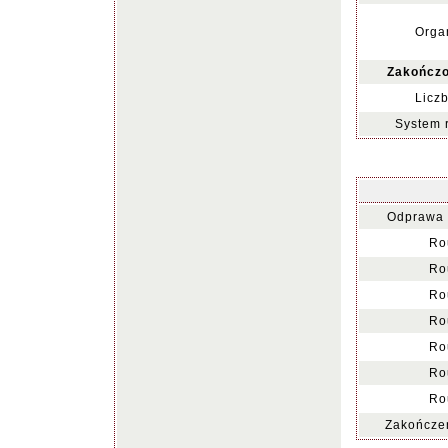
Organ
Zakończo
Liczb
System 
Odprawa 
Ro
Ro
Ro
Ro
Ro
Ro
Ro
Zakończen