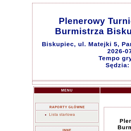
Plenerowy Turn
Burmistrza Bisk
Biskupiec, ul. Matejki 5, 
2026-0
Tempo gry:
Sędzia:
MENU
RAPORTY GŁÓWNE
Lista startowa
Ple
Burm
INNE