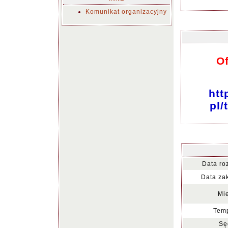
Komunikat organizacyjny
Of
htt
pl
Data ro
Data za
Mie
Temp
Sę