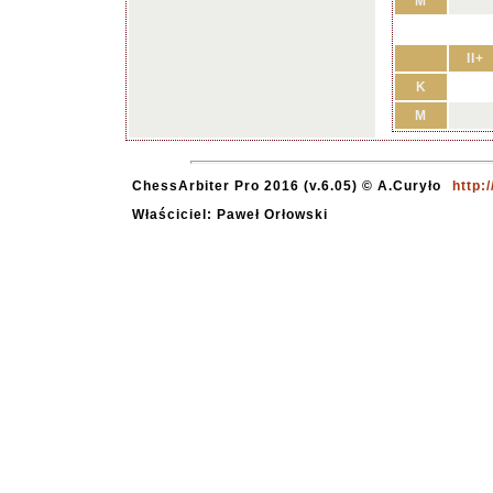
M
II+
K
M
ChessArbiter Pro 2016 (v.6.05) © A.Curyło
http:
Właściciel: Paweł Orłowski