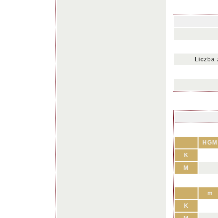
Liczba
HGM
K
M
m
K