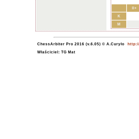
II+
K
M
ChessArbiter Pro 2016 (v.6.05) © A.Curyło
http:
Właściciel: TG Mat