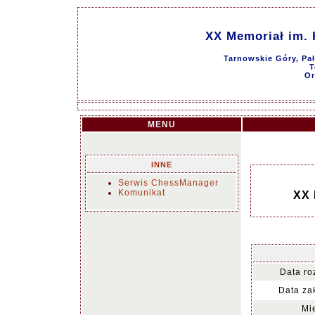
XX Memoriał im. 
Tarnowskie Góry, Pał
T
Or
MENU
INNE
Serwis ChessManager
Komunikat
XX 
Data ro
Data za
Mi