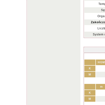
Temp
Sę
Orga
Zakończo
Licz
System 
HGM
K
M
m
K
M