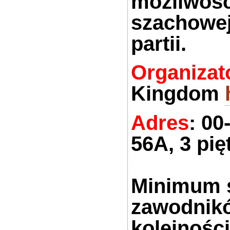
możliwości
szachowej 
partii
.
Organizat
Kingdom
Adres
: 0
56A, 3 pię
Minimum s
zawodnikó
kolejnośc