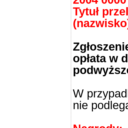
Tytuł prze
(nazwisko)
Zgłoszenie
opłata w 
podwyższ
W przypadk
nie podleg