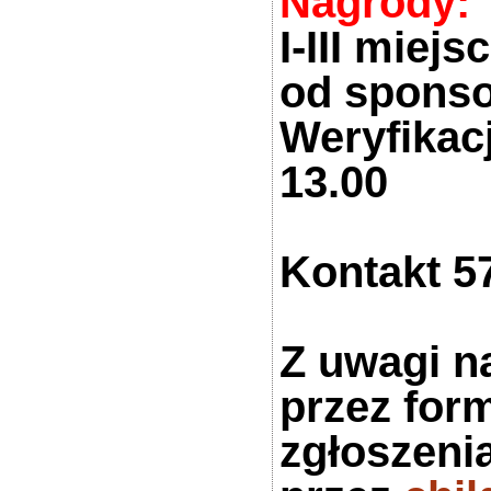
Nagrody:
I-III miej
od spons
Weryfikacj
13.00
Kontakt 5
Z uwagi na
przez for
zgłoszeni