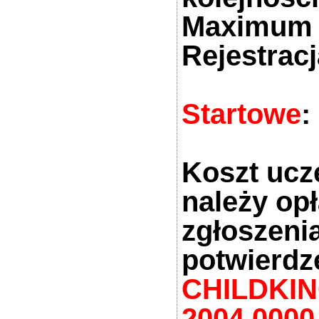
Maximum 
Rejestrac
Startowe
:
Koszt ucz
należy op
zgłoszeni
potwierdz
CHILDKING
2004 0000