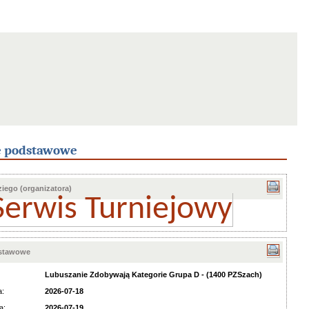
e podstawowe
iego (organizatora)
Serwis Turniejowy
dstawowe
Lubuszanie Zdobywają Kategorie Grupa D - (1400 PZSzach)
a:
2026-07-18
a:
2026-07-19