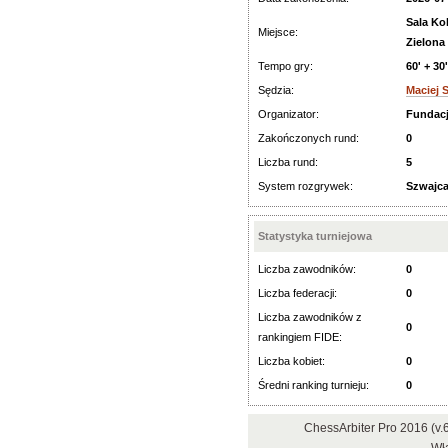
Sala Ko
Miejsce:
Zielona
Tempo gry:
60' + 30
Sędzia:
Maciej 
Organizator:
Fundac
Zakończonych rund:
0
Liczba rund:
5
System rozgrywek:
Szwajca
Statystyka turniejowa
Liczba zawodników:
0
Liczba federacji:
0
Liczba zawodników z
0
rankingiem FIDE:
Liczba kobiet:
0
Średni ranking turnieju:
0
ChessArbiter Pro 2016 (v