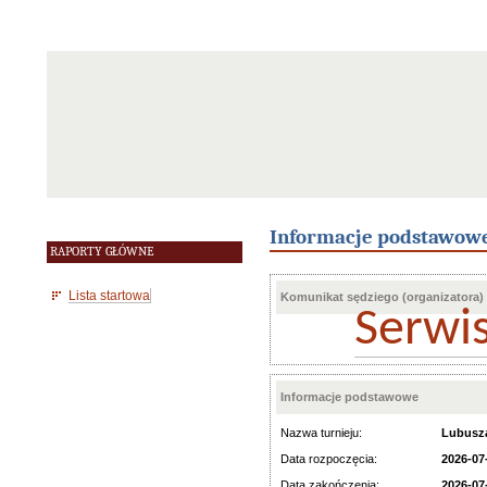
Informacje podstawow
RAPORTY GŁÓWNE
Lista startowa
Komunikat sędziego (organizatora)
Serwi
Informacje podstawowe
Nazwa turnieju:
Lubusza
Data rozpoczęcia:
2026-07
Data zakończenia:
2026-07