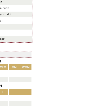
ań
na ruch
ybulski
ch
rski
)
WFM
CM
WCM
0)
I