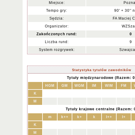
Miejsce:
Pozn
Tempo gry:
90' + 30'' 
Sędzia:
FA Maciej C
Organizator:
WZSza
Zakończonych rund:
0
Liczba rund:
9
System rozgrywek:
Szwajca
Statystyka tytułów zawodników
Tytuły międzynarodowe (Razem: 0
HGM
GM
WGM
IM
WIM
FM
K
M
Tytuły krajowe centralne (Razem: 
m
k++
k+
k
I++
I+
K
M