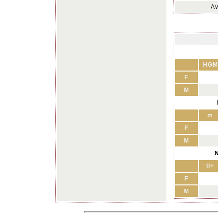
Av
HGM
F
M
m
F
M
N
II+
F
M