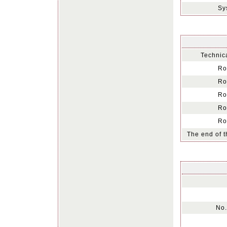
Sy
Technica
Ro
Ro
Ro
Ro
Ro
The end of t
No.