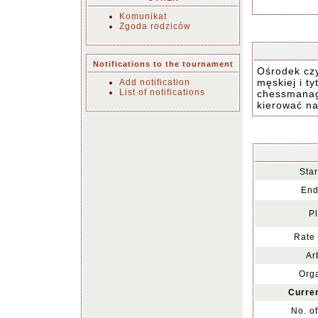
Komunikat
Zgoda rodziców
Notifications to the tournament
Ośrodek czy
męskiej i t
Add notification
List of notifications
chessmanag
kierować n
Star
End
Pl
Rate 
Ar
Orga
Curren
No. o