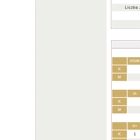
Liczba
HGM
K
M
m
K
M
II+
K
1