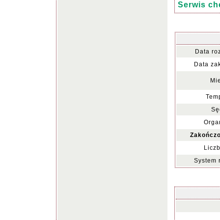
Serwis ch
Data ro
Data za
Mie
Temp
Sę
Organ
Zakończo
Liczb
System 