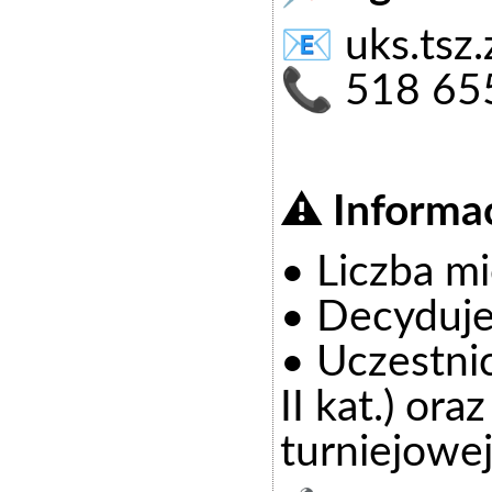
📧
uks.tsz
📞 518 65
⚠️ Informa
• Liczba mi
• Decyduje
• Uczestni
II kat.) o
turniejowe