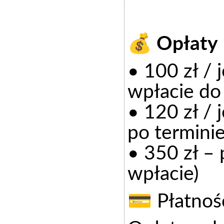
💰 Opłaty
• 100 zł / 
wpłacie do
• 120 zł / 
po terminie
• 350 zł – 
wpłacie)
💳 Płatnoś