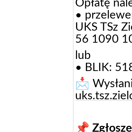
Opłatę nale
• przelewe
UKS TSz Zie
56 1090 1
lub
• BLIK: 5
📩 Wysłani
uks.tsz.zi
📌 Zgłosze