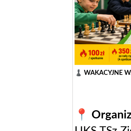
♟️ WAKACYJNE WA
📍 Organiz