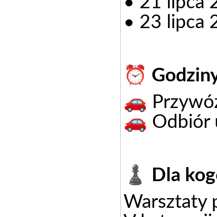
• 21 lipca
• 23 lipca
⏰ Godziny
🚗 Przywóz
🚗 Odbiór 
♟️ Dla kog
Warsztaty 