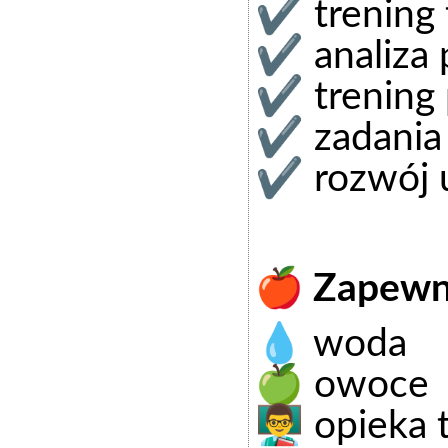
✔ trening t
✔ analiza 
✔ trening 
✔ zadania 
✔ rozwój u
🍎 Zapew
💧 woda
🍏 owoce
👨‍🏫 opieka