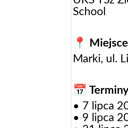
UKS TSz Zie
School
📍 Miejsce
Marki, ul. 
📅 Terminy
• 7 lipca 
• 9 lipca 