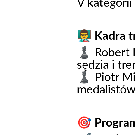
V kategorii
👨‍🏫 Kadra 
♟️ Robert K
sędzia i tre
♟️ Piotr Mi
medalistów
🎯 Program