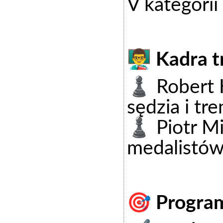
V kategorii
👨‍🏫 Kadra 
♟️ Robert K
sędzia i tre
♟️ Piotr Mi
medalistów
🎯 Program