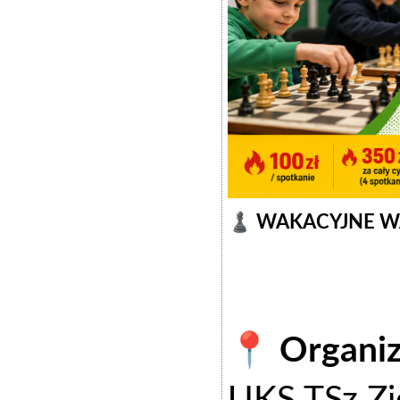
♟️ WAKACYJNE WA
📍 Organiz