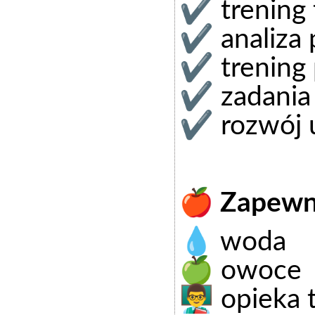
✔ trening t
✔ analiza 
✔ trening 
✔ zadania 
✔ rozwój u
🍎 Zapew
💧 woda
🍏 owoce
👨‍🏫 opieka