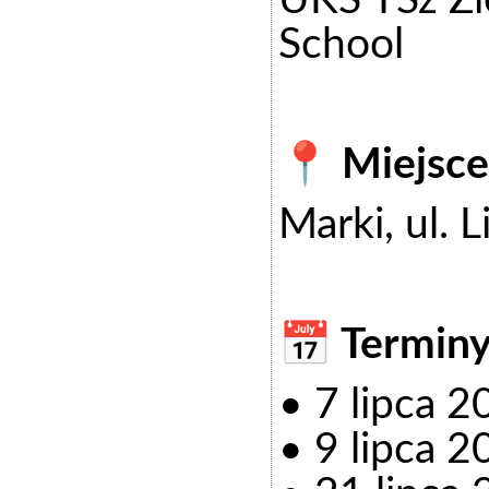
UKS TSz Zie
School
📍 Miejsce
Marki, ul. 
📅 Terminy
• 7 lipca 
• 9 lipca 