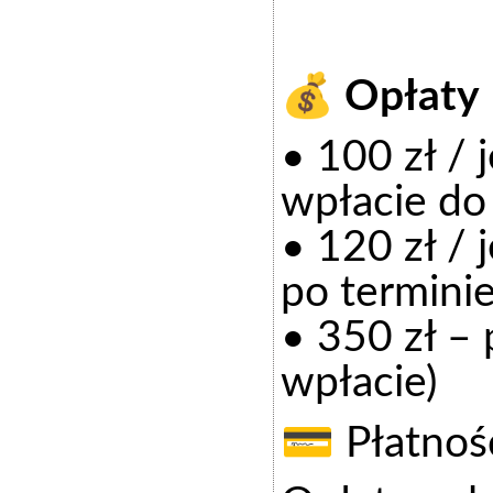
💰 Opłaty
• 100 zł / 
wpłacie do
• 120 zł / 
po terminie
• 350 zł – 
wpłacie)
💳 Płatnoś