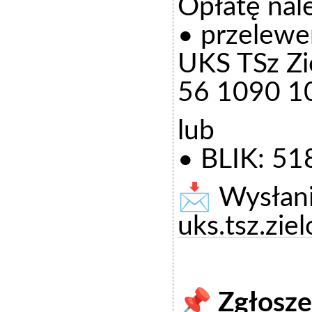
Opłatę nale
• przelewe
UKS TSz Zie
56 1090 1
lub
• BLIK: 5
📩 Wysłani
uks.tsz.zi
📌 Zgłosze