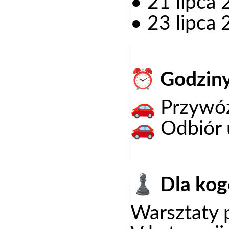
• 21 lipca
• 23 lipca
⏰ Godziny
🚗 Przywóz
🚗 Odbiór 
♟️ Dla kog
Warsztaty 