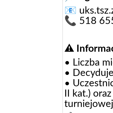
📧
uks.tsz
📞 518 65
⚠️ Informa
• Liczba mi
• Decyduje
• Uczestni
II kat.) o
turniejowe