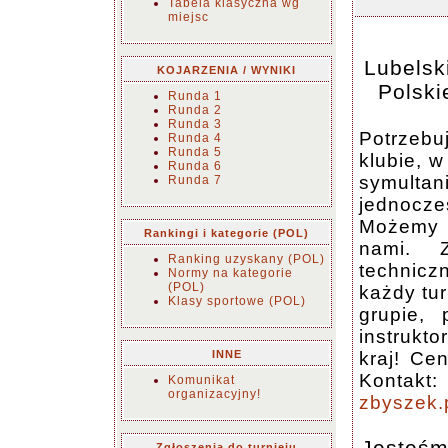
Tabela klasyczna wg
miejsc
Lubelsk
KOJARZENIA / WYNIKI
Polski
Runda 1
Runda 2
Runda 3
Potrzebu
Runda 4
Runda 5
klubie, 
Runda 6
symulta
Runda 7
jednocz
Możemy t
Rankingi i kategorie (POL)
nami. 
Ranking uzyskany (POL)
technic
Normy na kategorie
(POL)
każdy tur
Klasy sportowe (POL)
grupie, 
instrukto
INNE
kraj! Ce
Kontakt:
Komunikat
organizacyjny!
zbyszek
Jesteśm
Zgłoszenia do turnieju