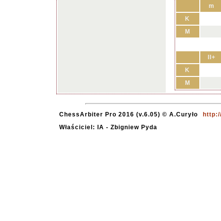
m
K
M
II+
K
M
ChessArbiter Pro 2016 (v.6.05) © A.Curyło
http:
Właściciel: IA - Zbigniew Pyda