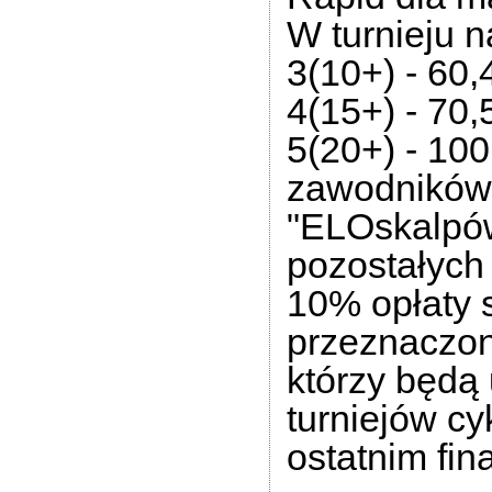
W turnieju 
3(10+) - 60,
4(15+) - 70,
5(20+) - 100
zawodników 
"ELOskalpó
pozostałych
10% opłaty s
przeznaczon
którzy będą 
turniejów cy
ostatnim fin