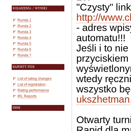
"Czysty" link
KOJARZENIA / WYNIKI
http://www.c
Runda 1
- adres wpis
Runda 2
Runda 3
automatu!!!
Runda 4
Runda 5
Jeśli i to n
Runda 6
przyciskiem
Runda 7
wyświetlonym
RAPORTY FIDE
wtedy ręczni
List of rating changes
List of registration
wszystko będ
Rating performance
ukszhetman
IRL Reports
INNE
Otwarty tur
Rapid dla m