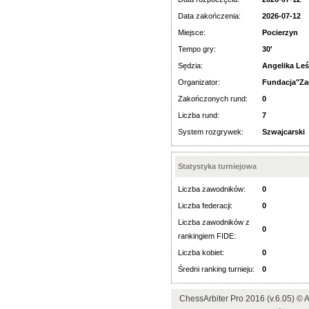
Data zakończenia:
2026-07-12
Miejsce:
Pocierzyn
Tempo gry:
30'
Sędzia:
Angelika Leś
Organizator:
Fundacja"Za
Zakończonych rund:
0
Liczba rund:
7
System rozgrywek:
Szwajcarski
Statystyka turniejowa
Liczba zawodników:
0
Liczba federacji:
0
Liczba zawodników z
0
rankingiem FIDE:
Liczba kobiet:
0
Średni ranking turnieju:
0
ChessArbiter Pro 2016 (v.6.05) 