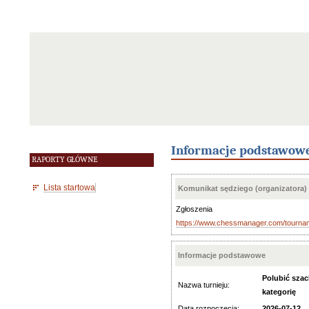
Informacje podstawow
RAPORTY GŁÓWNE
Lista startowa
Komunikat sędziego (organizatora)
Zgłoszenia
https://www.chessmanager.com/tourn
Informacje podstawowe
Polubić sza
Nazwa turnieju:
kategorię
Data rozpoczęcia:
2026-07-12