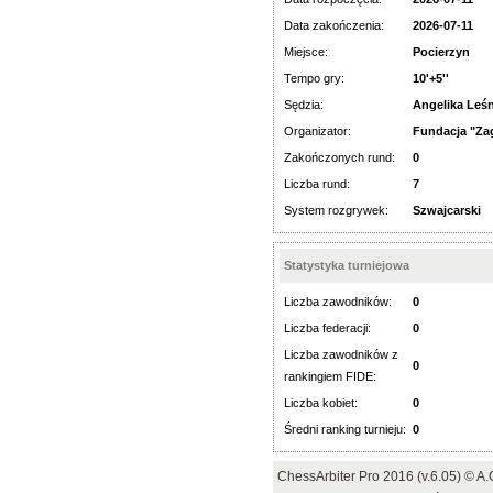
Data zakończenia:
2026-07-11
Miejsce:
Pocierzyn
Tempo gry:
10'+5''
Sędzia:
Angelika Leś
Organizator:
Fundacja "Za
Zakończonych rund:
0
Liczba rund:
7
System rozgrywek:
Szwajcarski
Statystyka turniejowa
Liczba zawodników:
0
Liczba federacji:
0
Liczba zawodników z
0
rankingiem FIDE:
Liczba kobiet:
0
Średni ranking turnieju:
0
ChessArbiter Pro 2016 (v.6.05) © 