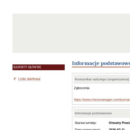
Informacje podstawow
RAPORTY GŁÓWNE
Lista startowa
Komunikat sędziego (organizatora)
Zgłoszenia
https://www.chessmanager.com/tourn
Informacje podstawowe
Nazwa turnieju:
Otwarty Powi
Data rozpoczęcia:
2026-07-11