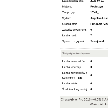
Data zakończenia:
2026-07-11
Miejsce:
Pocierzyn
Tempo gry:
10'+5;;
Sędzia:
Angelika Leś
Organizator:
Fundacja "Za
Zakończonych rund:
0
Liczba rund:
7
System rozgrywek:
Szwajcarski
Statystyka turniejowa
Liczba zawodników:
0
Liczba federacji:
0
Liczba zawodników z
0
rankingiem FIDE:
Liczba kobiet:
0
Średni ranking turnieju:
0
ChessArbiter Pro 2016 (v.6.05) © 
Właściciel: A