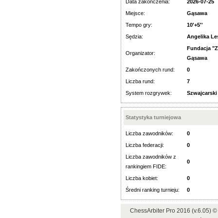
Data zakończenia:
2026-07-25
Miejsce:
Gąsawa
Tempo gry:
10'+5''
Sędzia:
Angelika Le
Fundacja "
Organizator:
Gąsawa
Zakończonych rund:
0
Liczba rund:
7
System rozgrywek:
Szwajcarski
Statystyka turniejowa
Liczba zawodników:
0
Liczba federacji:
0
Liczba zawodników z
0
rankingiem FIDE:
Liczba kobiet:
0
Średni ranking turnieju:
0
ChessArbiter Pro 2016 (v.6.05)