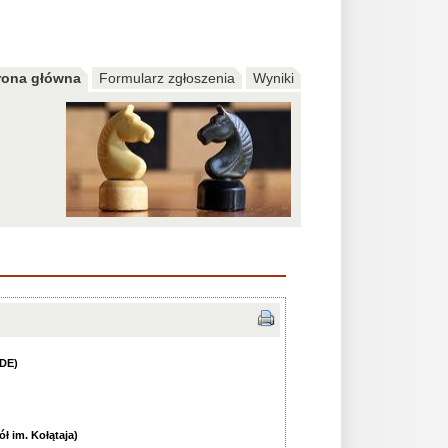
rona główna
Formularz zgłoszenia
Wyniki
IDE)
ł im. Kołątaja)