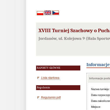
XVIII Turniej Szachowy o Puch
Jordanów, ul. Kolejowa 9 (Hala Sport
Informacj
RAPORTY GŁÓWNE
Lista startowa
Informacje pod
Regulamin
Nazwa turnieju:
Data rozpoczęc
Regulamin.pdf
Data zakończen
Miejsce: