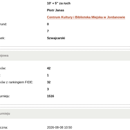
10' + 5'' za ruch
Piotr Janas
Centrum Kultury i Biblioteka Miejska w Jordanowie
rund:
0
7
wek:
Szwajcarski
iejowa
ków:
42
:
1
ków z rankingiem FIDE:
32
3
urnieju:
1516
rnieju
czna:
2026-08-08 10:50