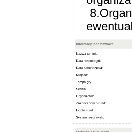
8.Organiz
ewentual
Informacje podstawowe
Nazwa turnieju:
Data rozpoczęcia:
Data zakończenia:
Miejsce:
Tempo gry:
Sędzia:
Organizator:
Zakończonych rund:
Liczba rund:
System rozgrywek: