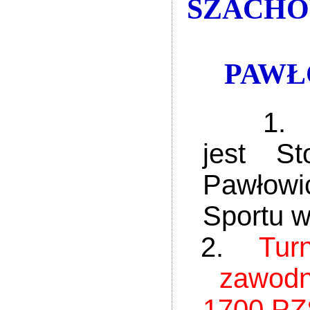
SZACHO
PAWŁO
1.
jest S
Pawłowi
Sportu w
2.
Tur
zawodn
1700 PZ