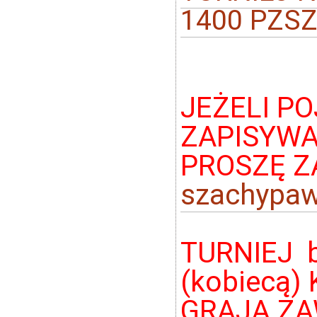
1400 PZSZ
JEŻELI P
ZAPISYWA
PROSZĘ Z
szachypaw
TURNIEJ b
(kobiecą)
GRAJĄ ZA