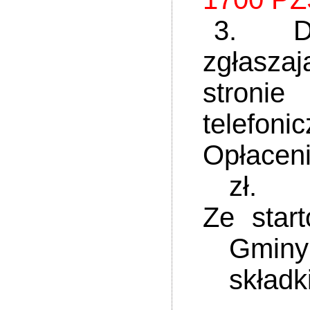
3. Do ud
zgł
stro
telefoni
Opłacen
zł.
Ze star
Gminy
składk