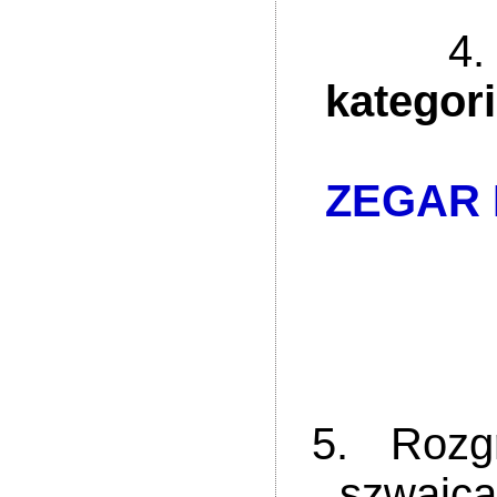
4
kategorii
ZEGAR 
2 mi
3 mi
5. Rozgry
„szwajc