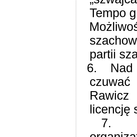
Tempo g
Możliwoś
szachow
partii s
6. Nad pr
czuwać
Rawicz 
licencję
7. Sprz
organiza