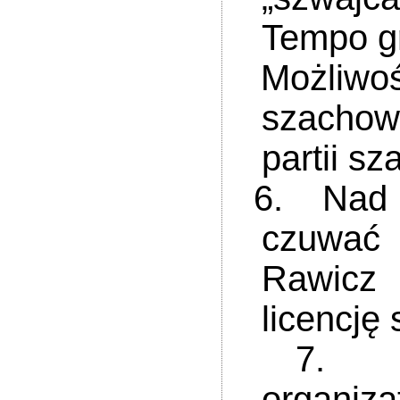
Tempo g
Możliwoś
szachow
partii s
6. Nad pr
czuwać
Rawicz 
licencję
7. Sprz
organiza