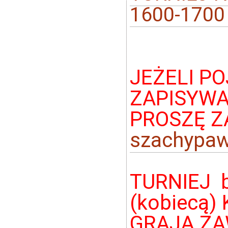
1600-1700
JEŻELI P
ZAPISYWA
PROSZĘ Z
szachypaw
TURNIEJ b
(kobiecą)
GRAJĄ ZA