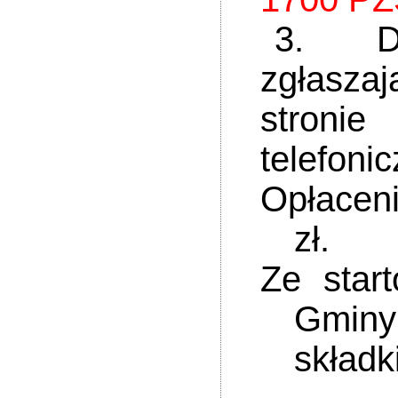
3. Do ud
zgł
stro
telefoni
Opłacen
zł.
Ze star
Gminy
składk