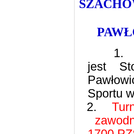
SZACHOW
PAWŁO
1.
jest S
Pawłowi
Sportu w
2.
Tur
zawodn
1700 PZ