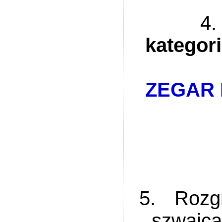
4
kategorii
ZEGAR 
2 mi
3 mi
5. Rozgry
„szwajc