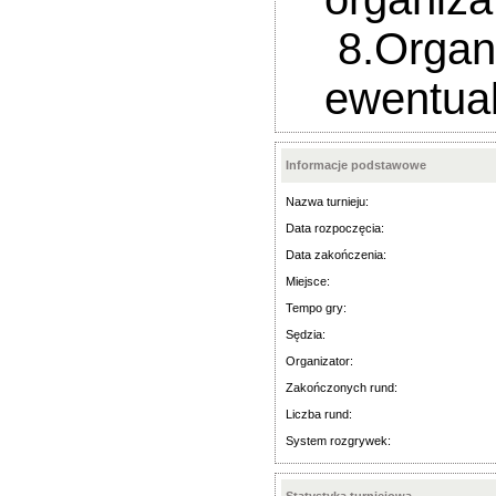
8.Organiz
ewentual
Informacje podstawowe
Nazwa turnieju:
Data rozpoczęcia:
Data zakończenia:
Miejsce:
Tempo gry:
Sędzia:
Organizator:
Zakończonych rund:
Liczba rund:
System rozgrywek: