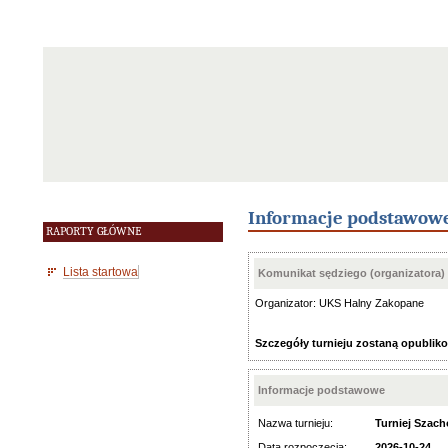
Informacje podstawow
RAPORTY GŁÓWNE
Lista startowa
Komunikat sędziego (organizatora)
Organizator: UKS Halny Zakopane
Szczegóły turnieju zostaną opublik
Informacje podstawowe
Nazwa turnieju:
Turniej Szac
Data rozpoczęcia:
2026-10-24