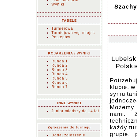
Lista startowa
Wyniki
Szachy
TABELE
Turniejowa
Turniejowa wg. miejsc
Postępów
KOJARZENIA / WYNIKI
Lubelsk
Runda 1
Polski
Runda 2
Runda 3
Runda 4
Runda 5
Potrzebu
Runda 6
klubie, 
Runda 7
symulta
jednocz
INNE WYNIKI
Możemy t
Junior młodszy do 14 lat
nami. 
technic
każdy tur
Zgłoszenia do turnieju
grupie, 
Dodaj zgłoszenie