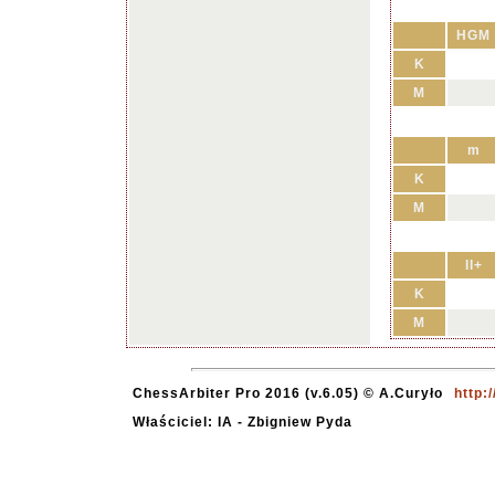
HGM
K
M
m
K
M
II+
K
M
ChessArbiter Pro 2016 (v.6.05) © A.Curyło
http:
Właściciel: IA - Zbigniew Pyda