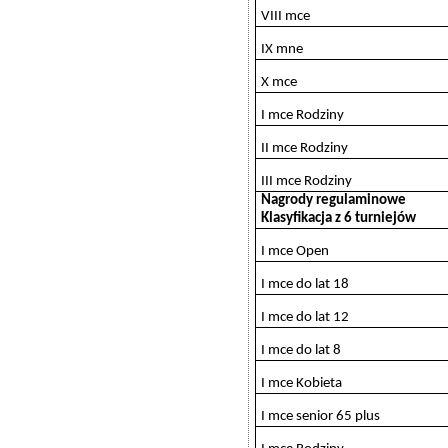
VIII mce
IX mne
X mce
I mce Rodziny
II mce Rodziny
III mce Rodziny
Nagrody regulaminowe
Klasyfikacja z 6 turniejów
I mce Open
I mce do lat 18
I mce do lat 12
I mce do lat 8
I mce Kobieta
I mce senior 65 plus