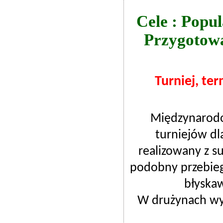
Cele : Popu
Przygotowa
Turniej, ter
Międzynarodo
turniejów dla
realizowany z s
podobny przebieg
błyskaw
W drużynach wys