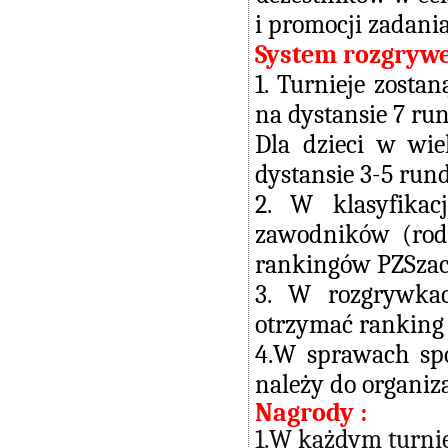
i promocji zadania
System rozgryw
1. Turnieje zost
na dystansie 7 ru
Dla dzieci w wi
dystansie 3-5 rund
2. W klasyfika
zawodników (rodz
rankingów PZSzach
3. W rozgrywka
otrzymać ranking
4.W sprawach spo
należy do organiza
Nagrody :
1.W każdym turnie