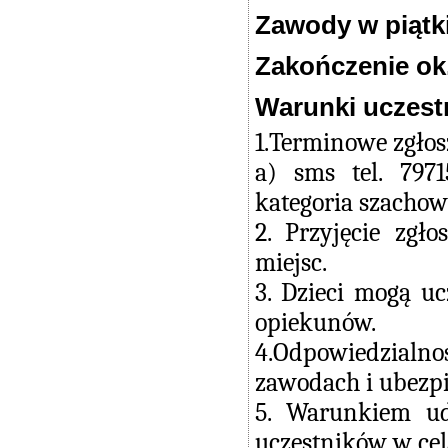
Zawody w piątki
Zakończenie ok.
Warunki uczest
1.Terminowe zgło
a) sms tel. 797
kategoria szachow
2. Przyjęcie zg
miejsc.
3. Dzieci mogą u
opiekunów.
4.Odpowiedzialn
zawodach i ubezpi
5. Warunkiem ud
uczestników w cel