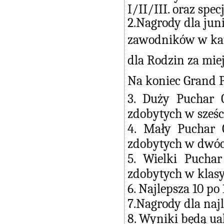
I/II/III. oraz spe
2.Nagrody dla juni
zawodników w kate
dla Rodzin za miejs
Na koniec Grand P
3. Duży Puchar 
zdobytych w sześc
4. Mały Puchar 
zdobytych w dwóch
5. Wielki Pucha
zdobytych w klasy
6. Najlepsza 10 po
7.Nagrody dla naj
8. Wyniki będą ua