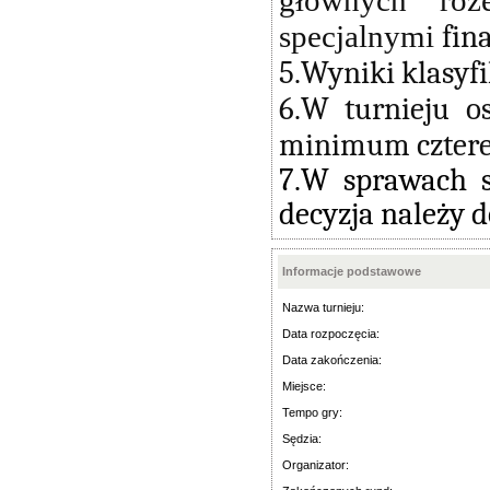
głównych roz
specjalnymi
fin
5.Wyniki klasyf
6.W turnieju o
minimum czterec
7.W sprawach s
decyzja należy d
Informacje podstawowe
Nazwa turnieju:
Data rozpoczęcia:
Data zakończenia:
Miejsce:
Tempo gry:
Sędzia:
Organizator: