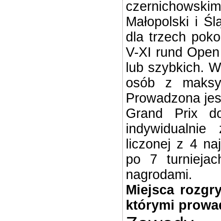
czernichowski
Małopolski i Ś
dla trzech poko
V-XI rund Open
lub szybkich. W
osób z maksy
Prowadzona jest
Grand Prix do
indywidualnie
liczonej z 4 n
po 7 turniejac
nagrodami.
Miejsca rozgry
którymi prowad