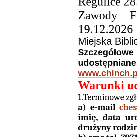
Regulice 28
Zawody F
19.12.2026 
Miejska Bibl
Szczegółow
udostępnian
www.chinch.p
Warunki uc
1.Terminowe zgł
a) e-mail
che
imię, data ur
drużyny rodzin