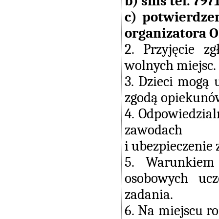
b) sms tel. 797
c) potwierdze
organizatora O
2. Przyjęcie z
wolnych miejsc.
3. Dzieci mogą 
zgodą opiekunó
4. Odpowiedzial
zawodach
i ubezpieczenie 
5. Warunkiem 
osobowych ucz
zadania.
6. Na miejscu r