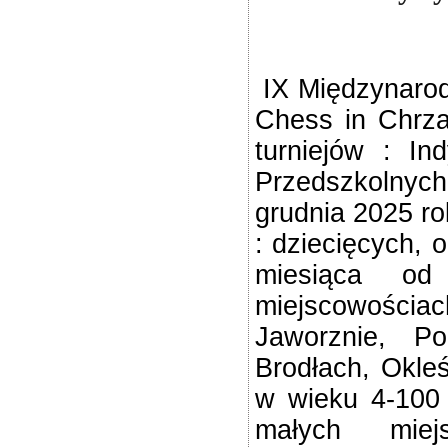
IX Międzynarod
Chess in Chrza
turniejów : In
Przedszkolnyc
grudnia 2025 ro
: dziecięcych, 
miesiąca od
miejscowości
Jaworznie, Po
Brodłach, Okleś
w wieku 4-100 
małych miej