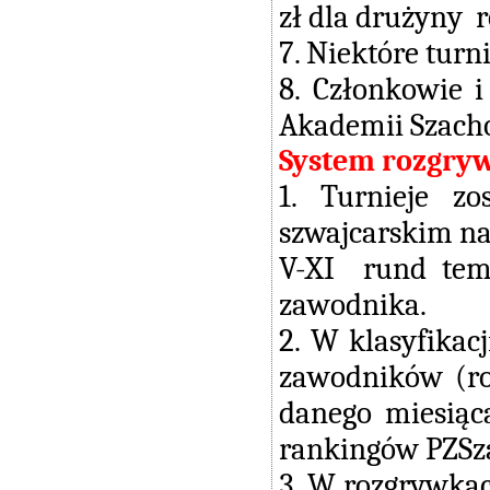
zł dla drużyny r
7. Niektóre turn
8. Członkowie 
Akademii Szachow
System rozgry
1. Turnieje z
szwajcarskim na
V-XI rund tem
zawodnika.
2. W klasyfikac
zawodników (rod
danego miesiąc
rankingów PZSza
3. W rozgrywka