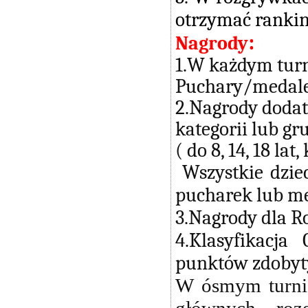
otrzymać rankin
:
Nagrody
1.W każdym turni
Puchary/medale
2.Nagrody dodat
kategorii lub gr
( do 8, 14, 18 lat
Wszystkie dziec
pucharek lub m
3.Nagrody dla Ro
4.Klasyfikacj
punktów zdobyty
W ósmym turnie